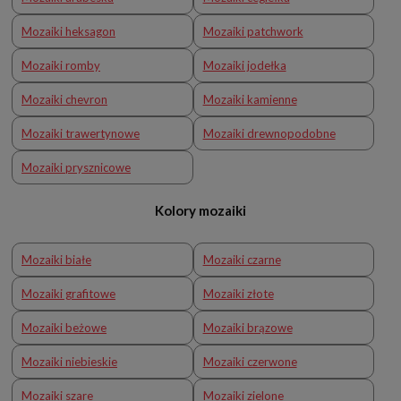
Mozaiki heksagon
Mozaiki patchwork
Mozaiki romby
Mozaiki jodełka
Mozaiki chevron
Mozaiki kamienne
Mozaiki trawertynowe
Mozaiki drewnopodobne
Mozaiki prysznicowe
Kolory mozaiki
Mozaiki białe
Mozaiki czarne
Mozaiki grafitowe
Mozaiki złote
Mozaiki beżowe
Mozaiki brązowe
Mozaiki niebieskie
Mozaiki czerwone
Mozaiki szare
Mozaiki zielone