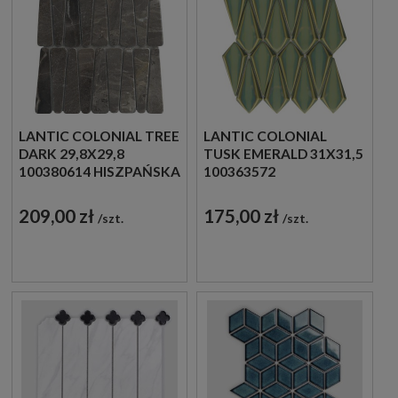
LANTIC COLONIAL TREE
LANTIC COLONIAL
DARK 29,8X29,8
TUSK EMERALD 31X31,5
100380614 HISZPAŃSKA
100363572
MOZAIKA
DEKORACYJNA
DEKORACYJNA
MOZAIKA SZKLANA W
209,00 zł
175,00 zł
szt.
szt.
IMITUJĄCA KAMIEŃ W
ZIELONYM ODCIENIU
GRAFITOWYM
ODCIENIU