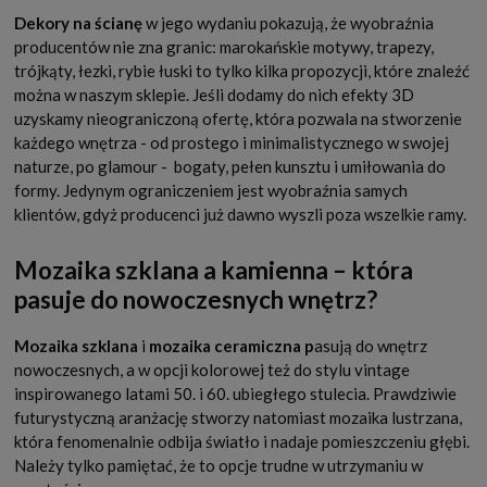
Dekory na ścianę
w jego wydaniu pokazują, że wyobraźnia
producentów nie zna granic: marokańskie motywy, trapezy,
trójkąty, łezki, rybie łuski to tylko kilka propozycji, które znaleźć
można w naszym sklepie. Jeśli dodamy do nich efekty 3D
uzyskamy nieograniczoną ofertę, która pozwala na stworzenie
każdego wnętrza - od prostego i minimalistycznego w swojej
naturze, po glamour - bogaty, pełen kunsztu i umiłowania do
formy. Jedynym ograniczeniem jest wyobraźnia samych
klientów, gdyż producenci już dawno wyszli poza wszelkie ramy.
Mozaika szklana a kamienna – która
pasuje do nowoczesnych wnętrz?
Mozaika szklana
i
mozaika ceramiczna p
asują do wnętrz
nowoczesnych, a w opcji kolorowej też do stylu vintage
inspirowanego latami 50. i 60. ubiegłego stulecia. Prawdziwie
futurystyczną aranżację stworzy natomiast mozaika lustrzana,
która fenomenalnie odbija światło i nadaje pomieszczeniu głębi.
Należy tylko pamiętać, że to opcje trudne w utrzymaniu w