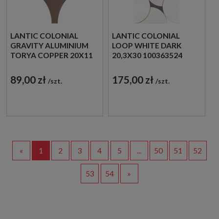
LANTIC COLONIAL
LANTIC COLONIAL
GRAVITY ALUMINIUM
LOOP WHITE DARK
TORYA COPPER 20X11
20,3X30 100363524
100363576 METALOWA
MOZAIKA
MOZAIKA ŚCIENNA W
DEKORACYJNA W
89,00 zł
175,00 zł
szt.
szt.
BRĄZOWYM ODCIENIU
BIAŁYM ODCIENIU
W KSZTAŁCIE ŁUSKI
IMITUJĄCA KAMIEŃ
«
1
2
3
4
5
...
50
51
52
53
54
»