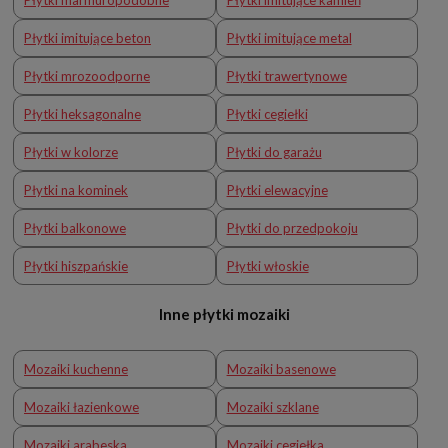
Płytki imitujące beton
Płytki imitujące metal
Płytki mrozoodporne
Płytki trawertynowe
Płytki heksagonalne
Płytki cegiełki
Płytki w kolorze
Płytki do garażu
Płytki na kominek
Płytki elewacyjne
Płytki balkonowe
Płytki do przedpokoju
Płytki hiszpańskie
Płytki włoskie
Inne płytki mozaiki
Mozaiki kuchenne
Mozaiki basenowe
Mozaiki łazienkowe
Mozaiki szklane
Mozaiki arabeska
Mozaiki cegiełka