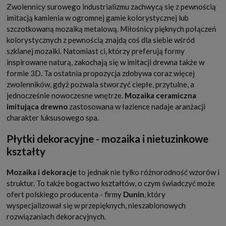
Zwolennicy surowego industrializmu zachwycą się z pewnością
imitacją kamienia w ogromnej gamie kolorystycznej lub
szczotkowaną mozaiką metalową. Miłośnicy pięknych połączeń
kolorystycznych z pewnością znajdą coś dla siebie wśród
szklanej mozaiki. Natomiast ci, którzy preferują formy
inspirowane naturą, zakochają się w imitacji drewna także w
formie 3D. Ta ostatnia propozycja zdobywa coraz więcej
zwolenników, gdyż pozwala stworzyć ciepłe, przytulne, a
jednocześnie nowoczesne wnętrze.
Mozaika ceramiczna
imitująca drewno
zastosowana w łazience nadaje aranżacji
charakter luksusowego spa.
Płytki dekoracyjne - mozaika i nietuzinkowe
kształty
Mozaika i dekoracje
to jednak nie tylko różnorodność wzorów i
struktur. To także bogactwo kształtów, o czym świadczyć może
ofert polskiego producenta - firmy
Dunin
, który
wyspecjalizował się w przepięknych, nieszablonowych
rozwiązaniach dekoracyjnych.