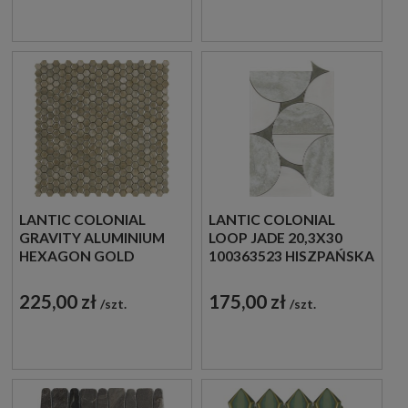
LANTIC COLONIAL
LANTIC COLONIAL
GRAVITY ALUMINIUM
LOOP JADE 20,3X30
HEXAGON GOLD
100363523 HISZPAŃSKA
30,4X30,7 100240888
MOZAIKA
MOZAIKA METALOWA
DEKORACYJNA
225,00 zł
175,00 zł
szt.
szt.
SZCZOTKOWANA
IMITUJĄCA KAMIEŃ W
SZARYM KOLORZE