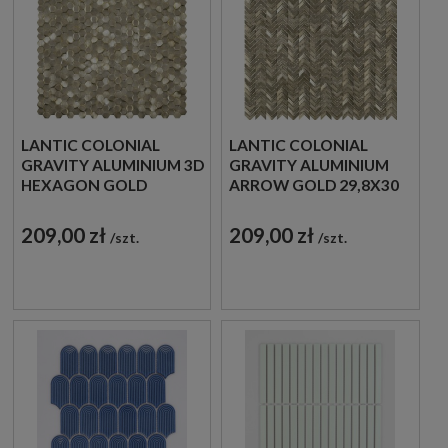
LANTIC COLONIAL
LANTIC COLONIAL
GRAVITY ALUMINIUM 3D
GRAVITY ALUMINIUM
HEXAGON GOLD
ARROW GOLD 29,8X30
30,7X30,1 100240896
100200502 MOZAIKA
MOZAIKA METALOWA
DEKORACYJNA
209,00 zł
209,00 zł
szt.
szt.
SZCZOTKOWANA
ŚCIENNA