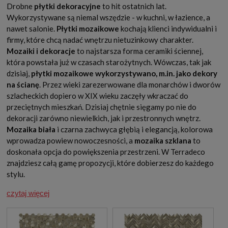
Drobne
płytki dekoracyjne
to hit ostatnich lat.
Wykorzystywane są niemal wszędzie - w kuchni, w łazience, a
nawet salonie.
Płytki mozaikowe
kochają klienci indywidualni i
firmy, które chcą nadać wnętrzu nietuzinkowy charakter.
Mozaiki i dekoracje
to najstarsza forma ceramiki ściennej,
która powstała już w czasach starożytnych. Wówczas, tak jak
dzisiaj,
płytki mozaikowe wykorzystywano, m.in. jako dekory
na ścianę
. Przez wieki zarezerwowane dla monarchów i dworów
szlacheckich dopiero w XIX wieku zaczęły wkraczać do
przeciętnych mieszkań. Dzisiaj chętnie sięgamy po nie do
dekoracji zarówno niewielkich, jak i przestronnych wnętrz.
Mozaika biała
i czarna zachwyca głębią i elegancją, kolorowa
wprowadza powiew nowoczesności, a
mozaika szklana
to
doskonała opcja do powiększenia przestrzeni. W Terradeco
znajdziesz całą gamę propozycji, które dobierzesz do każdego
stylu.
czytaj więcej