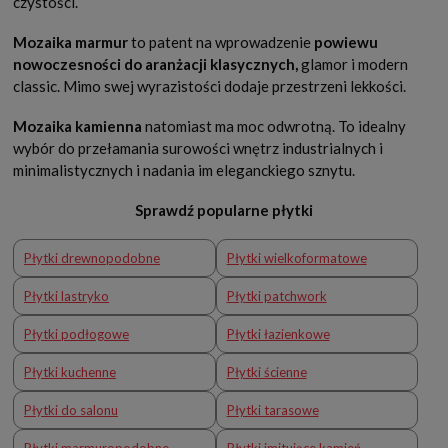
czystości.
Mozaika marmur
to patent na wprowadzenie
powiewu
nowoczesności do aranżacji klasycznych,
glamor i modern
classic. Mimo swej wyrazistości dodaje przestrzeni lekkości.
Mozaika kamienna
natomiast ma moc odwrotną. To idealny
wybór do przełamania surowości wnętrz industrialnych i
minimalistycznych i nadania im eleganckiego sznytu.
Sprawdź popularne płytki
Płytki drewnopodobne
Płytki wielkoformatowe
Płytki lastryko
Płytki patchwork
Płytki podłogowe
Płytki łazienkowe
Płytki kuchenne
Płytki ścienne
Płytki do salonu
Płytki tarasowe
Płytki marmuropodobne
Płytki imitujące kamień