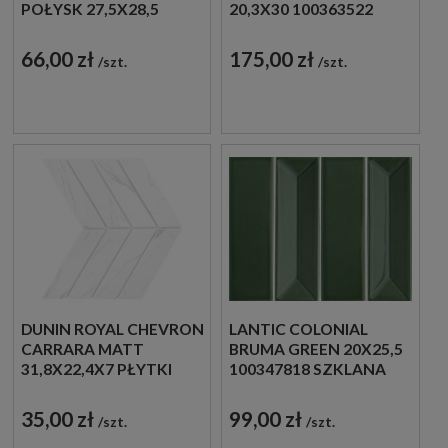
POŁYSK 27,5X28,5
20,3X30 100363522
MOZAIKA
HISZPAŃSKA MOZAIKA
DEKORACYJNA
DEKORACYJNA
66,00 zł
175,00 zł
szt.
szt.
IMITUJĄCA KAMIEŃ W
BEŻOWYM ODCIENIU
DUNIN ROYAL CHEVRON
LANTIC COLONIAL
CARRARA MATT
BRUMA GREEN 20X25,5
31,8X22,4X7 PŁYTKI
100347818 SZKLANA
JODEŁKI ŚCIENNE
MOZAIKA
DEKORACYJNA W
35,00 zł
99,00 zł
szt.
szt.
ZIELONYM ODCIENIU