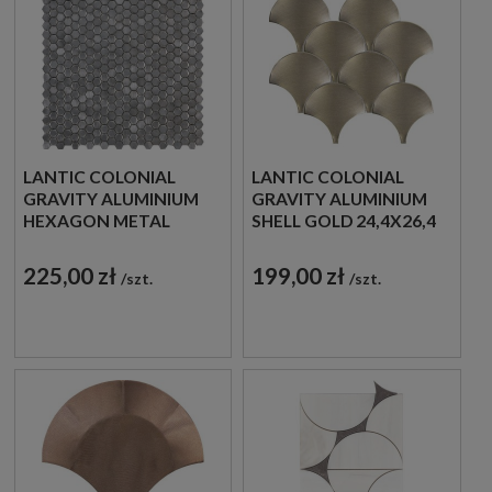
LANTIC COLONIAL
LANTIC COLONIAL
GRAVITY ALUMINIUM
GRAVITY ALUMINIUM
HEXAGON METAL
SHELL GOLD 24,4X26,4
30,4X30,7 100240889
100310346 MOZAIKA
MOZAIKA METALOWA
DEKORACYJNA
225,00 zł
199,00 zł
szt.
szt.
SZCZOTKOWANA
METALOWA