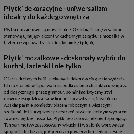
Płytki dekoracyjne - uniwersalizm
idealny do każdego wnętrza
Płytki mozaikowe
są uniwersalne. Ozdobią ścianę w salonie,
stanowią ujmujący akcent w kuchennym zakątku, a
mozaika w
łazience
wprowadza do niej dynamikę i głębię.
Płytki mozaikowe - doskonały wybór do
kuchni, łazienki i nie tylko
Oferta drobnych kafli i ciekawych dekorów ciągle się wydłuża.
Ich różnorodność pozwala na podkreślenie charakteru wnętrza -
od klasycznego, przez glamour, po minimalistyczny
styl
nowoczesny.
Mozaika w kuchni
sprawdza się idealnie na
wąskim paśmie pomiędzy blatem roboczym a wiszącymi
szafkami. Jeśli urządzasz przestrzeń otwartą, dobrym wyborem
również będzie
mozaika. Płytki
te stanowią element spajający.
Ten sam motyw zastosowany w kuchni i w salonie wprowadza
spójność do dużych, połączonych powierzchni. Jednocześnie