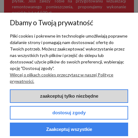
płytek. Jeśli zależy Tobie na przygotowaniu wizualizacji
remontowanego pomieszczenia, proponujemy wykonanie
projektu już od 500 zł.
Dbamy o Twoją prywatność
Pliki cookies i pokrewne im technologie umożliwiają poprawne
działanie strony i pomagają nam dostosować ofertę do
TERRADECO
Twoich potrzeb. Możesz zaakceptować wykorzystanie przez
nas wszystkich tych plików i przejść do sklepu lub
BAZA WIEDZY
dostosować użycie plików do swoich preferencji, wybierając
opcję "Dostosuj zgody".
Więcej o plikach cookies przeczytasz w naszej Polityce
PŁATNOŚCI I DOSTAWA
prywatności.
POMOC
zaakceptuj tylko niezbędne
dostosuj zgody
Zaakceptuj wszystkie
© 2017 - 2025 | terradeco.com.pl
code and analytics: terradeco
software:
shoper.pl