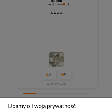
Radek
zweryfikowano
🔥🔥🔥🔥
0
0
w tym miesiącu
zebranych i zweryfikowanych przez
Dbamy o Twoją prywatność