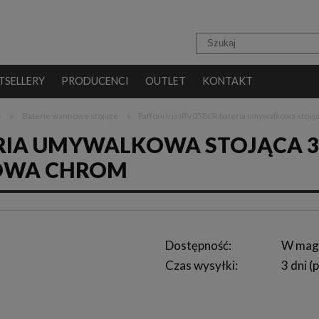
TSELLERY
PRODUCENCI
OUTLET
KONTAKT
»
»
e
Baterie wannowe stojące
Paffoni Iris IRV058CR bateria umywalkowa sto
TERIA UMYWALKOWA STOJĄCA 3
WA CHROM
Dostępność:
W mag
Czas wysyłki:
3 dni