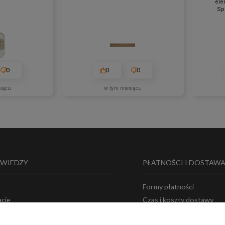
ele
Sp
0
0
0
siącu
w tym miesiącu
 WIEDZY
PŁATNOŚCI I DOSTAW
Formy płatności
acje
Czas i koszty dostawy
 o nas
Bezpieczeństwo zakupó
ka prywatności