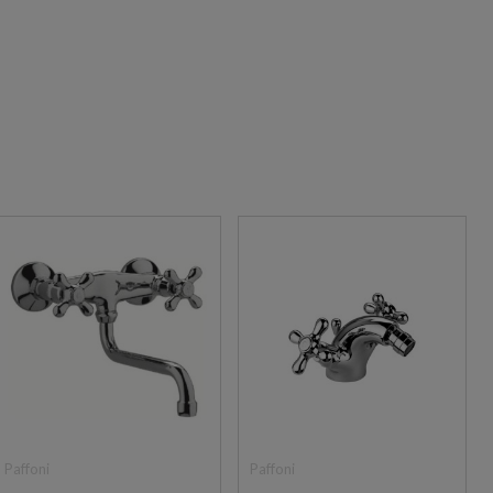
Paffoni
Paffoni