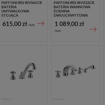
PAFFONI IRIS IRV065CR
PAFFONI IRIS IRV022CR
BATERIA
BATERIA WANNOWA
UMYWALKOWA
ŚCIENNA
STOJĄCA
DWUUCHWYTOWA
DWUUCHWYTOWA
CHROM
615,00 zł
1 089,00 zł
CHROM
szt.
szt.
Paffoni
Paffoni