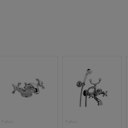
Paffoni
Paffoni