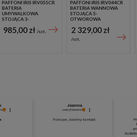
PAFFONI IRIS IRV055CR
PAFFONI IRIS IRV044CR
BATERIA
BATERIA WANNOWA
UMYWALKOWA
STOJĄCA 5-
STOJĄCA 3-
OTWOROWA
OTWOROWA
DWUUCHWYTOWA
985,00 zł
2 329,00 zł
DWUUCHWYTOWA
CHROM
szt.
CHROM
szt.
k
Joanna
no
zweryfikowano
🔥
Polecam, świetny kontakt.
Pł
an
dodatk