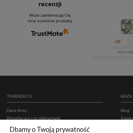
recenzji
Może zainteresują Cię
inne ocenione produkty
0
w tym mie
TERRADECO
BAZA
Dane firmy
Blog
Współpraca z projektantami
Inspir
Projektowanie wnętrz
Opinie
Dbamy o Twoją prywatność
Producenci
Polity