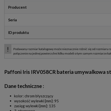
Producent
Seria
ID produktu
Paffoni Iris IRV058CR bateria umywalkowa
Dane techniczne :
kolor: chrom błyszczący
wysokość wylewki [mm]: 95
zasięg wylewki [mm]: 135
3-otworowa