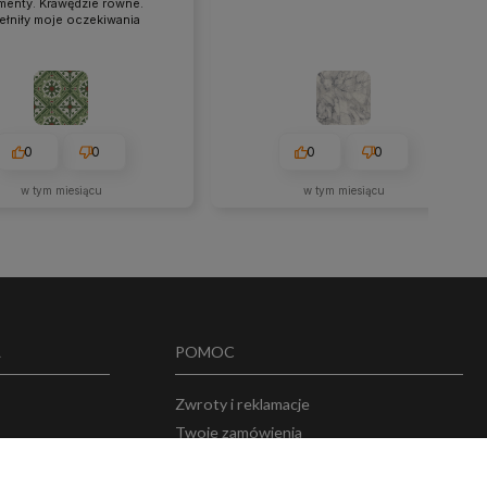
menty. Krawędzie równe.
ełniły moje oczekiwania
0
0
0
0
w tym miesiącu
w tym miesiącu
A
POMOC
Zwroty i reklamacje
Twoje zamówienia
w
Przechowalnia