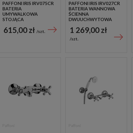
PAFFONI IRIS IRV075CR
PAFFONI IRIS IRV027CR
BATERIA
BATERIA WANNOWA
UMYWALKOWA
ŚCIENNA
STOJĄCA
DWUUCHWYTOWA
DWUUCHWYTOWA
CHROM
615,00 zł
1 269,00 zł
CHROM
szt.
szt.
Paffoni
Paffoni