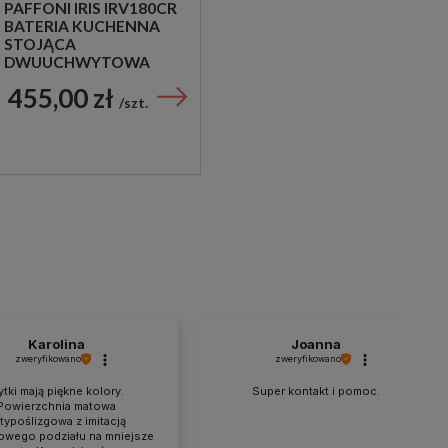
PAFFONI IRIS IRV180CR
BATERIA KUCHENNA
STOJĄCA
DWUUCHWYTOWA
CHROM
455,00 zł
szt.
Karolina
Joanna
zweryfikowano
zweryfikowano
ytki mają piękne kolory.
Super kontakt i pomoc.
Powierzchnia matowa
typoślizgowa z imitacją
owego podziału na mniejsze