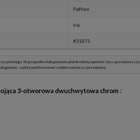
Paffoni
Iris
#31075
 stojąca 3-otworowa dwuchwytowa chrom
: