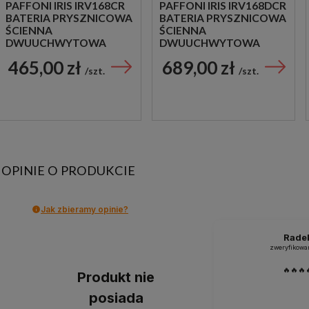
PAFFONI IRIS IRV168CR
PAFFONI IRIS IRV168DCR
BATERIA PRYSZNICOWA
BATERIA PRYSZNICOWA
ŚCIENNA
ŚCIENNA
DWUUCHWYTOWA
DWUUCHWYTOWA
CHROM
CHROM
465,00 zł
689,00 zł
szt.
szt.
OPINIE O PRODUKCIE
Jak zbieramy opinie?
Rade
zweryfikowa
🔥🔥🔥
Produkt nie
posiada