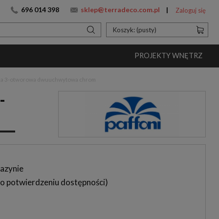
696 014 398
sklep@terradeco.com.pl
Zaloguj się
Koszyk:
(pusty)
PROJEKTY WNĘTRZ
jąca 3-otworowa dwuuchwytowa chrom
-
azynie