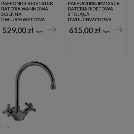
PAFFONI IRIS IRV161CR
PAFFONI IRIS IRV135CR
BATERIA WANNOWA
BATERIA BIDETOWA
ŚCIENNA
STOJĄCA
DWUUCHWYTOWA
DWUUCHWYTOWA
CHROM
CHROM
529,00 zł
615,00 zł
szt.
szt.
Paffoni