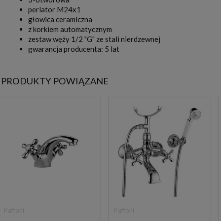
perlator M24x1
głowica ceramiczna
z korkiem automatycznym
zestaw węży 1/2 "G" ze stali nierdzewnej
gwarancja producenta: 5 lat
PRODUKTY POWIĄZANE
Paffoni
Paffoni