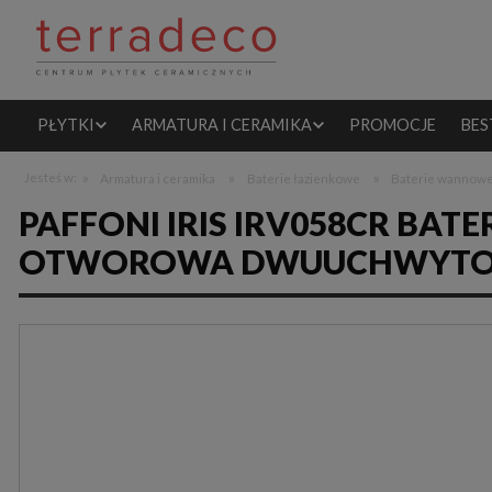
PŁYTKI
ARMATURA I CERAMIKA
PROMOCJE
BES
»
»
»
Jesteś w:
Armatura i ceramika
Baterie łazienkowe
Baterie wannow
PAFFONI IRIS IRV058CR BA
OTWOROWA DWUUCHWYTO