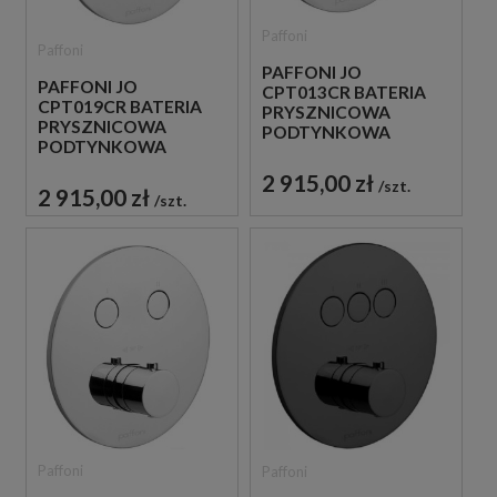
Paffoni
Paffoni
PAFFONI JO
PAFFONI JO
CPT013CR BATERIA
CPT019CR BATERIA
PRYSZNICOWA
PRYSZNICOWA
PODTYNKOWA
PODTYNKOWA
TERMOSTATYCZNA 1-
TERMOSTATYCZNA 3-
DROŻNA
2 915,00 zł
szt.
DROŻNA
JEDNOUCHWYTOWA
2 915,00 zł
szt.
JEDNOUCHWYTOWA
CHROM
CHROM
Paffoni
Paffoni