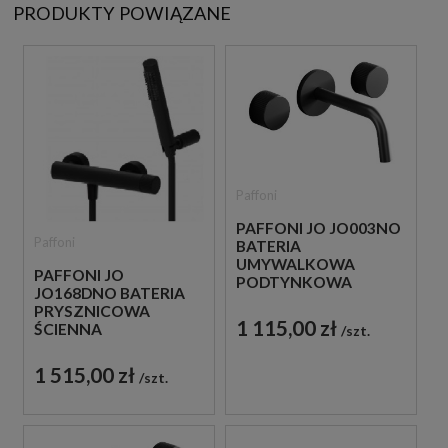
PRODUKTY POWIĄZANE
Paffoni
PAFFONI JO JO003NO
Paffoni
BATERIA
UMYWALKOWA
PAFFONI JO
PODTYNKOWA
JO168DNO BATERIA
DWUUCHWYTOWA
PRYSZNICOWA
CZARNA
1 115,00 zł
ŚCIENNA
szt.
JEDNOUCHWYTOWA
CZARNA
1 515,00 zł
szt.