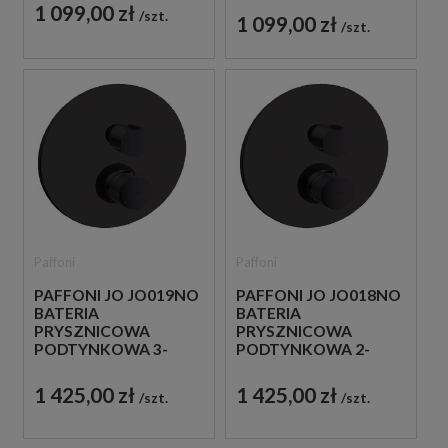
PRZEŁĄCZNIKIEM
1 099,00 zł
PRZEŁĄCZNIKIEM
szt.
1 099,00 zł
JEDNOUCHWYTOWA
szt.
JEDNOUCHWYTOWA
CHROM
CHROM
Paffoni
Paffoni
PAFFONI JO JO019NO
PAFFONI JO JO018NO
BATERIA
BATERIA
PRYSZNICOWA
PRYSZNICOWA
PODTYNKOWA 3-
PODTYNKOWA 2-
DROŻNA Z
DROŻNA Z
PRZEŁĄCZNIKIEM
PRZEŁĄCZNIKIEM
1 425,00 zł
1 425,00 zł
szt.
szt.
JEDNOUCHWYTOWA
JEDNOUCHWYTOWA
CZARNA
CZARNA