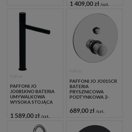
CZARNA
1 409,00 zł
szt.
Paffoni
Paffoni
PAFFONI JO JO015CR
PAFFONI JO
BATERIA
JO081KNO BATERIA
PRYSZNICOWA
UMYWALKOWA
PODTYNKOWA 2-
WYSOKA STOJĄCA
DROŻNA
JEDNOUCHWYTOWA
JEDNOUCHWYTOWA
689,00 zł
szt.
CZARNA
CHROM
1 589,00 zł
szt.