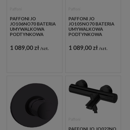
Paffoni
Paffoni
PAFFONI JO
PAFFONI JO
JO106NO70 BATERIA
JO105NO70 BATERIA
UMYWALKOWA
UMYWALKOWA
PODTYNKOWA
PODTYNKOWA
JEDNOUCHWYTOWA
JEDNOUCHWYTOWA
CZARNA
CZARNA
1 089,00 zł
1 089,00 zł
szt.
szt.
Paffoni
PAFFONI JO JO022NO