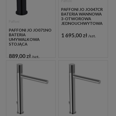
Paffoni
PAFFONI JO JO047CR
BATERIA WANNOWA
3-OTWOROWA
Paffoni
JEDNOUCHWYTOWA
CHROM
PAFFONI JO JO071NO
1 695,00 zł
BATERIA
szt.
UMYWALKOWA
STOJĄCA
JEDNOUCHWYTOWA
CZARNA
889,00 zł
szt.