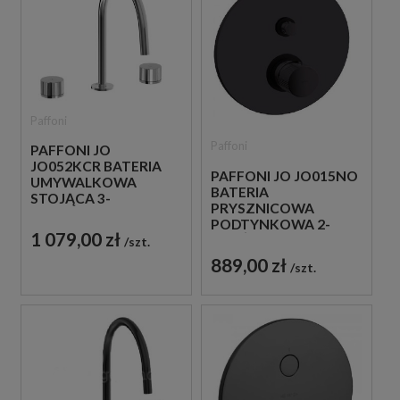
Paffoni
Paffoni
PAFFONI JO
JO052KCR BATERIA
PAFFONI JO JO015NO
UMYWALKOWA
BATERIA
STOJĄCA 3-
PRYSZNICOWA
OTWOROWA
PODTYNKOWA 2-
DWUUCHWYTOWA
1 079,00 zł
DROŻNA
szt.
CHROM
JEDNOUCHWYTOWA
889,00 zł
szt.
CZARNA