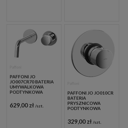
Paffoni
PAFFONI JO
JO007CR70 BATERIA
Paffoni
UMYWALKOWA
PODTYNKOWA
PAFFONI JO JO010CR
JEDNOUCHWYTOWA
BATERIA
CHROM
PRYSZNICOWA
629,00 zł
szt.
PODTYNKOWA
JEDNOUCHWYTOWA
CHROM
329,00 zł
szt.