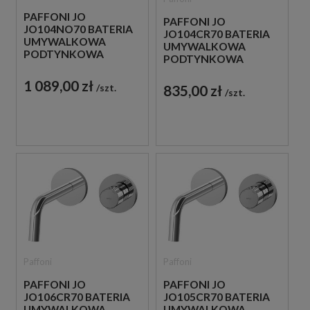
PAFFONI JO
PAFFONI JO
JO104NO70 BATERIA
JO104CR70 BATERIA
UMYWALKOWA
UMYWALKOWA
PODTYNKOWA
PODTYNKOWA
JEDNOUCHWYTOWA
JEDNOUCHWYTOWA
CZARNA
1 089,00 zł
CHROM
szt.
835,00 zł
szt.
Paffoni
Paffoni
PAFFONI JO
PAFFONI JO
JO106CR70 BATERIA
JO105CR70 BATERIA
UMYWALKOWA
UMYWALKOWA