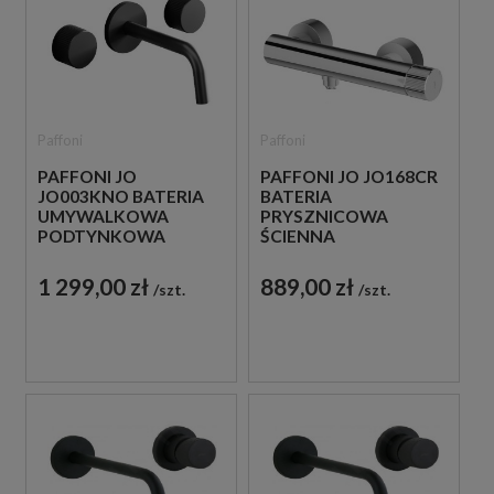
Paffoni
Paffoni
PAFFONI JO JO168CR
PAFFONI JO
BATERIA
JO003KNO BATERIA
PRYSZNICOWA
UMYWALKOWA
ŚCIENNA
PODTYNKOWA
JEDNOUCHWYTOWA
DWUUCHWYTOWA
CHROM
CZARNA
889,00 zł
1 299,00 zł
szt.
szt.