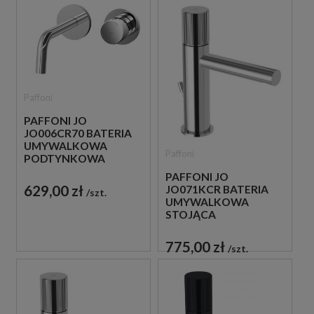
Paffoni
PAFFONI JO
JO006CR70 BATERIA
UMYWALKOWA
Paffoni
PODTYNKOWA
JEDNOUCHWYTOWA
PAFFONI JO
CHROM
629,00 zł
JO071KCR BATERIA
szt.
UMYWALKOWA
STOJĄCA
JEDNOUCHWYTOWA
CHROM
775,00 zł
szt.