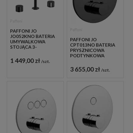
Paffoni
Paffoni
PAFFONI JO
JO052KNO BATERIA
PAFFONI JO
UMYWALKOWA
CPT013NO BATERIA
STOJĄCA 3-
PRYSZNICOWA
OTWOROWA
PODTYNKOWA
DWUUCHWYTOWA
1 449,00 zł
TERMOSTATYCZNA 1-
szt.
CZARNA
DROŻNA
3 655,00 zł
szt.
JEDNOUCHWYTOWA
CZARNA