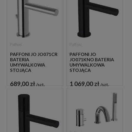
Paffoni
Paffoni
PAFFONI JO
PAFFONI JO JO071CR
JO071KNO BATERIA
BATERIA
UMYWALKOWA
UMYWALKOWA
STOJĄCA
STOJĄCA
JEDNOUCHWYTOWA
JEDNOUCHWYTOWA
CZARNA
CHROM
1 069,00 zł
689,00 zł
szt.
szt.