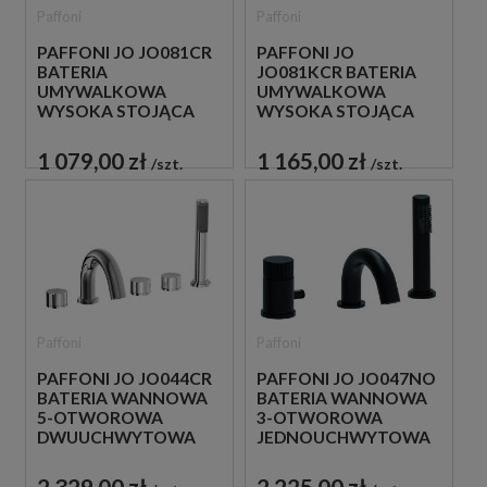
Paffoni
Paffoni
PAFFONI JO JO081CR
PAFFONI JO
BATERIA
JO081KCR BATERIA
UMYWALKOWA
UMYWALKOWA
WYSOKA STOJĄCA
WYSOKA STOJĄCA
JEDNOUCHWYTOWA
JEDNOUCHWYTOWA
CHROM
CHROM
1 079,00 zł
1 165,00 zł
szt.
szt.
Paffoni
Paffoni
PAFFONI JO JO044CR
PAFFONI JO JO047NO
BATERIA WANNOWA
BATERIA WANNOWA
5-OTWOROWA
3-OTWOROWA
DWUUCHWYTOWA
JEDNOUCHWYTOWA
CHROM
CZARNA
2 329,00 zł
2 225,00 zł