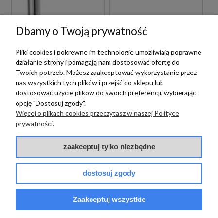
Dbamy o Twoją prywatność
Pliki cookies i pokrewne im technologie umożliwiają poprawne
działanie strony i pomagają nam dostosować ofertę do
Twoich potrzeb. Możesz zaakceptować wykorzystanie przez
Paffoni
Paffoni
nas wszystkich tych plików i przejść do sklepu lub
dostosować użycie plików do swoich preferencji, wybierając
PAFFONI JO JO031CR
PAFFONI JO
opcję "Dostosuj zgody".
CHROMOWANA
JO015ZSC2ACR
BATERIA WANNOWA
CHROMOWANY
Więcej o plikach cookies przeczytasz w naszej Polityce
WOLNOSTOJĄCA
PODTYNKOWY
prywatności.
ZESTAW
PRYSZNICOWY
5 999,00 zł
1 665,00 zł
szt.
szt.
zaakceptuj tylko niezbędne
dostosuj zgody
Zaakceptuj wszystkie