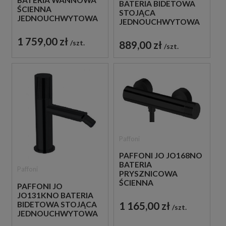
BATERIA BIDETOWA
ŚCIENNA
STOJĄCA
JEDNOUCHWYTOWA
JEDNOUCHWYTOWA
CZARNA
CZARNA
1 759,00 zł
889,00 zł
szt.
szt.
Paffoni
PAFFONI JO JO168NO
BATERIA
Paffoni
PRYSZNICOWA
ŚCIENNA
PAFFONI JO
JEDNOUCHWYTOWA
JO131KNO BATERIA
CZARNA
1 165,00 zł
BIDETOWA STOJĄCA
szt.
JEDNOUCHWYTOWA
CZARNA