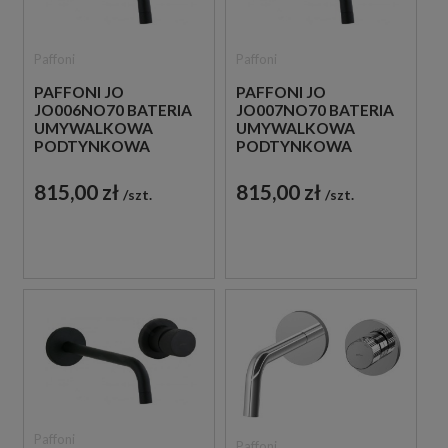
Paffoni
Paffoni
PAFFONI JO
PAFFONI JO
JO006NO70 BATERIA
JO007NO70 BATERIA
UMYWALKOWA
UMYWALKOWA
PODTYNKOWA
PODTYNKOWA
JEDNOUCHWYTOWA
JEDNOUCHWYTOWA
CZARNA
CZARNA
815,00 zł
815,00 zł
szt.
szt.
Paffoni
Paffoni