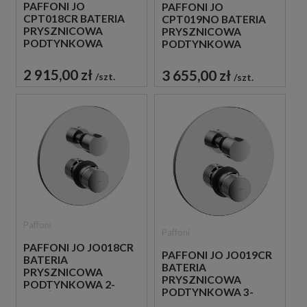
PAFFONI JO
PAFFONI JO
CPT018CR BATERIA
CPT019NO BATERIA
PRYSZNICOWA
PRYSZNICOWA
PODTYNKOWA
PODTYNKOWA
TERMOSTATYCZNA 2-
TERMOSTATYCZNA 3-
DROŻNA
DROŻNA
2 915,00 zł
3 655,00 zł
szt.
szt.
JEDNOUCHWYTOWA
JEDNOUCHWYTOWA
CHROM
CZARNA
Paffoni
Paffoni
PAFFONI JO JO018CR
PAFFONI JO JO019CR
BATERIA
BATERIA
PRYSZNICOWA
PRYSZNICOWA
PODTYNKOWA 2-
PODTYNKOWA 3-
DROŻNA Z
DROŻNA Z