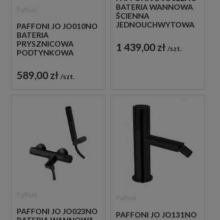
BATERIA WANNOWA
Paffoni
ŚCIENNA
JEDNOUCHWYTOWA
PAFFONI JO JO010NO
CZARNA
BATERIA
PRYSZNICOWA
1 439,00 zł
szt.
PODTYNKOWA
JEDNOUCHWYTOWA
CZARNA
589,00 zł
szt.
Paffoni
Paffoni
PAFFONI JO JO023NO
PAFFONI JO JO131NO
BATERIA WANNOWA