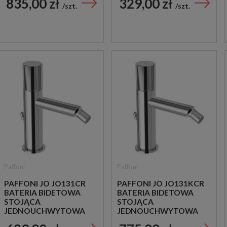
835,00 zł
329,00 zł
CHROM
szt.
szt.
Paffoni
Paffoni
PAFFONI JO JO131CR
PAFFONI JO JO131KCR
BATERIA BIDETOWA
BATERIA BIDETOWA
STOJĄCA
STOJĄCA
JEDNOUCHWYTOWA
JEDNOUCHWYTOWA
CHROM
CHROM