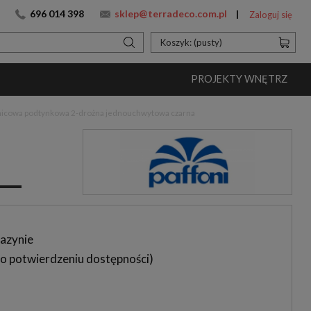
696 014 398
sklep@terradeco.com.pl
Zaloguj się
Koszyk:
(pusty)
PROJEKTY WNĘTRZ
znicowa podtynkowa 2-drożna jednouchwytowa czarna
azynie