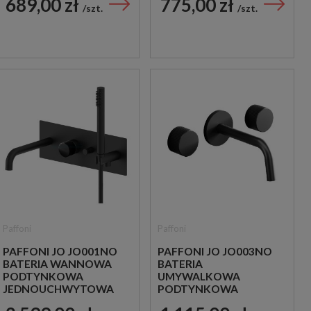
689,00 zł
775,00 zł
CHROM
CHROM
szt.
szt.
Paffoni
Paffoni
PAFFONI JO JO001NO
PAFFONI JO JO003NO
BATERIA WANNOWA
BATERIA
PODTYNKOWA
UMYWALKOWA
JEDNOUCHWYTOWA
PODTYNKOWA
CZARNA
DWUUCHWYTOWA