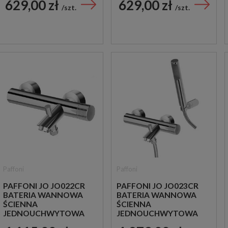
629,00 zł
629,00 zł
CHROM
CHROM
szt.
szt.
Paffoni
Paffoni
PAFFONI JO JO022CR
PAFFONI JO JO023CR
BATERIA WANNOWA
BATERIA WANNOWA
ŚCIENNA
ŚCIENNA
JEDNOUCHWYTOWA
JEDNOUCHWYTOWA
CHROM
CHROM