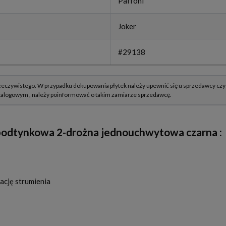
Paffoni
Joker
#29138
 podtynkowa 2-drożna jednouchwytowa czarna
:
ację strumienia