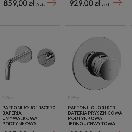
859,00 zł
929,00 zł
CHROM
CHROM
szt.
szt.
Paffoni
Paffoni
PAFFONI JO JO106CR70
PAFFONI JO JO010CR
BATERIA
BATERIA PRYSZNICOWA
UMYWALKOWA
PODTYNKOWA
PODTYNKOWA
JEDNOUCHWYTOWA
JEDNOUCHWYTOWA
CHROM