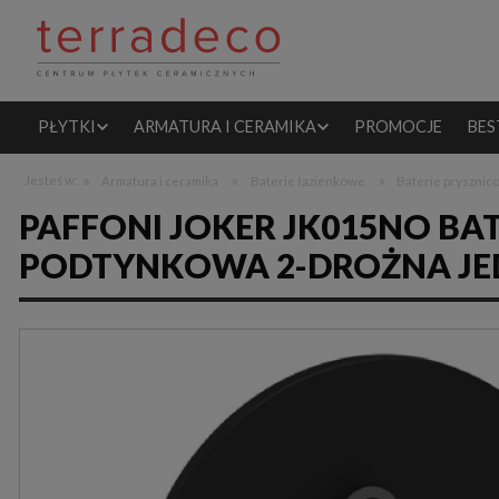
PŁYTKI
ARMATURA I CERAMIKA
PROMOCJE
BES
»
»
»
Jesteś w:
Armatura i ceramika
Baterie łazienkowe
Baterie pryszni
PAFFONI JOKER JK015NO BA
PODTYNKOWA 2-DROŻNA J