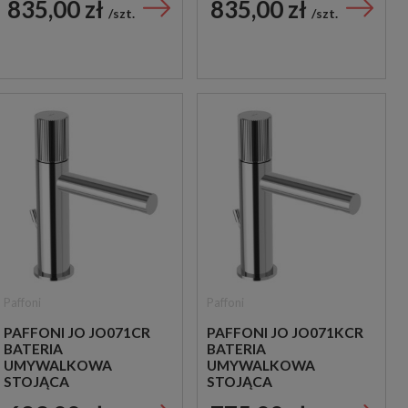
835,00 zł
835,00 zł
CHROM
CHROM
szt.
szt.
Paffoni
Paffoni
PAFFONI JO JO071CR
PAFFONI JO JO071KCR
BATERIA
BATERIA
UMYWALKOWA
UMYWALKOWA
STOJĄCA
STOJĄCA
JEDNOUCHWYTOWA
JEDNOUCHWYTOWA