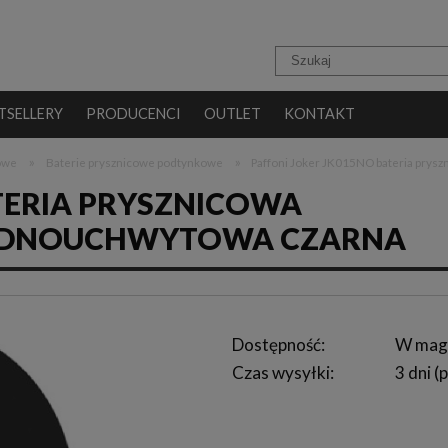
TSELLERY
PRODUCENCI
OUTLET
KONTAKT
»
»
cowe
Baterie prysznicowe podtynkowe
Paffoni Joker JK015NO bateria prys
TERIA PRYSZNICOWA
EDNOUCHWYTOWA CZARNA
Dostępność:
W mag
Czas wysyłki:
3 dni