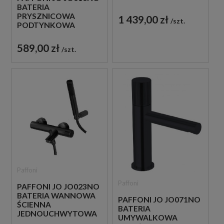
CZARNA
BATERIA
PRYSZNICOWA
1 439,00 zł
szt.
PODTYNKOWA
JEDNOUCHWYTOWA
CZARNA
589,00 zł
szt.
Paffoni
Paffoni
PAFFONI JO JO023NO
BATERIA WANNOWA
PAFFONI JO JO071NO
ŚCIENNA
BATERIA
JEDNOUCHWYTOWA
UMYWALKOWA
CZARNA