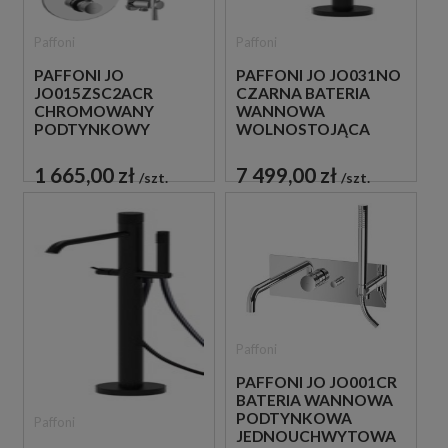
Paffoni
Paffoni
PAFFONI JO
PAFFONI JO JO031NO
JO015ZSC2ACR
CZARNA BATERIA
CHROMOWANY
WANNOWA
PODTYNKOWY
WOLNOSTOJĄCA
ZESTAW
PRYSZNICOWY
1 665,00 zł
7 499,00 zł
szt.
szt.
Paffoni
PAFFONI JO JO001CR
BATERIA WANNOWA
PODTYNKOWA
Paffoni
JEDNOUCHWYTOWA