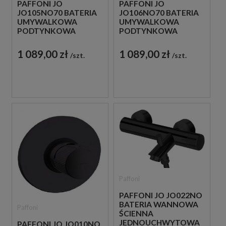
PAFFONI JO
PAFFONI JO
JO105NO70 BATERIA
JO106NO70 BATERIA
UMYWALKOWA
UMYWALKOWA
PODTYNKOWA
PODTYNKOWA
JEDNOUCHWYTOWA
JEDNOUCHWYTOWA
CZARNA
CZARNA
1 089,00 zł
1 089,00 zł
szt.
szt.
Paffoni
PAFFONI JO JO022NO
BATERIA WANNOWA
Paffoni
ŚCIENNA
JEDNOUCHWYTOWA
PAFFONI JO JO010NO