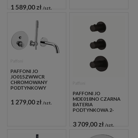
CZARNA
1 589,00 zł
szt.
Paffoni
PAFFONI JO
JO015ZWWCR
CHROMOWANY
Paffoni
PODTYNKOWY
ZESTAW WANNOWY
PAFFONI JO
Z WYLEWKĄ
MDE018NO CZARNA
1 279,00 zł
szt.
BATERIA
PODTYNKOWA 2-
DROŻNA
TERMOSTATYCZNA
3 709,00 zł
szt.