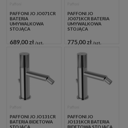
Paffoni
Paffoni
PAFFONI JO JO071CR
PAFFONI JO
BATERIA
JO071KCR BATERIA
UMYWALKOWA
UMYWALKOWA
STOJĄCA
STOJĄCA
JEDNOUCHWYTOWA
JEDNOUCHWYTOWA
CHROM
CHROM
689,00 zł
775,00 zł
szt.
szt.
Paffoni
Paffoni
PAFFONI JO JO131CR
PAFFONI JO
BATERIA BIDETOWA
JO131KCR BATERIA
STOJĄCA
BIDETOWA STOJĄCA