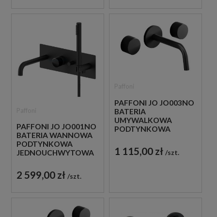
Paffoni
PAFFONI JO JO003NO
Paffoni
BATERIA
UMYWALKOWA
PAFFONI JO JO001NO
PODTYNKOWA
BATERIA WANNOWA
DWUUCHWYTOWA
PODTYNKOWA
CZARNA
1 115,00 zł
szt.
JEDNOUCHWYTOWA
CZARNA
2 599,00 zł
szt.