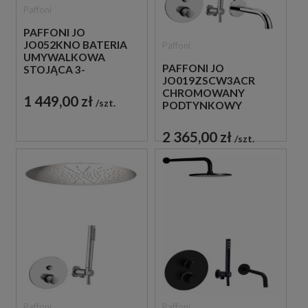
Paffoni
PAFFONI JO
JO052KNO BATERIA
Paffoni
UMYWALKOWA
PAFFONI JO
STOJĄCA 3-
JO019ZSCW3ACR
OTWOROWA
CHROMOWANY
DWUUCHWYTOWA
1 449,00 zł
szt.
PODTYNKOWY
CZARNA
ZESTAW WANNOWO-
PRYSZNICOWY Z
2 365,00 zł
szt.
WYLEWKĄ
Paffoni
Paffoni