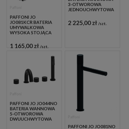
3-OTWOROWA
Paffoni
JEDNOUCHWYTOWA
CZARNA
PAFFONI JO
2 225,00 zł
JO081KCR BATERIA
szt.
UMYWALKOWA
WYSOKA STOJĄCA
JEDNOUCHWYTOWA
CHROM
1 165,00 zł
szt.
Paffoni
PAFFONI JO JO044NO
BATERIA WANNOWA
5-OTWOROWA
Paffoni
DWUUCHWYTOWA
CZARNA
PAFFONI JO JO081NO