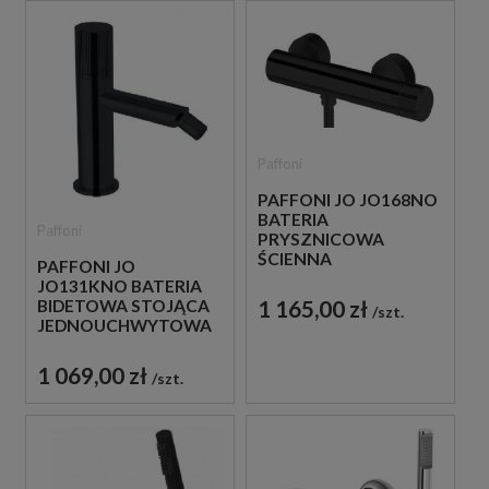
Paffoni
PAFFONI JO JO168NO
BATERIA
Paffoni
PRYSZNICOWA
ŚCIENNA
PAFFONI JO
JEDNOUCHWYTOWA
JO131KNO BATERIA
CZARNA
1 165,00 zł
BIDETOWA STOJĄCA
szt.
JEDNOUCHWYTOWA
CZARNA
1 069,00 zł
szt.