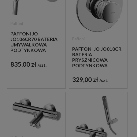
Paffoni
PAFFONI JO
Paffoni
JO106CR70 BATERIA
UMYWALKOWA
PAFFONI JO JO010CR
PODTYNKOWA
BATERIA
JEDNOUCHWYTOWA
PRYSZNICOWA
CHROM
835,00 zł
szt.
PODTYNKOWA
JEDNOUCHWYTOWA
CHROM
329,00 zł
szt.