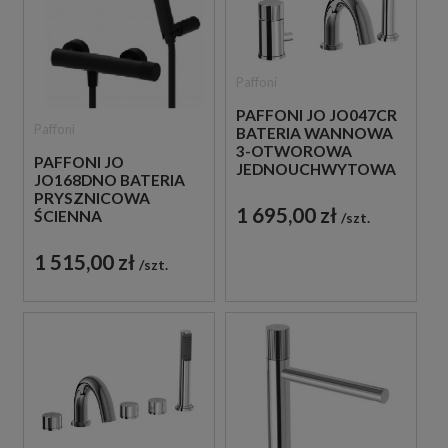
Paffoni
PAFFONI JO JO047CR
Paffoni
BATERIA WANNOWA
3-OTWOROWA
PAFFONI JO
JEDNOUCHWYTOWA
JO168DNO BATERIA
CHROM
PRYSZNICOWA
1 695,00 zł
ŚCIENNA
szt.
JEDNOUCHWYTOWA
CZARNA
1 515,00 zł
szt.