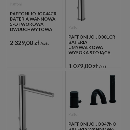
Paffoni
PAFFONI JO JO044CR
BATERIA WANNOWA
5-OTWOROWA
Paffoni
DWUUCHWYTOWA
CHROM
PAFFONI JO JO081CR
2 329,00 zł
BATERIA
szt.
UMYWALKOWA
WYSOKA STOJĄCA
JEDNOUCHWYTOWA
CHROM
1 079,00 zł
szt.
Paffoni
PAFFONI JO JO047NO
BATERIA WANNOWA