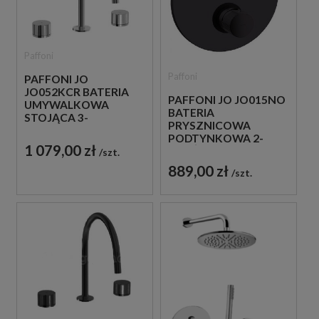
Paffoni
Paffoni
PAFFONI JO
JO052KCR BATERIA
PAFFONI JO JO015NO
UMYWALKOWA
BATERIA
STOJĄCA 3-
PRYSZNICOWA
OTWOROWA
PODTYNKOWA 2-
DWUUCHWYTOWA
1 079,00 zł
DROŻNA
szt.
CHROM
JEDNOUCHWYTOWA
889,00 zł
szt.
CZARNA