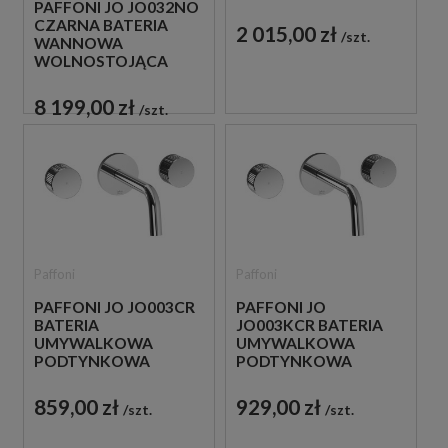
CHROM
PAFFONI JO JO032NO
CZARNA BATERIA
2 015,00 zł
szt.
WANNOWA
WOLNOSTOJĄCA
8 199,00 zł
szt.
Paffoni
Paffoni
PAFFONI JO JO003CR
PAFFONI JO
BATERIA
JO003KCR BATERIA
UMYWALKOWA
UMYWALKOWA
PODTYNKOWA
PODTYNKOWA
DWUUCHWYTOWA
DWUUCHWYTOWA
CHROM
CHROM
859,00 zł
929,00 zł
szt.
szt.