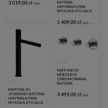
3 019,00 zł
BATERIA
szt.
UMYWALKOWA
WYSOKA STOJĄCA
JEDNOUCHWYTOWA
CZARNA
1 409,00 zł
szt.
Paffoni
PAFFONI JO
MDE018CR
CHROMOWANA
Paffoni
BATERIA
PODTYNKOWA 2-
PAFFONI JO
DROŻNA
3 499,00 zł
JO081KNO BATERIA
szt.
TERMOSTATYCZNA
UMYWALKOWA
WYSOKA STOJĄCA
JEDNOUCHWYTOWA