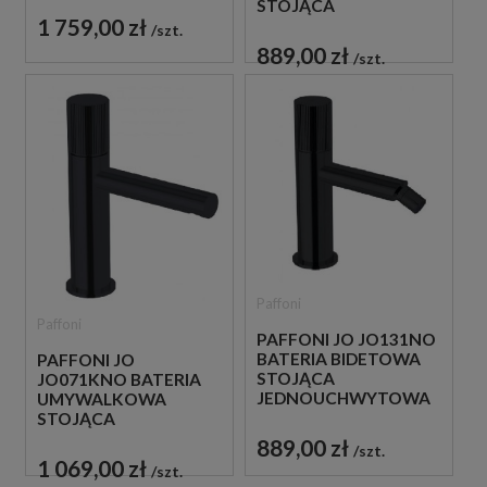
STOJĄCA
1 759,00 zł
JEDNOUCHWYTOWA
szt.
CZARNA
889,00 zł
szt.
Paffoni
Paffoni
PAFFONI JO JO131NO
BATERIA BIDETOWA
PAFFONI JO
STOJĄCA
JO071KNO BATERIA
JEDNOUCHWYTOWA
UMYWALKOWA
CZARNA
STOJĄCA
JEDNOUCHWYTOWA
889,00 zł
szt.
CZARNA
1 069,00 zł
szt.