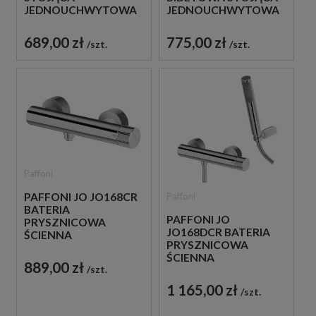
JEDNOUCHWYTOWA
JEDNOUCHWYTOWA
CHROM
CHROM
689,00 zł
775,00 zł
szt.
szt.
Paffoni
PAFFONI JO JO168CR
Paffoni
BATERIA
PAFFONI JO
PRYSZNICOWA
JO168DCR BATERIA
ŚCIENNA
PRYSZNICOWA
JEDNOUCHWYTOWA
ŚCIENNA
CHROM
889,00 zł
szt.
JEDNOUCHWYTOWA
CHROM
1 165,00 zł
szt.