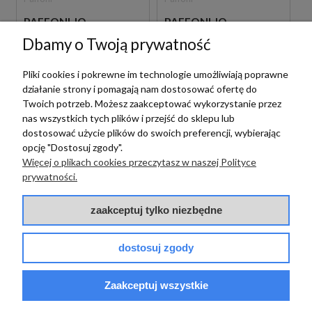
PAFFONI JO
PAFFONI JO
JO015ZES01CR
JO019ZSCW3ANO
Dbamy o Twoją prywatność
CHROMOWANY
CZARNY
PODTYNKOWY
PODTYNKOWY
ZESTAW
ZESTAW WANNOWO-
Pliki cookies i pokrewne im technologie umożliwiają poprawne
PRYSZNICOWY Z
PRYSZNICOWY Z
3 789,00 zł
3 179,00 zł
działanie strony i pomagają nam dostosować ofertę do
szt.
szt.
DESZCZOWNICĄ
WYLEWKĄ
Twoich potrzeb. Możesz zaakceptować wykorzystanie przez
SUFITOWĄ
nas wszystkich tych plików i przejść do sklepu lub
dostosować użycie plików do swoich preferencji, wybierając
opcję "Dostosuj zgody".
Więcej o plikach cookies przeczytasz w naszej Polityce
prywatności.
zaakceptuj tylko niezbędne
Paffoni
dostosuj zgody
Paffoni
PAFFONI JO
PAFFONI JO
CPT013CR BATERIA
Zaakceptuj wszystkie
CPT018CR BATERIA
PRYSZNICOWA
PRYSZNICOWA
PODTYNKOWA