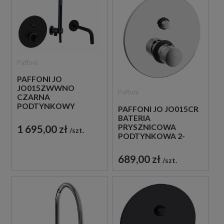
Paffoni
PAFFONI JO
JO015ZWWNO
Paffoni
CZARNA
PODTYNKOWY
PAFFONI JO JO015CR
ZESTAW WANNOWY
BATERIA
Z WYLEWKĄ
PRYSZNICOWA
1 695,00 zł
szt.
PODTYNKOWA 2-
DROŻNA
JEDNOUCHWYTOWA
689,00 zł
szt.
CHROM