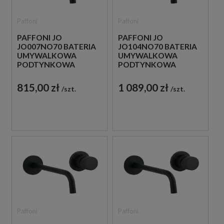
Paffoni
Paffoni
PAFFONI JO
PAFFONI JO
JO007NO70 BATERIA
JO104NO70 BATERIA
UMYWALKOWA
UMYWALKOWA
PODTYNKOWA
PODTYNKOWA
JEDNOUCHWYTOWA
JEDNOUCHWYTOWA
CZARNA
CZARNA
815,00 zł
1 089,00 zł
szt.
szt.
Paffoni
Paffoni