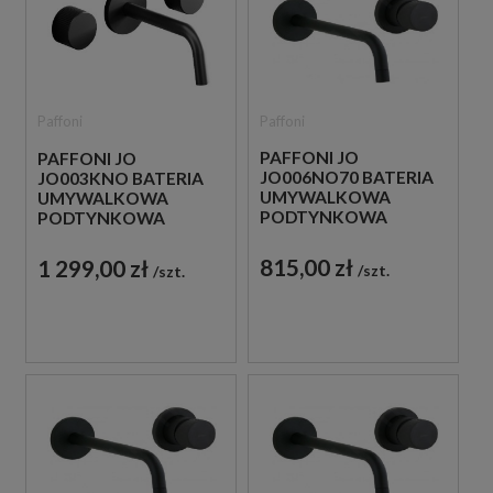
Paffoni
Paffoni
PAFFONI JO
PAFFONI JO
JO006NO70 BATERIA
JO003KNO BATERIA
UMYWALKOWA
UMYWALKOWA
PODTYNKOWA
PODTYNKOWA
JEDNOUCHWYTOWA
DWUUCHWYTOWA
CZARNA
CZARNA
815,00 zł
1 299,00 zł
szt.
szt.