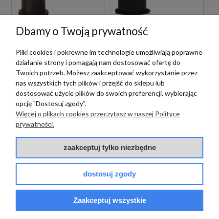
Dbamy o Twoją prywatność
Paffoni
Paffoni
PAFFONI LIGHT
PAFFONI LIGHT
Pliki cookies i pokrewne im technologie umożliwiają poprawne
LIG131NO BATERIA
LIGX131NO BATERIA
BIDETOWA STOJĄCA
BIDETOWA STOJĄCA
działanie strony i pomagają nam dostosować ofertę do
JEDNOUCHWYTOWA
JEDNOUCHWYTOWA
Twoich potrzeb. Możesz zaakceptować wykorzystanie przez
CZARNA
CZARNA
nas wszystkich tych plików i przejść do sklepu lub
719,00 zł
839,00 zł
dostosować użycie plików do swoich preferencji, wybierając
szt.
szt.
opcję "Dostosuj zgody".
Więcej o plikach cookies przeczytasz w naszej Polityce
prywatności.
zaakceptuj tylko niezbędne
dostosuj zgody
Paffoni
PAFFONI LIGHT
LIG168NO BATERIA
Zaakceptuj wszystkie
Paffoni
PRYSZNICOWA
ŚCIENNA