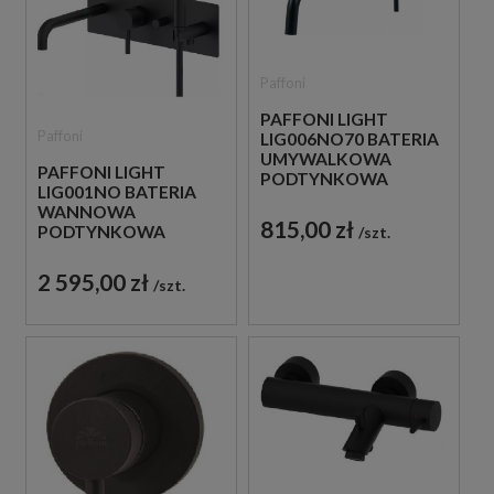
Paffoni
PAFFONI LIGHT
Paffoni
LIG006NO70 BATERIA
UMYWALKOWA
PAFFONI LIGHT
PODTYNKOWA
LIG001NO BATERIA
JEDNOUCHWYTOWA
WANNOWA
CZARNA
815,00 zł
PODTYNKOWA
szt.
JEDNOUCHWYTOWA
CZARNA
2 595,00 zł
szt.