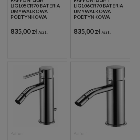
LIG105CR70 BATERIA
LIG106CR70 BATERIA
UMYWALKOWA
UMYWALKOWA
PODTYNKOWA
PODTYNKOWA
JEDNOUCHWYTOWA
JEDNOUCHWYTOWA
CHROM
CHROM
835,00 zł
835,00 zł
szt.
szt.
Paffoni
Paffoni