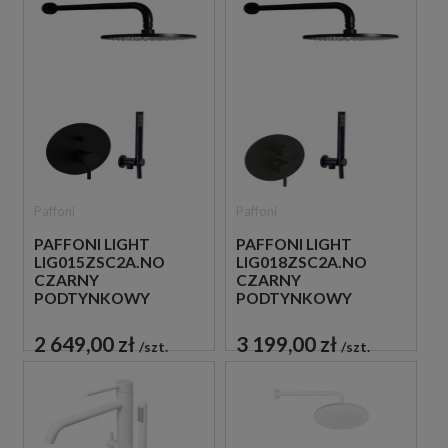
Paffoni
Paffoni
PAFFONI LIGHT
PAFFONI LIGHT
LIG015ZSC2A.NO
LIG018ZSC2A.NO
CZARNY
CZARNY
PODTYNKOWY
PODTYNKOWY
ZESTAW
ZESTAW
PRYSZNICOWY
PRYSZNICOWY
2 649,00 zł
3 199,00 zł
szt.
szt.