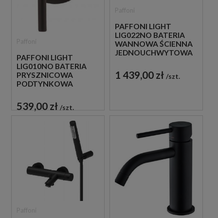
Paffoni
PAFFONI LIGHT
LIG022NO BATERIA
Paffoni
WANNOWA ŚCIENNA
JEDNOUCHWYTOWA
PAFFONI LIGHT
CZARNA
LIG010NO BATERIA
1 439,00 zł
PRYSZNICOWA
szt.
PODTYNKOWA
JEDNOUCHWYTOWA
CZARNA
539,00 zł
szt.
Paffoni