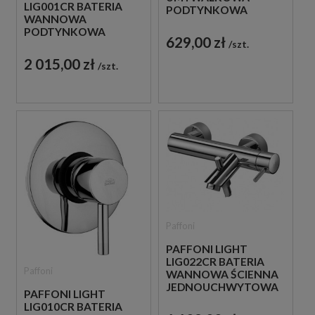
LIG001CR BATERIA
PODTYNKOWA
WANNOWA
JEDNOUCHWYTOWA
PODTYNKOWA
CHROM
629,00 zł
szt.
JEDNOUCHWYTOWA
CHROM
2 015,00 zł
szt.
Paffoni
PAFFONI LIGHT
LIG022CR BATERIA
Paffoni
WANNOWA ŚCIENNA
JEDNOUCHWYTOWA
PAFFONI LIGHT
CHROM
LIG010CR BATERIA