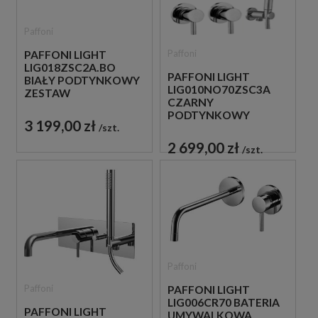
Paffoni
Paffoni
PAFFONI LIGHT
LIG018ZSC2A.BO
PAFFONI LIGHT
BIAŁY PODTYNKOWY
LIG010NO70ZSC3A
ZESTAW
CZARNY
PRYSZNICOWY
PODTYNKOWY
3 199,00 zł
ZESTAW
szt.
PRYSZNICOWY
2 699,00 zł
szt.
Paffoni
Paffoni
PAFFONI LIGHT
LIG006CR70 BATERIA
PAFFONI LIGHT
UMYWALKOWA