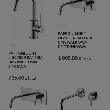
Paffoni
PAFFONI LIGHT
LIG105CR BATERIA
UMYWALKOWA
Paffoni
PODTYNKOWA
JEDNOUCHWYTOWA
PAFFONI LIGHT
CHROM
1 005,00 zł
LIG078CR BATERIA
szt.
UMYWALKOWA
STOJĄCA
JEDNOUCHWYTOWA
CHROM
735,00 zł
szt.