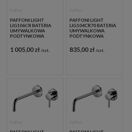
Paffoni
Paffoni
PAFFONI LIGHT
PAFFONI LIGHT
LIG106CR BATERIA
LIG104CR70 BATERIA
UMYWALKOWA
UMYWALKOWA
PODTYNKOWA
PODTYNKOWA
JEDNOUCHWYTOWA
JEDNOUCHWYTOWA
CHROM
CHROM
1 005,00 zł
835,00 zł
szt.
szt.
Paffoni
Paffoni
PAFFONI LIGHT
PAFFONI LIGHT