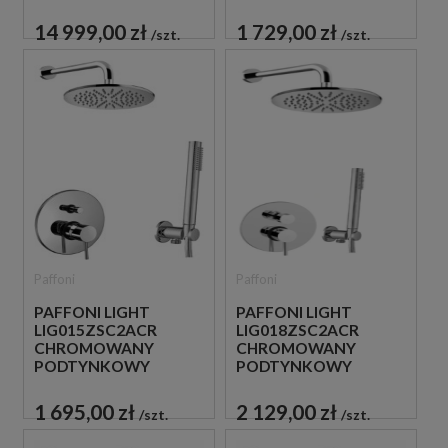
ZŁOTA
ZESTAW
PRYSZNICOWY
14 999,00 zł
1 729,00 zł
szt.
szt.
Paffoni
Paffoni
PAFFONI LIGHT
PAFFONI LIGHT
LIG015ZSC2ACR
LIG018ZSC2ACR
CHROMOWANY
CHROMOWANY
PODTYNKOWY
PODTYNKOWY
ZESTAW
ZESTAW
PRYSZNICOWY
PRYSZNICOWY
1 695,00 zł
2 129,00 zł
szt.
szt.