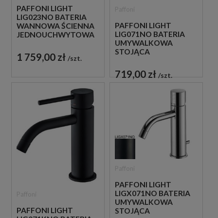
PAFFONI LIGHT
Paffoni
LIG023NO BATERIA
PAFFONI LIGHT
WANNOWA ŚCIENNA
LIG071NO BATERIA
JEDNOUCHWYTOWA
UMYWALKOWA
CZARNA
STOJĄCA
1 759,00 zł
szt.
JEDNOUCHWYTOWA
CZARNA
719,00 zł
szt.
Paffoni
PAFFONI LIGHT
LIGX071NO BATERIA
Paffoni
UMYWALKOWA
PAFFONI LIGHT
STOJĄCA