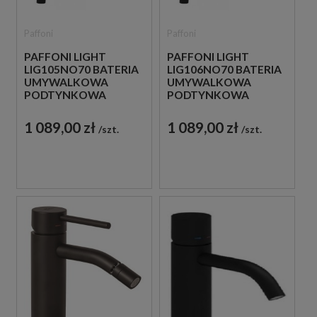
Paffoni
Paffoni
PAFFONI LIGHT
PAFFONI LIGHT
LIG105NO70 BATERIA
LIG106NO70 BATERIA
UMYWALKOWA
UMYWALKOWA
PODTYNKOWA
PODTYNKOWA
JEDNOUCHWYTOWA
JEDNOUCHWYTOWA
CZARNA
CZARNA
1 089,00 zł
1 089,00 zł
szt.
szt.