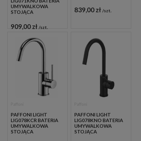
LIG071KNO BATERIA
JEDNOUCHWYTOWA
UMYWALKOWA
CZARNA
839,00 zł
szt.
STOJĄCA
JEDNOUCHWYTOWA
CZARNA
909,00 zł
szt.
Paffoni
Paffoni
PAFFONI LIGHT
PAFFONI LIGHT
LIG078KCR BATERIA
LIG078KNO BATERIA
UMYWALKOWA
UMYWALKOWA
STOJĄCA
STOJĄCA
JEDNOUCHWYTOWA
JEDNOUCHWYTOWA