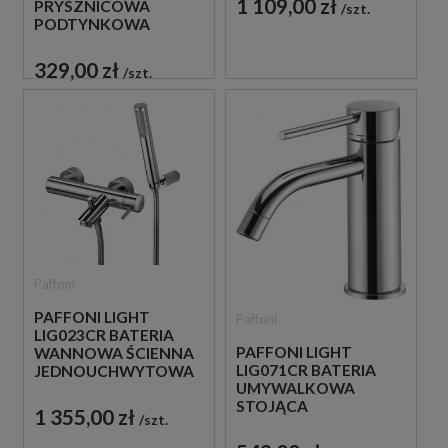
1 109,00 zł
PRYSZNICOWA
szt.
PODTYNKOWA
JEDNOUCHWYTOWA
CHROM
329,00 zł
szt.
Paffoni
PAFFONI LIGHT
Paffoni
LIG023CR BATERIA
PAFFONI LIGHT
WANNOWA ŚCIENNA
LIG071CR BATERIA
JEDNOUCHWYTOWA
UMYWALKOWA
CHROM
STOJĄCA
1 355,00 zł
szt.
JEDNOUCHWYTOWA
CHROM