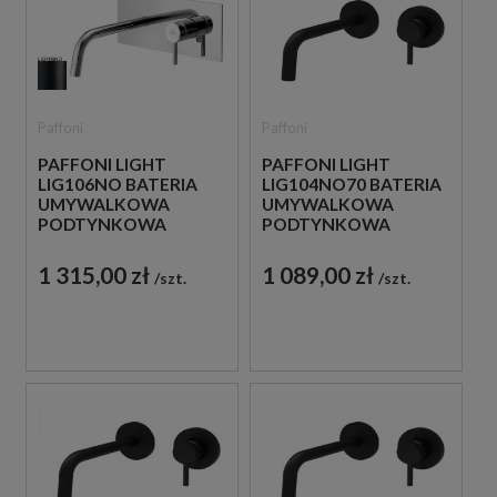
Paffoni
Paffoni
PAFFONI LIGHT
PAFFONI LIGHT
LIG106NO BATERIA
LIG104NO70 BATERIA
UMYWALKOWA
UMYWALKOWA
PODTYNKOWA
PODTYNKOWA
JEDNOUCHWYTOWA
JEDNOUCHWYTOWA
CZARNA
CZARNA
1 315,00 zł
1 089,00 zł
szt.
szt.