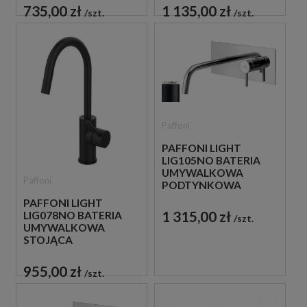
CHROM
CZARNA
735,00 zł
1 135,00 zł
szt.
szt.
Paffoni
PAFFONI LIGHT
LIG105NO BATERIA
UMYWALKOWA
Paffoni
PODTYNKOWA
JEDNOUCHWYTOWA
PAFFONI LIGHT
CZARNA
1 315,00 zł
LIG078NO BATERIA
szt.
UMYWALKOWA
STOJĄCA
JEDNOUCHWYTOWA
CZARNA
955,00 zł
szt.