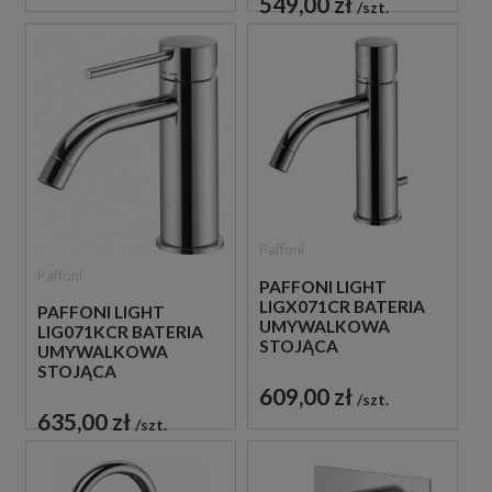
549,00 zł
szt.
Paffoni
Paffoni
PAFFONI LIGHT
LIGX071CR BATERIA
PAFFONI LIGHT
UMYWALKOWA
LIG071KCR BATERIA
STOJĄCA
UMYWALKOWA
JEDNOUCHWYTOWA
STOJĄCA
CHROM
JEDNOUCHWYTOWA
609,00 zł
szt.
CHROM
635,00 zł
szt.