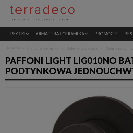
PŁYTKI
ARMATURA I CERAMIKA
PROMOCJE
BES
»
»
»
Jesteś w:
Armatura i ceramika
Baterie łazienkowe
Baterie pryszni
PAFFONI LIGHT LIG010NO B
PODTYNKOWA JEDNOUCHW