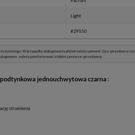
Paffoni
Light
#29550
a podtynkowa jednouchwytowa czarna
:
ację strumienia