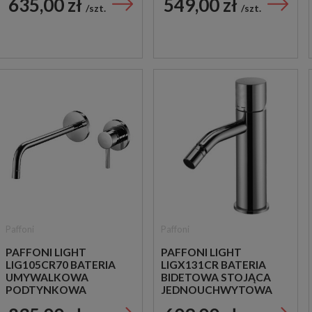
635,00 zł
549,00 zł
CHROM
CHROM
szt.
szt.
Paffoni
Paffoni
PAFFONI LIGHT
PAFFONI LIGHT
LIG105CR70 BATERIA
LIGX131CR BATERIA
UMYWALKOWA
BIDETOWA STOJĄCA
PODTYNKOWA
JEDNOUCHWYTOWA
JEDNOUCHWYTOWA
CHROM