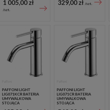
1 005,00 zł
329,00 zł
CHROM
CHROM
szt.
szt.
Paffoni
Paffoni
PAFFONI LIGHT
PAFFONI LIGHT
LIG071KCR BATERIA
LIG071CR BATERIA
UMYWALKOWA
UMYWALKOWA
STOJĄCA
STOJĄCA
JEDNOUCHWYTOWA
JEDNOUCHWYTOWA