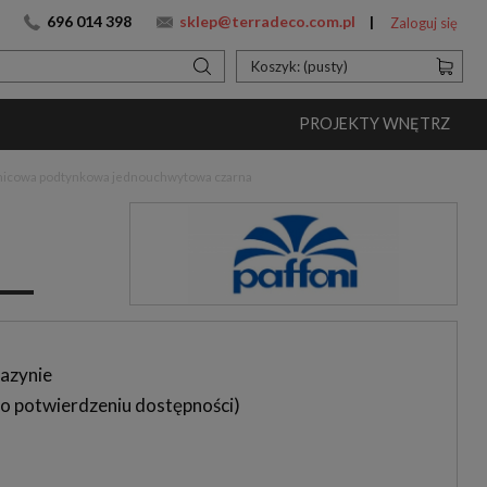
696 014 398
sklep@terradeco.com.pl
Zaloguj się
Koszyk:
(pusty)
PROJEKTY WNĘTRZ
sznicowa podtynkowa jednouchwytowa czarna
azynie