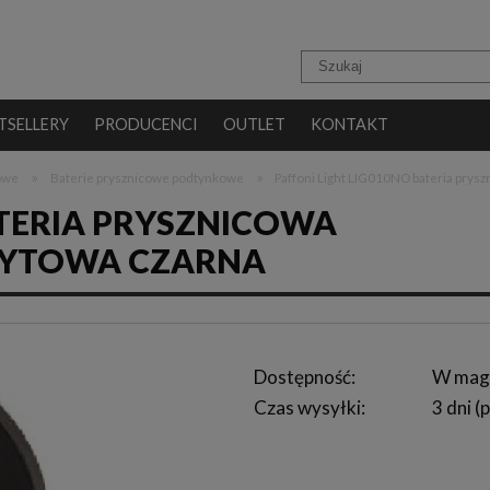
TSELLERY
PRODUCENCI
OUTLET
KONTAKT
»
»
cowe
Baterie prysznicowe podtynkowe
Paffoni Light LIG010NO bateria pry
ATERIA PRYSZNICOWA
YTOWA CZARNA
Dostępność:
W mag
Czas wysyłki:
3 dni