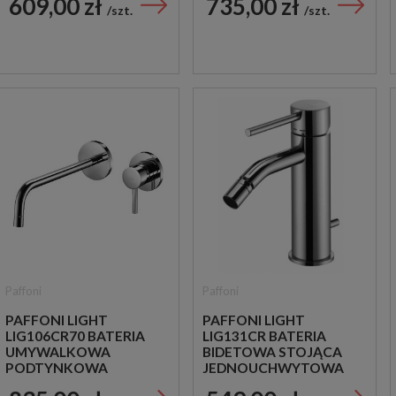
609,00 zł
735,00 zł
CHROM
CHROM
szt.
szt.
Paffoni
Paffoni
PAFFONI LIGHT
PAFFONI LIGHT
LIG106CR70 BATERIA
LIG131CR BATERIA
UMYWALKOWA
BIDETOWA STOJĄCA
PODTYNKOWA
JEDNOUCHWYTOWA
JEDNOUCHWYTOWA
CHROM