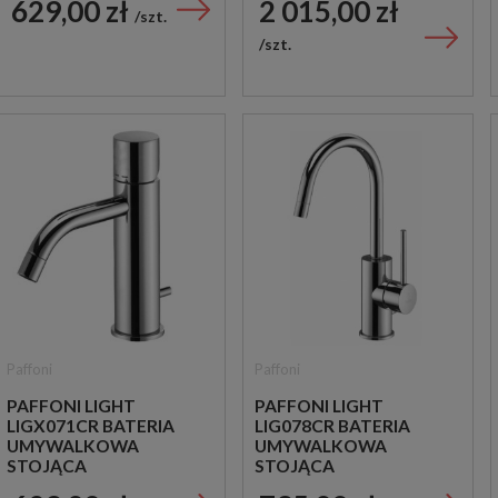
629,00 zł
2 015,00 zł
CHROM
CHROM
szt.
szt.
Paffoni
Paffoni
PAFFONI LIGHT
PAFFONI LIGHT
LIGX071CR BATERIA
LIG078CR BATERIA
UMYWALKOWA
UMYWALKOWA
STOJĄCA
STOJĄCA
JEDNOUCHWYTOWA
JEDNOUCHWYTOWA