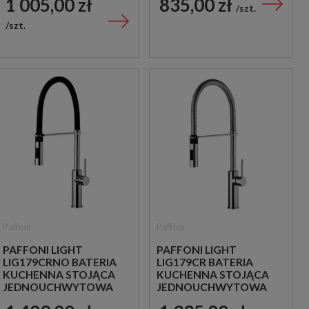
1 005,00 zł
835,00 zł
CHROM
CHROM
szt.
szt.
Paffoni
Paffoni
PAFFONI LIGHT
PAFFONI LIGHT
LIG179CRNO BATERIA
LIG179CR BATERIA
KUCHENNA STOJĄCA
KUCHENNA STOJĄCA
JEDNOUCHWYTOWA
JEDNOUCHWYTOWA
CZARNA
CHROM