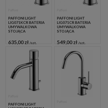
Paffoni
Paffoni
PAFFONI LIGHT
PAFFONI LIGHT
LIG071KCR BATERIA
LIG071CR BATERIA
UMYWALKOWA
UMYWALKOWA
STOJĄCA
STOJĄCA
JEDNOUCHWYTOWA
JEDNOUCHWYTOWA
CHROM
CHROM
635,00 zł
549,00 zł
szt.
szt.
Paffoni
Paffoni
PAFFONI LIGHT