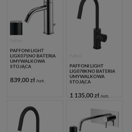
Paffoni
PAFFONI LIGHT
LIGX071NO BATERIA
Paffoni
UMYWALKOWA
PAFFONI LIGHT
STOJĄCA
LIG078KNO BATERIA
JEDNOUCHWYTOWA
UMYWALKOWA
CZARNA
839,00 zł
szt.
STOJĄCA
JEDNOUCHWYTOWA
CZARNA
1 135,00 zł
szt.