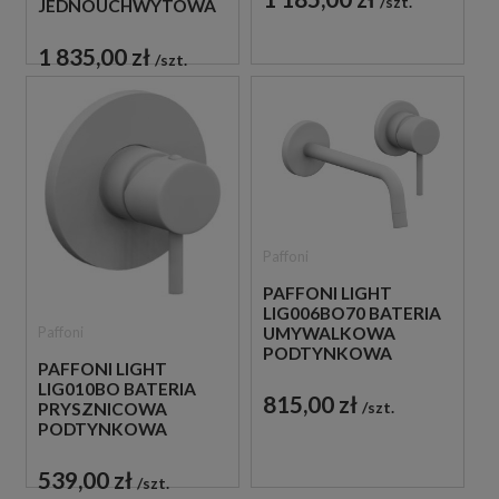
szt.
JEDNOUCHWYTOWA
CZARNA
1 835,00 zł
szt.
Paffoni
PAFFONI LIGHT
LIG006BO70 BATERIA
Paffoni
UMYWALKOWA
PODTYNKOWA
PAFFONI LIGHT
JEDNOUCHWYTOWA
LIG010BO BATERIA
BIAŁA
815,00 zł
szt.
PRYSZNICOWA
PODTYNKOWA
JEDNOUCHWYTOWA
BIAŁA
539,00 zł
szt.