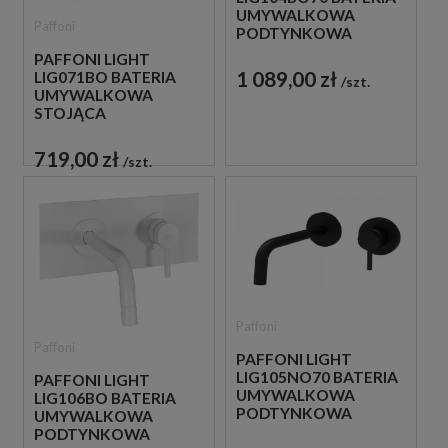
UMYWALKOWA
Paffoni
PODTYNKOWA
JEDNOUCHWYTOWA
PAFFONI LIGHT
BIAŁA
1 089,00 zł
LIG071BO BATERIA
szt.
UMYWALKOWA
STOJĄCA
JEDNOUCHWYTOWA
BIAŁA
719,00 zł
szt.
Paffoni
Paffoni
PAFFONI LIGHT
LIG105NO70 BATERIA
PAFFONI LIGHT
UMYWALKOWA
LIG106BO BATERIA
PODTYNKOWA
UMYWALKOWA
JEDNOUCHWYTOWA
PODTYNKOWA