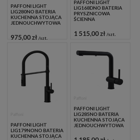
PAFFONI LIGHT
PAFFONI LIGHT
LIG168DNO BATERIA
LIG280NO BATERIA
PRYSZNICOWA
KUCHENNA STOJĄCA
ŚCIENNA
JEDNOUCHWYTOWA
JEDNOUCHWYTOWA
CZARNA
CZARNA
1 515,00 zł
szt.
975,00 zł
szt.
Paffoni
PAFFONI LIGHT
LIG285NO BATERIA
Paffoni
KUCHENNA STOJĄCA
PAFFONI LIGHT
JEDNOUCHWYTOWA
LIG179NONO BATERIA
CZARNA
KUCHENNA STOJĄCA
1 185,00 zł