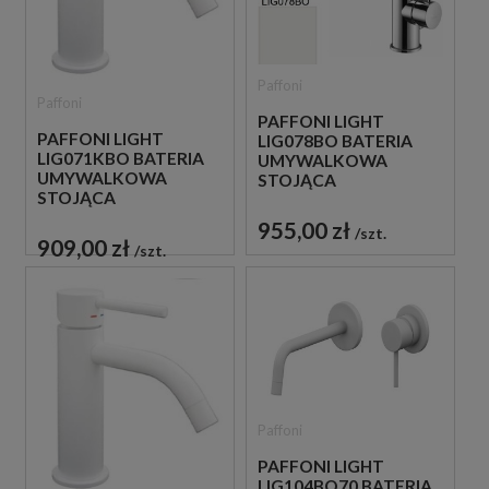
Paffoni
Paffoni
PAFFONI LIGHT
PAFFONI LIGHT
LIG078BO BATERIA
LIG071KBO BATERIA
UMYWALKOWA
UMYWALKOWA
STOJĄCA
STOJĄCA
JEDNOUCHWYTOWA
JEDNOUCHWYTOWA
BIAŁA
955,00 zł
szt.
BIAŁA
909,00 zł
szt.
Paffoni
PAFFONI LIGHT
LIG104BO70 BATERIA