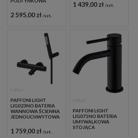
PODTYNKOWA
1 439,00 zł
szt.
JEDNOUCHWYTOWA
CZARNA
2 595,00 zł
szt.
Paffoni
PAFFONI LIGHT
Paffoni
LIG023NO BATERIA
PAFFONI LIGHT
WANNOWA ŚCIENNA
LIG071NO BATERIA
JEDNOUCHWYTOWA
UMYWALKOWA
CZARNA
STOJĄCA
1 759,00 zł
szt.
JEDNOUCHWYTOWA