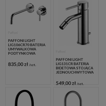
Paffoni
PAFFONI LIGHT
LIG106CR70 BATERIA
UMYWALKOWA
Paffoni
PODTYNKOWA
JEDNOUCHWYTOWA
PAFFONI LIGHT
CHROM
835,00 zł
LIG131CR BATERIA
szt.
BIDETOWA STOJĄCA
JEDNOUCHWYTOWA
CHROM
549,00 zł
szt.