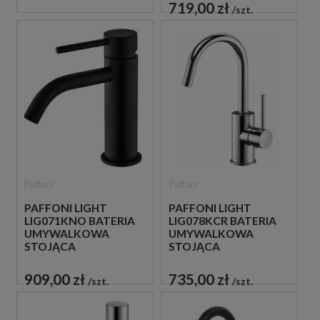
CZARNA
719,00 zł
szt.
Paffoni
Paffoni
PAFFONI LIGHT
PAFFONI LIGHT
LIG071KNO BATERIA
LIG078KCR BATERIA
UMYWALKOWA
UMYWALKOWA
STOJĄCA
STOJĄCA
JEDNOUCHWYTOWA
JEDNOUCHWYTOWA
CZARNA
CHROM
909,00 zł
735,00 zł
szt.
szt.