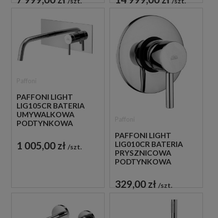
szt.
szt.
Paffoni
PAFFONI LIGHT
LIG105CR BATERIA
UMYWALKOWA
Paffoni
PODTYNKOWA
JEDNOUCHWYTOWA
PAFFONI LIGHT
CHROM
1 005,00 zł
LIG010CR BATERIA
szt.
PRYSZNICOWA
PODTYNKOWA
JEDNOUCHWYTOWA
CHROM
329,00 zł
szt.