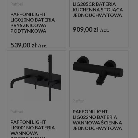
LIG285CR BATERIA
Paffoni
KUCHENNA STOJĄCA
PAFFONI LIGHT
JEDNOUCHWYTOWA
LIG010NO BATERIA
CHROM
PRYSZNICOWA
909,00 zł
szt.
PODTYNKOWA
JEDNOUCHWYTOWA
CZARNA
539,00 zł
szt.
Paffoni
PAFFONI LIGHT
Paffoni
LIG022NO BATERIA
PAFFONI LIGHT
WANNOWA ŚCIENNA
LIG001NO BATERIA
JEDNOUCHWYTOWA
WANNOWA
CZARNA