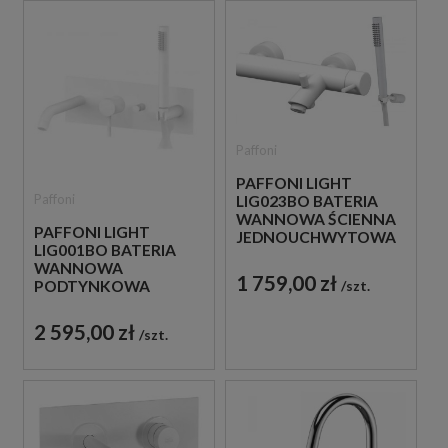
Paffoni
PAFFONI LIGHT
Paffoni
LIG023BO BATERIA
WANNOWA ŚCIENNA
PAFFONI LIGHT
JEDNOUCHWYTOWA
LIG001BO BATERIA
BIAŁA
WANNOWA
1 759,00 zł
PODTYNKOWA
szt.
JEDNOUCHWYTOWA
BIAŁA
2 595,00 zł
szt.