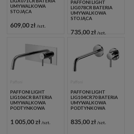
LIGX071CR BATERIA
PAFFONI LIGHT
UMYWALKOWA
LIG078CR BATERIA
STOJĄCA
UMYWALKOWA
JEDNOUCHWYTOWA
STOJĄCA
CHROM
JEDNOUCHWYTOWA
609,00 zł
szt.
CHROM
735,00 zł
szt.
Paffoni
Paffoni
PAFFONI LIGHT
PAFFONI LIGHT
LIG106CR BATERIA
LIG104CR70 BATERIA
UMYWALKOWA
UMYWALKOWA
PODTYNKOWA
PODTYNKOWA
JEDNOUCHWYTOWA
JEDNOUCHWYTOWA
CHROM
CHROM
1 005,00 zł
835,00 zł
szt.
szt.