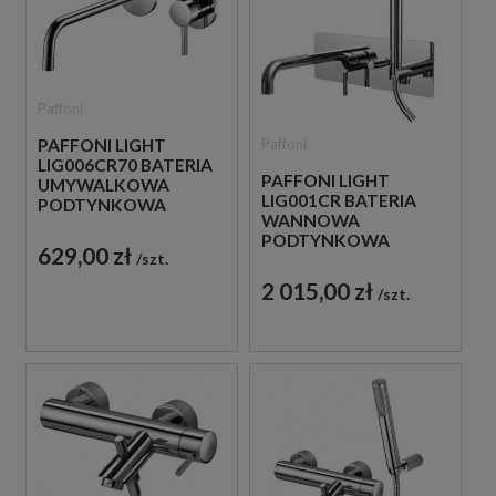
Paffoni
Paffoni
PAFFONI LIGHT
LIG006CR70 BATERIA
PAFFONI LIGHT
UMYWALKOWA
LIG001CR BATERIA
PODTYNKOWA
WANNOWA
JEDNOUCHWYTOWA
PODTYNKOWA
CHROM
629,00 zł
szt.
JEDNOUCHWYTOWA
CHROM
2 015,00 zł
szt.