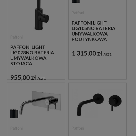
Paffoni
PAFFONI LIGHT
LIG105NO BATERIA
UMYWALKOWA
Paffoni
PODTYNKOWA
JEDNOUCHWYTOWA
PAFFONI LIGHT
CZARNA
1 315,00 zł
LIG078NO BATERIA
szt.
UMYWALKOWA
STOJĄCA
JEDNOUCHWYTOWA
CZARNA
955,00 zł
szt.
Paffoni
Paffoni