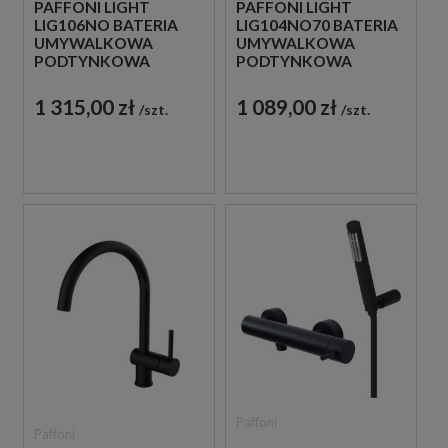
PAFFONI LIGHT
PAFFONI LIGHT
LIG106NO BATERIA
LIG104NO70 BATERIA
UMYWALKOWA
UMYWALKOWA
PODTYNKOWA
PODTYNKOWA
JEDNOUCHWYTOWA
JEDNOUCHWYTOWA
CZARNA
CZARNA
1 315,00 zł
1 089,00 zł
szt.
szt.
Paffoni
Paffoni