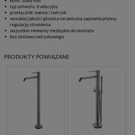
kolor: biały mat
typ uchwytu: tradycyjny
przełącznik: wanna / natrysk
wysokiej jakości głowica ceramiczna zapewnia płynną
regulację strumienia
wszystkie elementy niezbędne do montażu
bez zestawu natryskowego
PRODUKTY POWIĄZANE