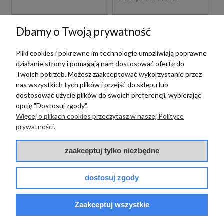
Dbamy o Twoją prywatność
Pliki cookies i pokrewne im technologie umożliwiają poprawne
działanie strony i pomagają nam dostosować ofertę do
Twoich potrzeb. Możesz zaakceptować wykorzystanie przez
nas wszystkich tych plików i przejść do sklepu lub
dostosować użycie plików do swoich preferencji, wybierając
Paffoni
opcję "Dostosuj zgody".
PAFFONI LIGHT
Więcej o plikach cookies przeczytasz w naszej Polityce
LIG105BO70 BATERIA
prywatności.
UMYWALKOWA
Paffoni
PODTYNKOWA
JEDNOUCHWYTOWA
zaakceptuj tylko niezbędne
PAFFONI LIGHT
BIAŁA
1 089,00 zł
LIGX131NO BATERIA
szt.
BIDETOWA STOJĄCA
dostosuj zgody
JEDNOUCHWYTOWA
CZARNA
839,00 zł
szt.
Zaakceptuj wszystkie