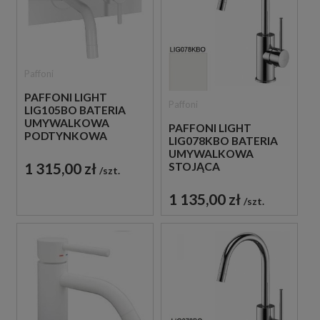
Paffoni
PAFFONI LIGHT
Paffoni
LIG105BO BATERIA
UMYWALKOWA
PAFFONI LIGHT
PODTYNKOWA
LIG078KBO BATERIA
JEDNOUCHWYTOWA
UMYWALKOWA
BIAŁA
1 315,00 zł
STOJĄCA
szt.
JEDNOUCHWYTOWA
BIAŁA
1 135,00 zł
szt.