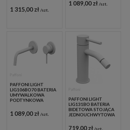
CZARNA
JEDNOUCHWYTOWA
1 089,00 zł
szt.
BIAŁA
1 315,00 zł
szt.
Paffoni
PAFFONI LIGHT
Paffoni
LIG106BO70 BATERIA
UMYWALKOWA
PAFFONI LIGHT
PODTYNKOWA
LIG131BO BATERIA
JEDNOUCHWYTOWA
BIDETOWA STOJĄCA
BIAŁA
1 089,00 zł
szt.
JEDNOUCHWYTOWA
BIAŁA
719,00 zł
szt.