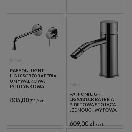
Paffoni
PAFFONI LIGHT
LIG105CR70 BATERIA
UMYWALKOWA
Paffoni
PODTYNKOWA
JEDNOUCHWYTOWA
PAFFONI LIGHT
CHROM
835,00 zł
LIGX131CR BATERIA
szt.
BIDETOWA STOJĄCA
JEDNOUCHWYTOWA
CHROM
609,00 zł
szt.