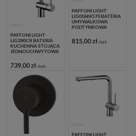
Paffoni
PAFFONI LIGHT
LIG006NO70 BATERIA
UMYWALKOWA
Paffoni
PODTYNKOWA
JEDNOUCHWYTOWA
PAFFONI LIGHT
CZARNA
815,00 zł
LIG280CR BATERIA
szt.
KUCHENNA STOJĄCA
JEDNOUCHWYTOWA
CHROM
739,00 zł
szt.
Paffoni
PAFFONI LIGHT