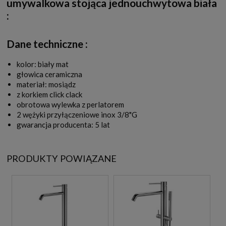
umywalkowa stojąca jednouchwytowa biała
:
Dane techniczne :
kolor: biały mat
głowica ceramiczna
materiał: mosiądz
z korkiem click clack
obrotowa wylewka z perlatorem
2 wężyki przyłączeniowe inox 3/8"G
gwarancja producenta: 5 lat
PRODUKTY POWIĄZANE