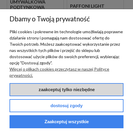
UMYWALKOWA
PAFFONI LIGHT
PODTYNKOWA
LIG131BO BATERIA
JEDNOUCHWYTOWA
BIDETOWA STOJĄCA
Dbamy o Twoją prywatność
BIAŁA
1 089,00 zł
szt.
JEDNOUCHWYTOWA
BIAŁA
Pliki cookies i pokrewne im technologie umożliwiają poprawne
719,00 zł
szt.
działanie strony i pomagają nam dostosować ofertę do
Twoich potrzeb. Możesz zaakceptować wykorzystanie przez
nas wszystkich tych plików i przejść do sklepu lub
dostosować użycie plików do swoich preferencji, wybierając
opcję "Dostosuj zgody".
Więcej o plikach cookies przeczytasz w naszej Polityce
prywatności.
zaakceptuj tylko niezbędne
Paffoni
PAFFONI LIGHT
dostosuj zgody
LIG105BO70 BATERIA
UMYWALKOWA
Paffoni
PODTYNKOWA
Zaakceptuj wszystkie
JEDNOUCHWYTOWA
PAFFONI LIGHT
BIAŁA
LIGX131NO BATERIA