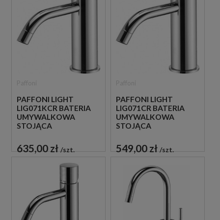
Paffoni
Paffoni
PAFFONI LIGHT
PAFFONI LIGHT
LIG071KCR BATERIA
LIG071CR BATERIA
UMYWALKOWA
UMYWALKOWA
STOJĄCA
STOJĄCA
JEDNOUCHWYTOWA
JEDNOUCHWYTOWA
CHROM
CHROM
635,00 zł
549,00 zł
szt.
szt.