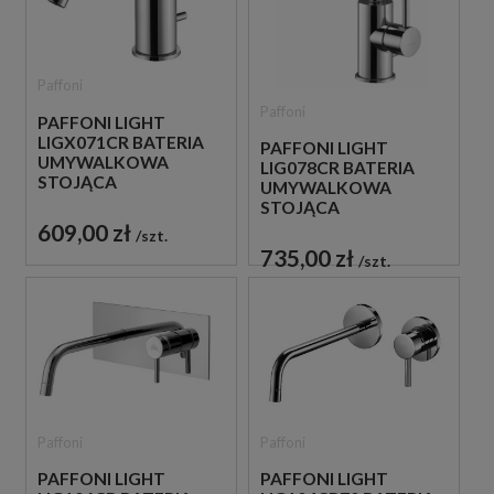
Paffoni
Paffoni
PAFFONI LIGHT
LIGX071CR BATERIA
PAFFONI LIGHT
UMYWALKOWA
LIG078CR BATERIA
STOJĄCA
UMYWALKOWA
JEDNOUCHWYTOWA
STOJĄCA
CHROM
JEDNOUCHWYTOWA
609,00 zł
szt.
CHROM
735,00 zł
szt.
Paffoni
Paffoni
PAFFONI LIGHT
PAFFONI LIGHT