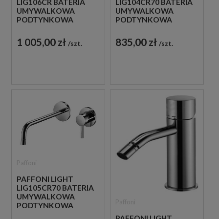
LIG106CR BATERIA
LIG104CR70 BATERIA
UMYWALKOWA
UMYWALKOWA
PODTYNKOWA
PODTYNKOWA
JEDNOUCHWYTOWA
JEDNOUCHWYTOWA
CHROM
CHROM
1 005,00 zł
835,00 zł
szt.
szt.
Paffoni
PAFFONI LIGHT
LIG105CR70 BATERIA
UMYWALKOWA
Paffoni
PODTYNKOWA
JEDNOUCHWYTOWA
PAFFONI LIGHT