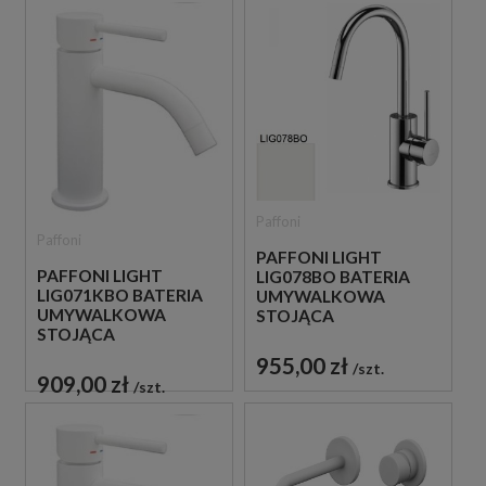
Paffoni
Paffoni
PAFFONI LIGHT
PAFFONI LIGHT
LIG078BO BATERIA
LIG071KBO BATERIA
UMYWALKOWA
UMYWALKOWA
STOJĄCA
STOJĄCA
JEDNOUCHWYTOWA
JEDNOUCHWYTOWA
BIAŁA
955,00 zł
szt.
BIAŁA
909,00 zł
szt.