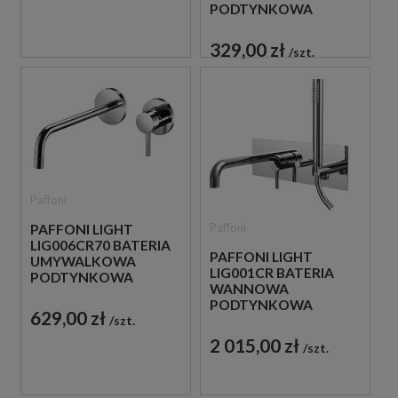
PODTYNKOWA
JEDNOUCHWYTOWA
CHROM
329,00 zł
szt.
Paffoni
Paffoni
PAFFONI LIGHT
LIG006CR70 BATERIA
PAFFONI LIGHT
UMYWALKOWA
LIG001CR BATERIA
PODTYNKOWA
WANNOWA
JEDNOUCHWYTOWA
PODTYNKOWA
CHROM
629,00 zł
szt.
JEDNOUCHWYTOWA
CHROM
2 015,00 zł
szt.