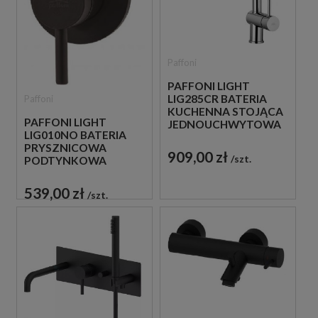
Paffoni
PAFFONI LIGHT
LIG285CR BATERIA
Paffoni
KUCHENNA STOJĄCA
PAFFONI LIGHT
JEDNOUCHWYTOWA
LIG010NO BATERIA
CHROM
PRYSZNICOWA
909,00 zł
szt.
PODTYNKOWA
JEDNOUCHWYTOWA
CZARNA
539,00 zł
szt.