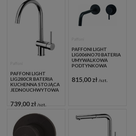
Paffoni
PAFFONI LIGHT
LIG006NO70 BATERIA
UMYWALKOWA
Paffoni
PODTYNKOWA
JEDNOUCHWYTOWA
PAFFONI LIGHT
CZARNA
815,00 zł
LIG280CR BATERIA
szt.
KUCHENNA STOJĄCA
JEDNOUCHWYTOWA
CHROM
739,00 zł
szt.