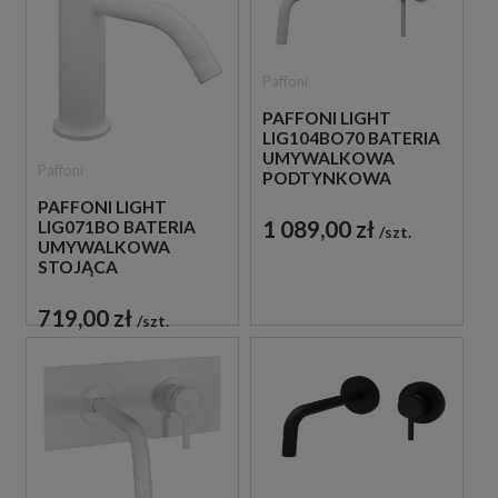
Paffoni
PAFFONI LIGHT
LIG104BO70 BATERIA
UMYWALKOWA
Paffoni
PODTYNKOWA
JEDNOUCHWYTOWA
PAFFONI LIGHT
BIAŁA
1 089,00 zł
LIG071BO BATERIA
szt.
UMYWALKOWA
STOJĄCA
JEDNOUCHWYTOWA
BIAŁA
719,00 zł
szt.