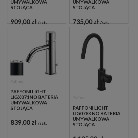
UMYWALKOWA
UMYWALKOWA
STOJĄCA
STOJĄCA
JEDNOUCHWYTOWA
JEDNOUCHWYTOWA
CZARNA
CHROM
909,00 zł
735,00 zł
szt.
szt.
Paffoni
PAFFONI LIGHT
LIGX071NO BATERIA
Paffoni
UMYWALKOWA
PAFFONI LIGHT
STOJĄCA
LIG078KNO BATERIA
JEDNOUCHWYTOWA
UMYWALKOWA
CZARNA
839,00 zł
szt.
STOJĄCA
JEDNOUCHWYTOWA
CZARNA