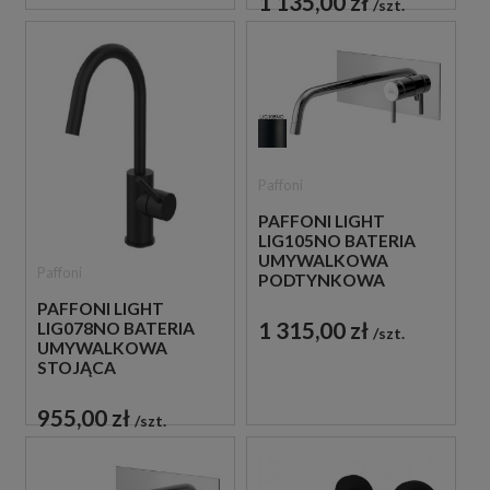
1 135,00 zł
szt.
Paffoni
PAFFONI LIGHT
LIG105NO BATERIA
UMYWALKOWA
Paffoni
PODTYNKOWA
JEDNOUCHWYTOWA
PAFFONI LIGHT
CZARNA
1 315,00 zł
LIG078NO BATERIA
szt.
UMYWALKOWA
STOJĄCA
JEDNOUCHWYTOWA
CZARNA
955,00 zł
szt.