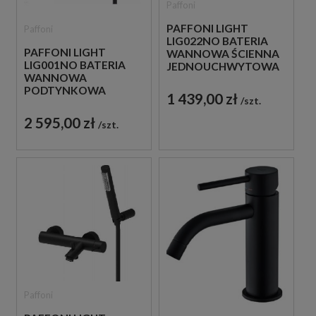
Paffoni
PAFFONI LIGHT
Paffoni
LIG022NO BATERIA
PAFFONI LIGHT
WANNOWA ŚCIENNA
LIG001NO BATERIA
JEDNOUCHWYTOWA
WANNOWA
CZARNA
PODTYNKOWA
1 439,00 zł
szt.
JEDNOUCHWYTOWA
CZARNA
2 595,00 zł
szt.
Paffoni