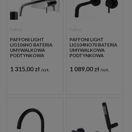
Paffoni
Paffoni
PAFFONI LIGHT
PAFFONI LIGHT
LIG106NO BATERIA
LIG104NO70 BATERIA
UMYWALKOWA
UMYWALKOWA
PODTYNKOWA
PODTYNKOWA
JEDNOUCHWYTOWA
JEDNOUCHWYTOWA
CZARNA
CZARNA
1 315,00 zł
1 089,00 zł
szt.
szt.