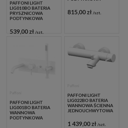
PAFFONI LIGHT
JEDNOUCHWYTOWA
LIG010BO BATERIA
BIAŁA
815,00 zł
szt.
PRYSZNICOWA
PODTYNKOWA
JEDNOUCHWYTOWA
BIAŁA
539,00 zł
szt.
Paffoni
Paffoni
PAFFONI LIGHT
LIG022BO BATERIA
PAFFONI LIGHT
WANNOWA ŚCIENNA
LIG001BO BATERIA
JEDNOUCHWYTOWA
WANNOWA
BIAŁA
PODTYNKOWA
1 439,00 zł
JEDNOUCHWYTOWA
szt.