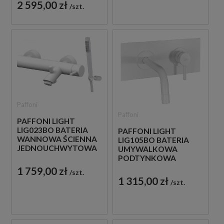
BIAŁA
2 595,00 zł
szt.
Paffoni
Paffoni
PAFFONI LIGHT
LIG023BO BATERIA
PAFFONI LIGHT
WANNOWA ŚCIENNA
LIG105BO BATERIA
JEDNOUCHWYTOWA
UMYWALKOWA
BIAŁA
PODTYNKOWA
JEDNOUCHWYTOWA
1 759,00 zł
szt.
BIAŁA
1 315,00 zł
szt.