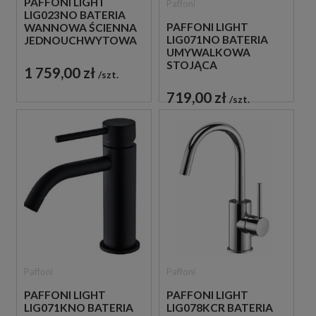
PAFFONI LIGHT
Paffoni
LIG023NO BATERIA
PAFFONI LIGHT
WANNOWA ŚCIENNA
LIG071NO BATERIA
JEDNOUCHWYTOWA
UMYWALKOWA
CZARNA
STOJĄCA
1 759,00 zł
szt.
JEDNOUCHWYTOWA
CZARNA
719,00 zł
szt.
Paffoni
Paffoni
PAFFONI LIGHT
PAFFONI LIGHT
LIG071KNO BATERIA
LIG078KCR BATERIA