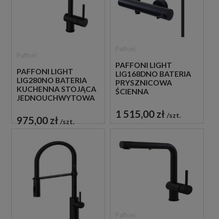
Paffoni
Paffoni
PAFFONI LIGHT
PAFFONI LIGHT
LIG168DNO BATERIA
LIG280NO BATERIA
PRYSZNICOWA
KUCHENNA STOJĄCA
ŚCIENNA
JEDNOUCHWYTOWA
JEDNOUCHWYTOWA
CZARNA
CZARNA
1 515,00 zł
szt.
975,00 zł
szt.
Paffoni