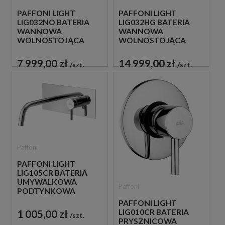
PAFFONI LIGHT
PAFFONI LIGHT
LIG032NO BATERIA
LIG032HG BATERIA
WANNOWA
WANNOWA
WOLNOSTOJĄCA
WOLNOSTOJĄCA
CZARNA
ZŁOTA
7 999,00 zł
14 999,00 zł
szt.
szt.
Paffoni
PAFFONI LIGHT
LIG105CR BATERIA
UMYWALKOWA
Paffoni
PODTYNKOWA
JEDNOUCHWYTOWA
PAFFONI LIGHT
CHROM
1 005,00 zł
LIG010CR BATERIA
szt.
PRYSZNICOWA