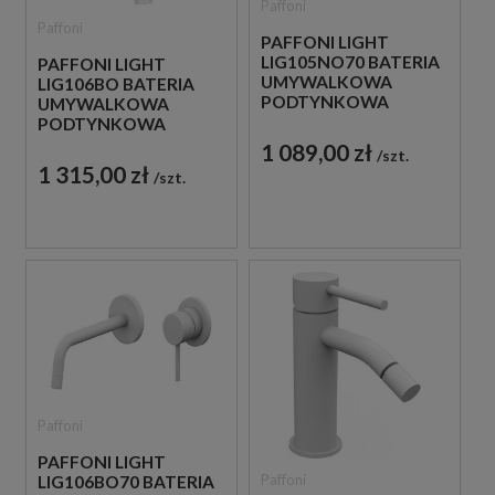
Paffoni
Paffoni
PAFFONI LIGHT
LIG105NO70 BATERIA
PAFFONI LIGHT
UMYWALKOWA
LIG106BO BATERIA
PODTYNKOWA
UMYWALKOWA
JEDNOUCHWYTOWA
PODTYNKOWA
CZARNA
JEDNOUCHWYTOWA
1 089,00 zł
szt.
BIAŁA
1 315,00 zł
szt.
Paffoni
PAFFONI LIGHT
Paffoni
LIG106BO70 BATERIA