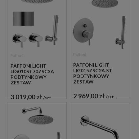
Paffoni
Paffoni
PAFFONI LIGHT
PAFFONI LIGHT
LIG015ZSC2A.ST
LIG010ST70ZSC3A
PODTYNKOWY
PODTYNKOWY
ZESTAW
ZESTAW
PRYSZNICOWY STAL
PRYSZNICOWY STAL
SZCZOTKOWANA
SZCZOTKOWANA
2 969,00 zł
3 019,00 zł
szt.
szt.