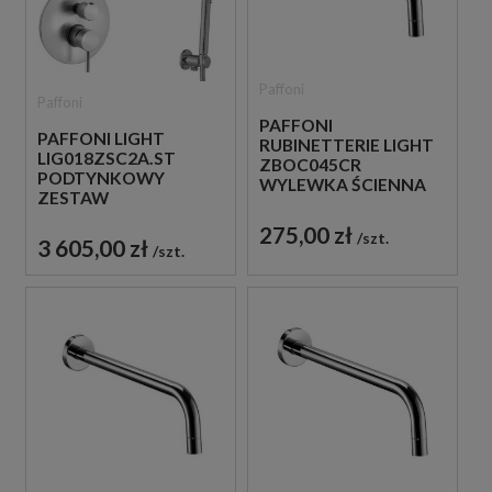
Paffoni
Paffoni
PAFFONI
PAFFONI LIGHT
RUBINETTERIE LIGHT
LIG018ZSC2A.ST
ZBOC045CR
PODTYNKOWY
WYLEWKA ŚCIENNA
ZESTAW
17,8 CM CHROM
PRYSZNICOWY STAL
275,00 zł
SZCZOTKOWANA
szt.
3 605,00 zł
szt.