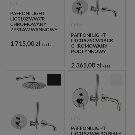
Paffoni
PAFFONI LIGHT
LIG018ZWWCR
CHROMOWANY
Paffoni
ZESTAW WANNOWY
PODTYNKOWY ZE
PAFFONI LIGHT
SŁUCHAWKĄ
LIG019ZSCW3ACR
1 715,00 zł
szt.
PRYSZNICOWĄ
CHROMOWANY
PODTYNKOWY
ZESTAW WANNOWO-
PRYSZNICOWY Z
2 365,00 zł
szt.
WYLEWKĄ
Paffoni
PAFFONI LIGHT
LIG015ZWW.BO BIAŁY