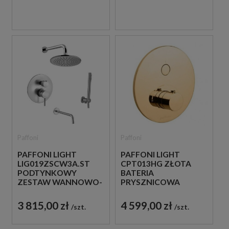
Paffoni
Paffoni
PAFFONI LIGHT
PAFFONI LIGHT
LIG019ZSCW3A.ST
CPT013HG ZŁOTA
PODTYNKOWY
BATERIA
ZESTAW WANNOWO-
PRYSZNICOWA
PRYSZNICOWY Z
PODTYNKOWA
WYLEWKĄ STAL
TERMOSTATYCZNA 1-
3 815,00 zł
4 599,00 zł
szt.
szt.
SZCZOTKOWANA
DROŻNA
JEDNOUCHWYTOWA