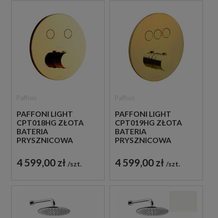
Paffoni
Paffoni
PAFFONI LIGHT
PAFFONI LIGHT
CPT018HG ZŁOTA
CPT019HG ZŁOTA
BATERIA
BATERIA
PRYSZNICOWA
PRYSZNICOWA
PODTYNKOWA
PODTYNKOWA
TERMOSTATYCZNA 2-
TERMOSTATYCZNA 3-
4 599,00 zł
4 599,00 zł
szt.
szt.
DROŻNA
DROŻNA
JEDNOUCHWYTOWA
JEDNOUCHWYTOWA