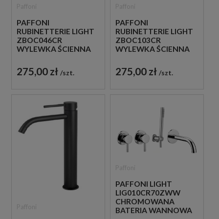
Paffoni
Paffoni
PAFFONI
PAFFONI
RUBINETTERIE LIGHT
RUBINETTERIE LIGHT
ZBOC046CR
ZBOC103CR
WYLEWKA ŚCIENNA
WYLEWKA ŚCIENNA
24,8 CM CHROM
12,3 CM CHROM
275,00 zł
275,00 zł
szt.
szt.
Paffoni
PAFFONI LIGHT
LIG010CR70ZWW
CHROMOWANA
Paffoni
BATERIA WANNOWA