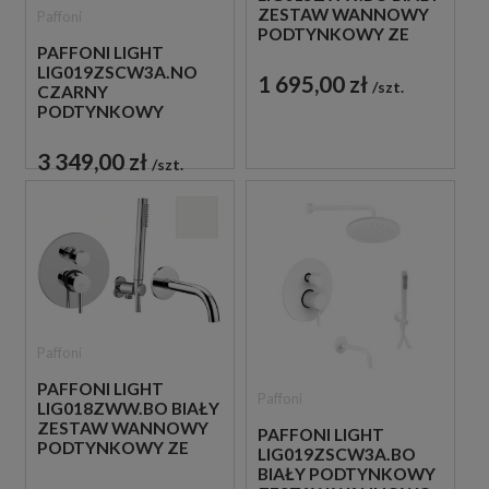
ZESTAW WANNOWY
Paffoni
PODTYNKOWY ZE
PAFFONI LIGHT
SŁUCHAWKĄ
LIG019ZSCW3A.NO
PRYSZNICOWĄ
1 695,00 zł
szt.
CZARNY
PODTYNKOWY
ZESTAW WANNOWO-
PRYSZNICOWY Z
3 349,00 zł
szt.
WYLEWKĄ
Paffoni
PAFFONI LIGHT
Paffoni
LIG018ZWW.BO BIAŁY
ZESTAW WANNOWY
PAFFONI LIGHT
PODTYNKOWY ZE
LIG019ZSCW3A.BO
SŁUCHAWKĄ
BIAŁY PODTYNKOWY
PRYSZNICOWĄ