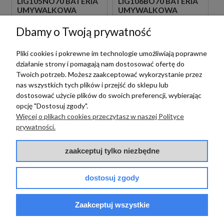
LIG105NO70 BATERIA
LIG106BO70 BATERIA
UMYWALKOWA
UMYWALKOWA
PODTYNKOWA
PODTYNKOWA
JEDNOUCHWYTOWA
JEDNOUCHWYTOWA
Dbamy o Twoją prywatność
CZARNA
BIAŁA
1 089,00 zł
1 089,00 zł
szt.
szt.
Pliki cookies i pokrewne im technologie umożliwiają poprawne
działanie strony i pomagają nam dostosować ofertę do
Twoich potrzeb. Możesz zaakceptować wykorzystanie przez
nas wszystkich tych plików i przejść do sklepu lub
dostosować użycie plików do swoich preferencji, wybierając
opcję "Dostosuj zgody".
Więcej o plikach cookies przeczytasz w naszej Polityce
prywatności.
zaakceptuj tylko niezbędne
Paffoni
dostosuj zgody
PAFFONI LIGHT
Paffoni
LIG105BO70 BATERIA
UMYWALKOWA
Zaakceptuj wszystkie
PAFFONI LIGHT
PODTYNKOWA
LIG131BO BATERIA
JEDNOUCHWYTOWA