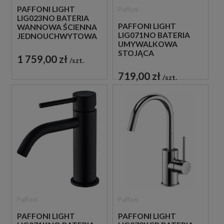
PAFFONI LIGHT
Paffoni
LIG023NO BATERIA
PAFFONI LIGHT
WANNOWA ŚCIENNA
LIG071NO BATERIA
JEDNOUCHWYTOWA
UMYWALKOWA
CZARNA
STOJĄCA
1 759,00 zł
szt.
JEDNOUCHWYTOWA
CZARNA
719,00 zł
szt.
Paffoni
Paffoni
PAFFONI LIGHT
PAFFONI LIGHT