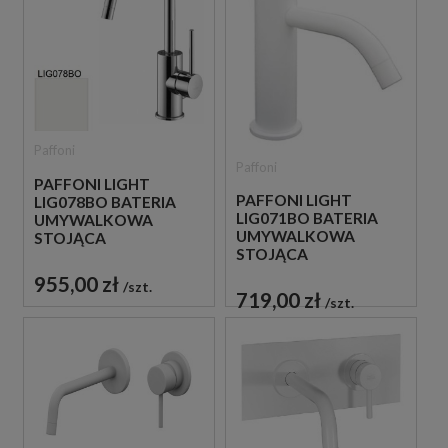
Paffoni
Paffoni
PAFFONI LIGHT
PAFFONI LIGHT
LIG078BO BATERIA
LIG071BO BATERIA
UMYWALKOWA
UMYWALKOWA
STOJĄCA
STOJĄCA
JEDNOUCHWYTOWA
JEDNOUCHWYTOWA
BIAŁA
955,00 zł
szt.
BIAŁA
719,00 zł
szt.