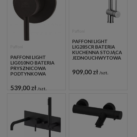
Paffoni
PAFFONI LIGHT
LIG285CR BATERIA
Paffoni
KUCHENNA STOJĄCA
PAFFONI LIGHT
JEDNOUCHWYTOWA
LIG010NO BATERIA
CHROM
PRYSZNICOWA
909,00 zł
szt.
PODTYNKOWA
JEDNOUCHWYTOWA
CZARNA
539,00 zł
szt.