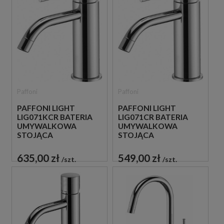
Paffoni
Paffoni
PAFFONI LIGHT
PAFFONI LIGHT
LIG071KCR BATERIA
LIG071CR BATERIA
UMYWALKOWA
UMYWALKOWA
STOJĄCA
STOJĄCA
JEDNOUCHWYTOWA
JEDNOUCHWYTOWA
CHROM
CHROM
635,00 zł
549,00 zł
szt.
szt.