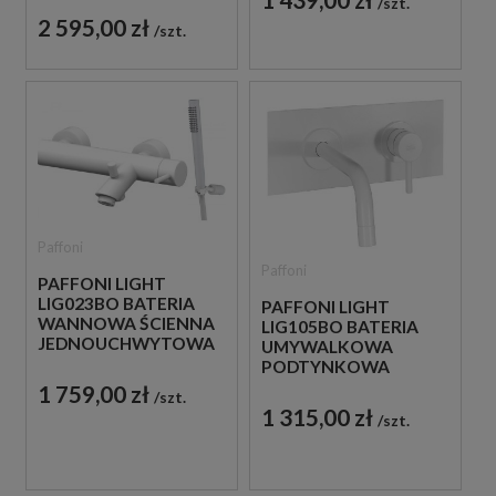
szt.
BIAŁA
2 595,00 zł
szt.
Paffoni
Paffoni
PAFFONI LIGHT
LIG023BO BATERIA
PAFFONI LIGHT
WANNOWA ŚCIENNA
LIG105BO BATERIA
JEDNOUCHWYTOWA
UMYWALKOWA
BIAŁA
PODTYNKOWA
JEDNOUCHWYTOWA
1 759,00 zł
szt.
BIAŁA
1 315,00 zł
szt.