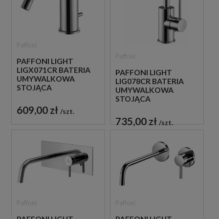
Paffoni
Paffoni
PAFFONI LIGHT
LIGX071CR BATERIA
PAFFONI LIGHT
UMYWALKOWA
LIG078CR BATERIA
STOJĄCA
UMYWALKOWA
JEDNOUCHWYTOWA
STOJĄCA
CHROM
JEDNOUCHWYTOWA
609,00 zł
szt.
CHROM
735,00 zł
szt.
Paffoni
Paffoni