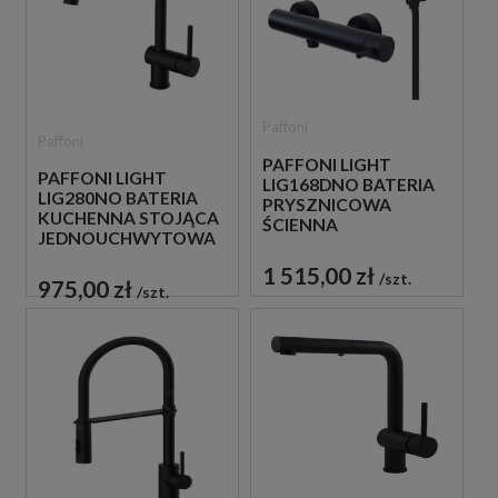
Paffoni
Paffoni
PAFFONI LIGHT
PAFFONI LIGHT
LIG168DNO BATERIA
LIG280NO BATERIA
PRYSZNICOWA
KUCHENNA STOJĄCA
ŚCIENNA
JEDNOUCHWYTOWA
JEDNOUCHWYTOWA
CZARNA
CZARNA
1 515,00 zł
szt.
975,00 zł
szt.