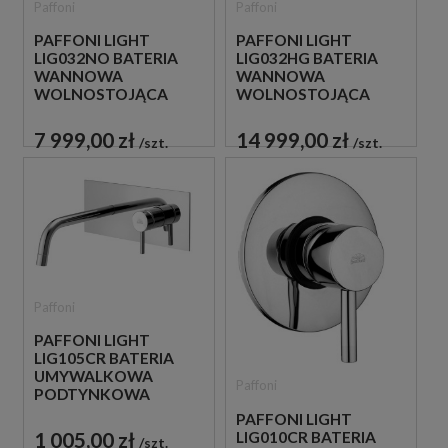
Paffoni
Paffoni
PAFFONI LIGHT
PAFFONI LIGHT
LIG032NO BATERIA
LIG032HG BATERIA
WANNOWA
WANNOWA
WOLNOSTOJĄCA
WOLNOSTOJĄCA
CZARNA
ZŁOTA
7 999,00 zł
14 999,00 zł
szt.
szt.
Paffoni
PAFFONI LIGHT
LIG105CR BATERIA
UMYWALKOWA
Paffoni
PODTYNKOWA
JEDNOUCHWYTOWA
PAFFONI LIGHT
CHROM
1 005,00 zł
LIG010CR BATERIA
szt.