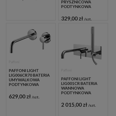
PRYSZNICOWA
PODTYNKOWA
JEDNOUCHWYTOWA
CHROM
329,00 zł
szt.
Paffoni
Paffoni
PAFFONI LIGHT
LIG006CR70 BATERIA
PAFFONI LIGHT
UMYWALKOWA
LIG001CR BATERIA
PODTYNKOWA
WANNOWA
JEDNOUCHWYTOWA
PODTYNKOWA
CHROM
629,00 zł
szt.
JEDNOUCHWYTOWA
CHROM
2 015,00 zł
szt.