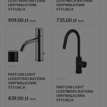
LIG071KNO BATERIA
LIG078KCR BATERIA
UMYWALKOWA
UMYWALKOWA
STOJĄCA
STOJĄCA
JEDNOUCHWYTOWA
JEDNOUCHWYTOWA
CZARNA
CHROM
909,00 zł
735,00 zł
szt.
szt.
Paffoni
PAFFONI LIGHT
LIGX071NO BATERIA
Paffoni
UMYWALKOWA
PAFFONI LIGHT
STOJĄCA
LIG078KNO BATERIA
JEDNOUCHWYTOWA
UMYWALKOWA
CZARNA
839,00 zł
szt.
STOJĄCA
JEDNOUCHWYTOWA