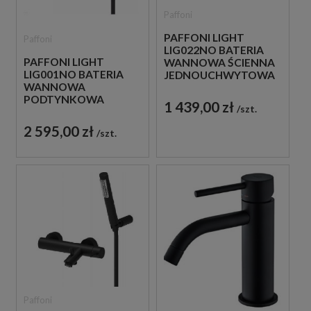
Paffoni
PAFFONI LIGHT
Paffoni
LIG022NO BATERIA
PAFFONI LIGHT
WANNOWA ŚCIENNA
LIG001NO BATERIA
JEDNOUCHWYTOWA
WANNOWA
CZARNA
PODTYNKOWA
1 439,00 zł
szt.
JEDNOUCHWYTOWA
CZARNA
2 595,00 zł
szt.
Paffoni