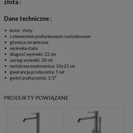
złota
:
Dane techniczne :
kolor: złoty
z elementem podtynkowym i natynkowym
głowica ceramiczna
wylewka stała
długość wylewki: 22 cm
zasięg wylewki: 20 cm
metalowa maskownica: 10x25 cm
gwarancja producenta: 5 lat
gwint podłączenia: 1/2"
PRODUKTY POWIĄZANE