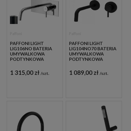
Paffoni
Paffoni
PAFFONI LIGHT
PAFFONI LIGHT
LIG106NO BATERIA
LIG104NO70 BATERIA
UMYWALKOWA
UMYWALKOWA
PODTYNKOWA
PODTYNKOWA
JEDNOUCHWYTOWA
JEDNOUCHWYTOWA
CZARNA
CZARNA
1 315,00 zł
1 089,00 zł
szt.
szt.