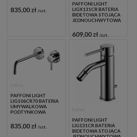
JEDNOUCHWYTOWA
PAFFONI LIGHT
CHROM
835,00 zł
LIGX131CR BATERIA
szt.
BIDETOWA STOJĄCA
JEDNOUCHWYTOWA
CHROM
609,00 zł
szt.
Paffoni
PAFFONI LIGHT
LIG106CR70 BATERIA
UMYWALKOWA
Paffoni
PODTYNKOWA
JEDNOUCHWYTOWA
PAFFONI LIGHT
CHROM
835,00 zł
LIG131CR BATERIA
szt.
BIDETOWA STOJĄCA
JEDNOUCHWYTOWA