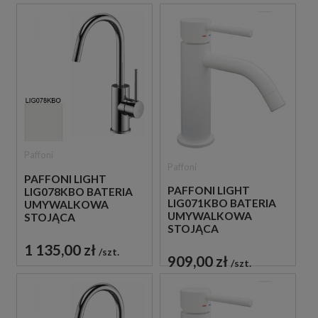
Paffoni
Paffoni
PAFFONI LIGHT
PAFFONI LIGHT
LIG078KBO BATERIA
LIG071KBO BATERIA
UMYWALKOWA
UMYWALKOWA
STOJĄCA
STOJĄCA
JEDNOUCHWYTOWA
JEDNOUCHWYTOWA
BIAŁA
1 135,00 zł
szt.
BIAŁA
909,00 zł
szt.