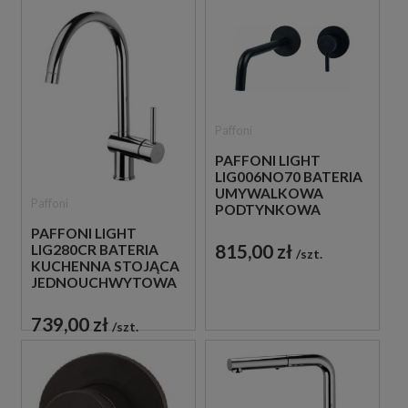
Paffoni
PAFFONI LIGHT
LIG006NO70 BATERIA
UMYWALKOWA
Paffoni
PODTYNKOWA
JEDNOUCHWYTOWA
PAFFONI LIGHT
CZARNA
815,00 zł
LIG280CR BATERIA
szt.
KUCHENNA STOJĄCA
JEDNOUCHWYTOWA
CHROM
739,00 zł
szt.