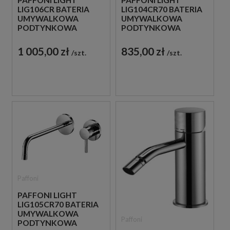
PAFFONI LIGHT
PAFFONI LIGHT
LIG106CR BATERIA
LIG104CR70 BATERIA
UMYWALKOWA
UMYWALKOWA
PODTYNKOWA
PODTYNKOWA
JEDNOUCHWYTOWA
JEDNOUCHWYTOWA
CHROM
CHROM
1 005,00 zł
835,00 zł
szt.
szt.
Paffoni
PAFFONI LIGHT
LIG105CR70 BATERIA
UMYWALKOWA
Paffoni
PODTYNKOWA