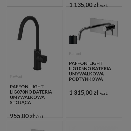
CZARNA
1 135,00 zł
szt.
Paffoni
PAFFONI LIGHT
LIG105NO BATERIA
UMYWALKOWA
Paffoni
PODTYNKOWA
JEDNOUCHWYTOWA
PAFFONI LIGHT
CZARNA
1 315,00 zł
LIG078NO BATERIA
szt.
UMYWALKOWA
STOJĄCA
JEDNOUCHWYTOWA
CZARNA
955,00 zł
szt.