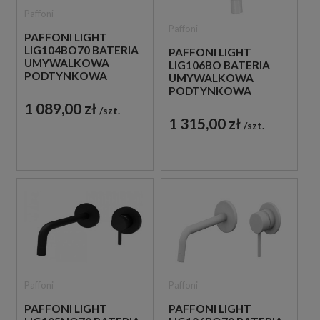
Paffoni
Paffoni
PAFFONI LIGHT
LIG104BO70 BATERIA
PAFFONI LIGHT
UMYWALKOWA
LIG106BO BATERIA
PODTYNKOWA
UMYWALKOWA
JEDNOUCHWYTOWA
PODTYNKOWA
BIAŁA
JEDNOUCHWYTOWA
1 089,00 zł
szt.
BIAŁA
1 315,00 zł
szt.
Paffoni
Paffoni
PAFFONI LIGHT
PAFFONI LIGHT