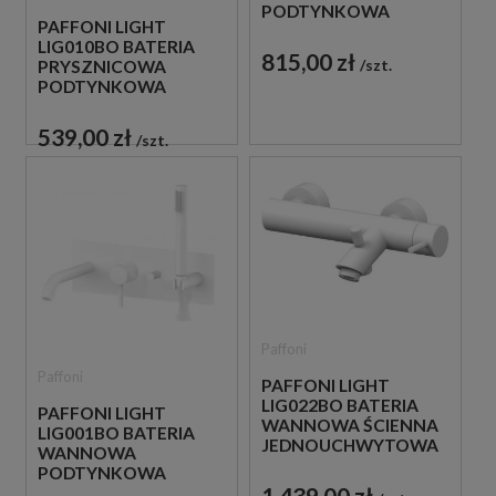
PODTYNKOWA
PAFFONI LIGHT
JEDNOUCHWYTOWA
LIG010BO BATERIA
BIAŁA
815,00 zł
szt.
PRYSZNICOWA
PODTYNKOWA
JEDNOUCHWYTOWA
BIAŁA
539,00 zł
szt.
Paffoni
Paffoni
PAFFONI LIGHT
LIG022BO BATERIA
PAFFONI LIGHT
WANNOWA ŚCIENNA
LIG001BO BATERIA
JEDNOUCHWYTOWA
WANNOWA
BIAŁA
PODTYNKOWA
1 439,00 zł
JEDNOUCHWYTOWA