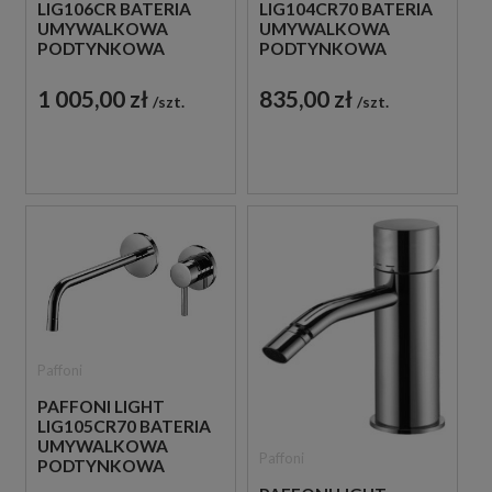
LIG106CR BATERIA
LIG104CR70 BATERIA
UMYWALKOWA
UMYWALKOWA
PODTYNKOWA
PODTYNKOWA
JEDNOUCHWYTOWA
JEDNOUCHWYTOWA
CHROM
CHROM
1 005,00 zł
835,00 zł
szt.
szt.
Paffoni
PAFFONI LIGHT
LIG105CR70 BATERIA
UMYWALKOWA
Paffoni
PODTYNKOWA
JEDNOUCHWYTOWA