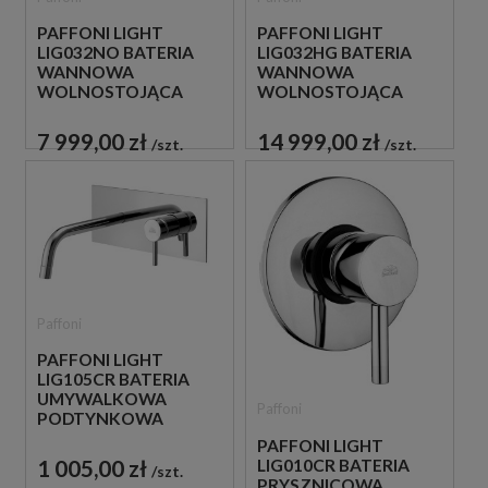
PAFFONI LIGHT
PAFFONI LIGHT
LIG032NO BATERIA
LIG032HG BATERIA
WANNOWA
WANNOWA
WOLNOSTOJĄCA
WOLNOSTOJĄCA
CZARNA
ZŁOTA
7 999,00 zł
14 999,00 zł
szt.
szt.
Paffoni
PAFFONI LIGHT
LIG105CR BATERIA
UMYWALKOWA
Paffoni
PODTYNKOWA
JEDNOUCHWYTOWA
PAFFONI LIGHT
CHROM
1 005,00 zł
LIG010CR BATERIA
szt.
PRYSZNICOWA