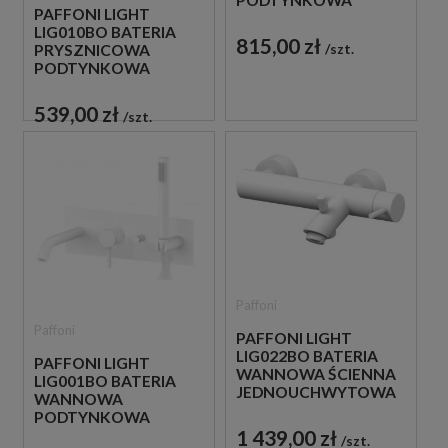
PODTYNKOWA
PAFFONI LIGHT
JEDNOUCHWYTOWA
LIG010BO BATERIA
BIAŁA
815,00 zł
szt.
PRYSZNICOWA
PODTYNKOWA
JEDNOUCHWYTOWA
BIAŁA
539,00 zł
szt.
Paffoni
Paffoni
PAFFONI LIGHT
LIG022BO BATERIA
PAFFONI LIGHT
WANNOWA ŚCIENNA
LIG001BO BATERIA
JEDNOUCHWYTOWA
WANNOWA
BIAŁA
PODTYNKOWA
1 439,00 zł
JEDNOUCHWYTOWA
szt.