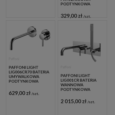
PODTYNKOWA
JEDNOUCHWYTOWA
CHROM
329,00 zł
szt.
Paffoni
Paffoni
PAFFONI LIGHT
LIG006CR70 BATERIA
PAFFONI LIGHT
UMYWALKOWA
LIG001CR BATERIA
PODTYNKOWA
WANNOWA
JEDNOUCHWYTOWA
PODTYNKOWA
CHROM
629,00 zł
szt.
JEDNOUCHWYTOWA
CHROM
2 015,00 zł
szt.