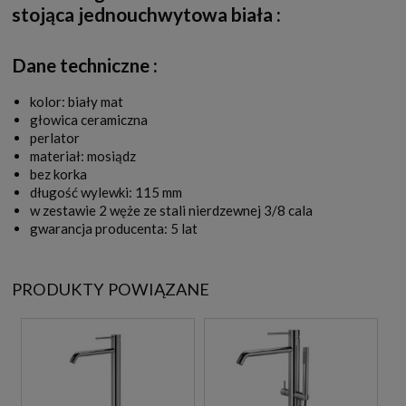
stojąca jednouchwytowa biała
:
Dane techniczne :
kolor: biały mat
głowica ceramiczna
perlator
materiał: mosiądz
bez korka
długość wylewki: 115 mm
w zestawie 2 węże ze stali nierdzewnej 3/8 cala
gwarancja producenta: 5 lat
PRODUKTY POWIĄZANE