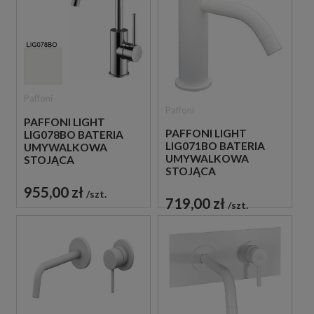
Paffoni
Paffoni
PAFFONI LIGHT
PAFFONI LIGHT
LIG078BO BATERIA
LIG071BO BATERIA
UMYWALKOWA
UMYWALKOWA
STOJĄCA
STOJĄCA
JEDNOUCHWYTOWA
JEDNOUCHWYTOWA
BIAŁA
955,00 zł
szt.
BIAŁA
719,00 zł
szt.