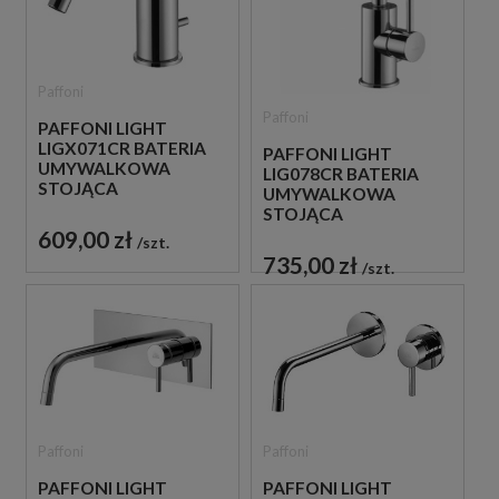
Paffoni
Paffoni
PAFFONI LIGHT
LIGX071CR BATERIA
PAFFONI LIGHT
UMYWALKOWA
LIG078CR BATERIA
STOJĄCA
UMYWALKOWA
JEDNOUCHWYTOWA
STOJĄCA
CHROM
JEDNOUCHWYTOWA
609,00 zł
szt.
CHROM
735,00 zł
szt.
Paffoni
Paffoni
PAFFONI LIGHT
PAFFONI LIGHT