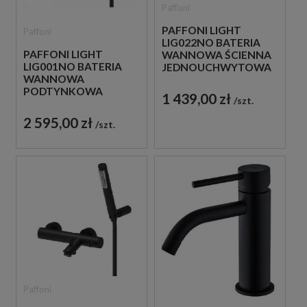
Paffoni
PAFFONI LIGHT
Paffoni
LIG022NO BATERIA
PAFFONI LIGHT
WANNOWA ŚCIENNA
LIG001NO BATERIA
JEDNOUCHWYTOWA
WANNOWA
CZARNA
PODTYNKOWA
1 439,00 zł
szt.
JEDNOUCHWYTOWA
CZARNA
2 595,00 zł
szt.
Paffoni