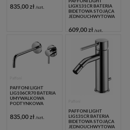
PAFFONI LIGHT
CHROM
835,00 zł
LIGX131CR BATERIA
szt.
BIDETOWA STOJĄCA
JEDNOUCHWYTOWA
CHROM
609,00 zł
szt.
Paffoni
PAFFONI LIGHT
LIG106CR70 BATERIA
UMYWALKOWA
Paffoni
PODTYNKOWA
JEDNOUCHWYTOWA
PAFFONI LIGHT
CHROM
835,00 zł
LIG131CR BATERIA
szt.
BIDETOWA STOJĄCA
JEDNOUCHWYTOWA