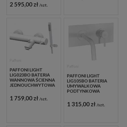
BIAŁA
2 595,00 zł
szt.
Paffoni
Paffoni
PAFFONI LIGHT
LIG023BO BATERIA
PAFFONI LIGHT
WANNOWA ŚCIENNA
LIG105BO BATERIA
JEDNOUCHWYTOWA
UMYWALKOWA
BIAŁA
PODTYNKOWA
JEDNOUCHWYTOWA
1 759,00 zł
szt.
BIAŁA
1 315,00 zł
szt.