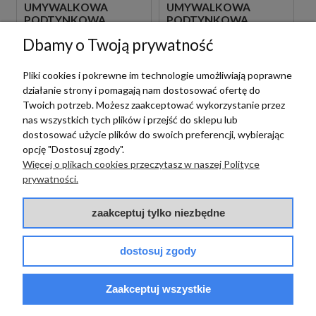
UMYWALKOWA
UMYWALKOWA
PODTYNKOWA
PODTYNKOWA
JEDNOUCHWYTOWA
JEDNOUCHWYTOWA
Dbamy o Twoją prywatność
CZARNA
BIAŁA
1 089,00 zł
1 089,00 zł
szt.
szt.
Pliki cookies i pokrewne im technologie umożliwiają poprawne
działanie strony i pomagają nam dostosować ofertę do
Twoich potrzeb. Możesz zaakceptować wykorzystanie przez
nas wszystkich tych plików i przejść do sklepu lub
dostosować użycie plików do swoich preferencji, wybierając
opcję "Dostosuj zgody".
Więcej o plikach cookies przeczytasz w naszej Polityce
prywatności.
zaakceptuj tylko niezbędne
Paffoni
PAFFONI LIGHT
dostosuj zgody
LIG105BO70 BATERIA
UMYWALKOWA
Paffoni
PODTYNKOWA
Zaakceptuj wszystkie
JEDNOUCHWYTOWA
PAFFONI LIGHT
BIAŁA