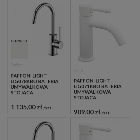
Paffoni
Paffoni
PAFFONI LIGHT
PAFFONI LIGHT
LIG078KBO BATERIA
LIG071KBO BATERIA
UMYWALKOWA
UMYWALKOWA
STOJĄCA
STOJĄCA
JEDNOUCHWYTOWA
JEDNOUCHWYTOWA
BIAŁA
1 135,00 zł
szt.
BIAŁA
909,00 zł
szt.