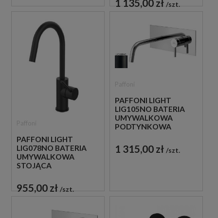
1 135,00 zł
szt.
Paffoni
PAFFONI LIGHT
LIG105NO BATERIA
UMYWALKOWA
Paffoni
PODTYNKOWA
JEDNOUCHWYTOWA
PAFFONI LIGHT
CZARNA
1 315,00 zł
LIG078NO BATERIA
szt.
UMYWALKOWA
STOJĄCA
JEDNOUCHWYTOWA
CZARNA
955,00 zł
szt.