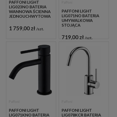
PAFFONI LIGHT
Paffoni
LIG023NO BATERIA
PAFFONI LIGHT
WANNOWA ŚCIENNA
LIG071NO BATERIA
JEDNOUCHWYTOWA
UMYWALKOWA
CZARNA
STOJĄCA
1 759,00 zł
szt.
JEDNOUCHWYTOWA
CZARNA
719,00 zł
szt.
Paffoni
Paffoni
PAFFONI LIGHT
PAFFONI LIGHT
LIG071KNO BATERIA
LIG078KCR BATERIA