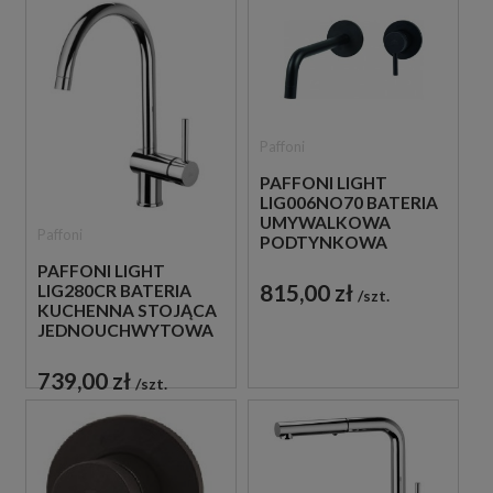
Paffoni
PAFFONI LIGHT
LIG006NO70 BATERIA
UMYWALKOWA
Paffoni
PODTYNKOWA
JEDNOUCHWYTOWA
PAFFONI LIGHT
CZARNA
815,00 zł
LIG280CR BATERIA
szt.
KUCHENNA STOJĄCA
JEDNOUCHWYTOWA
CHROM
739,00 zł
szt.