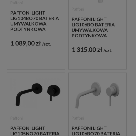
Paffoni
Paffoni
PAFFONI LIGHT
LIG104BO70 BATERIA
PAFFONI LIGHT
UMYWALKOWA
LIG106BO BATERIA
PODTYNKOWA
UMYWALKOWA
JEDNOUCHWYTOWA
PODTYNKOWA
BIAŁA
JEDNOUCHWYTOWA
1 089,00 zł
szt.
BIAŁA
1 315,00 zł
szt.
Paffoni
Paffoni
PAFFONI LIGHT
PAFFONI LIGHT
LIG105NO70 BATERIA
LIG106BO70 BATERIA