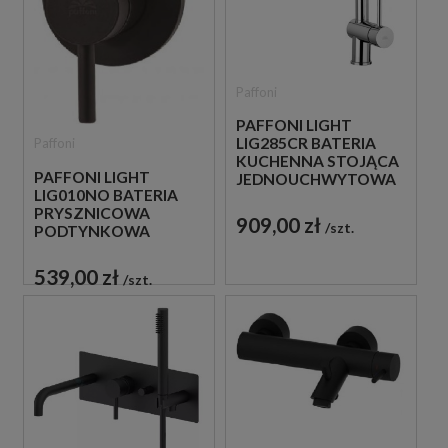
Paffoni
PAFFONI LIGHT
LIG285CR BATERIA
Paffoni
KUCHENNA STOJĄCA
PAFFONI LIGHT
JEDNOUCHWYTOWA
LIG010NO BATERIA
CHROM
PRYSZNICOWA
909,00 zł
szt.
PODTYNKOWA
JEDNOUCHWYTOWA
CZARNA
539,00 zł
szt.