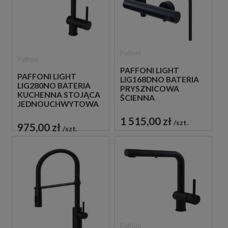
Paffoni
Paffoni
PAFFONI LIGHT
PAFFONI LIGHT
LIG168DNO BATERIA
LIG280NO BATERIA
PRYSZNICOWA
KUCHENNA STOJĄCA
ŚCIENNA
JEDNOUCHWYTOWA
JEDNOUCHWYTOWA
CZARNA
CZARNA
1 515,00 zł
szt.
975,00 zł
szt.
Paffoni