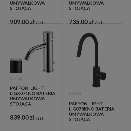
UMYWALKOWA
UMYWALKOWA
STOJĄCA
STOJĄCA
JEDNOUCHWYTOWA
JEDNOUCHWYTOWA
CZARNA
CHROM
909,00 zł
735,00 zł
szt.
szt.
Paffoni
PAFFONI LIGHT
LIGX071NO BATERIA
Paffoni
UMYWALKOWA
PAFFONI LIGHT
STOJĄCA
LIG078KNO BATERIA
JEDNOUCHWYTOWA
UMYWALKOWA
CZARNA
839,00 zł
szt.
STOJĄCA
JEDNOUCHWYTOWA
CZARNA