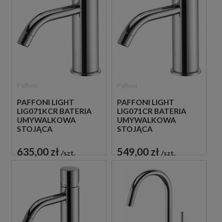
Paffoni
Paffoni
PAFFONI LIGHT
PAFFONI LIGHT
LIG071KCR BATERIA
LIG071CR BATERIA
UMYWALKOWA
UMYWALKOWA
STOJĄCA
STOJĄCA
JEDNOUCHWYTOWA
JEDNOUCHWYTOWA
CHROM
CHROM
635,00 zł
549,00 zł
szt.
szt.