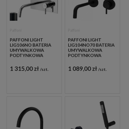
Paffoni
Paffoni
PAFFONI LIGHT
PAFFONI LIGHT
LIG106NO BATERIA
LIG104NO70 BATERIA
UMYWALKOWA
UMYWALKOWA
PODTYNKOWA
PODTYNKOWA
JEDNOUCHWYTOWA
JEDNOUCHWYTOWA
CZARNA
CZARNA
1 315,00 zł
1 089,00 zł
szt.
szt.