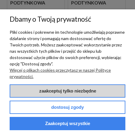
PODTYNKOWA
PODTYNKOWA
JEDNOUCHWYTOWA
JEDNOUCHWYTOWA
CZARNA
BIAŁA
1 089,00 zł
1 089,00 zł
szt.
szt.
Dbamy o Twoją prywatność
Pliki cookies i pokrewne im technologie umożliwiają poprawne
działanie strony i pomagają nam dostosować ofertę do
Twoich potrzeb. Możesz zaakceptować wykorzystanie przez
nas wszystkich tych plików i przejść do sklepu lub
dostosować użycie plików do swoich preferencji, wybierając
opcję "Dostosuj zgody".
Więcej o plikach cookies przeczytasz w naszej Polityce
prywatności.
zaakceptuj tylko niezbędne
Paffoni
PAFFONI LIGHT
Paffoni
LIG105BO70 BATERIA
dostosuj zgody
UMYWALKOWA
PAFFONI LIGHT
PODTYNKOWA
LIG131BO BATERIA
JEDNOUCHWYTOWA
Zaakceptuj wszystkie
BIDETOWA STOJĄCA
BIAŁA
1 089,00 zł
szt.
JEDNOUCHWYTOWA