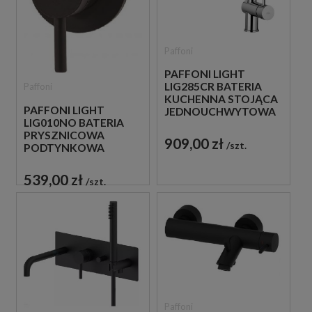
Paffoni
PAFFONI LIGHT
LIG285CR BATERIA
Paffoni
KUCHENNA STOJĄCA
PAFFONI LIGHT
JEDNOUCHWYTOWA
LIG010NO BATERIA
CHROM
PRYSZNICOWA
909,00 zł
szt.
PODTYNKOWA
JEDNOUCHWYTOWA
CZARNA
539,00 zł
szt.
Paffoni