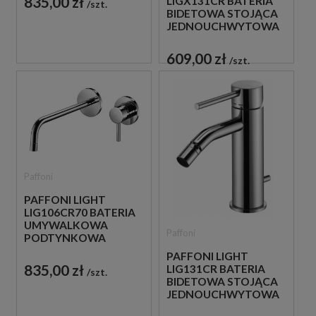
835,00 zł
LIGX131CR BATERIA
szt.
BIDETOWA STOJĄCA
JEDNOUCHWYTOWA
CHROM
609,00 zł
szt.
Paffoni
PAFFONI LIGHT
LIG106CR70 BATERIA
UMYWALKOWA
Paffoni
PODTYNKOWA
JEDNOUCHWYTOWA
PAFFONI LIGHT
CHROM
835,00 zł
LIG131CR BATERIA
szt.
BIDETOWA STOJĄCA
JEDNOUCHWYTOWA
CHROM