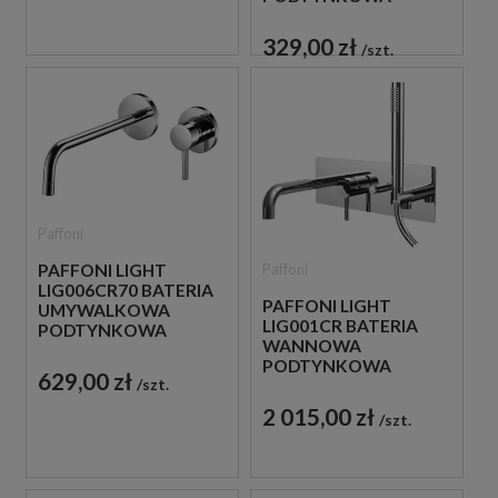
JEDNOUCHWYTOWA
CHROM
329,00 zł
szt.
Paffoni
Paffoni
PAFFONI LIGHT
LIG006CR70 BATERIA
PAFFONI LIGHT
UMYWALKOWA
LIG001CR BATERIA
PODTYNKOWA
WANNOWA
JEDNOUCHWYTOWA
PODTYNKOWA
CHROM
629,00 zł
szt.
JEDNOUCHWYTOWA
CHROM
2 015,00 zł
szt.