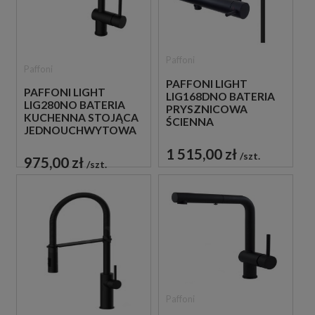
Paffoni
Paffoni
PAFFONI LIGHT
PAFFONI LIGHT
LIG168DNO BATERIA
LIG280NO BATERIA
PRYSZNICOWA
KUCHENNA STOJĄCA
ŚCIENNA
JEDNOUCHWYTOWA
JEDNOUCHWYTOWA
CZARNA
CZARNA
1 515,00 zł
szt.
975,00 zł
szt.
Paffoni