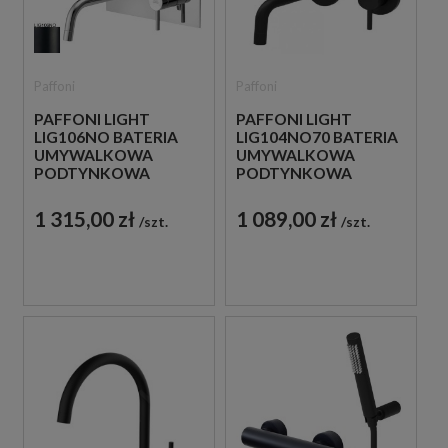
Paffoni
Paffoni
PAFFONI LIGHT
PAFFONI LIGHT
LIG106NO BATERIA
LIG104NO70 BATERIA
UMYWALKOWA
UMYWALKOWA
PODTYNKOWA
PODTYNKOWA
JEDNOUCHWYTOWA
JEDNOUCHWYTOWA
CZARNA
CZARNA
1 315,00 zł
1 089,00 zł
szt.
szt.