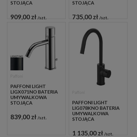
STOJĄCA
STOJĄCA
JEDNOUCHWYTOWA
JEDNOUCHWYTOWA
CZARNA
CHROM
909,00 zł
735,00 zł
szt.
szt.
Paffoni
PAFFONI LIGHT
LIGX071NO BATERIA
Paffoni
UMYWALKOWA
PAFFONI LIGHT
STOJĄCA
LIG078KNO BATERIA
JEDNOUCHWYTOWA
UMYWALKOWA
CZARNA
839,00 zł
szt.
STOJĄCA
JEDNOUCHWYTOWA
CZARNA
1 135,00 zł
szt.