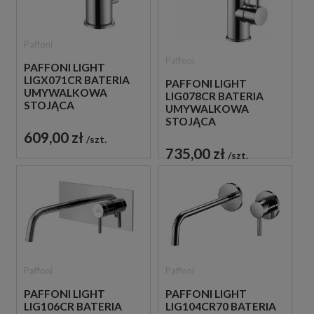
Paffoni
Paffoni
PAFFONI LIGHT
LIGX071CR BATERIA
PAFFONI LIGHT
UMYWALKOWA
LIG078CR BATERIA
STOJĄCA
UMYWALKOWA
JEDNOUCHWYTOWA
STOJĄCA
CHROM
JEDNOUCHWYTOWA
609,00 zł
szt.
CHROM
735,00 zł
szt.
Paffoni
Paffoni
PAFFONI LIGHT
PAFFONI LIGHT
LIG106CR BATERIA
LIG104CR70 BATERIA