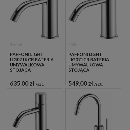
Paffoni
Paffoni
PAFFONI LIGHT
PAFFONI LIGHT
LIG071KCR BATERIA
LIG071CR BATERIA
UMYWALKOWA
UMYWALKOWA
STOJĄCA
STOJĄCA
JEDNOUCHWYTOWA
JEDNOUCHWYTOWA
CHROM
CHROM
635,00 zł
549,00 zł
szt.
szt.