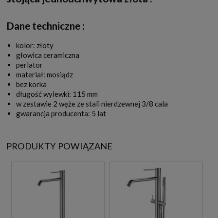
Dane techniczne :
kolor: złoty
głowica ceramiczna
perlator
materiał: mosiądz
bez korka
długość wylewki: 115 mm
w zestawie 2 węże ze stali nierdzewnej 3/8 cala
gwarancja producenta: 5 lat
PRODUKTY POWIĄZANE