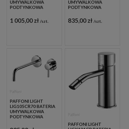
UMYWALKOWA
UMYWALKOWA
PODTYNKOWA
PODTYNKOWA
JEDNOUCHWYTOWA
JEDNOUCHWYTOWA
CHROM
CHROM
1 005,00 zł
835,00 zł
szt.
szt.
Paffoni
PAFFONI LIGHT
LIG105CR70 BATERIA
UMYWALKOWA
Paffoni
PODTYNKOWA
JEDNOUCHWYTOWA
PAFFONI LIGHT
CHROM