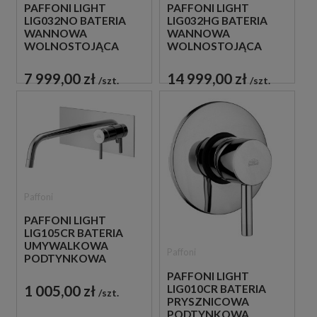
PAFFONI LIGHT
PAFFONI LIGHT
LIG032NO BATERIA
LIG032HG BATERIA
WANNOWA
WANNOWA
WOLNOSTOJĄCA
WOLNOSTOJĄCA
CZARNA
ZŁOTA
7 999,00 zł
14 999,00 zł
szt.
szt.
Paffoni
PAFFONI LIGHT
LIG105CR BATERIA
UMYWALKOWA
Paffoni
PODTYNKOWA
JEDNOUCHWYTOWA
PAFFONI LIGHT
CHROM
1 005,00 zł
LIG010CR BATERIA
szt.
PRYSZNICOWA
PODTYNKOWA