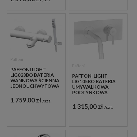
Paffoni
Paffoni
PAFFONI LIGHT
LIG023BO BATERIA
PAFFONI LIGHT
WANNOWA ŚCIENNA
LIG105BO BATERIA
JEDNOUCHWYTOWA
UMYWALKOWA
BIAŁA
PODTYNKOWA
JEDNOUCHWYTOWA
1 759,00 zł
szt.
BIAŁA
1 315,00 zł
szt.