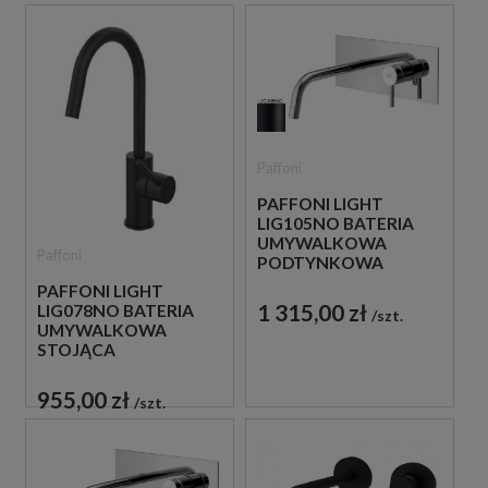
Paffoni
PAFFONI LIGHT
LIG105NO BATERIA
UMYWALKOWA
Paffoni
PODTYNKOWA
JEDNOUCHWYTOWA
PAFFONI LIGHT
CZARNA
1 315,00 zł
LIG078NO BATERIA
szt.
UMYWALKOWA
STOJĄCA
JEDNOUCHWYTOWA
CZARNA
955,00 zł
szt.