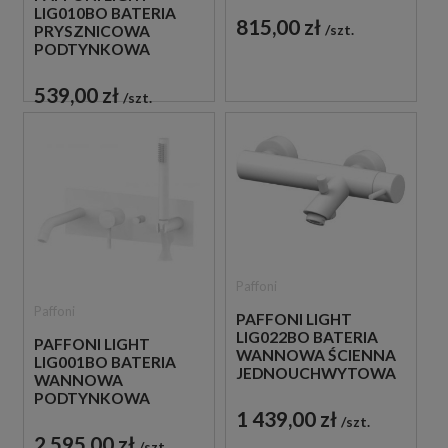
LIG010BO BATERIA
BIAŁA
815,00 zł
szt.
PRYSZNICOWA
PODTYNKOWA
JEDNOUCHWYTOWA
BIAŁA
539,00 zł
szt.
Paffoni
Paffoni
PAFFONI LIGHT
LIG022BO BATERIA
PAFFONI LIGHT
WANNOWA ŚCIENNA
LIG001BO BATERIA
JEDNOUCHWYTOWA
WANNOWA
BIAŁA
PODTYNKOWA
1 439,00 zł
JEDNOUCHWYTOWA
szt.
BIAŁA
2 595,00 zł
szt.