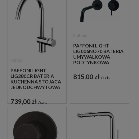
Paffoni
PAFFONI LIGHT
LIG006NO70 BATERIA
UMYWALKOWA
Paffoni
PODTYNKOWA
JEDNOUCHWYTOWA
PAFFONI LIGHT
CZARNA
815,00 zł
LIG280CR BATERIA
szt.
KUCHENNA STOJĄCA
JEDNOUCHWYTOWA
CHROM
739,00 zł
szt.