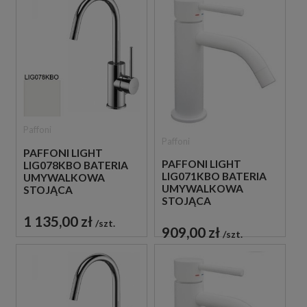
Paffoni
Paffoni
PAFFONI LIGHT
PAFFONI LIGHT
LIG078KBO BATERIA
LIG071KBO BATERIA
UMYWALKOWA
UMYWALKOWA
STOJĄCA
STOJĄCA
JEDNOUCHWYTOWA
JEDNOUCHWYTOWA
BIAŁA
1 135,00 zł
szt.
BIAŁA
909,00 zł
szt.