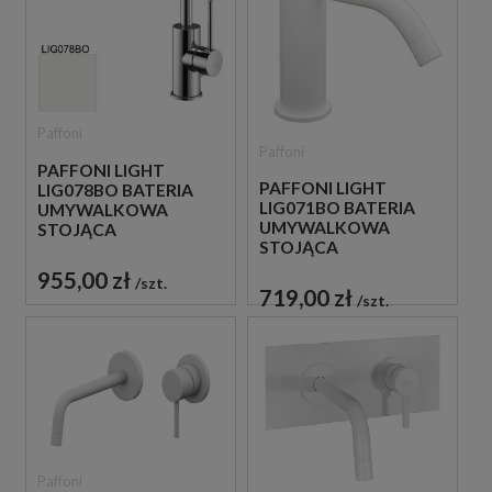
Paffoni
Paffoni
PAFFONI LIGHT
PAFFONI LIGHT
LIG078BO BATERIA
LIG071BO BATERIA
UMYWALKOWA
UMYWALKOWA
STOJĄCA
STOJĄCA
JEDNOUCHWYTOWA
JEDNOUCHWYTOWA
BIAŁA
955,00 zł
szt.
BIAŁA
719,00 zł
szt.
Paffoni