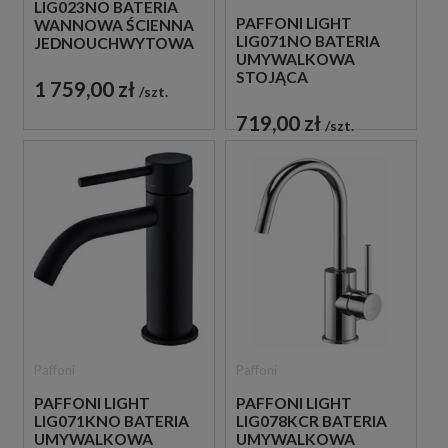
LIG023NO BATERIA
PAFFONI LIGHT
WANNOWA ŚCIENNA
LIG071NO BATERIA
JEDNOUCHWYTOWA
UMYWALKOWA
CZARNA
STOJĄCA
1 759,00 zł
szt.
JEDNOUCHWYTOWA
CZARNA
719,00 zł
szt.
Paffoni
Paffoni
PAFFONI LIGHT
PAFFONI LIGHT
LIG071KNO BATERIA
LIG078KCR BATERIA
UMYWALKOWA
UMYWALKOWA