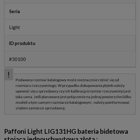
Seria
Light
ID produktu
#30100
Paffoni Light LIG131HG bateria bidetowa
stojąca jednouchwytowa złota
: