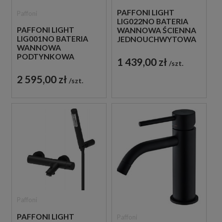
PAFFONI LIGHT
Paffoni
LIG022NO BATERIA
PAFFONI LIGHT
WANNOWA ŚCIENNA
LIG001NO BATERIA
JEDNOUCHWYTOWA
WANNOWA
CZARNA
PODTYNKOWA
1 439,00 zł
szt.
JEDNOUCHWYTOWA
CZARNA
2 595,00 zł
szt.
Paffoni
PAFFONI LIGHT
Paffoni