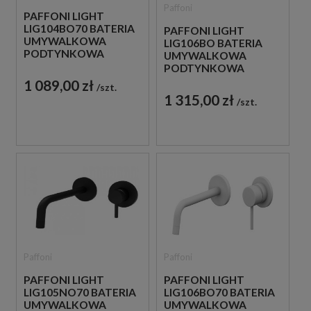
Paffoni
PAFFONI LIGHT
LIG104BO70 BATERIA
PAFFONI LIGHT
UMYWALKOWA
LIG106BO BATERIA
PODTYNKOWA
UMYWALKOWA
JEDNOUCHWYTOWA
PODTYNKOWA
BIAŁA
JEDNOUCHWYTOWA
1 089,00 zł
szt.
BIAŁA
1 315,00 zł
szt.
Paffoni
Paffoni
PAFFONI LIGHT
PAFFONI LIGHT
LIG105NO70 BATERIA
LIG106BO70 BATERIA
UMYWALKOWA
UMYWALKOWA