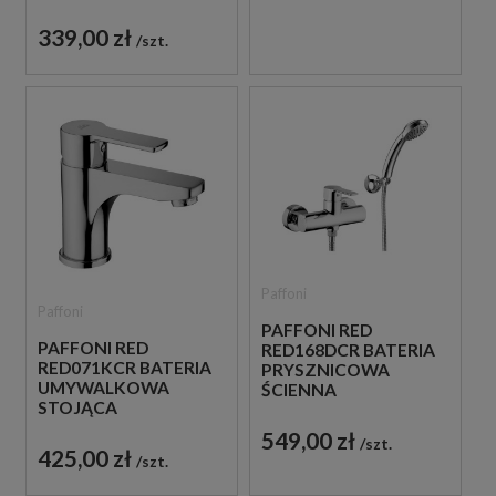
JEDNOUCHWYTOWA
CHROM
339,00 zł
szt.
Paffoni
Paffoni
PAFFONI RED
PAFFONI RED
RED168DCR BATERIA
RED071KCR BATERIA
PRYSZNICOWA
UMYWALKOWA
ŚCIENNA
STOJĄCA
JEDNOUCHWYTOWA
JEDNOUCHWYTOWA
CHROM
549,00 zł
szt.
CHROM
425,00 zł
szt.