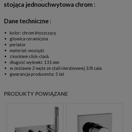
stojąca jednouchwytowa chrom
:
Dane techniczne :
kolor: chrom błyszczący
głowica ceramiczna
perlator
materiał: mosiądz
z korkiem click-clack
długość wylewki: 131 mm
w zestawie 2 węże ze stali nierdzewnej 3/8 cala
gwarancja producenta: 5 lat
PRODUKTY POWIĄZANE