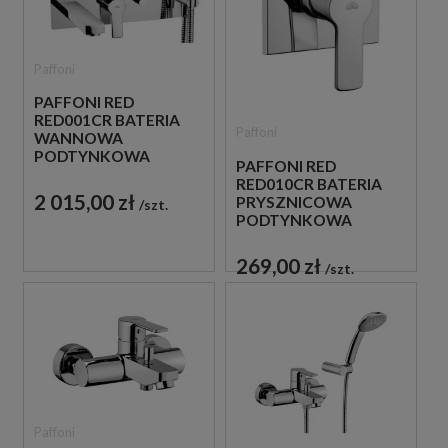
Paffoni
PAFFONI RED
RED001CR BATERIA
Paffoni
WANNOWA
PODTYNKOWA
PAFFONI RED
JEDNOUCHWYTOWA
RED010CR BATERIA
CHROM
2 015,00 zł
PRYSZNICOWA
szt.
PODTYNKOWA
JEDNOUCHWYTOWA
CHROM
269,00 zł
szt.
Paffoni