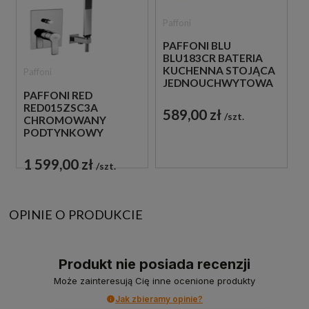
Paffoni
PAFFONI BLU
BLU183CR BATERIA
KUCHENNA STOJĄCA
Paffoni
JEDNOUCHWYTOWA
PAFFONI RED
CHROM
RED015ZSC3A
589,00 zł
szt.
CHROMOWANY
PODTYNKOWY
ZESTAW
PRYSZNICOWY
1 599,00 zł
szt.
OPINIE O PRODUKCIE
Produkt nie posiada recenzji
Może zainteresują Cię inne ocenione produkty
Jak zbieramy opinie?