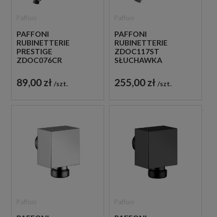
Paffoni
Paffoni
PAFFONI
PAFFONI
RUBINETTERIE
RUBINETTERIE
PRESTIGE
ZDOC117ST
ZDOC076CR
SŁUCHAWKA
SŁUCHAWKA
PRYSZNICOWA STAL
PRYSZNICOWA
SZCZOTKOWANA
89,00 zł
255,00 zł
szt.
szt.
CHROM
Paffoni
Paffoni