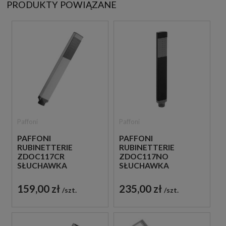
PRODUKTY POWIĄZANE
Paffoni
Paffoni
PAFFONI
PAFFONI
RUBINETTERIE
RUBINETTERIE
ZDOC117CR
ZDOC117NO
SŁUCHAWKA
SŁUCHAWKA
PRYSZNICOWA
PRYSZNICOWA
CHROM
CZARNA
159,00 zł
235,00 zł
szt.
szt.