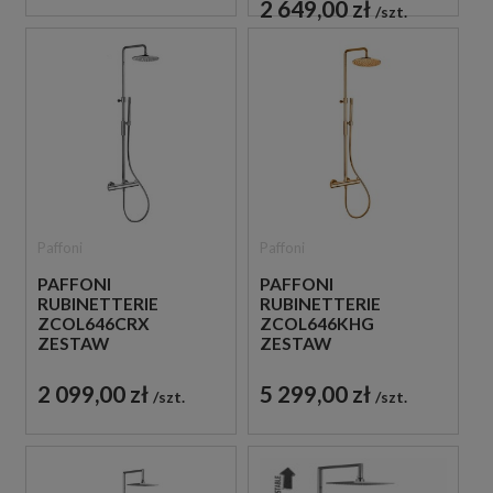
2 649,00 zł
szt.
ŚCIENNY CHROM
Paffoni
Paffoni
PAFFONI
PAFFONI
RUBINETTERIE
RUBINETTERIE
ZCOL646CRX
ZCOL646KHG
ZESTAW
ZESTAW
PRYSZNICOWY
PRYSZNICOWY
TERMOSTATYCZNY
TERMOSTATYCZNY
2 099,00 zł
5 299,00 zł
szt.
szt.
ŚCIENNY CHROM
ŚCIENNY ZŁOTY