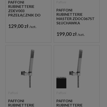
PAFFONI
Paffoni
RUBINETTERIE
PAFFONI
ZDEV003
RUBINETTERIE
PRZEŁĄCZNIK DO
MASTER ZDOC067ST
BATERII
SŁUCHAWKA
WANNOWYCH
129,00 zł
szt.
PRYSZNICOWA STAL
ŚCIENNYCH
SZCZOTKOWANA
199,00 zł
szt.
Paffoni
Paffoni
PAFFONI
PAFFONI
RUBINETTERIE
RUBINETTERIE