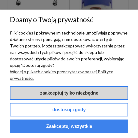
Dbamy o Twoją prywatność
Paffoni
Paffoni
PAFFONI
Pliki cookies i pokrewne im technologie umożliwiają poprawne
RUBINETTERIE
PAFFONI
działanie strony i pomagają nam dostosować ofertę do
ZFLO003CR WĄŻ
RUBINETTERIE
PRYSZNICOWY 100
Twoich potrzeb. Możesz zaakceptować wykorzystanie przez
ZA91104 GŁOWICA
CM CHROM
CERAMICZNA NISKA
nas wszystkich tych plików i przejść do sklepu lub
Ø 35 MM
37,00 zł
dostosować użycie plików do swoich preferencji, wybierając
szt.
122,00 zł
opcję "Dostosuj zgody".
szt.
Więcej o plikach cookies przeczytasz w naszej Polityce
prywatności.
zaakceptuj tylko niezbędne
dostosuj zgody
Zaakceptuj wszystkie