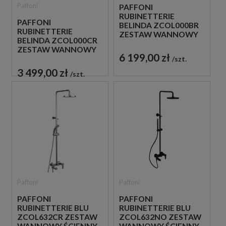
Paffoni
PAFFONI
RUBINETTERIE
PAFFONI
BELINDA ZCOL000BR
RUBINETTERIE
ZESTAW WANNOWY
BELINDA ZCOL000CR
ŚCIENNY BRĄZ
ZESTAW WANNOWY
ANTYCZNY
6 199,00 zł
ŚCIENNY CHROM
szt.
3 499,00 zł
szt.
Paffoni
Paffoni
PAFFONI
PAFFONI
RUBINETTERIE BLU
RUBINETTERIE BLU
ZCOL632CR ZESTAW
ZCOL632NO ZESTAW