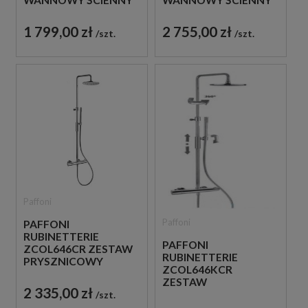
WANNOWY ŚCIENNY
WANNOWY ŚCIENNY
CHROM
CZARNY
1 799,00 zł
2 755,00 zł
szt.
szt.
Paffoni
Paffoni
PAFFONI
RUBINETTERIE
PAFFONI
ZCOL646CR ZESTAW
RUBINETTERIE
PRYSZNICOWY
ZCOL646KCR
TERMOSTATYCZNY
ZESTAW
ŚCIENNY CHROM
2 335,00 zł
PRYSZNICOWY
szt.
TERMOSTATYCZNY