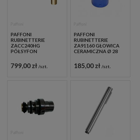
Paffoni
Paffoni
PAFFONI
PAFFONI
RUBINETTERIE
RUBINETTERIE
ZACC240HG
ZA91160 GŁOWICA
PÓŁSYFON
CERAMICZNA Ø 28
UMYWALKOWY
MM
METALOWY ZŁOTY
799,00 zł
185,00 zł
szt.
szt.
Paffoni