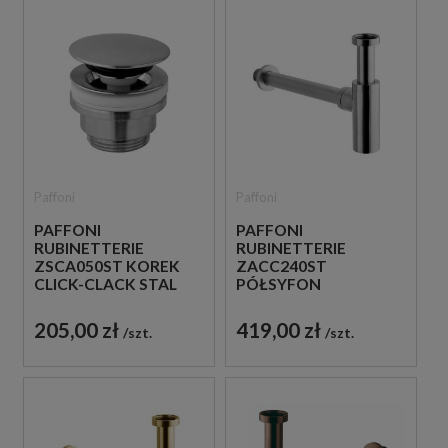
Paffoni
Paffoni
PAFFONI
PAFFONI
RUBINETTERIE
RUBINETTERIE
ZSCA050ST KOREK
ZACC240ST
CLICK-CLACK STAL
PÓŁSYFON
SZCZOTKOWANA
UMYWALKOWY
METALOWY STAL
205,00 zł
419,00 zł
szt.
szt.
SZCZOTKOWANA