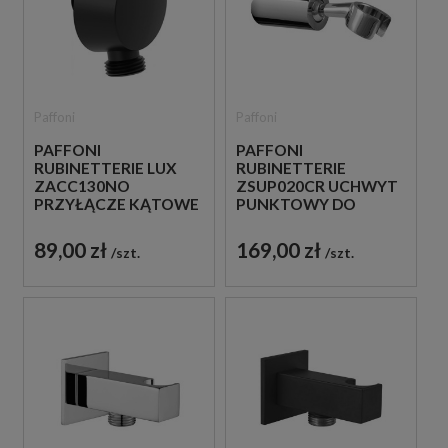
Paffoni
Paffoni
PAFFONI
PAFFONI
RUBINETTERIE LUX
RUBINETTERIE
ZACC130NO
ZSUP020CR UCHWYT
PRZYŁĄCZE KĄTOWE
PUNKTOWY DO
WODY CZARNE
SŁUCHAWKI CHROM
89,00 zł
169,00 zł
szt.
szt.