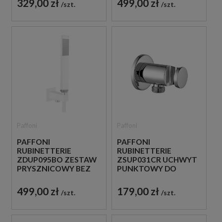
329,00 zł
499,00 zł
szt.
szt.
Paffoni
Paffoni
PAFFONI
PAFFONI
RUBINETTERIE
RUBINETTERIE
ZDUP095BO ZESTAW
ZSUP031CR UCHWYT
PRYSZNICOWY BEZ
PUNKTOWY DO
BATERII BIAŁY
SŁUCHAWKI CHROM
499,00 zł
179,00 zł
szt.
szt.