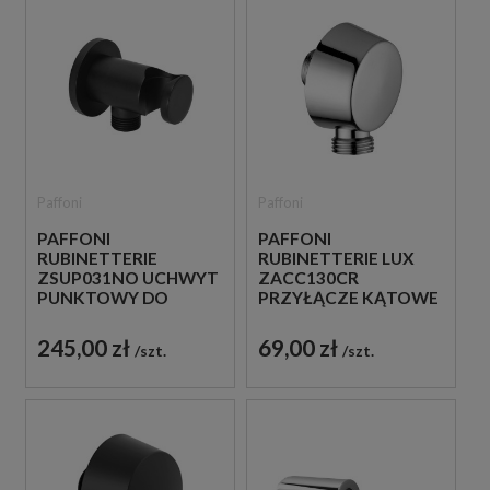
Paffoni
Paffoni
PAFFONI
PAFFONI
RUBINETTERIE
RUBINETTERIE LUX
ZSUP031NO UCHWYT
ZACC130CR
PUNKTOWY DO
PRZYŁĄCZE KĄTOWE
SŁUCHAWKI CZARNY
WODY CHROM
245,00 zł
69,00 zł
szt.
szt.