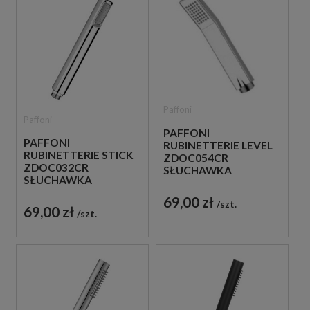
Paffoni
Paffoni
PAFFONI
PAFFONI
RUBINETTERIE LEVEL
RUBINETTERIE STICK
ZDOC054CR
ZDOC032CR
SŁUCHAWKA
SŁUCHAWKA
PRYSZNICOWA
PRYSZNICOWA
CHROM
69,00 zł
szt.
CHROM
69,00 zł
szt.