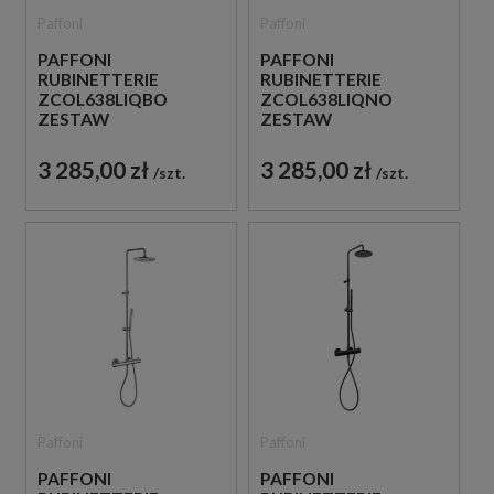
Paffoni
Paffoni
PAFFONI
PAFFONI
RUBINETTERIE
RUBINETTERIE
ZCOL638LIQBO
ZCOL638LIQNO
ZESTAW
ZESTAW
PRYSZNICOWY
PRYSZNICOWY
TERMOSTATYCZNY
TERMOSTATYCZNY
3 285,00 zł
3 285,00 zł
szt.
szt.
ŚCIENNY BIAŁY
ŚCIENNY CZARNY
Paffoni
Paffoni
PAFFONI
PAFFONI