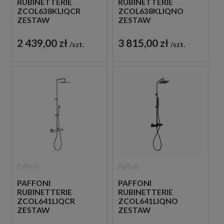
RUBINETTERIE
RUBINETTERIE
ZCOL638KLIQCR
ZCOL638KLIQNO
ZESTAW
ZESTAW
PRYSZNICOWY
PRYSZNICOWY
TERMOSTATYCZNY
TERMOSTATYCZNY
2 439,00 zł
3 815,00 zł
szt.
szt.
ŚCIENNY CHROM
ŚCIENNY CZARNY
Paffoni
Paffoni
PAFFONI
PAFFONI
RUBINETTERIE
RUBINETTERIE
ZCOL641LIQCR
ZCOL641LIQNO
ZESTAW
ZESTAW
PRYSZNICOWY
PRYSZNICOWY