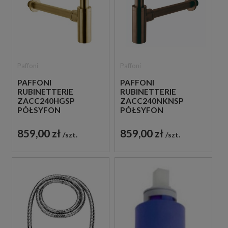
Paffoni
Paffoni
PAFFONI
PAFFONI
RUBINETTERIE
RUBINETTERIE
ZACC240HGSP
ZACC240NKNSP
PÓŁSYFON
PÓŁSYFON
UMYWALKOWY
UMYWALKOWY
METALOWY ZŁOTO
METALOWY NIKIEL
859,00 zł
859,00 zł
szt.
szt.
SZCZOTKOWANE
SZCZOTKOWANY