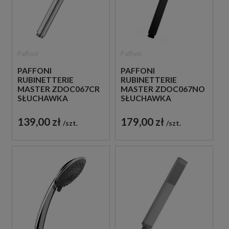
Paffoni
Paffoni
PAFFONI
PAFFONI
RUBINETTERIE
RUBINETTERIE
MASTER ZDOC067CR
MASTER ZDOC067NO
SŁUCHAWKA
SŁUCHAWKA
PRYSZNICOWA
PRYSZNICOWA
CHROM
CZARNA
139,00 zł
179,00 zł
szt.
szt.