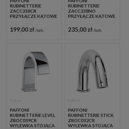
PAFFONI
PAFFONI
RUBINETTERIE
RUBINETTERIE
ZACC238CR
ZACC238NO
PRZYŁĄCZE KĄTOWE
PRZYŁĄCZE KĄTOWE
WODY CHROM
WODY CZARNE
199,00 zł
235,00 zł
szt.
szt.
Paffoni
Paffoni
PAFFONI
PAFFONI
RUBINETTERIE LEVEL
RUBINETTERIE STICK
ZBOC039CR
ZBOC032CR
WYLEWKA STOJĄCA
WYLEWKA STOJĄCA