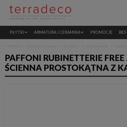
PŁYTKI
ARMATURA I CERAMIKA
PROMOCJE
BES
»
»
»
»
Jesteś w:
Armatura i ceramika
Prysznice
Deszczownice
Paffon
PAFFONI RUBINETTERIE FRE
ŚCIENNA PROSTOKĄTNA Z K