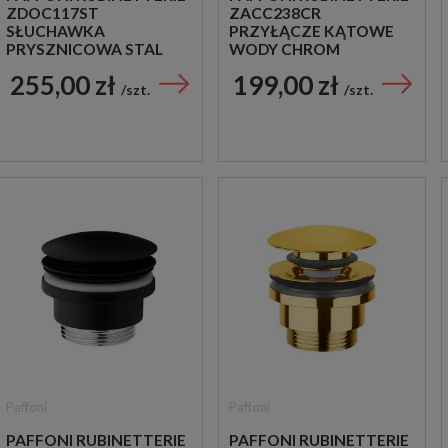
ZDOC117ST
ZACC238CR
SŁUCHAWKA
PRZYŁĄCZE KĄTOWE
PRYSZNICOWA STAL
WODY CHROM
SZCZOTKOWANA
255,00 zł
199,00 zł
szt.
szt.
Paffoni
Paffoni
PAFFONI RUBINETTERIE
PAFFONI RUBINETTERIE