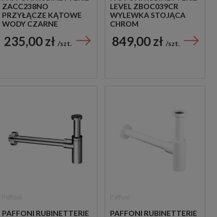
ZACC238NO
LEVEL ZBOC039CR
PRZYŁĄCZE KĄTOWE
WYLEWKA STOJĄCA
WODY CZARNE
CHROM
235,00 zł
849,00 zł
szt.
szt.
Paffoni
Paffoni
PAFFONI RUBINETTERIE
PAFFONI RUBINETTERIE