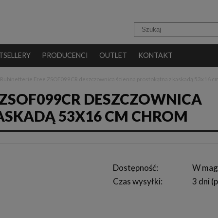
TSELLERY
PRODUCENCI
OUTLET
KONTAKT
i Rubinetterie Free ZSOF099CR deszczownica ścienna prostokątna z kaskadą 53x16 c
E ZSOF099CR DESZCZOWNICA
ASKADĄ 53X16 CM CHROM
Dostępność:
W mag
Czas wysyłki:
3 dni