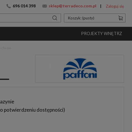
696 014 398
sklep@terradeco.com.pl
Zaloguj się
Koszyk:
(pusty)
PROJEKTY WNĘTRZ
m chrom
azynie