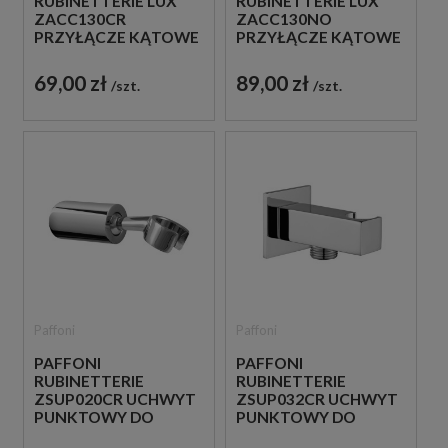
RUBINETTERIE LUX
RUBINETTERIE LUX
ZACC130CR
ZACC130NO
PRZYŁĄCZE KĄTOWE
PRZYŁĄCZE KĄTOWE
WODY CHROM
WODY CZARNE
69,00 zł
89,00 zł
szt.
szt.
Paffoni
Paffoni
PAFFONI
PAFFONI
RUBINETTERIE
RUBINETTERIE
ZSUP020CR UCHWYT
ZSUP032CR UCHWYT
PUNKTOWY DO
PUNKTOWY DO
SŁUCHAWKI CHROM
SŁUCHAWKI CHROM