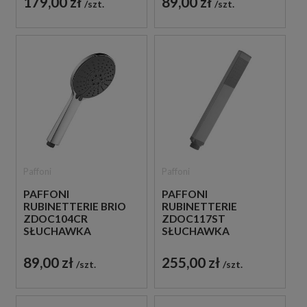
179,00 zł
89,00 zł
szt.
szt.
CHROM
Paffoni
Paffoni
PAFFONI
PAFFONI
RUBINETTERIE BRIO
RUBINETTERIE
ZDOC104CR
ZDOC117ST
SŁUCHAWKA
SŁUCHAWKA
PRYSZNICOWA
PRYSZNICOWA STAL
CHROM
SZCZOTKOWANA
89,00 zł
255,00 zł
szt.
szt.