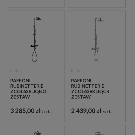
Paffoni
Paffoni
PAFFONI
PAFFONI
RUBINETTERIE
RUBINETTERIE
ZCOL638LIQNO
ZCOL638KLIQCR
ZESTAW
ZESTAW
PRYSZNICOWY
PRYSZNICOWY
TERMOSTATYCZNY
TERMOSTATYCZNY
3 285,00 zł
2 439,00 zł
szt.
szt.
ŚCIENNY CZARNY
ŚCIENNY CHROM