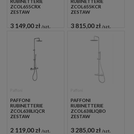
RUBINETTERIE
RUBINETTERIE
ZCOL655CRX
ZCOL655KCR
ZESTAW
ZESTAW
PRYSZNICOWY
PRYSZNICOWY
TERMOSTATYCZNY
TERMOSTATYCZNY
3 149,00 zł
3 815,00 zł
szt.
szt.
ŚCIENNY CHROM
ŚCIENNY CHROM
Paffoni
Paffoni
PAFFONI
PAFFONI
RUBINETTERIE
RUBINETTERIE
ZCOL638LIQCR
ZCOL638LIQBO
ZESTAW
ZESTAW
PRYSZNICOWY
PRYSZNICOWY
TERMOSTATYCZNY
TERMOSTATYCZNY
2 119,00 zł
3 285,00 zł
szt.
szt.
ŚCIENNY CHROM
ŚCIENNY BIAŁY