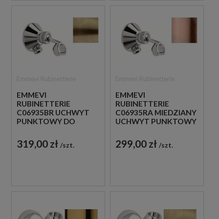
Emmevi Rubinetterie
Emmevi Rubinetterie
EMMEVI
EMMEVI
RUBINETTERIE
RUBINETTERIE
C06935BR UCHWYT
C06935RA MIEDZIANY
PUNKTOWY DO
UCHWYT PUNKTOWY
SŁUCHAWKI BRĄZ
DO SŁUCHAWKI
ANTYCZNY
319,00 zł
299,00 zł
szt.
szt.