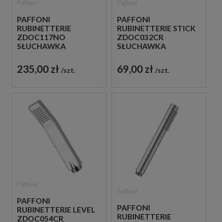
Paffoni
Paffoni
PAFFONI
PAFFONI
RUBINETTERIE
RUBINETTERIE STICK
ZDOC117NO
ZDOC032CR
SŁUCHAWKA
SŁUCHAWKA
PRYSZNICOWA
PRYSZNICOWA
CZARNA
CHROM
235,00 zł
69,00 zł
szt.
szt.
Paffoni
Paffoni
PAFFONI
PAFFONI
RUBINETTERIE LEVEL
RUBINETTERIE
ZDOC054CR