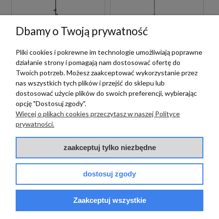
Dbamy o Twoją prywatność
Pliki cookies i pokrewne im technologie umożliwiają poprawne
działanie strony i pomagają nam dostosować ofertę do
Twoich potrzeb. Możesz zaakceptować wykorzystanie przez
Paffoni
Paffoni
nas wszystkich tych plików i przejść do sklepu lub
dostosować użycie plików do swoich preferencji, wybierając
PAFFONI
PAFFONI
opcję "Dostosuj zgody".
RUBINETTERIE
RUBINETTERIE
Więcej o plikach cookies przeczytasz w naszej Polityce
ZCOL638KLIQNO
ZCOL641LIQCR
ZESTAW
ZESTAW
prywatności.
PRYSZNICOWY
PRYSZNICOWY
TERMOSTATYCZNY
TERMOSTATYCZNY
3 815,00 zł
2 335,00 zł
zaakceptuj tylko niezbędne
szt.
szt.
ŚCIENNY CZARNY
ŚCIENNY CHROM
dostosuj zgody
Zaakceptuj wszystkie