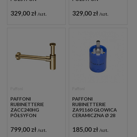
UMYWALKOWY
UMYWALKOWY
METALOWY BIAŁY
METALOWY CZARNY
329,00 zł
329,00 zł
szt.
szt.
Paffoni
Paffoni
PAFFONI
PAFFONI
RUBINETTERIE
RUBINETTERIE
ZACC240HG
ZA91160 GŁOWICA
PÓŁSYFON
CERAMICZNA Ø 28
UMYWALKOWY
MM
METALOWY ZŁOTY
799,00 zł
185,00 zł
szt.
szt.