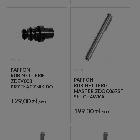
Paffoni
PAFFONI
Paffoni
RUBINETTERIE
PAFFONI
ZDEV003
RUBINETTERIE
PRZEŁĄCZNIK DO
MASTER ZDOC067ST
BATERII
SŁUCHAWKA
WANNOWYCH
129,00 zł
szt.
PRYSZNICOWA STAL
ŚCIENNYCH
SZCZOTKOWANA
199,00 zł
szt.