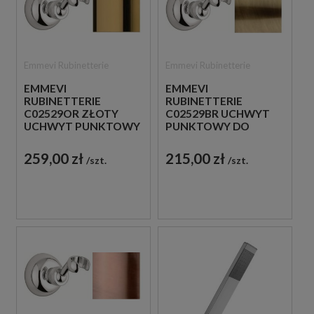
Emmevi Rubinetterie
Emmevi Rubinetterie
EMMEVI
EMMEVI
RUBINETTERIE
RUBINETTERIE
C02529OR ZŁOTY
C02529BR UCHWYT
UCHWYT PUNKTOWY
PUNKTOWY DO
DO SŁUCHAWKI
SŁUCHAWKI BRĄZ
ANTYCZNY
259,00 zł
215,00 zł
szt.
szt.