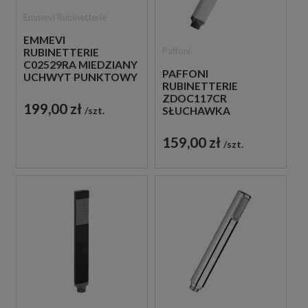
Emmevi Rubinetterie
EMMEVI
Paffoni
RUBINETTERIE
C02529RA MIEDZIANY
PAFFONI
UCHWYT PUNKTOWY
RUBINETTERIE
DO SŁUCHAWKI
ZDOC117CR
199,00 zł
szt.
SŁUCHAWKA
PRYSZNICOWA
CHROM
159,00 zł
szt.