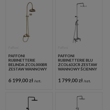
Paffoni
Paffoni
PAFFONI
PAFFONI
RUBINETTERIE
RUBINETTERIE BLU
BELINDA ZCOL000BR
ZCOL632CR ZESTAW
ZESTAW WANNOWY
WANNOWY ŚCIENNY
ŚCIENNY BRĄZ
CHROM
ANTYCZNY
6 199,00 zł
1 799,00 zł
szt.
szt.