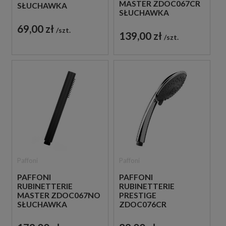
MASTER ZDOC067CR
SŁUCHAWKA
SŁUCHAWKA
PRYSZNICOWA
PRYSZNICOWA
CHROM
69,00 zł
szt.
CHROM
139,00 zł
szt.
Paffoni
Paffoni
PAFFONI
PAFFONI
RUBINETTERIE
RUBINETTERIE
MASTER ZDOC067NO
PRESTIGE
SŁUCHAWKA
ZDOC076CR
PRYSZNICOWA
SŁUCHAWKA
CZARNA
PRYSZNICOWA