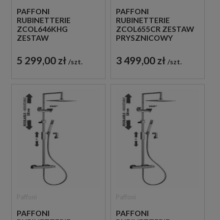
PAFFONI
PAFFONI
RUBINETTERIE
RUBINETTERIE
ZCOL646KHG
ZCOL655CR ZESTAW
ZESTAW
PRYSZNICOWY
PRYSZNICOWY
TERMOSTATYCZNY
TERMOSTATYCZNY
ŚCIENNY CHROM
5 299,00 zł
3 499,00 zł
szt.
szt.
ŚCIENNY ZŁOTY
Paffoni
Paffoni
PAFFONI
PAFFONI