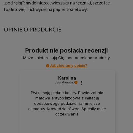
„pod ręką”: mydelniczce, wieszaku na ręczniki, szczotce
toaletowej i uchwycie na papier toaletowy.
OPINIE O PRODUKCIE
Produkt nie posiada recenzji
Może zainteresują Cię inne ocenione produkty
Jak zbieramy opinie?
Karolina
zweryfikowano
Płytki mają piękne kolory. Powierzchnia
matowa antypoślizgowa z imitacją
dodatkowego podziału na mniejsze
elementy. Krawędzie równe. Spełniły moje
oczekiwania