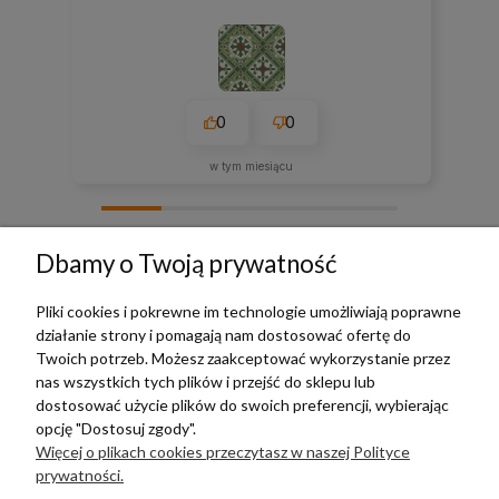
0
0
w tym miesiącu
zebranych i zweryfikowanych przez
Dbamy o Twoją prywatność
Pliki cookies i pokrewne im technologie umożliwiają poprawne
działanie strony i pomagają nam dostosować ofertę do
TERRADECO
Twoich potrzeb. Możesz zaakceptować wykorzystanie przez
nas wszystkich tych plików i przejść do sklepu lub
BAZA WIEDZY
dostosować użycie plików do swoich preferencji, wybierając
opcję "Dostosuj zgody".
Więcej o plikach cookies przeczytasz w naszej Polityce
PŁATNOŚCI I DOSTAWA
prywatności.