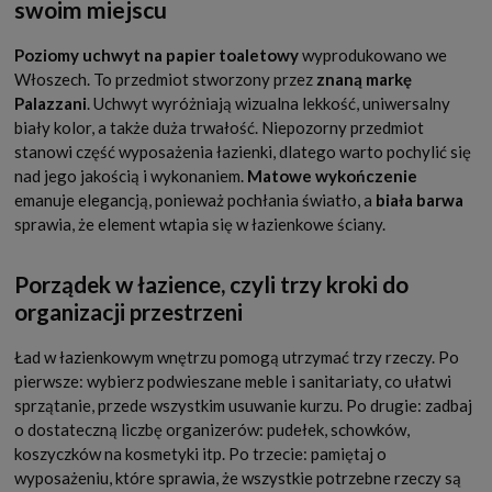
swoim miejscu
Poziomy uchwyt na papier toaletowy
wyprodukowano we
Włoszech. To przedmiot stworzony przez
znaną markę
Palazzani
. Uchwyt wyróżniają wizualna lekkość, uniwersalny
biały kolor, a także duża trwałość. Niepozorny przedmiot
stanowi część wyposażenia łazienki, dlatego warto pochylić się
nad jego jakością i wykonaniem.
Matowe wykończenie
emanuje elegancją, ponieważ pochłania światło, a
biała barwa
sprawia, że element wtapia się w łazienkowe ściany.
Porządek w łazience, czyli trzy kroki do
organizacji przestrzeni
Ład w łazienkowym wnętrzu pomogą utrzymać trzy rzeczy. Po
pierwsze: wybierz podwieszane meble i sanitariaty, co ułatwi
sprzątanie, przede wszystkim usuwanie kurzu. Po drugie: zadbaj
o dostateczną liczbę organizerów: pudełek, schowków,
koszyczków na kosmetyki itp. Po trzecie: pamiętaj o
wyposażeniu, które sprawia, że wszystkie potrzebne rzeczy są