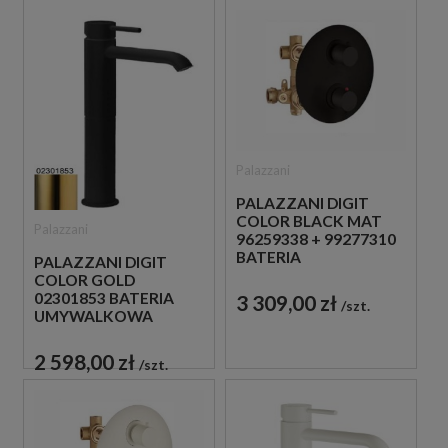
Palazzani
PALAZZANI DIGIT
COLOR BLACK MAT
Palazzani
96259338 + 99277310
BATERIA
PALAZZANI DIGIT
PODTYNKOWA Z
COLOR GOLD
TERMOSTATEM
02301853 BATERIA
3 309,00 zł
szt.
CZARNA
UMYWALKOWA
WYSOKA STOJĄCA
JEDNOUCHWYTOWA
2 598,00 zł
szt.
ZŁOTA