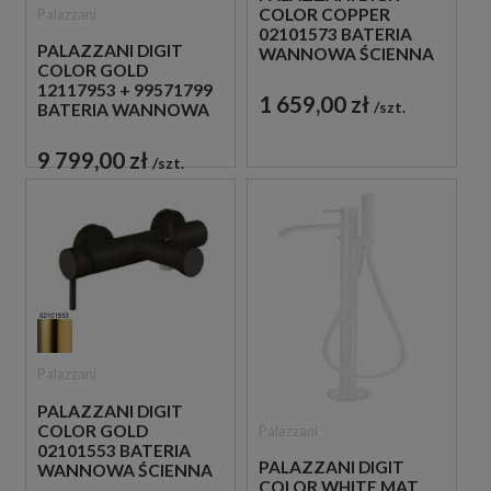
COLOR COPPER
Palazzani
02101573 BATERIA
PALAZZANI DIGIT
WANNOWA ŚCIENNA
COLOR GOLD
JEDNOUCHWYTOWA
12117953 + 99571799
MIEDZIANA
1 659,00 zł
szt.
BATERIA WANNOWA
WOLNOSTOJĄCA
ZŁOTA
9 799,00 zł
szt.
Palazzani
PALAZZANI DIGIT
COLOR GOLD
Palazzani
02101553 BATERIA
PALAZZANI DIGIT
WANNOWA ŚCIENNA
COLOR WHITE MAT
JEDNOUCHWYTOWA