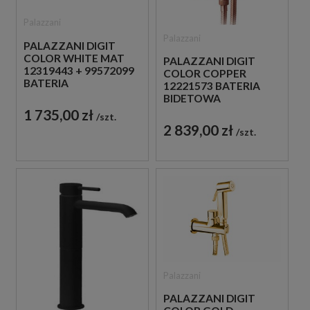
Palazzani
Palazzani
PALAZZANI DIGIT
COLOR WHITE MAT
PALAZZANI DIGIT
12319443 + 99572099
COLOR COPPER
BATERIA
12221573 BATERIA
UMYWALKOWA
BIDETOWA
PODTYNKOWA
PODTYNKOWA Z
1 735,00 zł
szt.
JEDNOUCHWYTOWA
ZESTAWEM
2 839,00 zł
szt.
BIAŁA
NATRYSKOWYM
MIEDZIANA
Palazzani
PALAZZANI DIGIT