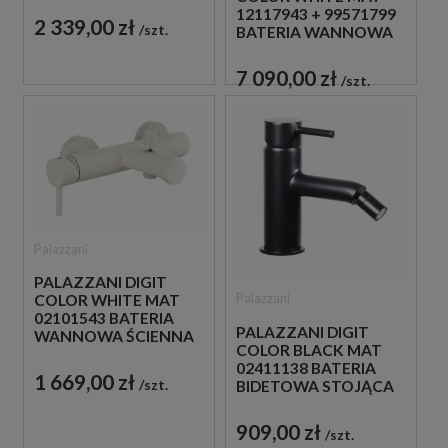
12117943 + 99571799
ZŁOTA
2 339,00 zł
szt.
BATERIA WANNOWA
WOLNOSTOJĄCA
BIAŁA
7 090,00 zł
szt.
Palazzani
PALAZZANI DIGIT
Palazzani
COLOR WHITE MAT
02101543 BATERIA
PALAZZANI DIGIT
WANNOWA ŚCIENNA
COLOR BLACK MAT
JEDNOUCHWYTOWA
02411138 BATERIA
BIAŁA
1 669,00 zł
szt.
BIDETOWA STOJĄCA
JEDNOUCHWYTOWA
CZARNA
909,00 zł
szt.