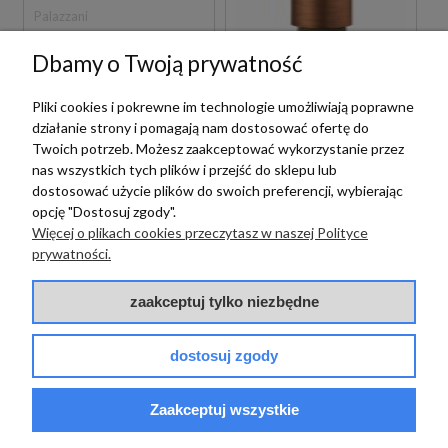
Palazzani
PALAZZANI COLOR
Dbamy o Twoją prywatność
Palazzani
COPPER 99110673
SŁUCHAWKA
PALAZZANI COLOR
PRYSZNICOWA
Pliki cookies i pokrewne im technologie umożliwiają poprawne
COPPER 99120573
MIEDZIANA
działanie strony i pomagają nam dostosować ofertę do
SŁUCHAWKA
665,00 zł
Twoich potrzeb. Możesz zaakceptować wykorzystanie przez
PRYSZNICOWA
szt.
MIEDZIANA
nas wszystkich tych plików i przejść do sklepu lub
dostosować użycie plików do swoich preferencji, wybierając
489,00 zł
szt.
opcję "Dostosuj zgody".
Więcej o plikach cookies przeczytasz w naszej Polityce
prywatności.
zaakceptuj tylko niezbędne
dostosuj zgody
Palazzani
PALAZZANI MIS
Palazzani
Zaakceptuj wszystkie
COLOR BLACK MAT
PALAZZANI MIS
ZESTAW