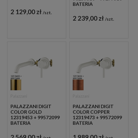
OTWOROWA
BATERIA
DWUUCHWYTOWA
PODTYNKOWA Z
2 129,00 zł
szt.
CHROM
TERMOSTATEM
2 239,00 zł
szt.
CHROM
Palazzani
Palazzani
PALAZZANI DIGIT
PALAZZANI DIGIT
COLOR GOLD
COLOR COPPER
12319453 + 99572099
12319473 + 99572099
BATERIA
BATERIA
UMYWALKOWA
UMYWALKOWA
PODTYNKOWA
PODTYNKOWA
2 569,00 zł
1 989,00 zł
szt.
szt.