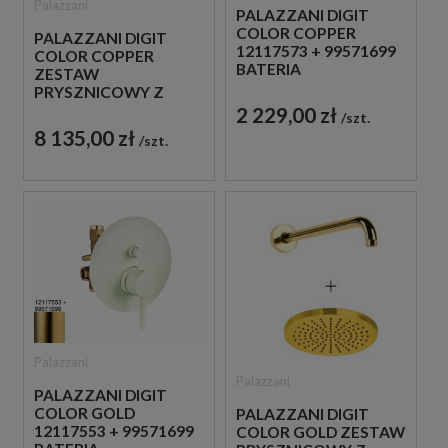
Palazzani
PALAZZANI DIGIT
COLOR COPPER
PALAZZANI DIGIT
12117573 + 99571699
COLOR COPPER
BATERIA
ZESTAW
PODTYNKOWA
PRYSZNICOWY Z
MIEDZIANA
TERMOSTATEM
2 229,00 zł
szt.
MIEDZIANY
8 135,00 zł
szt.
Palazzani
Palazzani
PALAZZANI DIGIT
COLOR GOLD
PALAZZANI DIGIT
12117553 + 99571699
COLOR GOLD ZESTAW