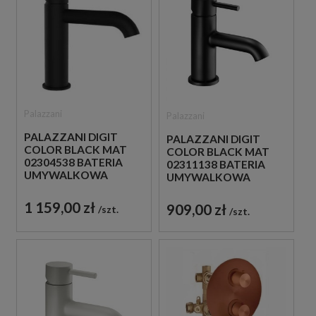
Palazzani
Palazzani
PALAZZANI DIGIT
PALAZZANI DIGIT
COLOR BLACK MAT
COLOR BLACK MAT
02304538 BATERIA
02311138 BATERIA
UMYWALKOWA
UMYWALKOWA
STOJĄCA
STOJĄCA
JEDNOUCHWYTOWA
JEDNOUCHWYTOWA
1 159,00 zł
909,00 zł
szt.
szt.
CZARNA
CZARNA