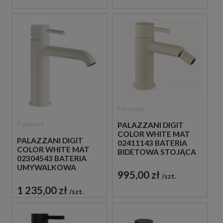
Palazzani
Palazzani
PALAZZANI DIGIT
COLOR WHITE MAT
PALAZZANI DIGIT
02411143 BATERIA
COLOR WHITE MAT
BIDETOWA STOJĄCA
02304543 BATERIA
JEDNOUCHWYTOWA
UMYWALKOWA
BIAŁA
995,00 zł
STOJĄCA
szt.
JEDNOUCHWYTOWA
1 235,00 zł
szt.
BIAŁA