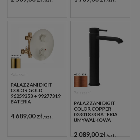
JEDNOUCHWYTOWA
JEDNOUCHWYTOWA
ZŁOTA
MIEDZIANA
Palazzani
PALAZZANI DIGIT
COLOR GOLD
Palazzani
96259353 + 99277319
BATERIA
PALAZZANI DIGIT
PODTYNKOWA Z
COLOR COPPER
TERMOSTATEM
02301873 BATERIA
4 689,00 zł
szt.
ZŁOTA
UMYWALKOWA
WYSOKA STOJĄCA
JEDNOUCHWYTOWA
2 089,00 zł
szt.
MIEDZIANA