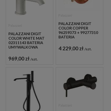
Palazzani
PALAZZANI DIGIT
Palazzani
COLOR COPPER
96259373 + 99277310
PALAZZANI DIGIT
BATERIA
COLOR WHITE MAT
PODTYNKOWA Z
02311143 BATERIA
TERMOSTATEM
UMYWALKOWA
4 229,00 zł
szt.
MIEDZIANA
STOJĄCA
JEDNOUCHWYTOWA
969,00 zł
szt.
BIAŁA
Palazzani