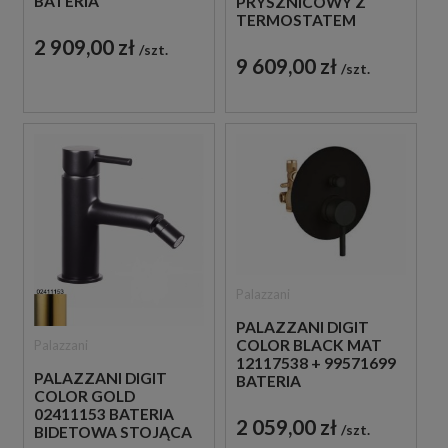
BATERIA
PRYSZNICOWY Z
PODTYNKOWA
TERMOSTATEM
ZŁOTA
ZŁOTY
2 909,00 zł
szt.
9 609,00 zł
szt.
Palazzani
PALAZZANI DIGIT
COLOR BLACK MAT
Palazzani
12117538 + 99571699
PALAZZANI DIGIT
BATERIA
COLOR GOLD
PODTYNKOWA
02411153 BATERIA
CZARNA
2 059,00 zł
szt.
BIDETOWA STOJĄCA