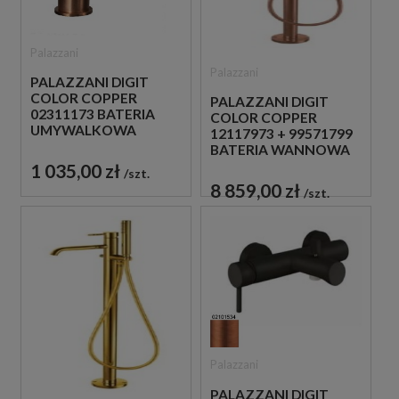
Palazzani
Palazzani
PALAZZANI DIGIT
COLOR COPPER
PALAZZANI DIGIT
02311173 BATERIA
COLOR COPPER
UMYWALKOWA
12117973 + 99571799
STOJĄCA
BATERIA WANNOWA
JEDNOUCHWYTOWA
WOLNOSTOJĄCA
1 035,00 zł
szt.
MIEDZIANA
MIEDZIANA
8 859,00 zł
szt.
Palazzani
PALAZZANI DIGIT