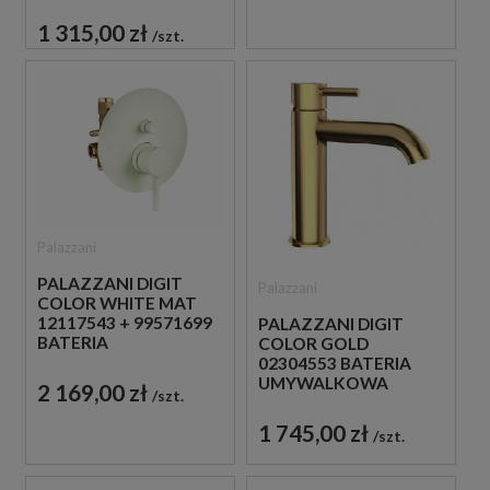
JEDNOUCHWYTOWA
ZŁOTA
1 315,00 zł
szt.
Palazzani
PALAZZANI DIGIT
Palazzani
COLOR WHITE MAT
12117543 + 99571699
PALAZZANI DIGIT
BATERIA
COLOR GOLD
PODTYNKOWA BIAŁA
02304553 BATERIA
UMYWALKOWA
2 169,00 zł
szt.
STOJĄCA
JEDNOUCHWYTOWA
1 745,00 zł
szt.
ZŁOTA