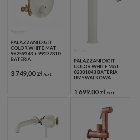
Palazzani
PALAZZANI DIGIT
COLOR WHITE MAT
Palazzani
96259343 + 99277310
BATERIA
PALAZZANI DIGIT
PODTYNKOWA Z
COLOR WHITE MAT
TERMOSTATEM BIAŁA
02301843 BATERIA
3 749,00 zł
szt.
UMYWALKOWA
WYSOKA STOJĄCA
JEDNOUCHWYTOWA
1 699,00 zł
szt.
BIAŁA