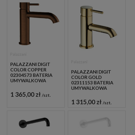
Palazzani
Palazzani
PALAZZANI DIGIT
COLOR COPPER
PALAZZANI DIGIT
02304573 BATERIA
COLOR GOLD
UMYWALKOWA
02311153 BATERIA
STOJĄCA
UMYWALKOWA
JEDNOUCHWYTOWA
1 365,00 zł
STOJĄCA
szt.
MIEDZIANA
JEDNOUCHWYTOWA
1 315,00 zł
szt.
ZŁOTA