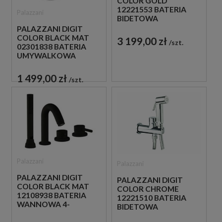
COLOR GOLD
12221553 BATERIA
Palazzani
BIDETOWA
PODTYNKOWA Z
PALAZZANI DIGIT
ZESTAWEM
COLOR BLACK MAT
3 199,00 zł
szt.
NATRYSKOWYM
02301838 BATERIA
ZŁOTA
UMYWALKOWA
WYSOKA STOJĄCA
JEDNOUCHWYTOWA
1 499,00 zł
szt.
CZARNA
Palazzani
Palazzani
PALAZZANI DIGIT
PALAZZANI DIGIT
COLOR BLACK MAT
COLOR CHROME
12108938 BATERIA
12221510 BATERIA
WANNOWA 4-
BIDETOWA
OTWOROWA
PODTYNKOWA Z
DWUUCHWYTOWA