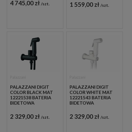
ZESTAWEM
4 745,00 zł
1 559,00 zł
szt.
CZARNA
szt.
NATRYSKOWYM
CHROM
Palazzani
Palazzani
PALAZZANI DIGIT
PALAZZANI DIGIT
COLOR BLACK MAT
COLOR WHITE MAT
12221538 BATERIA
12221543 BATERIA
BIDETOWA
BIDETOWA
PODTYNKOWA Z
PODTYNKOWA Z
ZESTAWEM
ZESTAWEM
2 329,00 zł
2 329,00 zł
szt.
szt.
NATRYSKOWYM
NATRYSKOWYM
CZARNA
BIAŁA