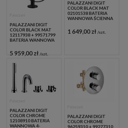
PALAZZANI DIGIT
COLOR BLACK MAT
02101538 BATERIA
Palazzani
WANNOWA ŚCIENNA
JEDNOUCHWYTOWA
PALAZZANI DIGIT
CZARNA
COLOR BLACK MAT
1 649,00 zł
szt.
12117938 + 99571799
BATERIA WANNOWA
WOLNOSTOJĄCA
CZARNA
5 959,00 zł
szt.
Palazzani
Palazzani
PALAZZANI DIGIT
COLOR CHROME
PALAZZANI DIGIT
12108910 BATERIA
COLOR CHROME
WANNOWA 4-
96259310 + 99277310