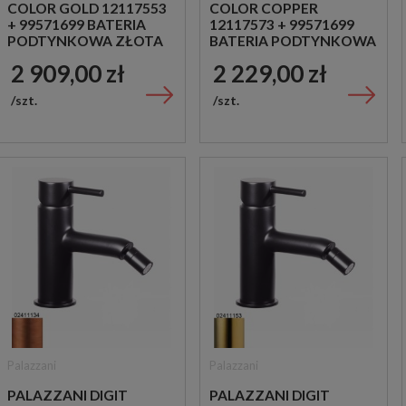
COLOR GOLD 12117553
COLOR COPPER
+ 99571699 BATERIA
12117573 + 99571699
PODTYNKOWA ZŁOTA
BATERIA PODTYNKOWA
MIEDZIANA
2 909,00 zł
2 229,00 zł
szt.
szt.
Palazzani
Palazzani
PALAZZANI DIGIT
PALAZZANI DIGIT