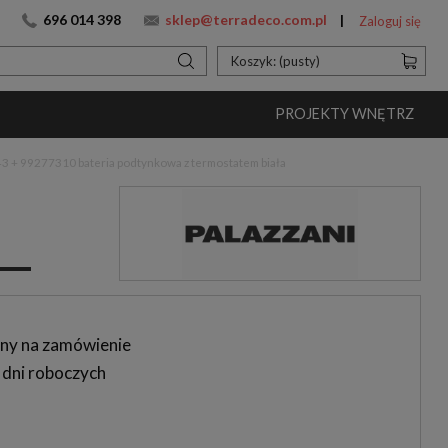
696 014 398
sklep@terradeco.com.pl
Zaloguj się
Koszyk:
(pusty)
PROJEKTY WNĘTRZ
3 + 99277310 bateria podtynkowa z termostatem biała
ny na zamówienie
 dni roboczych