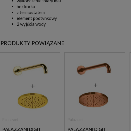
wykończenie: biały mat
bez korka
z termostatem
element podtynkowy
2 wyjścia wody
PRODUKTY POWIĄZANE
Palazzani
Palazzani
PALAZZANI DIGIT
PALAZZANI DIGIT