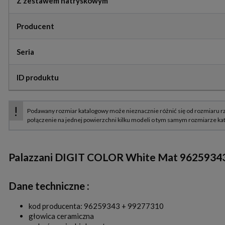
Z zestawem natryskowym
Producent
Seria
ID produktu
Palazzani DIGIT COLOR White Mat 96259343
Dane techniczne :
kod producenta: 96259343 + 99277310
głowica ceramiczna