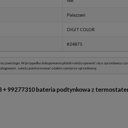
Nie
Palazzani
DIGIT COLOR
#24875
 + 99277310 bateria podtynkowa z termostate