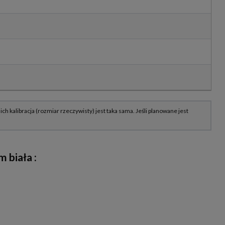
m biała
: