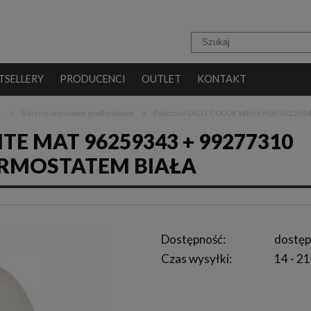
TSELLERY
PRODUCENCI
OUTLET
KONTAKT
»
»
e
Baterie wannowe podtynkowe
Palazzani DIGIT COLOR White Mat 9625934
TE MAT 96259343 + 99277310
ERMOSTATEM BIAŁA
Dostępność:
dostęp
Czas wysyłki:
14 - 21