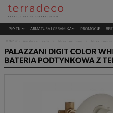
PŁYTKI
ARMATURA I CERAMIKA
PROMOCJE
BES
»
»
»
Jesteś w:
Armatura i ceramika
Baterie łazienkowe
Baterie wannow
PALAZZANI DIGIT COLOR WHI
BATERIA PODTYNKOWA Z T