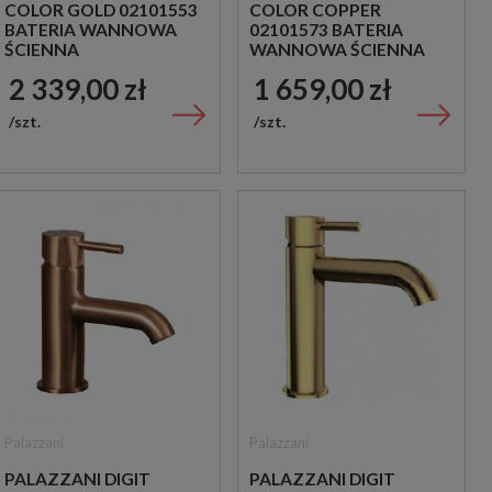
COLOR GOLD 02101553
COLOR COPPER
BATERIA WANNOWA
02101573 BATERIA
ŚCIENNA
WANNOWA ŚCIENNA
JEDNOUCHWYTOWA
JEDNOUCHWYTOWA
2 339,00 zł
1 659,00 zł
ZŁOTA
MIEDZIANA
szt.
szt.
Palazzani
Palazzani
PALAZZANI DIGIT
PALAZZANI DIGIT