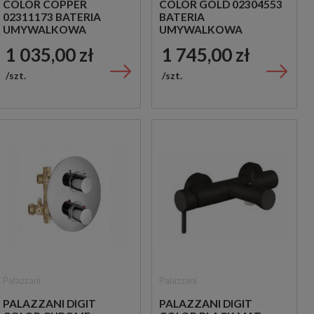
COLOR COPPER
COLOR GOLD 02304553
02311173 BATERIA
BATERIA
UMYWALKOWA
UMYWALKOWA
STOJĄCA
STOJĄCA
1 035,00 zł
1 745,00 zł
JEDNOUCHWYTOWA
JEDNOUCHWYTOWA
MIEDZIANA
ZŁOTA
szt.
szt.
Palazzani
Palazzani
PALAZZANI DIGIT
PALAZZANI DIGIT