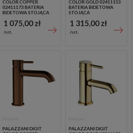
COLOR COPPER
COLOR GOLD 02411153
02411173 BATERIA
BATERIA BIDETOWA
BIDETOWA STOJĄCA
STOJĄCA
JEDNOUCHWYTOWA
JEDNOUCHWYTOWA
1 075,00 zł
1 315,00 zł
MIEDZIANA
ZŁOTA
szt.
szt.
Palazzani
Palazzani
PALAZZANI DIGIT
PALAZZANI DIGIT