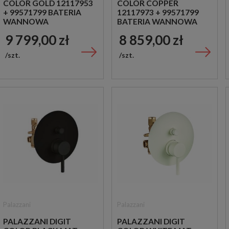
COLOR GOLD 12117953
COLOR COPPER
+ 99571799 BATERIA
12117973 + 99571799
WANNOWA
BATERIA WANNOWA
WOLNOSTOJĄCA
WOLNOSTOJĄCA
9 799,00 zł
8 859,00 zł
ZŁOTA
MIEDZIANA
szt.
szt.
Palazzani
Palazzani
PALAZZANI DIGIT
PALAZZANI DIGIT