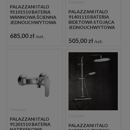
Palazzani
PALAZZANI ITALO
PALAZZANI ITALO
91101510 BATERIA
91401110 BATERIA
WANNOWA ŚCIENNA
BIDETOWA STOJĄCA
JEDNOUCHWYTOWA
JEDNOUCHWYTOWA
CHROM
CHROM
685,00 zł
szt.
505,00 zł
szt.
Palazzani
Palazzani
PALAZZANI ITALO
91201510 BATERIA
PALAZZANI ITALO
NATRYSKOWA