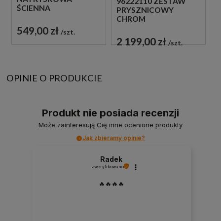
96222110 ZESTAW
ŚCIENNA
PRYSZNICOWY
JEDNOUCHWYTOWA
CHROM
CHROM
549,00 zł
szt.
2 199,00 zł
szt.
OPINIE O PRODUKCIE
Produkt nie posiada recenzji
Może zainteresują Cię inne ocenione produkty
Jak zbieramy opinie?
Radek
zweryfikowano
🔥🔥🔥🔥