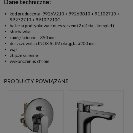
Dane techniczne :
kod producenta: 9926V210 + 9926B810 + 91102710 +
99272710 + 9910P210G
bateria podtynkowa z mieszaczem (2 ujścia - komplet)
słuchawka
ramię ścienne - 350 mm
deszczownica INOX SLIM okrągła ø200 mm
wąż
złącze ścienne
wykończenie: chrom
PRODUKTY POWIĄZANE