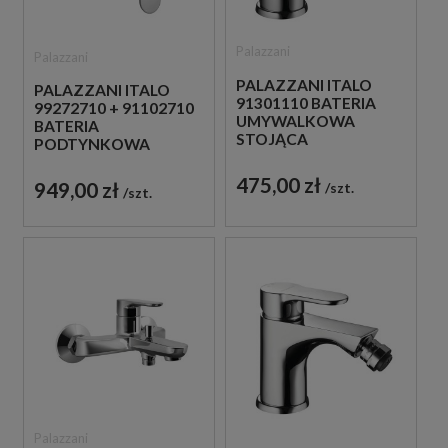
Palazzani
Palazzani
PALAZZANI ITALO
PALAZZANI ITALO
91301110 BATERIA
99272710 + 91102710
UMYWALKOWA
BATERIA
STOJĄCA
PODTYNKOWA
JEDNOUCHWYTOWA
CHROM
CHROM
475,00 zł
949,00 zł
szt.
szt.
Palazzani