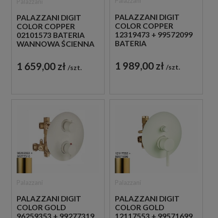
Palazzani
Palazzani
PALAZZANI DIGIT
PALAZZANI DIGIT
COLOR COPPER
COLOR COPPER
12319473 + 99572099
02101573 BATERIA
BATERIA
WANNOWA ŚCIENNA
UMYWALKOWA
JEDNOUCHWYTOWA
PODTYNKOWA
MIEDZIANA
1 989,00 zł
1 659,00 zł
szt.
szt.
JEDNOUCHWYTOWA
MIEDZIANA
Palazzani
Palazzani
PALAZZANI DIGIT
PALAZZANI DIGIT
COLOR GOLD
COLOR GOLD
96259353 + 99277319
12117553 + 99571699