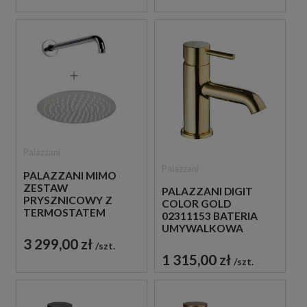
Palazzani
Palazzani
PALAZZANI MIMO
ZESTAW
PALAZZANI DIGIT
PRYSZNICOWY Z
COLOR GOLD
TERMOSTATEM
02311153 BATERIA
CHROM
UMYWALKOWA
STOJĄCA
3 299,00 zł
szt.
JEDNOUCHWYTOWA
1 315,00 zł
szt.
ZŁOTA