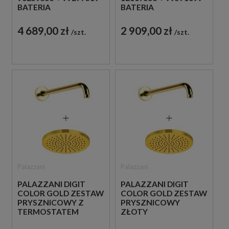
BATERIA
BATERIA
PODTYNKOWA Z
PODTYNKOWA
TERMOSTATEM
ZŁOTA
4 689,00 zł
2 909,00 zł
szt.
szt.
ZŁOTA
Palazzani
Palazzani
PALAZZANI DIGIT
PALAZZANI DIGIT
COLOR GOLD ZESTAW
COLOR GOLD ZESTAW
PRYSZNICOWY Z
PRYSZNICOWY
TERMOSTATEM
ZŁOTY
ZŁOTY