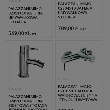
Palazzani
PALAZZANI MIMO
02304510 BATERIA
PALAZZANI MIMO
UMYWALKOWA
02311110 BATERIA
STOJĄCA
UMYWALKOWA
JEDNOUCHWYTOWA
STOJĄCA
CHROM
JEDNOUCHWYTOWA
709,00 zł
szt.
CHROM
569,00 zł
szt.
Palazzani
PALAZZANI MIMO
Palazzani
02101510 BATERIA
WANNOWA ŚCIENNA
PALAZZANI MIMO
JEDNOUCHWYTOWA
02411110 BATERIA
CHROM
BIDETOWA STOJĄCA
JEDNOUCHWYTOWA