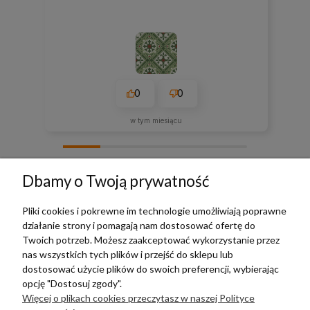
0
0
w tym miesiącu
zebranych i zweryfikowanych przez
Dbamy o Twoją prywatność
Pliki cookies i pokrewne im technologie umożliwiają poprawne
działanie strony i pomagają nam dostosować ofertę do
TERRADECO
Twoich potrzeb. Możesz zaakceptować wykorzystanie przez
nas wszystkich tych plików i przejść do sklepu lub
BAZA WIEDZY
dostosować użycie plików do swoich preferencji, wybierając
opcję "Dostosuj zgody".
Więcej o plikach cookies przeczytasz w naszej Polityce
PŁATNOŚCI I DOSTAWA