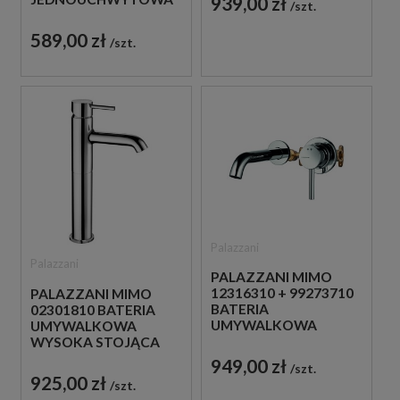
939,00 zł
szt.
CHROM
589,00 zł
szt.
Palazzani
Palazzani
PALAZZANI MIMO
12316310 + 99273710
PALAZZANI MIMO
BATERIA
02301810 BATERIA
UMYWALKOWA
UMYWALKOWA
PODTYNKOWA
WYSOKA STOJĄCA
JEDNOUCHWYTOWA
JEDNOUCHWYTOWA
949,00 zł
szt.
CHROM
CHROM
925,00 zł
szt.