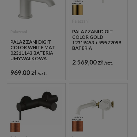
Palazzani
PALAZZANI DIGIT
Palazzani
COLOR GOLD
PALAZZANI DIGIT
12319453 + 99572099
COLOR WHITE MAT
BATERIA
02311143 BATERIA
UMYWALKOWA
UMYWALKOWA
PODTYNKOWA
2 569,00 zł
szt.
STOJĄCA
JEDNOUCHWYTOWA
JEDNOUCHWYTOWA
ZŁOTA
969,00 zł
szt.
BIAŁA