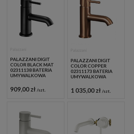
Palazzani
Palazzani
PALAZZANI DIGIT
PALAZZANI DIGIT
COLOR BLACK MAT
COLOR COPPER
02311138 BATERIA
02311173 BATERIA
UMYWALKOWA
UMYWALKOWA
STOJĄCA
STOJĄCA
JEDNOUCHWYTOWA
JEDNOUCHWYTOWA
909,00 zł
1 035,00 zł
szt.
szt.
CZARNA
MIEDZIANA