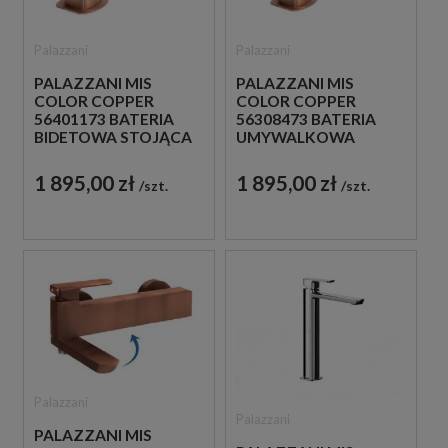
Palazzani
Palazzani
PALAZZANI MIS
PALAZZANI MIS
COLOR COPPER
COLOR COPPER
56401173 BATERIA
56308473 BATERIA
BIDETOWA STOJĄCA
UMYWALKOWA
JEDNOUCHWYTOWA
STOJĄCA
MIEDZIANA
JEDNOUCHWYTOWA
1 895,00 zł
1 895,00 zł
szt.
szt.
MIEDZIANA
Palazzani
Palazzani
PALAZZANI MIS