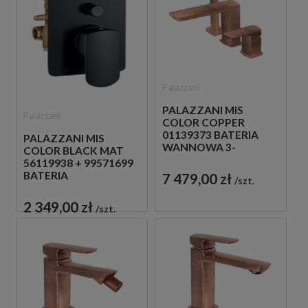
Palazzani
PALAZZANI MIS
Palazzani
COLOR COPPER
01139373 BATERIA
PALAZZANI MIS
WANNOWA 3-
COLOR BLACK MAT
OTWOROWA
56119938 + 99571699
MIEDZIANA
BATERIA
7 479,00 zł
szt.
PODTYNKOWA
CZARNA
2 349,00 zł
szt.