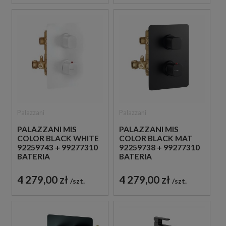
Palazzani
Palazzani
PALAZZANI MIS
PALAZZANI MIS
COLOR BLACK WHITE
COLOR BLACK MAT
92259743 + 99277310
92259738 + 99277310
BATERIA
BATERIA
PODTYNKOWA Z
PODTYNKOWA Z
TERMOSTATEM BIAŁA
TERMOSTATEM
4 279,00 zł
4 279,00 zł
szt.
szt.
CZARNA