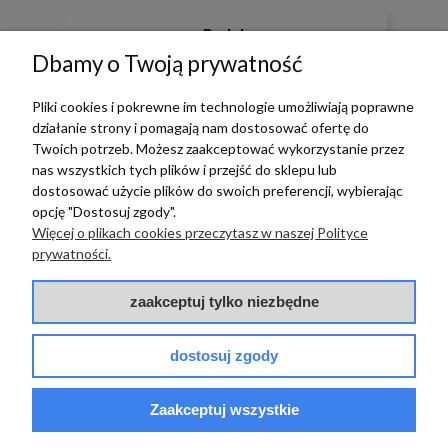
Radek
zweryfikowano
Dbamy o Twoją prywatność
🔥🔥🔥🔥
Pliki cookies i pokrewne im technologie umożliwiają poprawne
działanie strony i pomagają nam dostosować ofertę do
Twoich potrzeb. Możesz zaakceptować wykorzystanie przez
nas wszystkich tych plików i przejść do sklepu lub
dostosować użycie plików do swoich preferencji, wybierając
opcję "Dostosuj zgody".
Więcej o plikach cookies przeczytasz w naszej Polityce
prywatności.
zaakceptuj tylko niezbędne
0
0
dostosuj zgody
w tym miesiącu
Zaakceptuj wszystkie
zebranych i zweryfikowanych przez