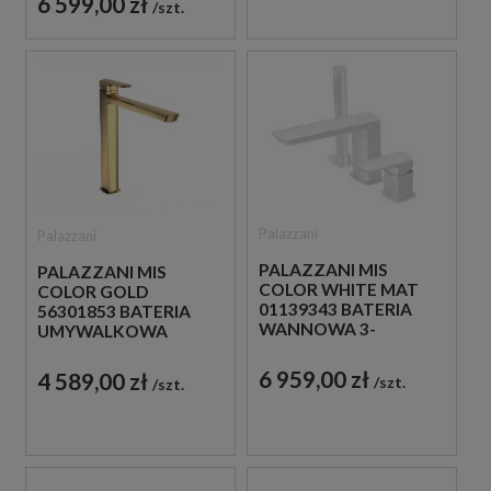
6 599,00 zł
szt.
ZŁOTA
Palazzani
Palazzani
PALAZZANI MIS
PALAZZANI MIS
COLOR WHITE MAT
COLOR GOLD
01139343 BATERIA
56301853 BATERIA
WANNOWA 3-
UMYWALKOWA
OTWOROWA BIAŁA
WYSOKA STOJĄCA
JEDNOUCHWYTOWA
6 959,00 zł
4 589,00 zł
szt.
szt.
ZŁOTA