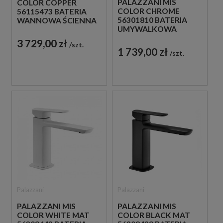
PALAZZANI MIS
COLOR COPPER
COLOR CHROME
56115473 BATERIA
56301810 BATERIA
WANNOWA ŚCIENNA
UMYWALKOWA
JEDNOUCHWYTOWA
WYSOKA STOJĄCA
MIEDZIANA
3 729,00 zł
szt.
JEDNOUCHWYTOWA
1 739,00 zł
szt.
CHROM
Palazzani
Palazzani
PALAZZANI MIS
PALAZZANI MIS
COLOR WHITE MAT
COLOR BLACK MAT