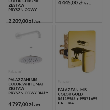
COLOR CHROME
4 445,00 zł
szt.
ZESTAW
PRYSZNICOWY
CHROM
2 209,00 zł
szt.
Palazzani
PALAZZANI MIS
Palazzani
COLOR WHITE MAT
ZESTAW
PALAZZANI MIS
PRYSZNICOWY BIAŁY
COLOR GOLD
56119953 + 99571699
BATERIA
4 797,00 zł
szt.
PODTYNKOWA