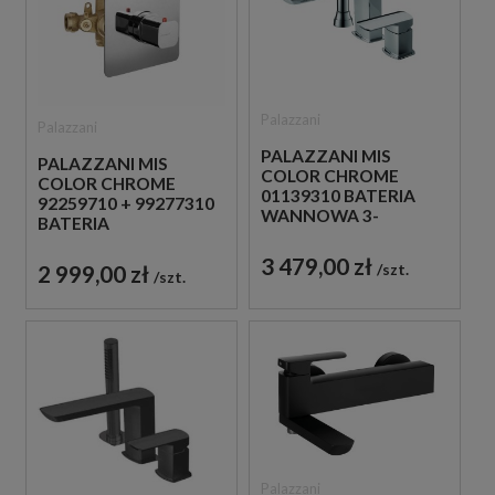
Palazzani
Palazzani
PALAZZANI MIS
PALAZZANI MIS
COLOR CHROME
COLOR CHROME
01139310 BATERIA
92259710 + 99277310
WANNOWA 3-
BATERIA
OTWOROWA
PODTYNKOWA Z
JEDNOUCHWYTOWA
3 479,00 zł
TERMOSTATEM
2 999,00 zł
szt.
CHROM
szt.
CHROM
Palazzani