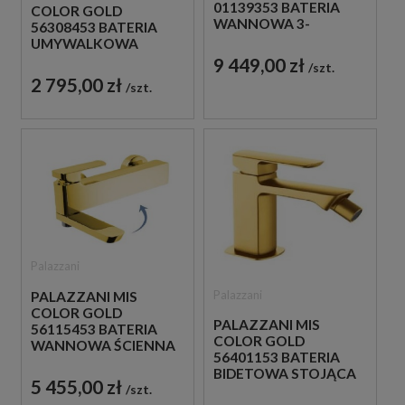
01139353 BATERIA
COLOR GOLD
WANNOWA 3-
56308453 BATERIA
OTWOROWA ZŁOTA
UMYWALKOWA
STOJĄCA
9 449,00 zł
szt.
JEDNOUCHWYTOWA
2 795,00 zł
szt.
ZŁOTA
Palazzani
Palazzani
PALAZZANI MIS
COLOR GOLD
PALAZZANI MIS
56115453 BATERIA
COLOR GOLD
WANNOWA ŚCIENNA
56401153 BATERIA
JEDNOUCHWYTOWA
BIDETOWA STOJĄCA
ZŁOTA
5 455,00 zł
szt.
JEDNOUCHWYTOWA