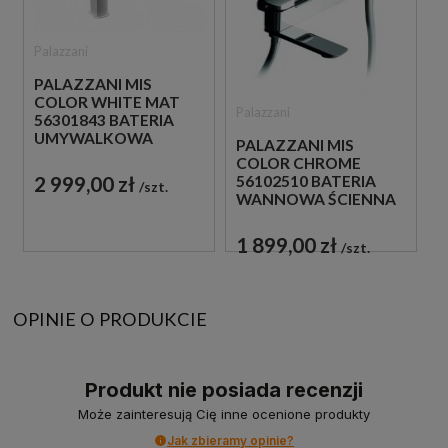
Palazzani
PALAZZANI MIS
COLOR WHITE MAT
Palazzani
56301843 BATERIA
UMYWALKOWA
PALAZZANI MIS
WYSOKA STOJĄCA
COLOR CHROME
JEDNOUCHWYTOWA
2 999,00 zł
56102510 BATERIA
szt.
BIAŁA
WANNOWA ŚCIENNA
Z ZESTAWEM
NATRYSKOWYM
1 899,00 zł
szt.
JEDNOUCHWYTOWA
CHROM
OPINIE O PRODUKCIE
Produkt nie posiada recenzji
Może zainteresują Cię inne ocenione produkty
Jak zbieramy opinie?