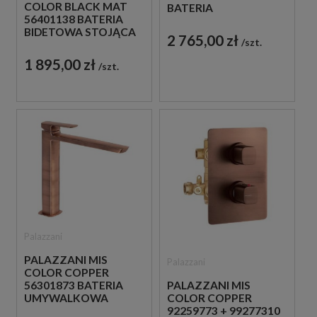
COLOR BLACK MAT
BATERIA
56401138 BATERIA
UMYWALKOWA
BIDETOWA STOJĄCA
PODTYNKOWA
2 765,00 zł
szt.
JEDNOUCHWYTOWA
JEDNOUCHWYTOWA
CZARNA
MIEDZIANA
1 895,00 zł
szt.
Palazzani
PALAZZANI MIS
Palazzani
COLOR COPPER
56301873 BATERIA
PALAZZANI MIS
UMYWALKOWA
COLOR COPPER
WYSOKA STOJĄCA
92259773 + 99277310