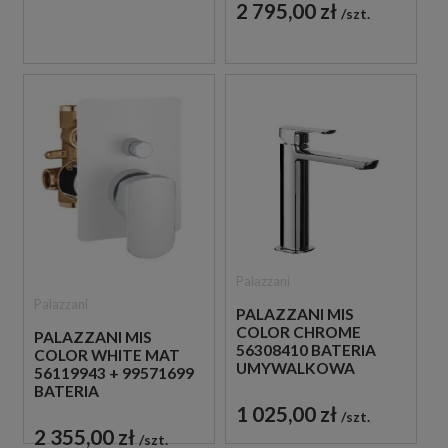
ZŁOTA
2 795,00 zł
szt.
Palazzani
Palazzani
PALAZZANI MIS
COLOR CHROME
PALAZZANI MIS
56308410 BATERIA
COLOR WHITE MAT
UMYWALKOWA
56119943 + 99571699
STOJĄCA
BATERIA
JEDNOUCHWYTOWA
PODTYNKOWA BIAŁA
1 025,00 zł
szt.
CHROM
2 355,00 zł
szt.