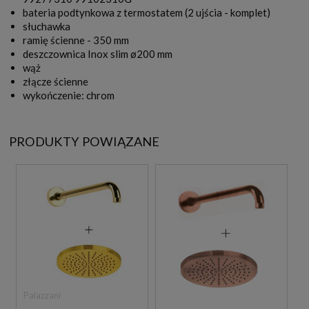
bateria podtynkowa z termostatem (2 ujścia - komplet)
słuchawka
ramię ścienne - 350 mm
deszczownica Inox slim ø200 mm
wąż
złącze ścienne
wykończenie: chrom
PRODUKTY POWIĄZANE
Palazzani