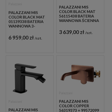
Palazzani
PALAZZANI MIS
COLOR BLACK MAT
PALAZZANI MIS
56115438 BATERIA
COLOR BLACK MAT
WANNOWA ŚCIENNA
01139338 BATERIA
JEDNOUCHWYTOWA
WANNOWA 3-
CZARNA
OTWOROWA
3 639,00 zł
szt.
CZARNA
6 959,00 zł
szt.
Palazzani
PALAZZANI MIS
Palazzani
COLOR COPPER
PALAZZANI MIS
56319373 + 99572099