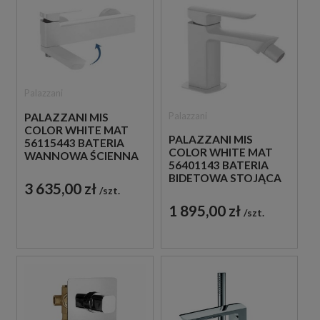
Palazzani
Palazzani
PALAZZANI MIS
COLOR WHITE MAT
PALAZZANI MIS
56115443 BATERIA
COLOR WHITE MAT
WANNOWA ŚCIENNA
56401143 BATERIA
JEDNOUCHWYTOWA
BIDETOWA STOJĄCA
BIAŁA
3 635,00 zł
szt.
JEDNOUCHWYTOWA
BIAŁA
1 895,00 zł
szt.