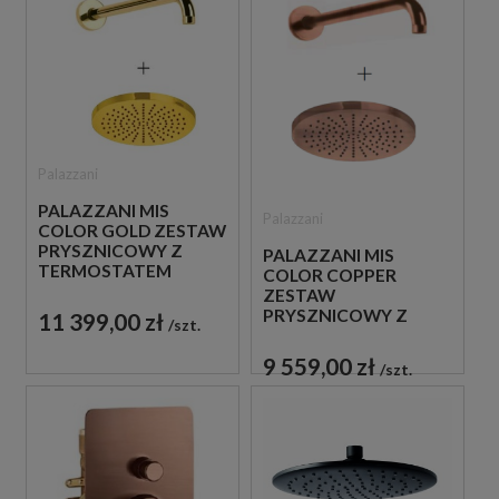
Palazzani
PALAZZANI MIS
Palazzani
COLOR GOLD ZESTAW
PRYSZNICOWY Z
PALAZZANI MIS
TERMOSTATEM
COLOR COPPER
ZŁOTY
ZESTAW
PRYSZNICOWY Z
11 399,00 zł
szt.
TERMOSTATEM
MIEDZIANY
9 559,00 zł
szt.