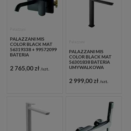
Palazzani
PALAZZANI MIS
Palazzani
COLOR BLACK MAT
56319338 + 99572099
PALAZZANI MIS
BATERIA
COLOR BLACK MAT
UMYWALKOWA
56301838 BATERIA
PODTYNKOWA
2 765,00 zł
UMYWALKOWA
szt.
JEDNOUCHWYTOWA
WYSOKA STOJĄCA
CZARNA
JEDNOUCHWYTOWA
2 999,00 zł
szt.
CZARNA