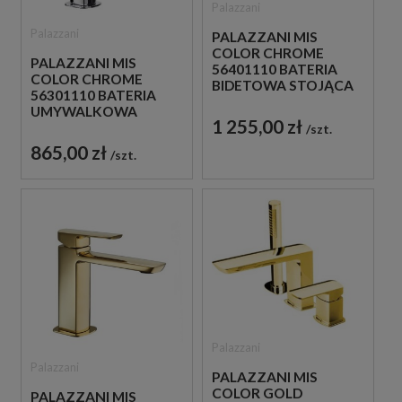
Palazzani
Palazzani
PALAZZANI MIS
COLOR CHROME
PALAZZANI MIS
56401110 BATERIA
COLOR CHROME
BIDETOWA STOJĄCA
56301110 BATERIA
JEDNOUCHWYTOWA
UMYWALKOWA
CHROM
1 255,00 zł
STOJĄCA
szt.
JEDNOUCHWYTOWA
865,00 zł
szt.
CHROM
Palazzani
Palazzani
PALAZZANI MIS
COLOR GOLD
PALAZZANI MIS