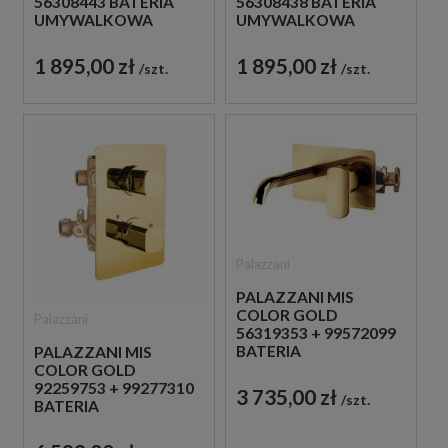
56308443 BATERIA
56308438 BATERIA
UMYWALKOWA
UMYWALKOWA
STOJĄCA
STOJĄCA
JEDNOUCHWYTOWA
JEDNOUCHWYTOWA
1 895,00 zł
1 895,00 zł
szt.
szt.
BIAŁA
CZARNA
Palazzani
PALAZZANI MIS
COLOR GOLD
Palazzani
56319353 + 99572099
BATERIA
PALAZZANI MIS
UMYWALKOWA
COLOR GOLD
PODTYNKOWA
92259753 + 99277310
3 735,00 zł
szt.
JEDNOUCHWYTOWA
BATERIA
ZŁOTA
PODTYNKOWA Z
TERMOSTATEM