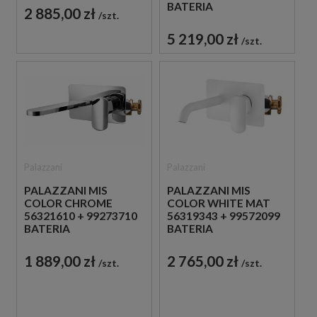
JEDNOUCHWYTOWA
BATERIA
2 885,00 zł
szt.
MIEDZIANA
PODTYNKOWA Z
TERMOSTATEM
5 219,00 zł
szt.
MIEDZIANA
Palazzani
Palazzani
PALAZZANI MIS
PALAZZANI MIS
COLOR CHROME
COLOR WHITE MAT
56321610 + 99273710
56319343 + 99572099
BATERIA
BATERIA
UMYWALKOWA
UMYWALKOWA
PODTYNKOWA
PODTYNKOWA
1 889,00 zł
2 765,00 zł
szt.
szt.
JEDNOUCHWYTOWA
JEDNOUCHWYTOWA
CHROM
BIAŁA