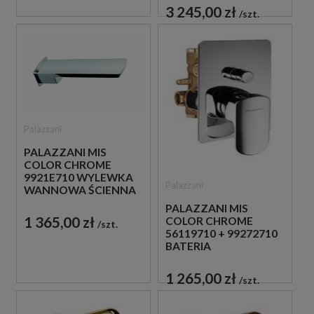
ZŁOTA
3 245,00 zł
szt.
Palazzani
PALAZZANI MIS
COLOR CHROME
9921E710 WYLEWKA
Palazzani
WANNOWA ŚCIENNA
CHROM
PALAZZANI MIS
1 365,00 zł
COLOR CHROME
szt.
56119710 + 99272710
BATERIA
PODTYNKOWA
CHROM
1 265,00 zł
szt.