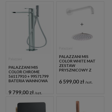
Palazzani
PALAZZANI MIS
Palazzani
COLOR WHITE MAT
ZESTAW
PALAZZANI MIS
PRYSZNICOWY Z
COLOR CHROME
TERMOSTATEM BIAŁY
56117910 + 99571799
6 599,00 zł
BATERIA WANNOWA
szt.
WOLNOSTOJĄCA
CHROM
9 799,00 zł
szt.