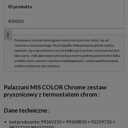
ID produktu
#30003
Palazzani MIS COLOR Chrome zestaw
prysznicowy z termostatem chrom
:
Dane techniczne :
kod producenta: 9926V210 + 9926B810 + 92259710 +
99277310 99102310G