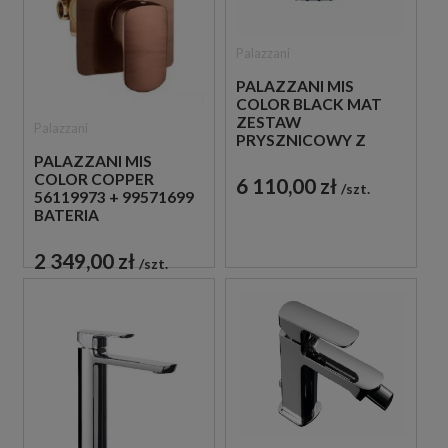
Palazzani
PALAZZANI MIS
COLOR BLACK MAT
ZESTAW
Palazzani
PRYSZNICOWY Z
TERMOSTATEM
PALAZZANI MIS
CZARNY
COLOR COPPER
6 110,00 zł
szt.
56119973 + 99571699
BATERIA
PODTYNKOWA
MIEDZIANA
2 349,00 zł
szt.