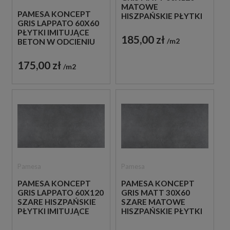
MATOWE
PAMESA KONCEPT
HISZPAŃSKIE PŁYTKI
GRIS LAPPATO 60X60
BETONOWE W
PŁYTKI IMITUJĄCE
ODCIENIU SZAROŚCI
185,00 zł
m2
BETON W ODCIENIU
SZAROŚCI
175,00 zł
m2
Pamesa
Pamesa
PAMESA KONCEPT
PAMESA KONCEPT
GRIS LAPPATO 60X120
GRIS MATT 30X60
SZARE HISZPAŃSKIE
SZARE MATOWE
PŁYTKI IMITUJĄCE
HISZPAŃSKIE PŁYTKI
BETON
BETONOWE