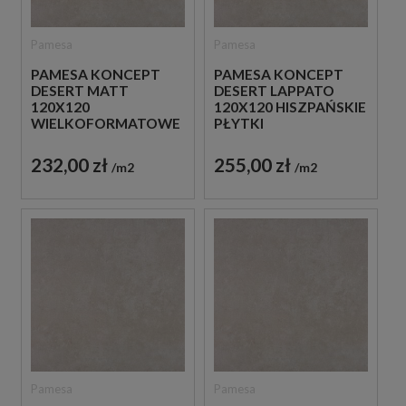
Pamesa
Pamesa
PAMESA KONCEPT
PAMESA KONCEPT
DESERT MATT
DESERT LAPPATO
120X120
120X120 HISZPAŃSKIE
WIELKOFORMATOWE
PŁYTKI
SZARE HISZPAŃSKIE
WIELKOFORMATOWE
PŁYTKI IMITUJĄCE
IMITUJĄCE BETON W
232,00 zł
255,00 zł
m2
m2
BETON
SZAREJ TONACJI
Pamesa
Pamesa