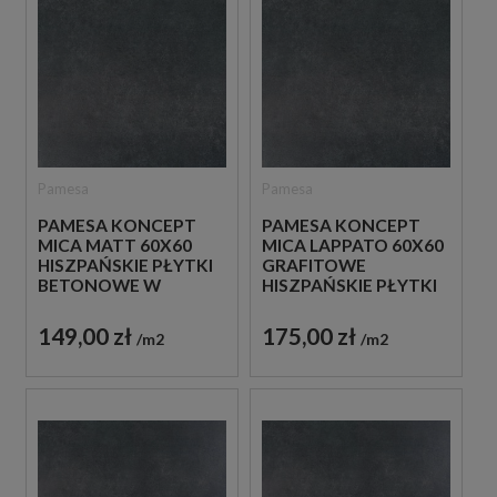
Pamesa
Pamesa
PAMESA KONCEPT
PAMESA KONCEPT
MICA MATT 60X60
MICA LAPPATO 60X60
HISZPAŃSKIE PŁYTKI
GRAFITOWE
BETONOWE W
HISZPAŃSKIE PŁYTKI
MATOWYM ODCIENIU
IMITUJĄCE BETON
GRAFITU
149,00 zł
175,00 zł
m2
m2