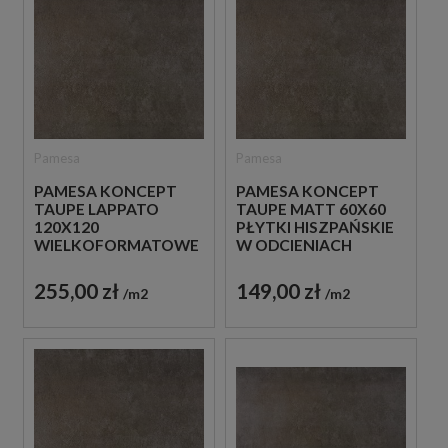
Pamesa
Pamesa
PAMESA KONCEPT
PAMESA KONCEPT
TAUPE LAPPATO
TAUPE MATT 60X60
120X120
PŁYTKI HISZPAŃSKIE
WIELKOFORMATOWE
W ODCIENIACH
GRAFITOWE
GRAFITU BETONOWE
HISZPAŃSKIE PŁYTKI
255,00 zł
149,00 zł
m2
m2
IMITUJĄCE BETON