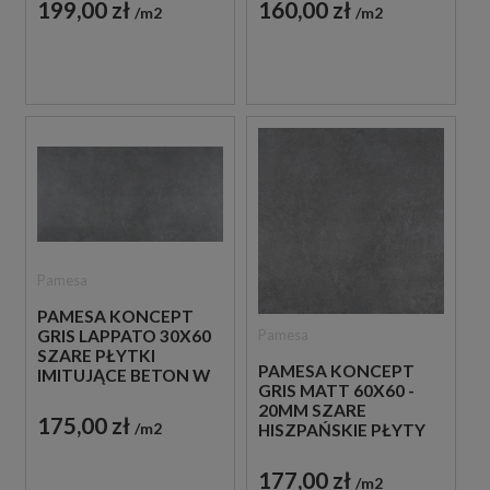
199,00 zł
160,00 zł
m2
m2
Pamesa
PAMESA KONCEPT
Pamesa
GRIS LAPPATO 30X60
SZARE PŁYTKI
PAMESA KONCEPT
IMITUJĄCE BETON W
GRIS MATT 60X60 -
ODCIENIU SZAROŚCI
20MM SZARE
175,00 zł
m2
HISZPAŃSKIE PŁYTY
TARASOWE
BETONOWE
177,00 zł
m2