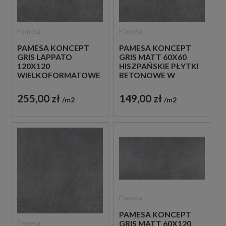
Pamesa
Pamesa
PAMESA KONCEPT
PAMESA KONCEPT
GRIS LAPPATO
GRIS MATT 60X60
120X120
HISZPAŃSKIE PŁYTKI
WIELKOFORMATOWE
BETONOWE W
SZARE PŁYTKI
ODCIENIU SZAROŚCI
IMITUJĄCE BETON
255,00 zł
149,00 zł
m2
m2
Pamesa
PAMESA KONCEPT
Pamesa
GRIS MATT 60X120