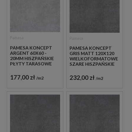
Pamesa
Pamesa
PAMESA KONCEPT
PAMESA KONCEPT
ARGENT 60X60 -
GRIS MATT 120X120
20MM HISZPAŃSKIE
WIELKOFORMATOWE
PŁYTY TARASOWE
SZARE HISZPAŃSKIE
IMITUJĄCE BETON W
PŁYTKI IMITUJĄCE
SZARYM KOLORZE
BETON
177,00 zł
232,00 zł
m2
m2