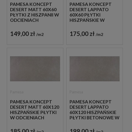
PAMESA KONCEPT
PAMESA KONCEPT
DESERT MATT 60X60
DESERT LAPPATO
PŁYTKI Z HISZPANII W
60X60 PŁYTKI
ODCIENIACH
HISZPAŃSKIE W
SZAROŚCI
ODCIENIACH
INSPIROWANE
SZAROŚCI
149,00 zł
175,00 zł
m2
m2
BETONEM
BETONOWE
Pamesa
Pamesa
PAMESA KONCEPT
PAMESA KONCEPT
DESERT MATT 60X120
DESERT LAPPATO
HISZPAŃSKIE PŁYTKI
60X120 HISZPAŃSKIE
W ODCIENIACH
PŁYTKI BETONOWE W
SZAROŚCI
ODCIENIACH
INSPIROWANE
SZAROŚCI
185,00 zł
199,00 zł
m2
m2