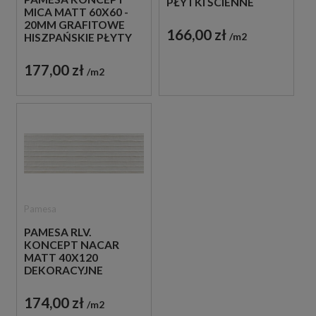
PŁYTKI ŚCIENNE
MICA MATT 60X60 -
IMITUJĄCE BETON
20MM GRAFITOWE
166,00 zł
m2
HISZPAŃSKIE PŁYTY
TARASOWE
BETONOWE
177,00 zł
m2
Pamesa
PAMESA RLV.
KONCEPT NACAR
MATT 40X120
DEKORACYJNE
HISZPAŃSKIE PŁYTKI
ŚCIENNE IMITUJĄCE
174,00 zł
m2
SZARY BETON