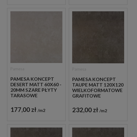
Pamesa
Pamesa
PAMESA KONCEPT
PAMESA KONCEPT
DESERT MATT 60X60 -
TAUPE MATT 120X120
20MM SZARE PŁYTY
WIELKOFORMATOWE
TARASOWE
GRAFITOWE
IMITUJĄCE BETON
HISZPAŃSKIE PŁYTKI
BETONOWE
177,00 zł
232,00 zł
m2
m2