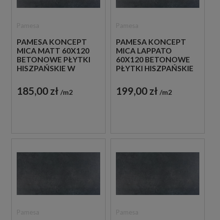
Pamesa
Pamesa
PAMESA KONCEPT
PAMESA KONCEPT
MICA MATT 60X120
MICA LAPPATO
BETONOWE PŁYTKI
60X120 BETONOWE
HISZPAŃSKIE W
PŁYTKI HISZPAŃSKIE
GRAFITOWYM
W GRAFITOWYM
MATOWYM ODCIENIU
ODCIENIU
185,00 zł
199,00 zł
m2
m2
Pamesa
Pamesa