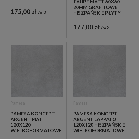
TAUPE MATT 60X60 -
BETONOWE
20MM GRAFITOWE
175,00 zł
m2
HISZPAŃSKIE PŁYTY
TARASOWE
IMITUJĄCE BETON
177,00 zł
m2
Pamesa
Pamesa
PAMESA KONCEPT
PAMESA KONCEPT
ARGENT MATT
ARGENT LAPPATO
120X120
120X120 HISZPAŃSKIE
WIELKOFORMATOWE
WIELKOFORMATOWE
SZARE HISZPAŃSKIE
SZARE PŁYTKI