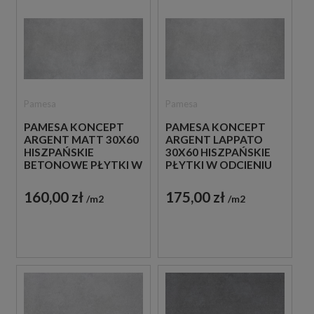
Pamesa
Pamesa
PAMESA KONCEPT
PAMESA KONCEPT
ARGENT MATT 30X60
ARGENT LAPPATO
HISZPAŃSKIE
30X60 HISZPAŃSKIE
BETONOWE PŁYTKI W
PŁYTKI W ODCIENIU
MATOWEJ SZAROŚCI
SZAROŚCI IMITUJĄCE
BETON
160,00 zł
175,00 zł
m2
m2