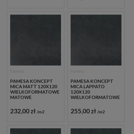
Pamesa
Pamesa
PAMESA KONCEPT
PAMESA KONCEPT
MICA MATT 120X120
MICA LAPPATO
WIELKOFORMATOWE
120X120
MATOWE
WIELKOFORMATOWE
HISZPAŃSKIE PŁYTKI
GRAFITOWE
BETONOWE W
HISZPAŃSKIE PŁYTKI
232,00 zł
255,00 zł
m2
m2
ODCIENIU GRAFITU
IMITUJĄCE BETON