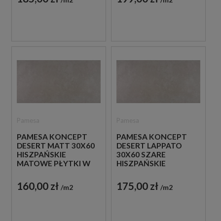
BETONEM
Pamesa
Pamesa
PAMESA KONCEPT
PAMESA KONCEPT
DESERT MATT 30X60
DESERT LAPPATO
HISZPAŃSKIE
30X60 SZARE
MATOWE PŁYTKI W
HISZPAŃSKIE
ODCIENIACH
MATOWE PŁYTKI
SZAROŚCI IMITUJĄCE
BETONOWE
160,00 zł
175,00 zł
m2
m2
BETON