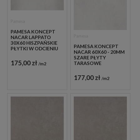
Pamesa
PAMESA KONCEPT
Pamesa
NACAR LAPPATO
30X60 HISZPAŃSKIE
PAMESA KONCEPT
PŁYTKI W ODCIENIU
NACAR 60X60 - 20MM
SZAROŚCI IMITUJĄCE
SZARE PŁYTY
BETON
175,00 zł
TARASOWE
m2
IMITUJĄCE BETON
177,00 zł
m2