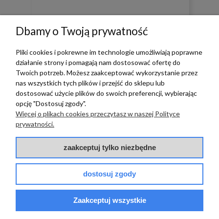
Dbamy o Twoją prywatność
Pliki cookies i pokrewne im technologie umożliwiają poprawne
działanie strony i pomagają nam dostosować ofertę do
0
0
Twoich potrzeb. Możesz zaakceptować wykorzystanie przez
nas wszystkich tych plików i przejść do sklepu lub
w tym miesiącu
dostosować użycie plików do swoich preferencji, wybierając
opcję "Dostosuj zgody".
Więcej o plikach cookies przeczytasz w naszej Polityce
zebranych i zweryfikowanych przez
prywatności.
zaakceptuj tylko niezbędne
TERRADECO
dostosuj zgody
BAZA WIEDZY
Zaakceptuj wszystkie
PŁATNOŚCI I DOSTAWA