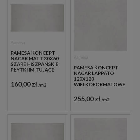
Pamesa
PAMESA KONCEPT
Pamesa
NACAR MATT 30X60
SZARE HISZPAŃSKIE
PAMESA KONCEPT
PŁYTKI IMITUJĄCE
NACAR LAPPATO
BETON
120X120
160,00 zł
WIELKOFORMATOWE
m2
SZARE HISZPAŃSKIE
PŁYTKI IMITUJĄCE
255,00 zł
m2
BETON