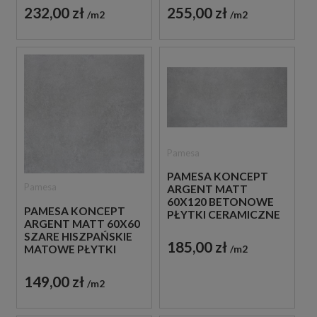
PŁYTKI BETONOWE
IMITUJĄCE BETON
232,00 zł
255,00 zł
m2
m2
Pamesa
PAMESA KONCEPT
Pamesa
ARGENT MATT
60X120 BETONOWE
PAMESA KONCEPT
PŁYTKI CERAMICZNE
ARGENT MATT 60X60
W MATOWEJ
SZARE HISZPAŃSKIE
SZAROŚCI
185,00 zł
MATOWE PŁYTKI
m2
HISZPAŃSKIE
BETONOWE
149,00 zł
m2