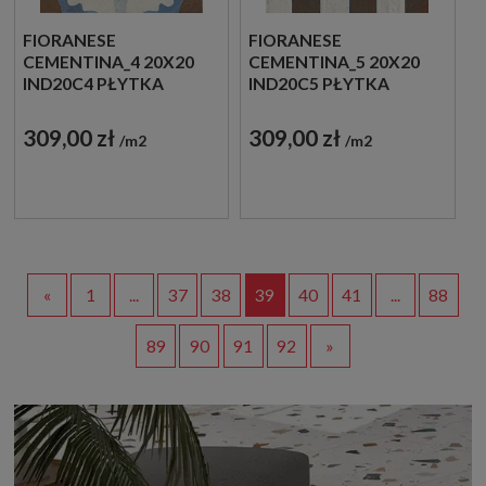
FIORANESE
FIORANESE
CEMENTINA_4 20X20
CEMENTINA_5 20X20
IND20C4 PŁYTKA
IND20C5 PŁYTKA
GRESOWA
GRESOWA
309,00 zł
309,00 zł
m2
m2
«
1
...
37
38
39
40
41
...
88
89
90
91
92
»