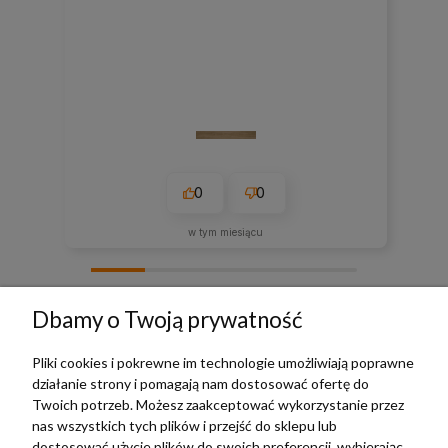
0
0
w tym miesiącu
zebranych i zweryfikowanych przez
Dbamy o Twoją prywatność
Pliki cookies i pokrewne im technologie umożliwiają poprawne
działanie strony i pomagają nam dostosować ofertę do
TERRADECO
Twoich potrzeb. Możesz zaakceptować wykorzystanie przez
nas wszystkich tych plików i przejść do sklepu lub
BAZA WIEDZY
dostosować użycie plików do swoich preferencji, wybierając