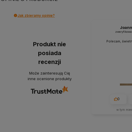
Jak zbieramy opinie?
Joan
zweryfikowa
Polecam, świetn
Produkt nie
posiada
recenzji
Może zainteresują Cię
inne ocenione produkty
0
w tym mie