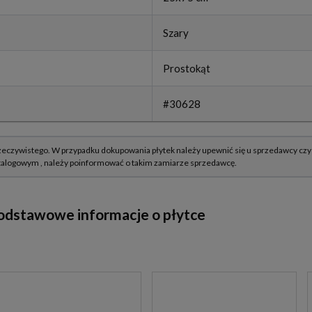
Szary
Prostokąt
#30628
podstawowe informacje o płytce