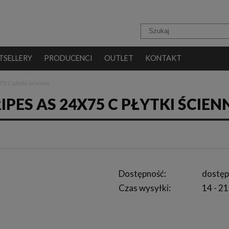
TSELLERY
PRODUCENCI
OUTLET
KONTAKT
5 C płytki ścienne
PES AS 24X75 C PŁYTKI ŚCIEN
Dostępność:
dostęp
Czas wysyłki:
14 - 21