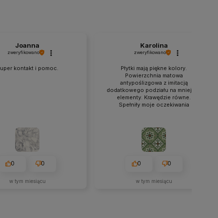
Joanna
Karolina
zweryfikowano
zweryfikowano
uper kontakt i pomoc.
Płytki mają piękne kolory.
Powierzchnia matowa
antypoślizgowa z imitacją
dodatkowego podziału na mniejsze
elementy. Krawędzie równe.
Spełniły moje oczekiwania
0
0
0
0
w tym miesiącu
w tym miesiącu