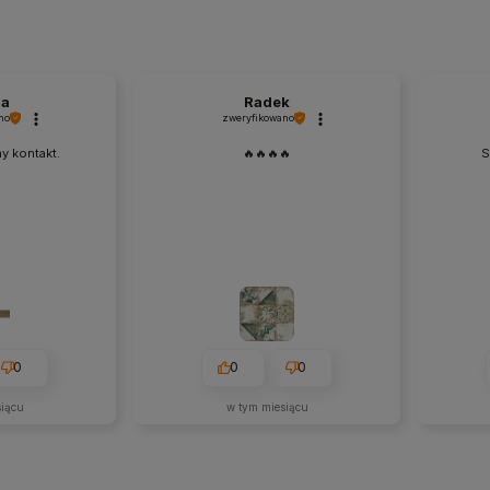
na
Radek
no
zweryfikowano
y kontakt.
🔥🔥🔥🔥
S
0
0
0
siącu
w tym miesiącu