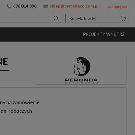
696 014 398
sklep@terradeco.com.pl
Zaloguj się
Koszyk:
(pusty)
PROJEKTY WNĘTRZ
NE
ny na zamówienie
 dni roboczych