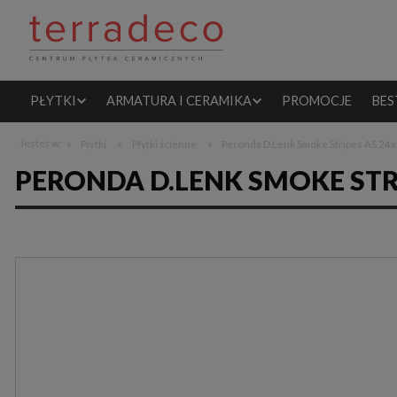
PŁYTKI
ARMATURA I CERAMIKA
PROMOCJE
BES
»
»
»
Jesteś w:
Płytki
Płytki ścienne
Peronda D.Lenk Smoke Stripes AS 24x7
PERONDA D.LENK SMOKE STRI