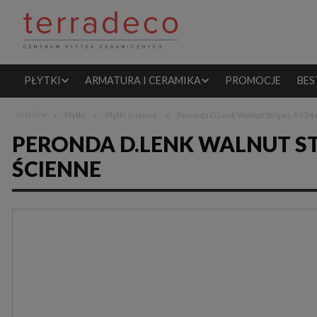
PŁYTKI
ARMATURA I CERAMIKA
PROMOCJE
BES
»
»
»
Jesteś w:
Płytki
Płytki ścienne
Peronda D.Lenk Walnut Stripes AS 24x
PERONDA D.LENK WALNUT STR
ŚCIENNE