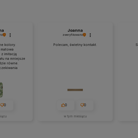
na
Joanna
no
zweryfikowano
ne kolory.
Polecam, świetny kontakt.
S
 matowa
z imitacją
łu na mniejsze
dzie równe.
czekiwania
0
0
0
siącu
w tym miesiącu