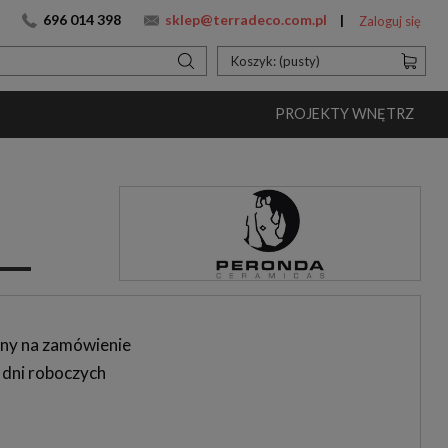
696 014 398
sklep@terradeco.com.pl
Zaloguj się
Koszyk:
(pusty)
PROJEKTY WNĘTRZ
ny na zamówienie
 dni roboczych