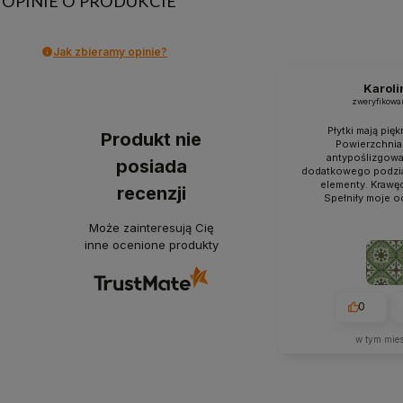
OPINIE O PRODUKCIE
Jak zbieramy opinie?
Karoli
zweryfikowa
Płytki mają pięk
Produkt nie
Powierzchnia
antypoślizgowa 
posiada
dodatkowego podzia
elementy. Krawę
recenzji
Spełniły moje o
Może zainteresują Cię
inne ocenione produkty
0
w tym mie