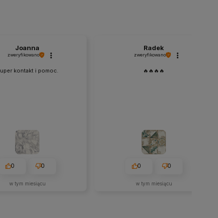
Joanna
Radek
zweryfikowano
zweryfikowano
uper kontakt i pomoc.
🔥🔥🔥🔥
0
0
0
0
w tym miesiącu
w tym miesiącu