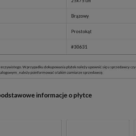
25x75 cm
Brązowy
Prostokąt
#30631
 podstawowe informacje o płytce