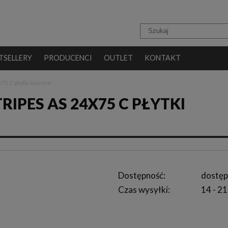
TSELLERY
PRODUCENCI
OUTLET
KONTAKT
75 C płytki ścienne
IPES AS 24X75 C PŁYTKI
Dostępność:
dostęp
Czas wysyłki:
14 - 21