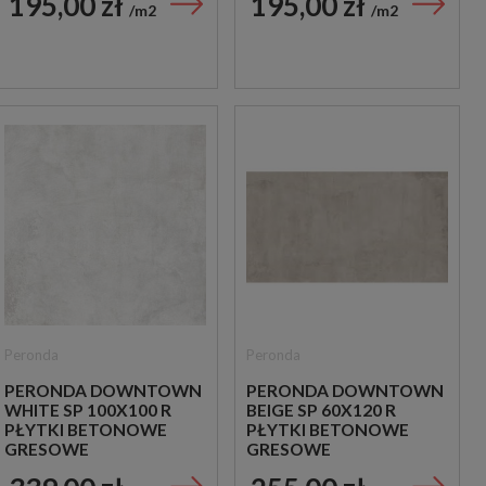
195,00 zł
195,00 zł
m2
m2
Peronda
Peronda
PERONDA DOWNTOWN
PERONDA DOWNTOWN
WHITE SP 100X100 R
BEIGE SP 60X120 R
PŁYTKI BETONOWE
PŁYTKI BETONOWE
GRESOWE
GRESOWE