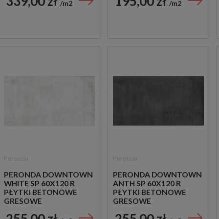
339,00 zł
195,00 zł
m2
m2
Peronda
Peronda
PERONDA DOWNTOWN
PERONDA DOWNTOWN
WHITE SP 60X120 R
ANTH SP 60X120 R
PŁYTKI BETONOWE
PŁYTKI BETONOWE
GRESOWE
GRESOWE
255,00 zł
255,00 zł