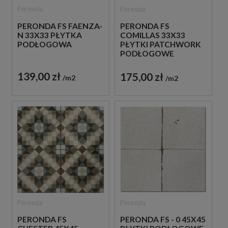
Peronda
Peronda
PERONDA FS FAENZA-
PERONDA FS
N 33X33 PŁYTKA
COMILLAS 33X33
PODŁOGOWA
PŁYTKI PATCHWORK
PODŁOGOWE
139,00 zł
175,00 zł
m2
m2
Peronda
Peronda
PERONDA FS
PERONDA FS - 0 45X45