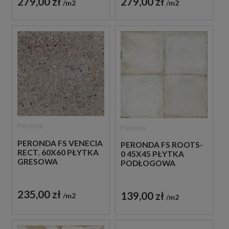
279,00 zł
279,00 zł
m2
m2
Peronda
Peronda
PERONDA FS VENECIA
PERONDA FS ROOTS-
RECT. 60X60 PŁYTKA
0 45X45 PŁYTKA
GRESOWA
PODŁOGOWA
235,00 zł
139,00 zł
m2
m2