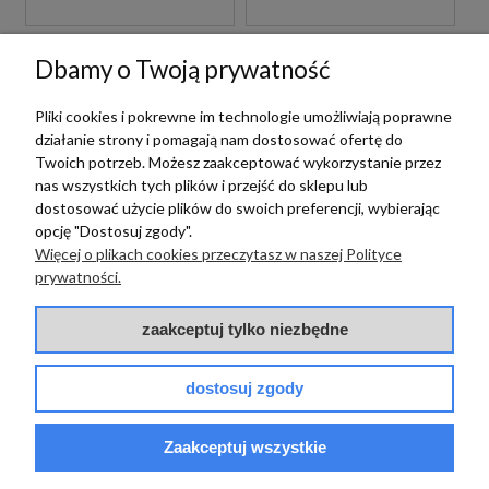
Dbamy o Twoją prywatność
Pliki cookies i pokrewne im technologie umożliwiają poprawne
działanie strony i pomagają nam dostosować ofertę do
Twoich potrzeb. Możesz zaakceptować wykorzystanie przez
nas wszystkich tych plików i przejść do sklepu lub
dostosować użycie plików do swoich preferencji, wybierając
opcję "Dostosuj zgody".
Więcej o plikach cookies przeczytasz w naszej Polityce
Peronda
Peronda
prywatności.
PERONDA FS
PERONDA FS
TRADITION SQUARE
TRADITION SQUARE
zaakceptuj tylko niezbędne
GREEN 20X40 PŁYTKA
BLUE 20X40 PŁYTKA
ŚCIENNA
ŚCIENNA
dostosuj zgody
219,00 zł
259,00 zł
m2
m2
Zaakceptuj wszystkie