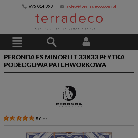
696 014 398
sklep@terradeco.com.pl
PERONDA FS MINORI LT 33X33 PŁYTKA
PODŁOGOWA PATCHWORKOWA
5.0
(
1
)