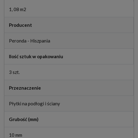
1, 08 m2
Producent
Peronda - Hiszpania
Ilość sztuk w opakowaniu
3 szt.
Przeznaczenie
Płytki na podłogi i ściany
Grubość (mm)
10 mm