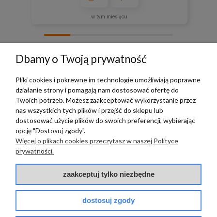
w tym miesiącu
zebranych i zweryfikowanych przez
Dbamy o Twoją prywatność
Pliki cookies i pokrewne im technologie umożliwiają poprawne
działanie strony i pomagają nam dostosować ofertę do
TERRADECO
Twoich potrzeb. Możesz zaakceptować wykorzystanie przez
nas wszystkich tych plików i przejść do sklepu lub
BAZA WIEDZY
dostosować użycie plików do swoich preferencji, wybierając
opcję "Dostosuj zgody".
Więcej o plikach cookies przeczytasz w naszej Polityce
PŁATNOŚCI I DOSTAWA
prywatności.
POMOC
zaakceptuj tylko niezbędne
dostosuj zgody