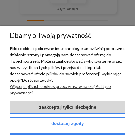
w tym miesiącu
zebranych i zweryfikowanych przez
Dbamy o Twoją prywatność
Pliki cookies i pokrewne im technologie umożliwiają poprawne
działanie strony i pomagają nam dostosować ofertę do
TERRADECO
Twoich potrzeb. Możesz zaakceptować wykorzystanie przez
nas wszystkich tych plików i przejść do sklepu lub
BAZA WIEDZY
dostosować użycie plików do swoich preferencji, wybierając
opcję "Dostosuj zgody".
Więcej o plikach cookies przeczytasz w naszej Polityce
PŁATNOŚCI I DOSTAWA
prywatności.
POMOC
zaakceptuj tylko niezbędne
dostosuj zgody