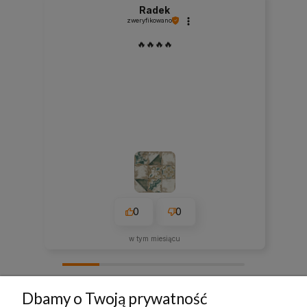
Radek
zweryfikowano
🔥🔥🔥🔥
0
0
w tym miesiącu
zebranych i zweryfikowanych przez
Dbamy o Twoją prywatność