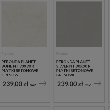
Peronda
Peronda
PERONDA PLANET
PERONDA PLANET
BONE NT 90X90 R
SILVER NT 90X90 R
PŁYTKI BETONOWE
PŁYTKI BETONOWE
GRESOWE
GRESOWE
239,00 zł
239,00 zł
m2
m2