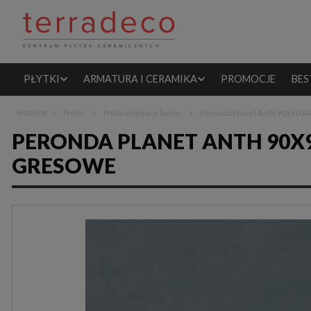
PŁYTKI
ARMATURA I CERAMIKA
PROMOCJE
BES
»
»
»
Jesteś w:
Płytki
Płytki imitujące beton
Peronda Planet Anth 90x90 A
PERONDA PLANET ANTH 90X
GRESOWE