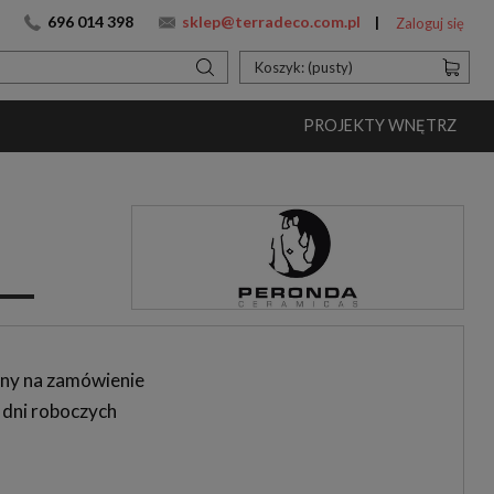
696 014 398
sklep@terradeco.com.pl
Zaloguj się
Koszyk:
(pusty)
PROJEKTY WNĘTRZ
ny na zamówienie
 dni roboczych