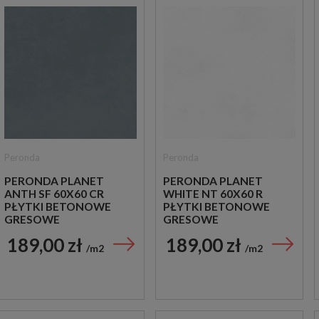
Peronda
Peronda
PERONDA PLANET
PERONDA PLANET
ANTH SF 60X60 CR
WHITE NT 60X60 R
PŁYTKI BETONOWE
PŁYTKI BETONOWE
GRESOWE
GRESOWE
189,00 zł
189,00 zł
m2
m2