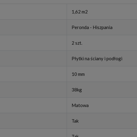
1,62 m2
Peronda - Hiszpania
2 szt.
Płytki na ściany i podłogi
10 mm
38kg
Matowa
Tak
Tak