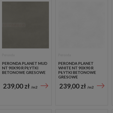
Peronda
Peronda
PERONDA PLANET MUD
PERONDA PLANET
NT 90X90 R PŁYTKI
WHITE NT 90X90 R
BETONOWE GRESOWE
PŁYTKI BETONOWE
GRESOWE
239,00 zł
239,00 zł
m2
m2