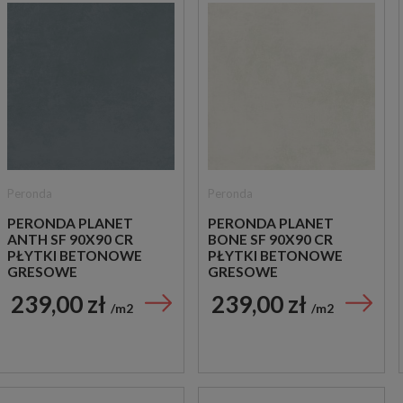
Peronda
Peronda
PERONDA PLANET
PERONDA PLANET
ANTH SF 90X90 CR
BONE SF 90X90 CR
PŁYTKI BETONOWE
PŁYTKI BETONOWE
GRESOWE
GRESOWE
239,00 zł
239,00 zł
m2
m2