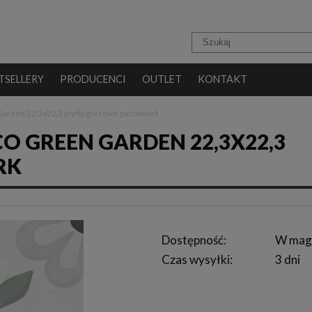
TSELLERY
PRODUCENCI
OUTLET
KONTAKT
arden 22,3x22,3 płytki gresowe patchwork
 GREEN GARDEN 22,3X22,3
RK
Dostępność:
W mag
Czas wysyłki:
3 dni