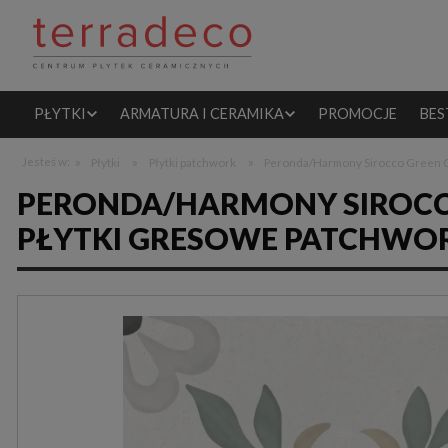
PŁYTKI
ARMATURA I CERAMIKA
PROMOCJE
BES
»
»
»
Jesteś w:
Płytki
Płytki patchwork
Peronda/Harmony Sirocco Green G
PERONDA/HARMONY SIROCCO
PŁYTKI GRESOWE PATCHWO