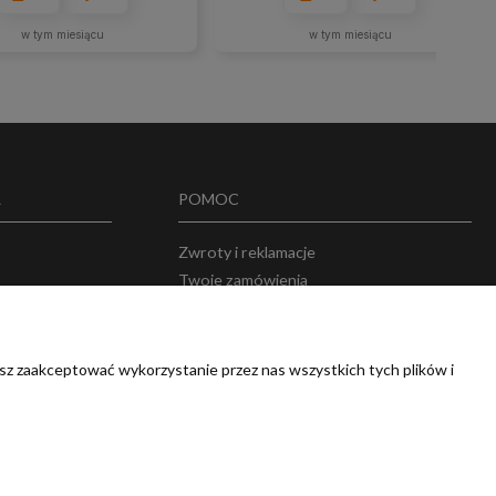
w tym miesiącu
w tym miesiącu
A
POMOC
Zwroty i reklamacje
Twoje zamówienia
w
Przechowalnia
sz zaakceptować wykorzystanie przez nas wszystkich tych plików i