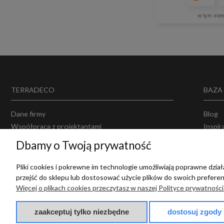
w tym mie
TERRADECO
BAZA
Dane firmy
Blog
Współpraca z projektantami
Inspir
Projektowanie wnętrz
Opinie
Dbamy o Twoją prywatność
Producenci
Polity
Regul
Pliki cookies i pokrewne im technologie umożliwiają poprawne dzi
przejść do sklepu lub dostosować użycie plików do swoich preferenc
Więcej o plikach cookies przeczytasz w naszej Polityce prywatności
zaakceptuj tylko niezbędne
dostosuj zgody