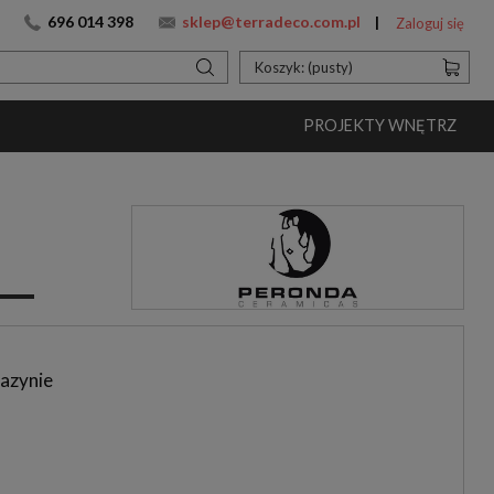
696 014 398
sklep@terradeco.com.pl
Zaloguj się
Koszyk:
(pusty)
PROJEKTY WNĘTRZ
azynie