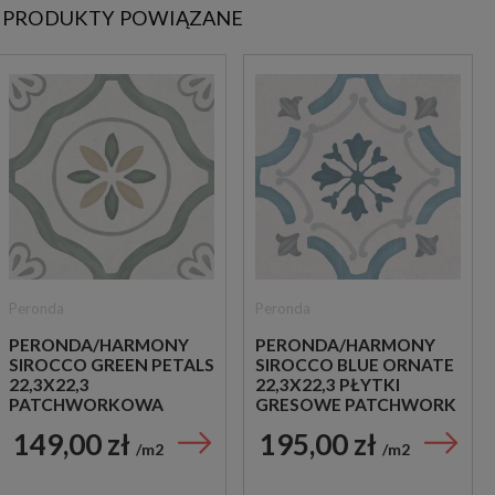
PRODUKTY POWIĄZANE
Peronda
Peronda
PERONDA/HARMONY
PERONDA/HARMONY
SIROCCO GREEN PETALS
SIROCCO BLUE ORNATE
22,3X22,3
22,3X22,3 PŁYTKI
PATCHWORKOWA
GRESOWE PATCHWORK
PŁYTKA Z MOTYWEM
149,00 zł
195,00 zł
ROŚLINNYM
m2
m2