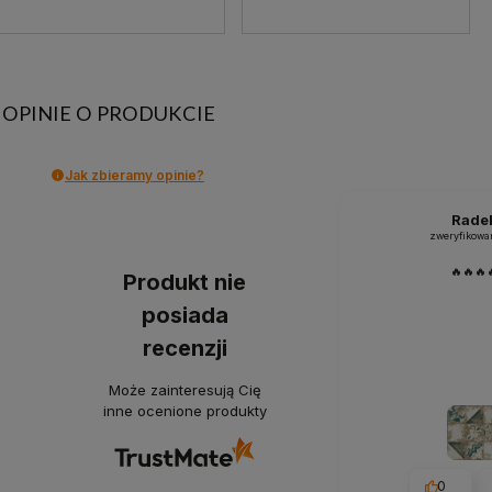
OPINIE O PRODUKCIE
Jak zbieramy opinie?
Rade
zweryfikowa
🔥🔥🔥
Produkt nie
posiada
recenzji
Może zainteresują Cię
inne ocenione produkty
0