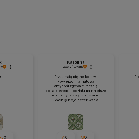
k
Karolina
no
zweryfikowano
🔥
Płytki mają piękne kolory.
Po
Powierzchnia matowa
antypoślizgowa z imitacją
dodatkowego podziału na mniejsze
elementy. Krawędzie równe.
Spełniły moje oczekiwania
0
0
0