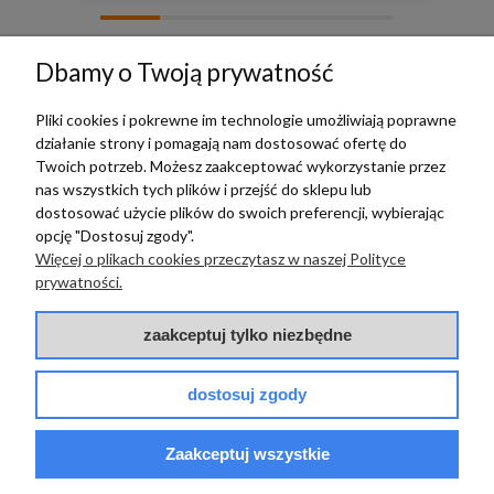
zebranych i zweryfikowanych przez
Dbamy o Twoją prywatność
Pliki cookies i pokrewne im technologie umożliwiają poprawne
działanie strony i pomagają nam dostosować ofertę do
TERRADECO
Twoich potrzeb. Możesz zaakceptować wykorzystanie przez
nas wszystkich tych plików i przejść do sklepu lub
BAZA WIEDZY
dostosować użycie plików do swoich preferencji, wybierając
opcję "Dostosuj zgody".
Więcej o plikach cookies przeczytasz w naszej Polityce
PŁATNOŚCI I DOSTAWA
prywatności.
POMOC
zaakceptuj tylko niezbędne
dostosuj zgody
Zaakceptuj wszystkie
© 2017 - 2025 | terradeco.com.pl
code and analytics: terradeco
software:
shoper.pl