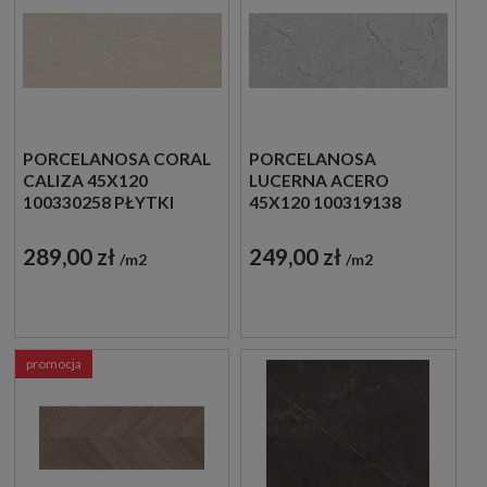
PORCELANOSA CORAL
PORCELANOSA
CALIZA 45X120
LUCERNA ACERO
100330258 PŁYTKI
45X120 100319138
ŚCIENNE IMITUJĄCE
PŁYTKI ŚCIENNE
KAMIEŃ
IMITUJĄCE KAMIEŃ
289,00 zł
249,00 zł
m2
m2
promocja