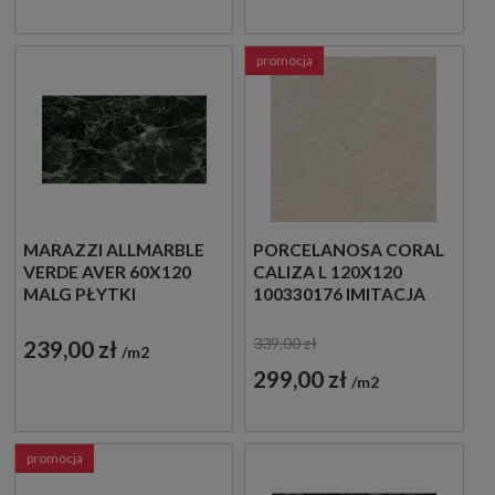
promocja
MARAZZI ALLMARBLE
PORCELANOSA CORAL
VERDE AVER 60X120
CALIZA L 120X120
MALG PŁYTKI
100330176 IMITACJA
MARMUROWE
KAMIENIA
GRESOWE
339,00 zł
239,00 zł
m2
299,00 zł
m2
promocja