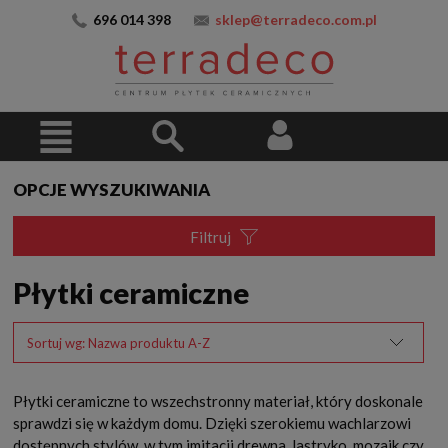
696 014 398
sklep@terradeco.com.pl
OPCJE WYSZUKIWANIA
Filtruj
Płytki ceramiczne
Sortuj wg:
Nazwa produktu A-Z
Płytki ceramiczne to wszechstronny materiał, który doskonale
sprawdzi się w każdym domu. Dzięki szerokiemu wachlarzowi
dostępnych stylów, w tym imitacji drewna, lastryko, mozaik czy