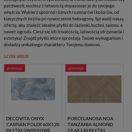
patchwork, możesz z łatwością dopasować je do swojego
wnętrza. Wybierz spośród różnych rozmiarów i kolorów, od
klasycznych beżów po nowoczesne heksagony. Sprawdź naszą
ofertę, aby znaleźć idealne płytki do łazienki, kuchni, salonu, a
nawet ogrodu. Ciesz się ich trwałością, łatwością utrzymania i
estetyką! Znajdź płytki, które sprostają Twoim wymaganiom i
dodadzą unikalnego charakteru Twojemu domowi.
czytaj więcej
promocja
promocja
DECOVITA ONYX
PORCELANOSA NOA
CASPIAN POLER 60X120
TANZANIA ALMOND
PŁYTKI ONYKSOWE
59,6X120 PŁYTKI