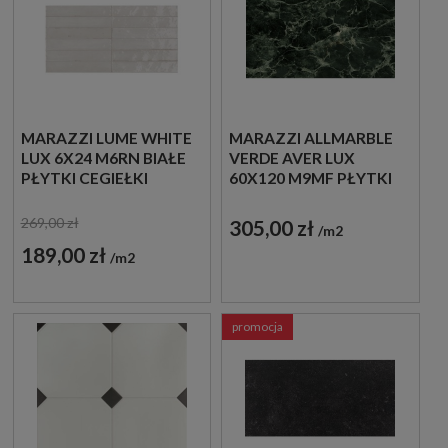
MARAZZI LUME WHITE
MARAZZI ALLMARBLE
LUX 6X24 M6RN BIAŁE
VERDE AVER LUX
PŁYTKI CEGIEŁKI
60X120 M9MF PŁYTKI
MARMUROWE
GRESOWE
269,00 zł
305,00 zł
m2
189,00 zł
m2
promocja