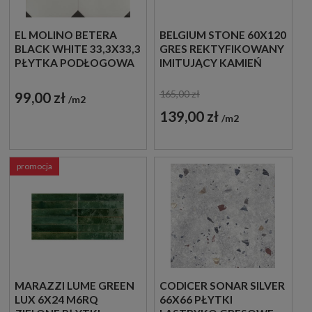
EL MOLINO BETERA
BELGIUM STONE 60X120
BLACK WHITE 33,3X33,3
GRES REKTYFIKOWANY
PŁYTKA PODŁOGOWA
IMITUJĄCY KAMIEŃ
DEKORACYJNA
165,00 zł
99,00 zł
m2
139,00 zł
m2
promocja
MARAZZI LUME GREEN
CODICER SONAR SILVER
LUX 6X24 M6RQ
66X66 PŁYTKI