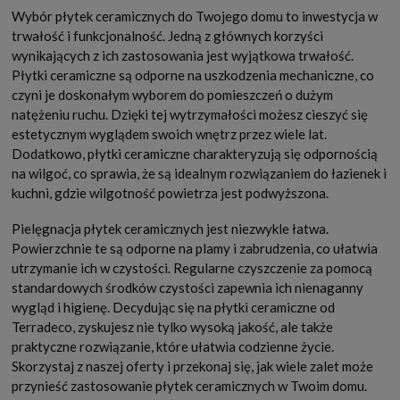
Wybór płytek ceramicznych do Twojego domu to inwestycja w
trwałość i funkcjonalność. Jedną z głównych korzyści
wynikających z ich zastosowania jest wyjątkowa trwałość.
Płytki ceramiczne są odporne na uszkodzenia mechaniczne, co
czyni je doskonałym wyborem do pomieszczeń o dużym
natężeniu ruchu. Dzięki tej wytrzymałości możesz cieszyć się
estetycznym wyglądem swoich wnętrz przez wiele lat.
Dodatkowo, płytki ceramiczne charakteryzują się odpornością
na wilgoć, co sprawia, że są idealnym rozwiązaniem do łazienek i
kuchni, gdzie wilgotność powietrza jest podwyższona.
Pielęgnacja płytek ceramicznych jest niezwykle łatwa.
Powierzchnie te są odporne na plamy i zabrudzenia, co ułatwia
utrzymanie ich w czystości. Regularne czyszczenie za pomocą
standardowych środków czystości zapewnia ich nienaganny
wygląd i higienę. Decydując się na płytki ceramiczne od
Terradeco, zyskujesz nie tylko wysoką jakość, ale także
praktyczne rozwiązanie, które ułatwia codzienne życie.
Skorzystaj z naszej oferty i przekonaj się, jak wiele zalet może
przynieść zastosowanie płytek ceramicznych w Twoim domu.