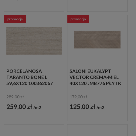
promocja
promocja
PORCELANOSA
SALONI EUKALYPT
TARANTO BONE L
VECTOR CREMA-MIEL
59,6X120 100362067
40X120 JMB776 PŁYTKI
PŁYTKI
DREWNOPODOBNE
TRAWERTYNOWE
ŚCIENNE
289,00 zł
179,00 zł
259,00 zł
125,00 zł
m2
m2