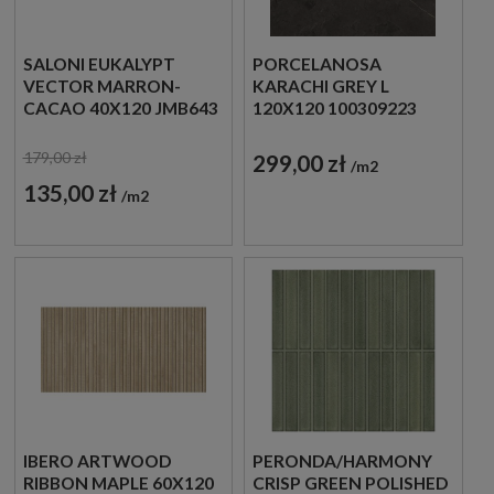
SALONI EUKALYPT
PORCELANOSA
VECTOR MARRON-
KARACHI GREY L
CACAO 40X120 JMB643
120X120 100309223
PŁYTKI
IMITACJA KAMIENIA
DREWNOPODOBNE
179,00 zł
299,00 zł
m2
ŚCIENNE
135,00 zł
m2
IBERO ARTWOOD
PERONDA/HARMONY
RIBBON MAPLE 60X120
CRISP GREEN POLISHED