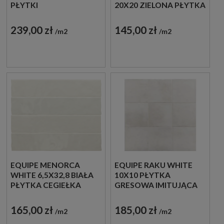
PŁYTKI
20X20 ZIELONA PŁYTKA
DREWNOPODOBNE
ŚCIENNA
IMITUJĄCE LAMELE
DEKORACYJNA
239,00 zł
145,00 zł
m2
m2
EQUIPE MENORCA
EQUIPE RAKU WHITE
WHITE 6,5X32,8 BIAŁA
10X10 PŁYTKA
PŁYTKA CEGIEŁKA
GRESOWA IMITUJĄCA
BETON
165,00 zł
185,00 zł
m2
m2