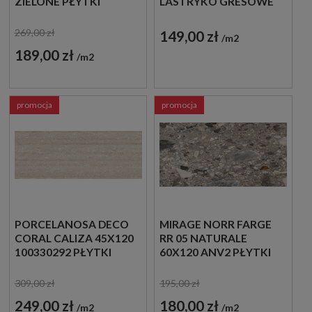
ZIELONE PŁYTKI
LASTRYKO GRESOWE
CEGIEŁKI
269,00 zł
149,00 zł
m2
189,00 zł
m2
promocja
promocja
PORCELANOSA DECO
MIRAGE NORR FARGE
CORAL CALIZA 45X120
RR 05 NATURALE
100330292 PŁYTKI
60X120 ANV2 PŁYTKI
ŚCIENNE IMITUJĄCE
LASTRYKO
KAMIEŃ
309,00 zł
195,00 zł
249,00 zł
180,00 zł
m2
m2