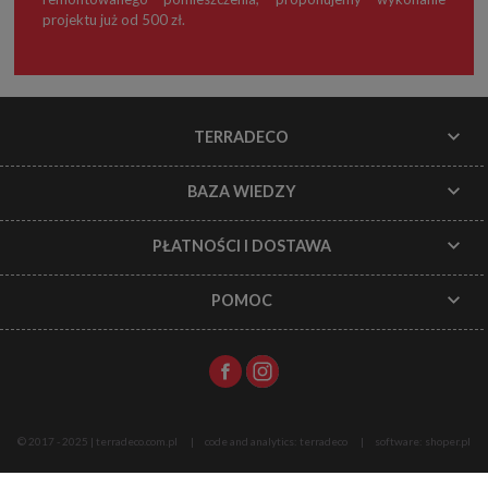
projektu już od 500 zł.
TERRADECO
BAZA WIEDZY
PŁATNOŚCI I DOSTAWA
POMOC
© 2017 - 2025 | terradeco.com.pl
code and analytics: terradeco
software:
shoper.pl