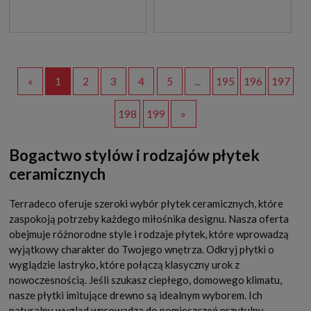
«
1
2
3
4
5
...
195
196
197
198
199
»
Bogactwo stylów i rodzajów płytek
ceramicznych
Terradeco oferuje szeroki wybór płytek ceramicznych, które
zaspokoją potrzeby każdego miłośnika designu. Nasza oferta
obejmuje różnorodne style i rodzaje płytek, które wprowadzą
wyjątkowy charakter do Twojego wnętrza. Odkryj płytki o
wyglądzie lastryko, które połączą klasyczny urok z
nowoczesnością. Jeśli szukasz ciepłego, domowego klimatu,
nasze płytki imitujące drewno są idealnym wyborem. Ich
naturalny wygląd wprowadza do pomieszczeń przytulny,