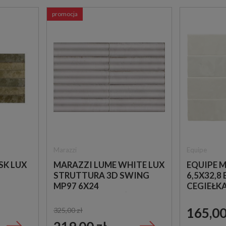
promocja
Marazzi
Equipe
SK LUX
MARAZZI LUME WHITE LUX
EQUIPE 
STRUTTURA 3D SWING
6,5X32,8
MP97 6X24
CEGIEŁK
STRUKTURALNA ŚCIENNA
PŁYTKA CEGIEŁKA
165,00
325,00 zł