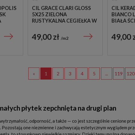
OPOLIS
CIL GRACE CLARI GLOSS
CIL KER
SK
5X25 ZIELONA
BIANCO 
A
RUSTYKALNA CEGIEŁKA W
BIAŁA ŚC
JNA -
POŁYSKU
W POŁYS
49,00 zł
49,00 
m2
«
1
2
3
4
5
...
119
120
ałych płytek zepchnięta na drugi plan
wytrzymałość, odporność, a także — co jest szczególnie cenione prz
. Pozostają one niezmienne i zachwycają estetycznym wyglądem przez
egłą, to stosunkowo niewielkie rozmiary. Dzięki temu można dopaso