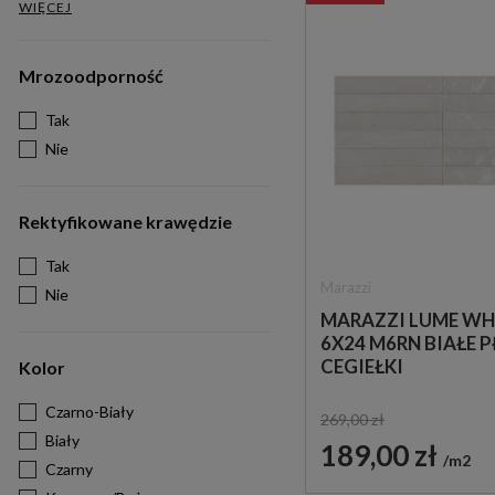
WIĘCEJ
Mrozoodporność
Tak
Nie
Rektyfikowane krawędzie
Tak
Marazzi
Nie
MARAZZI LUME WH
6X24 M6RN BIAŁE P
CEGIEŁKI
Kolor
Czarno-Biały
269,00 zł
Biały
189,00 zł
m2
Czarny