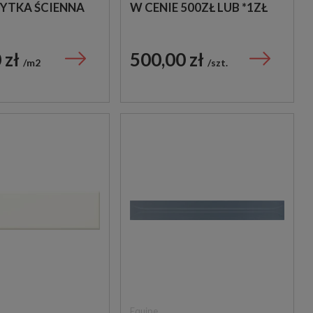
ŁYTKA ŚCIENNA
W CENIE 500ZŁ LUB *1ZŁ
 zł
500,00 zł
m2
szt.
Equipe