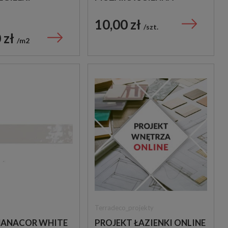
DEKORACYJNA
10,00 zł
szt.
 zł
m2
Terradeco_projekty
MANACOR WHITE
PROJEKT ŁAZIENKI ONLINE