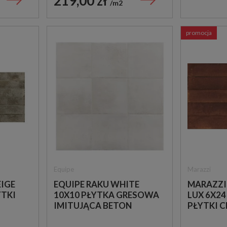
219,00 zł
m2
promocja
Equipe
Marazzi
EIGE
EQUIPE RAKU WHITE
MARAZZI
YTKI
10X10 PŁYTKA GRESOWA
LUX 6X2
IMITUJĄCA BETON
PŁYTKI C