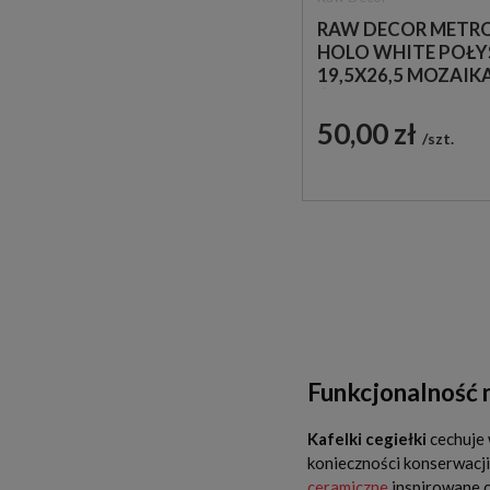
RAW DECOR METR
HOLO WHITE POŁY
19,5X26,5 MOZAIK
ŚCIENNA DEKORACY
ZESTAW 3 PŁYTKI
50,00 zł
szt.
Funkcjonalność m
Kafelki cegiełki
cechuje 
konieczności konserwacji
ceramiczne
inspirowane c