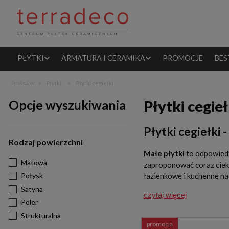
PŁYTKI
ARMATURA I CERAMIKA
PROMOCJE
BES
»
»
Jesteś w:
Płytki
Płytki cegiełki
Opcje wyszukiwania
Płytki cegieł
Płytki cegiełki 
Rodzaj powierzchni
Małe płytki
to odpowiedź
Matowa
zaproponować coraz ciek
Połysk
łazienkowe
i kuchenne n
Satyna
czytaj więcej
Poler
Strukturalna
promocja