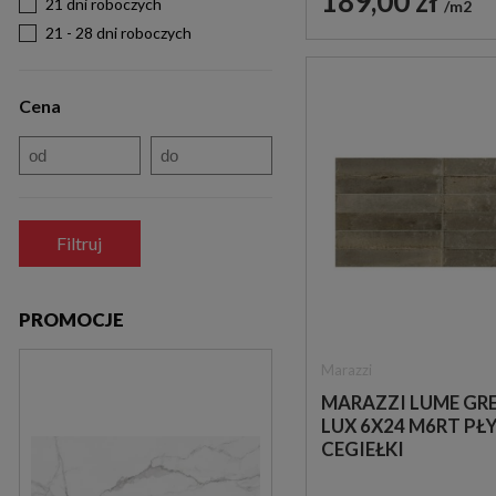
189,00 zł
21 dni roboczych
m2
21 - 28 dni roboczych
Cena
Filtruj
PROMOCJE
Marazzi
MARAZZI LUME GR
LUX 6X24 M6RT PŁ
CEGIEŁKI