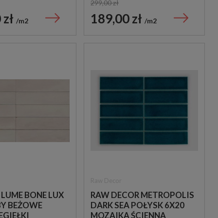
299,00 zł
 zł
189,00 zł
m2
m2
ITT Ceramic
Baldocer
D
ITT HEXA VERACRUZ
BALDOCER BLANCO
MATT 23X27 OUTLET
PULIDO 60X120 PŁY
GRESOWE
219,00 zł
189,00 zł
179,00 zł
139,00 zł
m2
m2
Raw Decor
 LUME BONE LUX
RAW DECOR METROPOLIS
8Y BEŻOWE
DARK SEA POŁYSK 6X20
EGIEŁKI
MOZAIKA ŚCIENNA