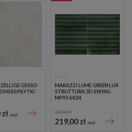
Marazzi
 ZELLIGE GESSO
MARAZZI LUME GREEN LUX
0 M5S0 PŁYTKI
STRUTTURA 3D SWING
MP92 6X24
STRUKTURALNA ŚCIENNA
PŁYTKA CEGIEŁKA
 zł
325,00 zł
m2
219,00 zł
m2