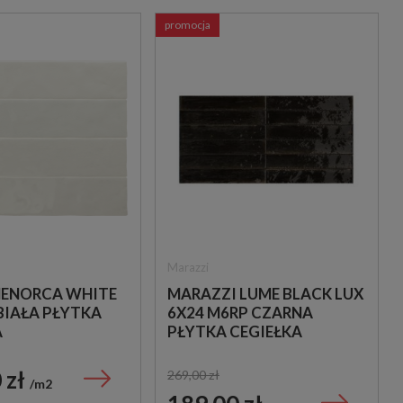
promocja
Marazzi
MENORCA WHITE
MARAZZI LUME BLACK LUX
 BIAŁA PŁYTKA
6X24 M6RP CZARNA
A
PŁYTKA CEGIEŁKA
 zł
269,00 zł
m2