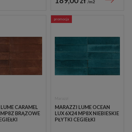
189,00 zł
m2
promocja
Marazzi
 LUME CARAMEL
MARAZZI LUME OCEAN
4 MP8Z BRĄZOWE
LUX 6X24 MP8X NIEBIESKIE
EGIEŁKI
PŁYTKI CEGIEŁKI