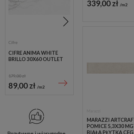
339,00 zł
m2
Cifre
Halcon Grupo
CIFRE ANIMA WHITE
HALCON GRUPO DERBY
BRILLO 30X60 OUTLET
GREY 45X45 OUTLET
179,00 zł
115,00 zł
89,00 zł
99,90 zł
m2
m2
Marazzi
MARAZZI ARTCRAF
POMICE 5,3X30 M
BIAŁA PŁYTKA CEG
Pozytywne i wiarygodne