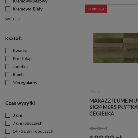
Kremowy/Beżowy
Kremowo-Biały
promocja
WIĘCEJ
Kształt
Kwadrat
Prostokąt
Jodełka
Romb
Nieregularny
Marazzi
MARAZZI LUME MU
Czas wysyłki
6X24 M6RS PŁYTKA
CEGIEŁKA
3 dni
7 dni roboczych
339,00 zł
14 - 21 dni roboczych