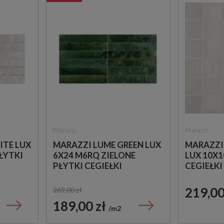
Marazzi
Marazzi
ITE LUX
MARAZZI LUME GREEN LUX
MARAZZI
ŁYTKI
6X24 M6RQ ZIELONE
LUX 10X1
PŁYTKI CEGIEŁKI
CEGIEŁKI
219,00
269,00 zł
189,00 zł
m2