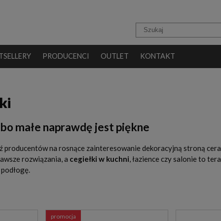
TSELLERY
PRODUCENCI
OUTLET
KONTAKT
ki
- bo małe naprawdę jest piękne
 producentów na rosnące zainteresowanie dekoracyjną stroną cerami
awsze rozwiązania, a
cegiełki w kuchni
, łazience czy salonie to te
a podłogę.
promocja