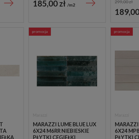
185,00 zł
299,00 zł
m2
189,00
promocja
promocja
Arcana
Cifre
ARCANA
CIFRE OVERLAND SAN
STRACCIATELLA-R
N-PLUS RECT. 60X120
NACAR 60X120 PŁYTKI
PŁYTKI KAMIENNE
LASTRYKO GRESOWE
179,00 zł
209,00 zł
159,00 zł
139,00 zł
m2
m2
Marazzi
Marazzi
T
MARAZZI LUME BLUE LUX
MARAZZI
GTA
6X24 M6RR NIEBIESKIE
6X24 MP
IEŁKA
PŁYTKI CEGIEŁKI
PŁYTKI C