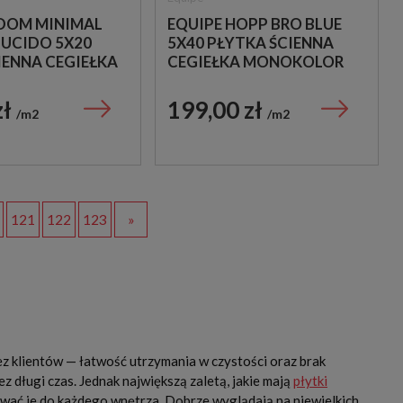
ADOM MINIMAL
EQUIPE HOPP BRO BLUE
LUCIDO 5X20
5X40 PŁYTKA ŚCIENNA
IENNA CEGIEŁKA
CEGIEŁKA MONOKOLOR
KU
zł
199,00 zł
m2
m2
121
122
123
»
ez klientów — łatwość utrzymania w czystości oraz brak
 długi czas. Jednak największą zaletą, jakie mają
płytki
wać je do każdego wnętrza. Dobrze wyglądają na niewielkich