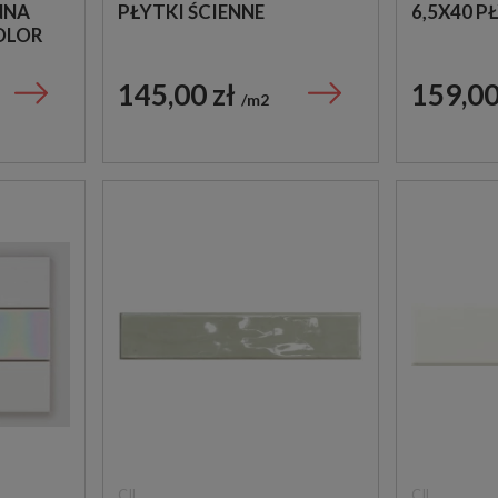
NNA
PŁYTKI ŚCIENNE
6,5X40 P
OLOR
145,00 zł
159,00
m2
CIL
CIL