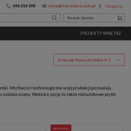
696 014 398
sklep@terradeco.com.pl
Zaloguj się
Koszyk:
(pusty)
PROJEKTY WNĘTRZ
Sortuj wg:
Nazwa produktu A-Z
ki. Możliwości technologiczne w jej produkcji pozwalają
raz ozdoba ściany. Niektóre opcje to także nietuzinkowe
płytki
promocja