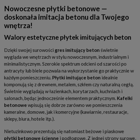
Nowoczesne płytki betonowe —
doskonała imitacja betonu dla Twojego
wnętrza!
Walory estetyczne płytek imitujących beton
Dzięki swojej surowości
gres imitujący beton
świetnie
wygląda we wnętrzach w stylu nowoczesnym, industrialnym i
minimalistycznym. Szerokie spektrum odcieni od szarości po
antracyty lub biele pozwala na wykorzystanie go praktycznie w
każdym pomieszczeniu.
Płytki imitujące beton
idealnie
komponują się z drewnem, metalem, szkłem czy naturalną cegłą.
Świetnie wyglądają w łazienkach, korytarzach, kuchniach i
salonach, będąc jednocześnie elementem praktycznym.
Kafelki
betonowe
wpisują się dobrze zarówno we pomieszczenia
kameralne, domowe, jak i komercyjne (kawiarnie, restauracje,
sklepy, biura, hotele itp.).
Nietuzinkowo prezentują się natomiast beżowe i piaskowe
płytki betonowe ścienne
i podłogowe. Z jednej strony surowe,