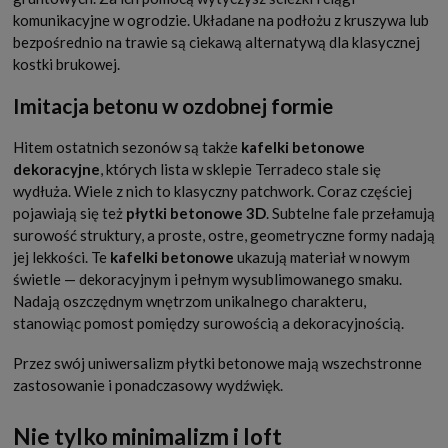
komunikacyjne w ogrodzie. Układane na podłożu z kruszywa lub
bezpośrednio na trawie są ciekawą alternatywą dla klasycznej
kostki brukowej.
Imitacja betonu w ozdobnej formie
Hitem ostatnich sezonów są także
kafelki betonowe
dekoracyjne
, których lista w sklepie Terradeco stale się
wydłuża. Wiele z nich to klasyczny patchwork. Coraz częściej
pojawiają się też
płytki betonowe 3D
. Subtelne fale przełamują
surowość struktury, a proste, ostre, geometryczne formy nadają
jej lekkości. Te
kafelki betonowe
ukazują materiał w nowym
świetle — dekoracyjnym i pełnym wysublimowanego smaku.
Nadają oszczędnym wnętrzom unikalnego charakteru,
stanowiąc pomost pomiędzy surowością a dekoracyjnością.
Przez swój uniwersalizm płytki betonowe mają wszechstronne
zastosowanie i ponadczasowy wydźwięk.
Nie tylko minimalizm i loft