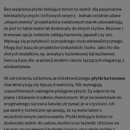
Bez wątpienia płytki imitujące beton to wybór dla pasjonatów
minimalistycznych i loftowych wnętrz. Jednak ostatnie udane
„eksperymenty” projektantów światowych marek udowadniają,
że jest to także materiał doskonały do innych stylów. Beżowe i
kremowe opcje świetnie oddają harmonię japandi czy zen.
Wpisują się przytulność oszczędnego stylu minimalistycznego.
Mogą być bazą do projektów toskańskich i boho. Jako tło dla
złotych dodatków, np. armatury łazienkowej lub kuchennej
tworzą bazę dla aranżacji modern classic łączących elegancję z
minimalizmem.
W odróżnieniu od betonu architektonicznego
płytki betonowe
charakteryzują się lepszą trwałością. Nie wymagają
czasochłonnych zabiegów pielęgnacyjnych. Są odporne na
plamy i działanie środków chemicznych. W przeciwieństwie do
oryginalnego surowca łatwiej utrzymać je w czystości. Ich
parametry techniczne sprawiają, że są materiałem o
wszechstronnym zastosowaniu. Płytki imitujące beton to
doskonały wybór do salonu, kuchni oraz łazienki. Ułożone na
tarasie czy na elewacji budynku tworzą otoczenie spójne z