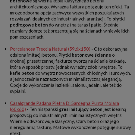
betonowe
są wierną kopią klasycznego betonu
architektonicznego. Wyraźna faktura potęguje ten efekt. Ta
mrozoodporna opcja zachwyca wszystkich poszukujących
rozwiązań idealnych do industrialnych aranżacji. To
płytki
podłogowe beton
do wnętrz i na taras i patio. Średnie
rozmiary dobrze też prezentują się na ścianach w niewielkich
pomieszczeniach.
Porcelanosa Treccia Natural (59,6x150)
- Oto dekoracyjna
odsłona imitacji betonu.
Płytki betonowe ścienne
o
drobnej, przestrzennej fakturze tworzą na ścianie kaskadę,
która w sposób prosty, jednak wyraźny zdobi wnętrze. To
kafle beton
do wnętrz nowoczesnych, chłodnych i surowych,
a jednocześnie naznaczonych minimalistyczną elegancją.
Opcje do wykończenia łazienki, salonu, jadalni, ale też do
sypialni.
Casalgrande Padana Pietra Di Sardegna Punta Molara
(60x60)
- Ten hiszpański
gres imitujący beton
jest idealną
propozycją do industrialnych i minimalistycznych wnętrz.
Wiernie odwzorowuje klasyczny, szary beton oraz jego
nieregularną fakturę. Matowe wykończenie potęguje surowy
efekt.