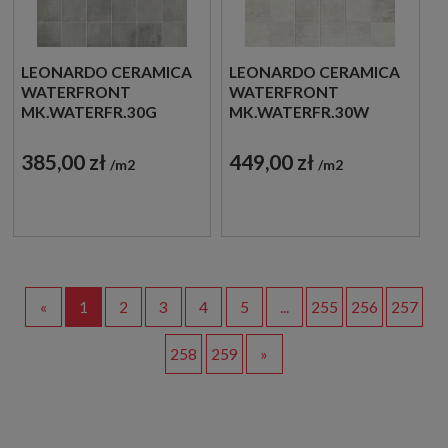
LEONARDO CERAMICA
LEONARDO CERAMICA
WATERFRONT
WATERFRONT
MK.WATERFR.30G
MK.WATERFR.30W
30X30 MOZAIKA
30X30 MOZAIKA
DEKORACYJNA
DEKORACYJNA
385,00 zł
449,00 zł
m2
m2
«
1
2
3
4
5
...
255
256
257
258
259
»