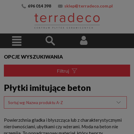
696 014 398
sklep@terradeco.com.pl
OPCJE WYSZUKIWANIA
Filtruj
Płytki imitujące beton
Sortuj wg:
Nazwa produktu A-Z
Powierzchnia gładka i błyszcząca lub z charakterystycznymi
nierównościami, ubytkami czy wżerami. Moda na beton nie
przemija. To ponadczasowy materiał, który tworzy