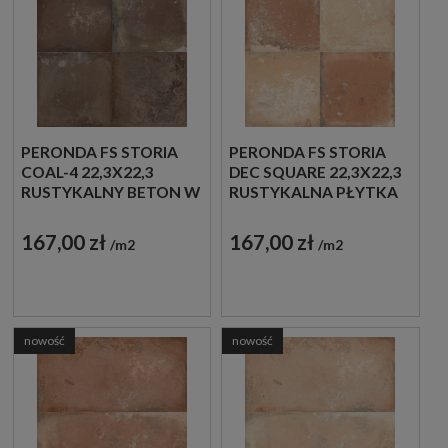
PERONDA FS STORIA
PERONDA FS STORIA
COAL-4 22,3X22,3
DEC SQUARE 22,3X22,3
RUSTYKALNY BETON W
RUSTYKALNA PŁYTKA
GRAFITOWYM
W BEŻOWYM KOLORZE
KOLORZE
167,00 zł
167,00 zł
m2
m2
nowość
nowość