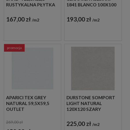
RUSTYKALNA PŁYTKA
1841 BLANCO 100X100
W BEŻOWYM KOLORZE
PŁYTKI LASTRYKO
GRESOWE
167,00 zł
193,00 zł
m2
m2
promocja
APARICI TEX GREY
DURSTONE SOMPORT
NATURAL 59,5X59,5
LIGHT NATURAL
OUTLET
120X120 SZARY
MINIMALISTYCZNY
BETON W DUŻYM
269,00 zł
225,00 zł
m2
FORMACIE