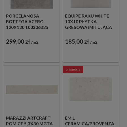
PORCELANOSA
EQUIPE RAKU WHITE
BOTTEGA ACERO
10X10 PŁYTKA
120X120 100306325
GRESOWA IMITUJĄCA
PŁYTKI BETONOWE
BETON
GRESOWE
299,00 zł
185,00 zł
m2
m2
promocja
MARAZZI ARTCRAFT
EMIL
POMICE 5,3X30 MGTA
CERAMICA/PROVENZA