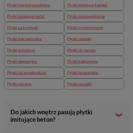
Płytki marmuropodobne
Płytki imitujące kamień
Płytki imitujące metal
Płytki mrozoodporne
Płytki na kominek
Płytki trawertynowe
Płytki heksagonalne
Płytki cegiełki
Płytki w kolorze
Płytki do garażu
Płytki elewacyjne
Płytki balkonowe
Płytki do przedpokoju
Płytki hiszpańskie
Płytki włoskie
Płytki mozaiki
Do jakich wnętrz pasują płytki
imitujące beton?