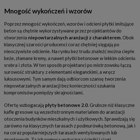
Mnogość wykończeń i wzorów
Poprzez mnogość wykończeń, wzorów i odcieni płytki imitujące
beton są chętnie wykorzystywane przez projektantów do
stworzenia
niepowtarzalnych aranżacji z charakterem
. Obok
klasycznej szarości producenci coraz chętniej sięgają po
nieoczywiste odcienie. Na rynku bez trudu znaleźć można ciepłe
beże, złamane kremy, a nawet płytki betonowe w lekkim odcieniu
srebra i złota. W ten sposób projektanci po mistrzowsku łączą
surowość struktury z elementami eleganckimi, a wręcz
luksusowymi. Tym samym dają odbiorcom szansę tworzenia
niepowtarzalnych aranżacji bez konieczności szukania
kompromisów pomiędzy skrajnościami.
Ofertę wzbogacają
płyty betonowe 2.0
. Grubsze niż klasyczne
kafle gresowe są wszechstronnym materiałem do aranżacji
otoczenia budynków mieszkalnych i użytkowych. Sprawdzają się
zarówno na klasycznych tarasach z podmurówką betonową, jak i
na coraz popularniejszych tarasach wentylowanych lub
gruntowych. Za ich pomocą wytyczysz ścieżki i ciągi