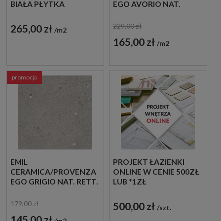
BIAŁA PŁYTKA
EGO AVORIO NAT.
CEGIEŁKA IMITUJĄCA
RETT. 60X120 EGNZ
BETON
PŁYTKI LASTRYKO
229,00 zł
265,00 zł
m2
GRESOWE
165,00 zł
m2
promocja
EMIL
PROJEKT ŁAZIENKI
CERAMICA/PROVENZA
ONLINE W CENIE 500ZŁ
EGO GRIGIO NAT. RETT.
LUB *1ZŁ
60X60 EHE5 PŁYTKI
LASTRYKO GRESOWE
179,00 zł
500,00 zł
szt.
145,00 zł
m2