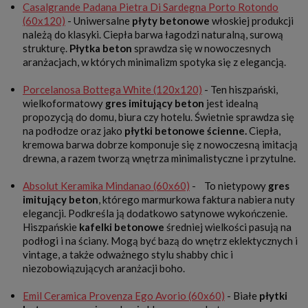
Casalgrande Padana Pietra Di Sardegna Porto Rotondo
(60x120)
- Uniwersalne
płyty betonowe
włoskiej produkcji
należą do klasyki. Ciepła barwa łagodzi naturalną, surową
strukturę.
Płytka beton
sprawdza się w nowoczesnych
aranżacjach, w których minimalizm spotyka się z elegancją.
Porcelanosa Bottega White (120x120)
- Ten hiszpański,
wielkoformatowy
gres imitujący beton
jest idealną
propozycją do domu, biura czy hotelu. Świetnie sprawdza się
na podłodze oraz jako
płytki betonowe ścienne.
Ciepła,
kremowa barwa dobrze komponuje się z nowoczesną imitacją
drewna, a razem tworzą wnętrza minimalistyczne i przytulne.
Absolut Keramika Mindanao (60x60)
- To nietypowy
gres
imitujący beton
, którego marmurkowa faktura nabiera nuty
elegancji. Podkreśla ją dodatkowo satynowe wykończenie.
Hiszpańskie
kafelki betonowe
średniej wielkości pasują na
podłogi i na ściany. Mogą być bazą do wnętrz eklektycznych i
vintage, a także odważnego stylu shabby chic i
niezobowiązujących aranżacji boho.
Emil Ceramica Provenza Ego Avorio (60x60)
- Białe
płytki