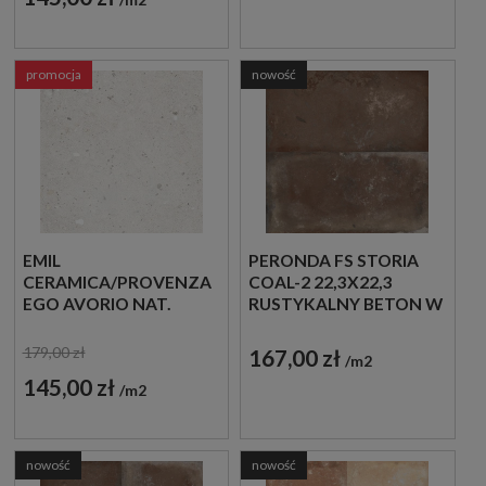
promocja
nowość
EMIL
PERONDA FS STORIA
CERAMICA/PROVENZA
COAL-2 22,3X22,3
EGO AVORIO NAT.
RUSTYKALNY BETON W
RETT. 60X60 EHE3
GRAFITOWYM
PŁYTKI LASTRYKO
KOLORZE
179,00 zł
167,00 zł
m2
GRESOWE
145,00 zł
m2
nowość
nowość