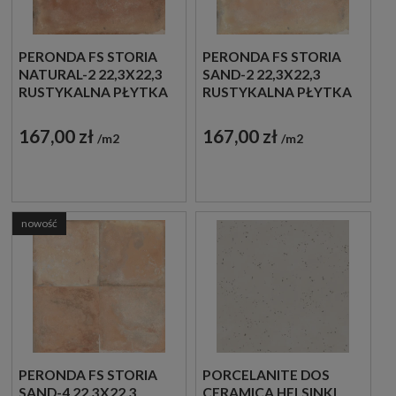
PERONDA FS STORIA
PERONDA FS STORIA
NATURAL-2 22,3X22,3
SAND-2 22,3X22,3
RUSTYKALNA PŁYTKA
RUSTYKALNA PŁYTKA
W BRĄZOWYM
W BEŻOWYM KOLORZE
KOLORZE
167,00 zł
167,00 zł
m2
m2
nowość
PERONDA FS STORIA
PORCELANITE DOS
SAND-4 22,3X22,3
CERAMICA HELSINKI