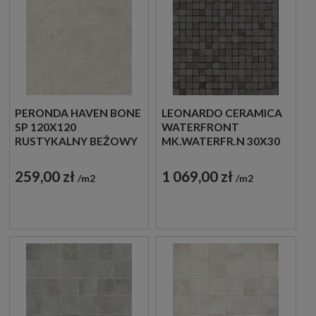
PERONDA HAVEN BONE
LEONARDO CERAMICA
SP 120X120
WATERFRONT
RUSTYKALNY BEŻOWY
MK.WATERFR.N 30X30
BETON
MOZAIKA
WIELKOFORMATOWY
DEKORACYJNA
259,00 zł
1 069,00 zł
m2
m2