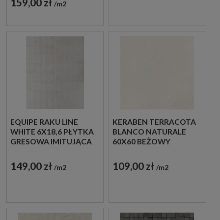
159,00 zł
m2
EQUIPE RAKU LINE
KERABEN TERRACOTA
WHITE 6X18,6 PŁYTKA
BLANCO NATURALE
GRESOWA IMITUJĄCA
60X60 BEŻOWY
BETON
MINIMALISTYCZNY
BETON
149,00 zł
109,00 zł
m2
m2