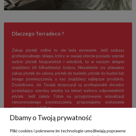
Dlaczego Terradeco ?
Zakup płytek online to nie lada wyzwanie. Jeśli szukasz
profesjonalnego sklepu, który w swojej ofercie posiada szeroki
wybór płytek hiszpańskich i włoskich, to w naszym sklepie
znajdziesz ich kilkadziesiąt tysięcy. Niezależnie czy planujesz
zakup płytek do salonu, płytek do łazienki, płytek do kuchni lub
innego pomieszczenia, u nas znajdziesz najlepsze produkty.
Dodatkowo, do Twojej dyspozycji są profesjonalni doradcy
posiadający szeroką wiedzę na temat wyboru odpowiednich
płytek. Jeśli zależy Tobie na przygotowaniu wizualizacji
remontowanego pomieszczenia, proponujemy wykonanie
projektu już od 500 zł.
Dbamy o Twoją prywatność
Pliki cookies i pokrewne im technologie umożliwiają poprawne