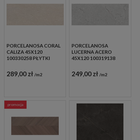
PORCELANOSA CORAL
PORCELANOSA
CALIZA 45X120
LUCERNA ACERO
100330258 PŁYTKI
45X120 100319138
ŚCIENNE IMITUJĄCE
PŁYTKI ŚCIENNE
KAMIEŃ
IMITUJĄCE KAMIEŃ
289,00 zł
249,00 zł
m2
m2
promocja