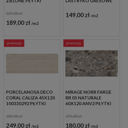
ZIELONE PŁYTKI
LASTRYKO GRESOWE
CEGIEŁKI
269,00 zł
149,00 zł
m2
189,00 zł
m2
promocja
promocja
PORCELANOSA DECO
MIRAGE NORR FARGE
CORAL CALIZA 45X120
RR 05 NATURALE
100330292 PŁYTKI
60X120 ANV2 PŁYTKI
ŚCIENNE IMITUJĄCE
LASTRYKO
KAMIEŃ
309,00 zł
195,00 zł
249,00 zł
180,00 zł
m2
m2