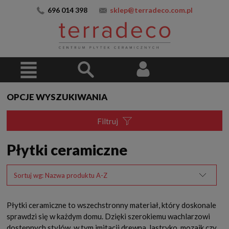
696 014 398
sklep@terradeco.com.pl
OPCJE WYSZUKIWANIA
Filtruj
Płytki ceramiczne
Sortuj wg:
Nazwa produktu A-Z
Płytki ceramiczne to wszechstronny materiał, który doskonale
sprawdzi się w każdym domu. Dzięki szerokiemu wachlarzowi
dostępnych stylów, w tym imitacji drewna, lastryko, mozaik czy