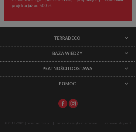
projektu już od 500 zł.
TERRADECO
BAZA WIEDZY
PŁATNOŚCI I DOSTAWA
POMOC
© 2017 - 2025 | terradeco.com.pl
code and analytics: terradeco
software:
shoper.pl