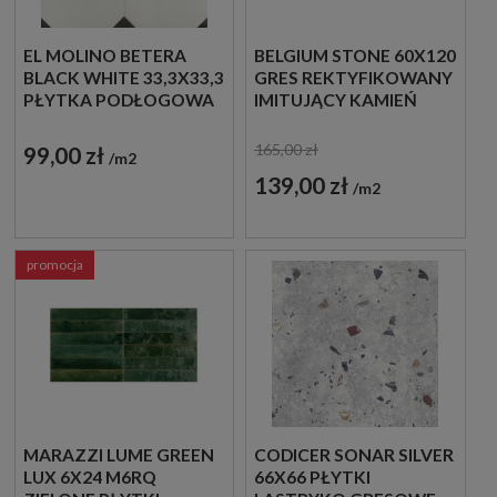
EL MOLINO BETERA
BELGIUM STONE 60X120
BLACK WHITE 33,3X33,3
GRES REKTYFIKOWANY
PŁYTKA PODŁOGOWA
IMITUJĄCY KAMIEŃ
DEKORACYJNA
165,00 zł
99,00 zł
m2
139,00 zł
m2
promocja
MARAZZI LUME GREEN
CODICER SONAR SILVER
LUX 6X24 M6RQ
66X66 PŁYTKI