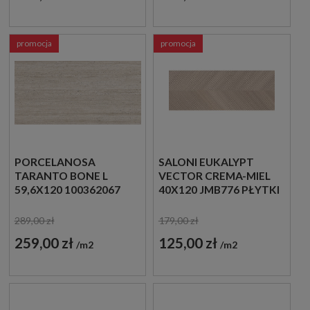
promocja
promocja
PORCELANOSA
SALONI EUKALYPT
TARANTO BONE L
VECTOR CREMA-MIEL
59,6X120 100362067
40X120 JMB776 PŁYTKI
PŁYTKI
DREWNOPODOBNE
TRAWERTYNOWE
ŚCIENNE
289,00 zł
179,00 zł
259,00 zł
125,00 zł
m2
m2