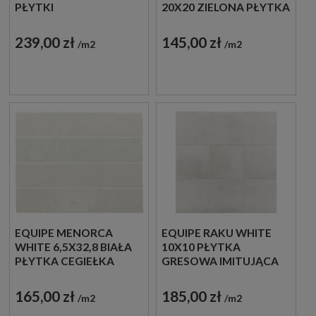
PŁYTKI
20X20 ZIELONA PŁYTKA
DREWNOPODOBNE
ŚCIENNA
IMITUJĄCE LAMELE
DEKORACYJNA
239,00 zł
145,00 zł
m2
m2
EQUIPE MENORCA
EQUIPE RAKU WHITE
WHITE 6,5X32,8 BIAŁA
10X10 PŁYTKA
PŁYTKA CEGIEŁKA
GRESOWA IMITUJĄCA
BETON
165,00 zł
185,00 zł
m2
m2