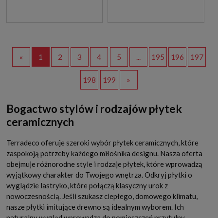
«
1
2
3
4
5
...
195
196
197
198
199
»
Bogactwo stylów i rodzajów płytek
ceramicznych
Terradeco oferuje szeroki wybór płytek ceramicznych, które
zaspokoją potrzeby każdego miłośnika designu. Nasza oferta
obejmuje różnorodne style i rodzaje płytek, które wprowadzą
wyjątkowy charakter do Twojego wnętrza. Odkryj płytki o
wyglądzie lastryko, które połączą klasyczny urok z
nowoczesnością. Jeśli szukasz ciepłego, domowego klimatu,
nasze płytki imitujące drewno są idealnym wyborem. Ich
naturalny wygląd wprowadza do pomieszczeń przytulny,