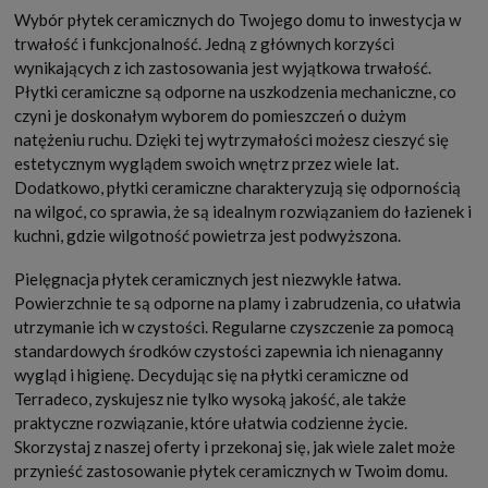
Wybór płytek ceramicznych do Twojego domu to inwestycja w
trwałość i funkcjonalność. Jedną z głównych korzyści
wynikających z ich zastosowania jest wyjątkowa trwałość.
Płytki ceramiczne są odporne na uszkodzenia mechaniczne, co
czyni je doskonałym wyborem do pomieszczeń o dużym
natężeniu ruchu. Dzięki tej wytrzymałości możesz cieszyć się
estetycznym wyglądem swoich wnętrz przez wiele lat.
Dodatkowo, płytki ceramiczne charakteryzują się odpornością
na wilgoć, co sprawia, że są idealnym rozwiązaniem do łazienek i
kuchni, gdzie wilgotność powietrza jest podwyższona.
Pielęgnacja płytek ceramicznych jest niezwykle łatwa.
Powierzchnie te są odporne na plamy i zabrudzenia, co ułatwia
utrzymanie ich w czystości. Regularne czyszczenie za pomocą
standardowych środków czystości zapewnia ich nienaganny
wygląd i higienę. Decydując się na płytki ceramiczne od
Terradeco, zyskujesz nie tylko wysoką jakość, ale także
praktyczne rozwiązanie, które ułatwia codzienne życie.
Skorzystaj z naszej oferty i przekonaj się, jak wiele zalet może
przynieść zastosowanie płytek ceramicznych w Twoim domu.