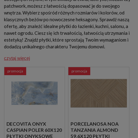
patchwork, możesz z łatwością dopasować je do swojego
wnętrza. Wybierz spośród różnych rozmiarów i kolorów, od
klasycznych beżów po nowoczesne heksagony. Sprawdź naszą
ofertę, aby znaleźć idealne płytki do łazienki, kuchni, salonu, a
nawet ogrodu. Ciesz się ich trwałością, łatwością utrzymania i
estetyką! Znajdź płytki, które sprostają Twoim wymaganiom i
dodadzą unikalnego charakteru Twojemu domowi.
czytaj więcej
promocja
promocja
DECOVITA ONYX
PORCELANOSA NOA
CASPIAN POLER 60X120
TANZANIA ALMOND
PŁYTKI ONYKSOWE
59,6X120 PŁYTKI