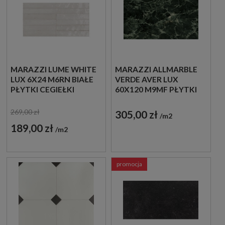
MARAZZI LUME WHITE
MARAZZI ALLMARBLE
LUX 6X24 M6RN BIAŁE
VERDE AVER LUX
PŁYTKI CEGIEŁKI
60X120 M9MF PŁYTKI
MARMUROWE
GRESOWE
269,00 zł
305,00 zł
m2
189,00 zł
m2
promocja