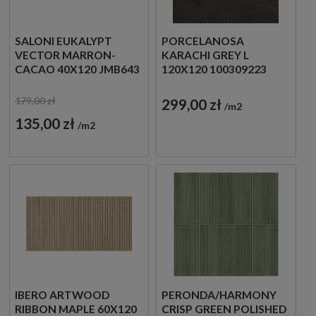
SALONI EUKALYPT
PORCELANOSA
VECTOR MARRON-
KARACHI GREY L
CACAO 40X120 JMB643
120X120 100309223
PŁYTKI
IMITACJA KAMIENIA
DREWNOPODOBNE
179,00 zł
299,00 zł
m2
ŚCIENNE
135,00 zł
m2
IBERO ARTWOOD
PERONDA/HARMONY
RIBBON MAPLE 60X120
CRISP GREEN POLISHED