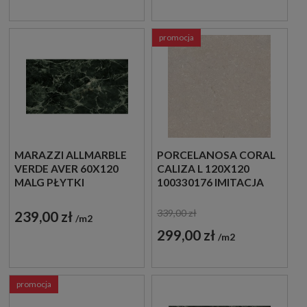
promocja
MARAZZI ALLMARBLE
PORCELANOSA CORAL
VERDE AVER 60X120
CALIZA L 120X120
MALG PŁYTKI
100330176 IMITACJA
MARMUROWE
KAMIENIA
GRESOWE
339,00 zł
239,00 zł
m2
299,00 zł
m2
promocja