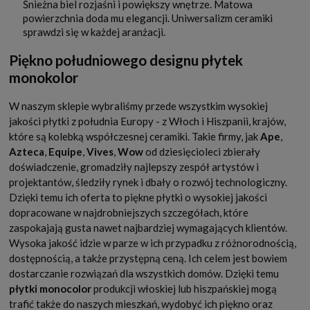
Śnieżna biel rozjaśni i powiększy wnętrze. Matowa
powierzchnia doda mu elegancji. Uniwersalizm ceramiki
sprawdzi się w każdej aranżacji.
Piękno południowego designu płytek
monokolor
W naszym sklepie wybraliśmy przede wszystkim wysokiej
jakości płytki z południa Europy - z Włoch i Hiszpanii, krajów,
które są kolebką współczesnej ceramiki. Takie firmy, jak
Ape
,
Azteca
,
Equipe
,
Vives
,
Wow
od dziesięcioleci zbierały
doświadczenie, gromadziły najlepszy zespół artystów i
projektantów, śledziły rynek i dbały o rozwój technologiczny.
Dzięki temu ich oferta to piękne płytki o wysokiej jakości
dopracowane w najdrobniejszych szczegółach, które
zaspokajają gusta nawet najbardziej wymagających klientów.
Wysoka jakość idzie w parze w ich przypadku z różnorodnością,
dostępnością, a także przystępną ceną. Ich celem jest bowiem
dostarczanie rozwiązań dla wszystkich domów. Dzięki temu
płytki monocolor
produkcji włoskiej lub hiszpańskiej mogą
trafić także do naszych mieszkań, wydobyć ich piękno oraz