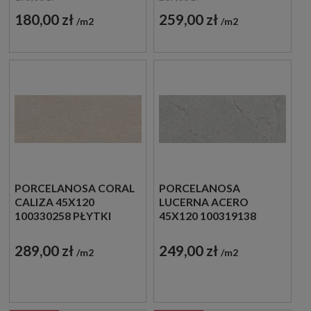
180,00 zł
259,00 zł
m2
m2
PORCELANOSA CORAL
PORCELANOSA
CALIZA 45X120
LUCERNA ACERO
100330258 PŁYTKI
45X120 100319138
ŚCIENNE IMITUJĄCE
PŁYTKI ŚCIENNE
KAMIEŃ
IMITUJĄCE KAMIEŃ
289,00 zł
249,00 zł
m2
m2