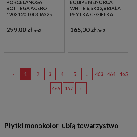
PORCELANOSA
EQUIPE MENORCA
BOTTEGA ACERO
WHITE 6,5X32,8 BIAŁA
120X120 100306325
PŁYTKA CEGIEŁKA
PŁYTKI BETONOWE
GRESOWE
299,00 zł
165,00 zł
m2
m2
«
1
2
3
4
5
...
463
464
465
466
467
»
Płytki monokolor lubią towarzystwo