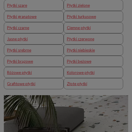
Płytki szare
Płytki zielone
Płytki granatowe
Płytki turkusowe
Płytki czarne
Ciemne płytki
Jasne płytki
Płytki czerwone
Płytki srebrne
Płytki niebieskie
Płytki brązowe
Płytki beżowe
Różowe płytki
Kolorowe płytki
Grafitowe płytki
Złote płytki