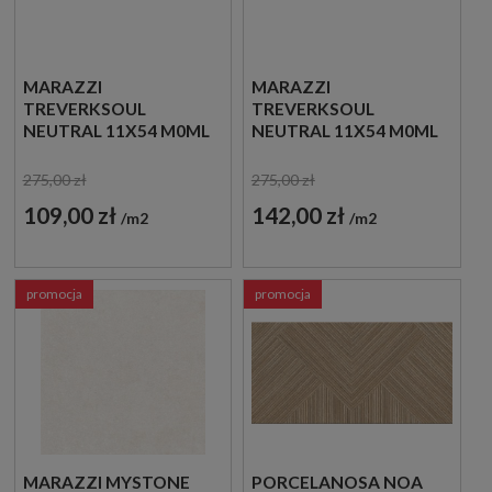
MARAZZI
MARAZZI
TREVERKSOUL
TREVERKSOUL
NEUTRAL 11X54 M0ML
NEUTRAL 11X54 M0ML
OUTLET
PŁYTKI
DREWNOPODOBNE
275,00 zł
275,00 zł
JODEŁKA
109,00 zł
142,00 zł
m2
m2
promocja
promocja
MARAZZI MYSTONE
PORCELANOSA NOA