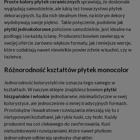
Proste kolory płytek ceramicznych
sprawiają, że doskonale
wyglądają samodzielnie, ale lubią też towarzystwo płytek
dekoracyjnych. Są dla nich idealnym tłem, na którym dekory
wydobywają swoje piękno.
Takie połączenie, podobnie jak
płytki jednokolorowe
położone samodzielnie, jest idealne na
podłogę i na każdą ścianę. Producenci bowiem zawierają w
swojej ofercie zarówno większe formaty, jak i mniejsze wersje,
które ozdabiają nawet niewielkie powierzchnie w kuchni, czy w
łazience.
Różnorodność kształtów płytek monocolor
Jednorodność kolorystyki nie oznacza tego samego w
kształtach. W naszym sklepie znajdziesz bowiem
płytki
hiszpańskie i włoskie
jednobarwne, minimalistyczne w swej
kolorystyce, ale jednocześnie o mniej tradycyjnych formach.
Prostokątne i kwadratowe rozwiązania mieszają się tu z
nietypowymi kształtami, jak rybie łuski, czy łezki. Każdy
producent ma coś ciekawego do zaoferowania. Kusi
nietuzinkowymi rozwiązaniami, które nawet płytkom
jednorodnym odbierają spokojny charakter.