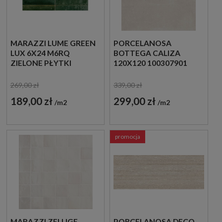
MARAZZI LUME GREEN
PORCELANOSA
LUX 6X24 M6RQ
BOTTEGA CALIZA
ZIELONE PŁYTKI
120X120 100307901
CEGIEŁKI
PŁYTKA GRESOWA
269,00 zł
339,00 zł
189,00 zł
299,00 zł
m2
m2
promocja
MARAZZI ZELLIGE
PORCELANOSA DECO