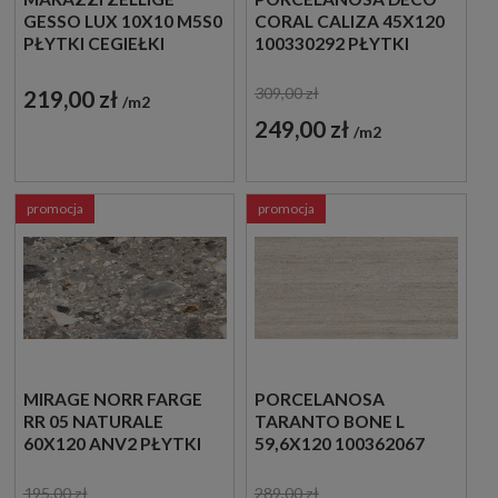
GESSO LUX 10X10 M5S0
CORAL CALIZA 45X120
PŁYTKI CEGIEŁKI
100330292 PŁYTKI
ŚCIENNE IMITUJĄCE
KAMIEŃ
309,00 zł
219,00 zł
m2
249,00 zł
m2
promocja
promocja
MIRAGE NORR FARGE
PORCELANOSA
RR 05 NATURALE
TARANTO BONE L
60X120 ANV2 PŁYTKI
59,6X120 100362067
LASTRYKO
PŁYTKI
TRAWERTYNOWE
195,00 zł
289,00 zł