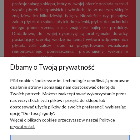
profesjonalnego sklepu, który w swojej ofercie posiada szeroki
wybór płytek hiszpańskich i włoskich, to w naszym sklepie
znajdziesz ich kilkadziesiąt tysięcy. Niezależnie czy planujesz
zakup płytek do salonu, płytek do łazienki, płytek do kuchni lub
innego pomieszczenia, u nas znajdziesz najlepsze produkty.
Dodatkowo, do Twojej dyspozycji są profesjonalni doradcy
posiadający szeroką wiedzę na temat wyboru odpowiednich
płytek. Jeśli zależy Tobie na przygotowaniu wizualizacji
remontowanego pomieszczenia, proponujemy wykonanie
projektu już od 500 zł.
Dbamy o Twoją prywatność
Pliki cookies i pokrewne im technologie umożliwiają poprawne
działanie strony i pomagają nam dostosować ofertę do
TERRADECO
Twoich potrzeb. Możesz zaakceptować wykorzystanie przez
nas wszystkich tych plików i przejść do sklepu lub
BAZA WIEDZY
dostosować użycie plików do swoich preferencji, wybierając
opcję "Dostosuj zgody".
Więcej o plikach cookies przeczytasz w naszej Polityce
PŁATNOŚCI I DOSTAWA
prywatności.
POMOC