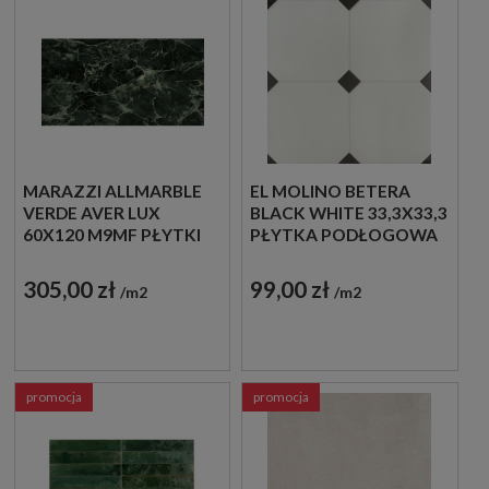
MARAZZI ALLMARBLE
EL MOLINO BETERA
VERDE AVER LUX
BLACK WHITE 33,3X33,3
60X120 M9MF PŁYTKI
PŁYTKA PODŁOGOWA
MARMUROWE
DEKORACYJNA
GRESOWE
305,00 zł
99,00 zł
m2
m2
promocja
promocja