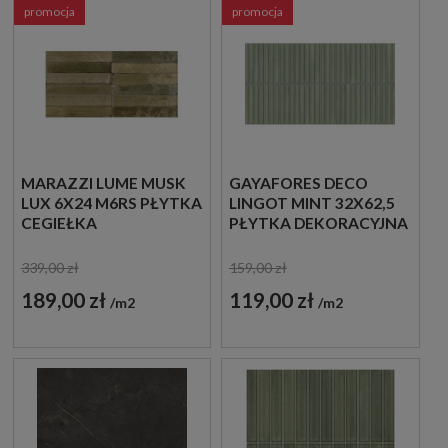
promocja
promocja
MARAZZI LUME MUSK
GAYAFORES DECO
LUX 6X24 M6RS PŁYTKA
LINGOT MINT 32X62,5
CEGIEŁKA
PŁYTKA DEKORACYJNA
339,00 zł
159,00 zł
189,00 zł
119,00 zł
m2
m2