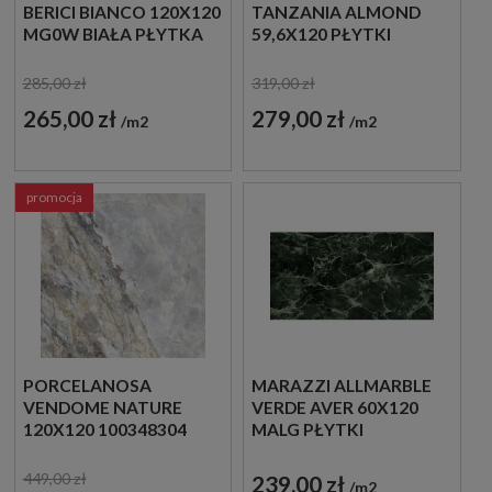
BERICI BIANCO 120X120
TANZANIA ALMOND
MG0W BIAŁA PŁYTKA
59,6X120 PŁYTKI
IMITUJĄCA KAMIEŃ
ŚCIENNE IMITUJĄCE
DREWNO
285,00 zł
319,00 zł
265,00 zł
279,00 zł
m2
m2
promocja
PORCELANOSA
MARAZZI ALLMARBLE
VENDOME NATURE
VERDE AVER 60X120
120X120 100348304
MALG PŁYTKI
PŁYTKI
MARMUROWE
MARMUROPODOBNE
GRESOWE
449,00 zł
239,00 zł
m2