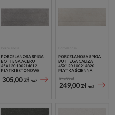
Porcelanosa
Porcelanosa
PORCELANOSA SPIGA
PORCELANOSA SPIGA
BOTTEGA ACERO
BOTTEGA CALIZA
45X120 100214812
45X120 100214820
PŁYTKI BETONOWE
PŁYTKA ŚCIENNA
ŚCIENNE
305,00 zł
295,00 zł
m2
249,00 zł
m2