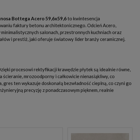
anosa Bottega Acero 59,6x59,6
to kwintesencja
owaniu faktury betonu architektonicznego. Odcień Acero,
 minimalistycznych salonach, przestronnych kuchniach oraz
ów i prestiż, jaki oferuje światowy lider branży ceramicznej.
ęki procesowi rektyfikacji krawędzie płytek są idealnie równe,
a ścieranie, mrozoodporny i całkowicie nienasiąkliwy, co
gres ten wykazuje doskonałą bezwładność cieplną, co czyni go
żynieryjną precyzję z ponadczasowym pięknem, realnie