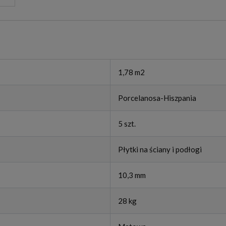
1,78 m2
Porcelanosa-Hiszpania
5 szt.
Płytki na ściany i podłogi
10,3 mm
28 kg