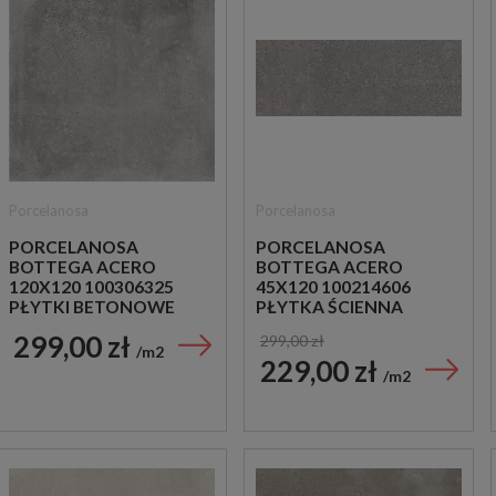
Porcelanosa
Porcelanosa
PORCELANOSA
PORCELANOSA
BOTTEGA ACERO
BOTTEGA ACERO
120X120 100306325
45X120 100214606
PŁYTKI BETONOWE
PŁYTKA ŚCIENNA
GRESOWE
299,00 zł
299,00 zł
m2
229,00 zł
m2