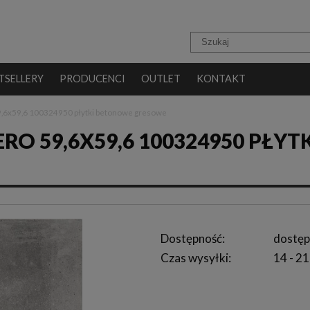
TSELLERY
PRODUCENCI
OUTLET
KONTAKT
9,6x59,6 100324950 płytki betonowe gresowe
 59,6X59,6 100324950 PŁYTK
Dostępność:
dostęp
Czas wysyłki:
14 - 21