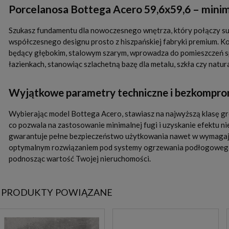
Porcelanosa Bottega Acero 59,6x59,6 – mini
Szukasz fundamentu dla nowoczesnego wnętrza, który połączy 
współczesnego designu prosto z hiszpańskiej fabryki premium. K
będący głębokim, stalowym szarym, wprowadza do pomieszczeń spo
łazienkach, stanowiąc szlachetną bazę dla metalu, szkła czy natur
Wyjątkowe parametry techniczne i bezkompro
Wybierając model Bottega Acero, stawiasz na najwyższą klasę gre
co pozwala na zastosowanie minimalnej fugi i uzyskanie efektu nie
gwarantuje pełne bezpieczeństwo użytkowania nawet w wymagając
optymalnym rozwiązaniem pod systemy ogrzewania podłogowego. I
podnosząc wartość Twojej nieruchomości.
PRODUKTY POWIĄZANE