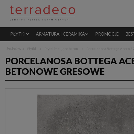
PŁYTKI
ARMATURA I CERAMIKA
PROMOCJE
BES
»
»
»
Jesteś w:
Płytki
Płytki imitujące beton
Porcelanosa Bottega Acero 5
PORCELANOSA BOTTEGA ACERO
BETONOWE GRESOWE