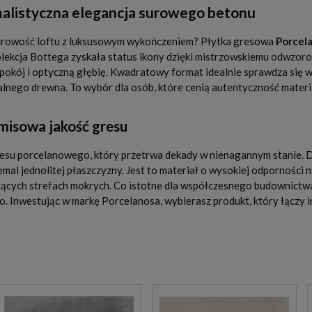
malistyczna elegancja surowego betonu
surowość loftu z luksusowym wykończeniem? Płytka gresowa
Porcel
olekcja Bottega zyskała status ikony dzięki mistrzowskiemu odwzor
kój i optyczną głębię. Kwadratowy format idealnie sprawdza się w
alnego drewna. To wybór dla osób, które cenią autentyczność materiał
misowa jakość gresu
su porcelanowego, który przetrwa dekady w nienagannym stanie. Dzi
mal jednolitej płaszczyzny. Jest to materiał o wysokiej odporności n
ych strefach mokrych. Co istotne dla współczesnego budownictwa, 
nwestując w markę Porcelanosa, wybierasz produkt, który łączy in