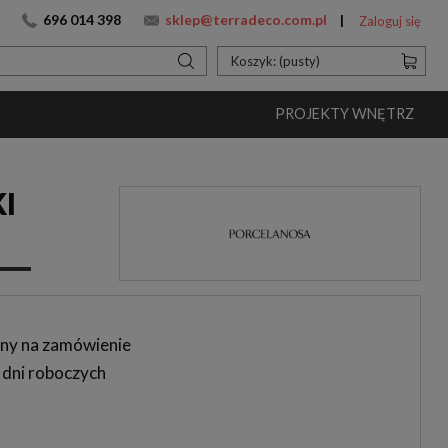
696 014 398
sklep@terradeco.com.pl
Zaloguj się
Koszyk:
(pusty)
PROJEKTY WNĘTRZ
I
ny na zamówienie
 dni roboczych