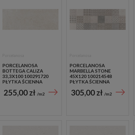
Porcelanosa
Porcelanosa
PORCELANOSA
PORCELANOSA
BOTTEGA CALIZA
MARBELLA STONE
33,3X100 100291720
45X120 100214548
PŁYTKA ŚCIENNA
PŁYTKA ŚCIENNA
PACHWORK
255,00 zł
305,00 zł
m2
m2