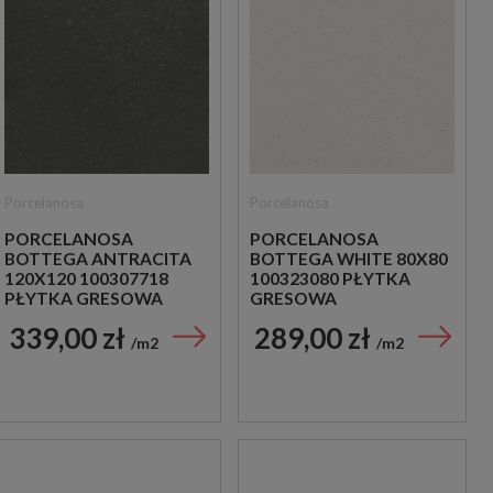
Porcelanosa
Porcelanosa
PORCELANOSA
PORCELANOSA
BOTTEGA ANTRACITA
BOTTEGA WHITE 80X80
120X120 100307718
100323080 PŁYTKA
PŁYTKA GRESOWA
GRESOWA
339,00 zł
289,00 zł
m2
m2