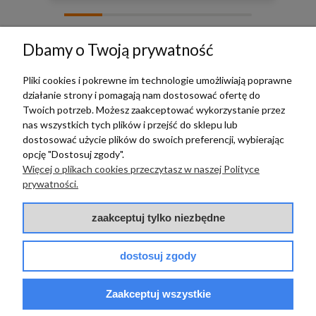
zebranych i zweryfikowanych przez
Dbamy o Twoją prywatność
Pliki cookies i pokrewne im technologie umożliwiają poprawne
działanie strony i pomagają nam dostosować ofertę do
TERRADECO
Twoich potrzeb. Możesz zaakceptować wykorzystanie przez
nas wszystkich tych plików i przejść do sklepu lub
BAZA WIEDZY
dostosować użycie plików do swoich preferencji, wybierając
opcję "Dostosuj zgody".
Więcej o plikach cookies przeczytasz w naszej Polityce
PŁATNOŚCI I DOSTAWA
prywatności.
POMOC
zaakceptuj tylko niezbędne
dostosuj zgody
Zaakceptuj wszystkie
© 2017 - 2025 | terradeco.com.pl
code and analytics: terradeco
software:
shoper.pl