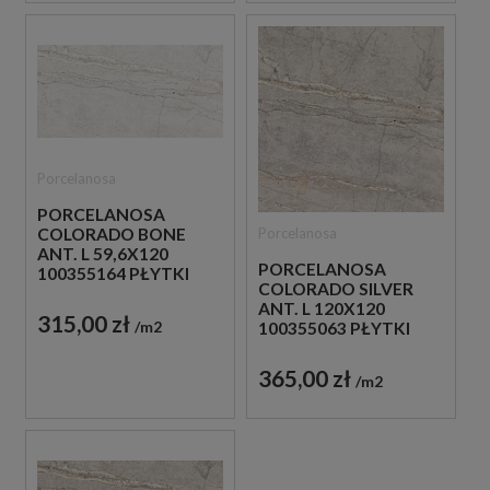
Porcelanosa
PORCELANOSA
Porcelanosa
COLORADO BONE
ANT. L 59,6X120
PORCELANOSA
100355164 PŁYTKI
COLORADO SILVER
PODŁOGOWE
ANT. L 120X120
IMITUJĄCE KAMIEŃ
315,00 zł
m2
100355063 PŁYTKI
PODŁOGOWE
IMITUJĄCE KAMIEŃ
365,00 zł
m2