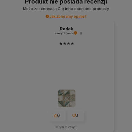
Produkt nie posiada recenzji
Może zainteresują Cię inne ocenione produkty
Jak zbieramy opinie?
Radek
zweryfikowano
🔥🔥🔥🔥
0
0
w tym miesiącu