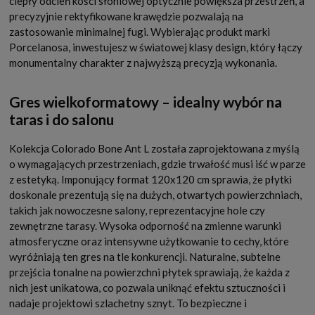
ciepły odcień kości słoniowej optycznie powiększa przestrzeń, a
precyzyjnie rektyfikowane krawędzie pozwalają na
zastosowanie minimalnej fugi. Wybierając produkt marki
Porcelanosa, inwestujesz w światowej klasy design, który łączy
monumentalny charakter z najwyższą precyzją wykonania.
Gres wielkoformatowy – idealny wybór na
taras i do salonu
Kolekcja Colorado Bone Ant L została zaprojektowana z myślą
o wymagających przestrzeniach, gdzie trwałość musi iść w parze
z estetyką. Imponujący format 120x120 cm sprawia, że płytki
doskonale prezentują się na dużych, otwartych powierzchniach,
takich jak nowoczesne salony, reprezentacyjne hole czy
zewnętrzne tarasy. Wysoka odporność na zmienne warunki
atmosferyczne oraz intensywne użytkowanie to cechy, które
wyróżniają ten gres na tle konkurencji. Naturalne, subtelne
przejścia tonalne na powierzchni płytek sprawiają, że każda z
nich jest unikatowa, co pozwala uniknąć efektu sztuczności i
nadaje projektowi szlachetny sznyt. To bezpieczne i