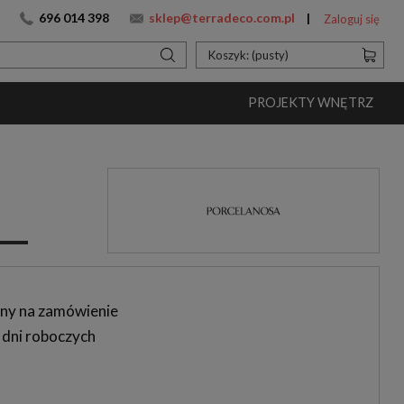
696 014 398
sklep@terradeco.com.pl
Zaloguj się
Koszyk:
(pusty)
PROJEKTY WNĘTRZ
ny na zamówienie
 dni roboczych