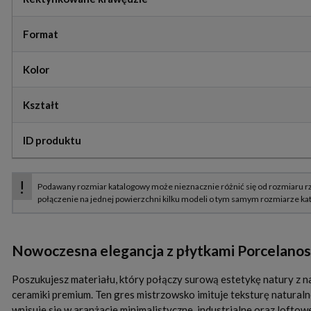
Format
Kolor
Kształt
ID produktu
Nowoczesna elegancja z płytkami Porcelanosa
Poszukujesz materiału, który połączy surową estetykę natury z 
ceramiki premium. Ten gres mistrzowsko imituje teksturę natura
wpisuje się w aranżacje minimalistyczne, industrialne oraz lofto