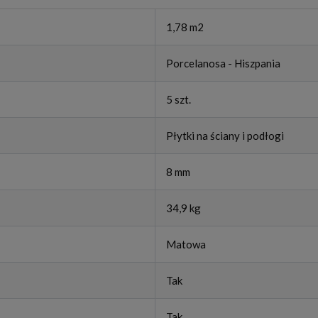
1,78 m2
Porcelanosa - Hiszpania
5 szt.
Płytki na ściany i podłogi
8 mm
34,9 kg
Matowa
Tak
Tak