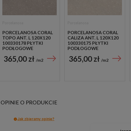
Porcelanosa
Porcelanosa
PORCELANOSA CORAL
PORCELANOSA CORAL
TOPO ANT. L 120X120
CALIZA ANT. L 120X120
100330178 PŁYTKI
100330175 PŁYTKI
PODŁOGOWE
PODŁOGOWE
IMITUJĄCE KAMIEŃ
IMITUJĄCE KAMIEŃ
365,00 zł
365,00 zł
m2
m2
OPINIE O PRODUKCIE
Jak zbieramy opinie?
Joan