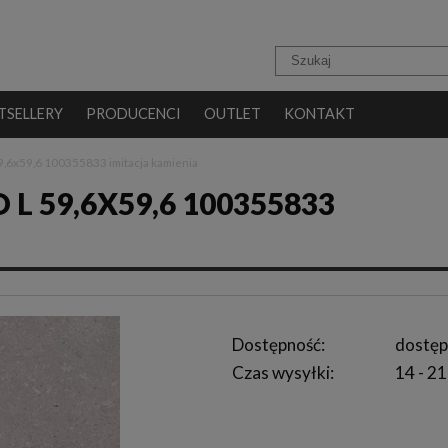
TSELLERY
PRODUCENCI
OUTLET
KONTAKT
9,6x59,6 100355833 imitacja kamienia
 59,6X59,6 100355833
Dostępność:
dostęp
Czas wysyłki:
14 - 21