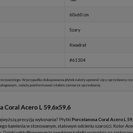
60x60 cm
Szary
Kwadrat
#61304
 Coral Acero L 59,6x59,6
najwyższą precyzją wykonania? Płytki
Porcelanosa Coral Acero L 59
lnego kamienia w stonowanym, stalowym odcieniu szarości. Kolor Ac
we. Dzięki rektyfikowanym krawędziom kafelki pozwalają na zastosowa