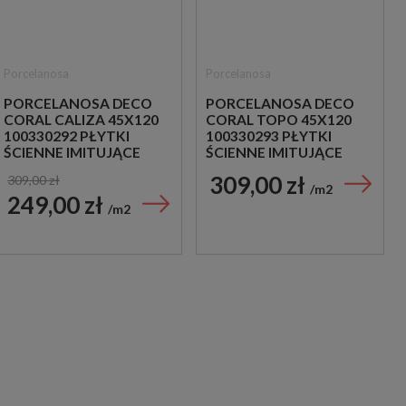
Porcelanosa
Porcelanosa
PORCELANOSA DECO
PORCELANOSA DECO
CORAL CALIZA 45X120
CORAL TOPO 45X120
100330292 PŁYTKI
100330293 PŁYTKI
ŚCIENNE IMITUJĄCE
ŚCIENNE IMITUJĄCE
KAMIEŃ
KAMIEŃ
309,00 zł
309,00 zł
m2
249,00 zł
m2