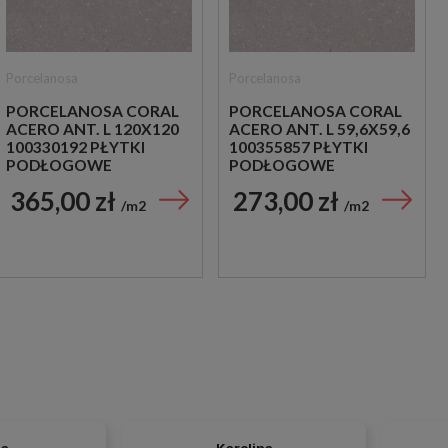
Porcelanosa
Porcelanosa
PORCELANOSA CORAL
PORCELANOSA CORAL
ACERO ANT. L 120X120
ACERO ANT. L 59,6X59,6
100330192 PŁYTKI
100355857 PŁYTKI
PODŁOGOWE
PODŁOGOWE
IMITUJĄCE KAMIEŃ
IMITUJĄCE KAMIEŃ
365,00 zł
273,00 zł
m2
m2
na
Karolina