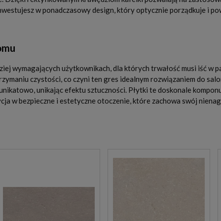
nwestujesz w ponadczasowy design, który optycznie porządkuje i pow
domu
ziej wymagających użytkownikach, dla których trwałość musi iść w p
ymaniu czystości, co czyni ten gres idealnym rozwiązaniem do salon
 unikatowo, unikając efektu sztuczności. Płytki te doskonale kompo
cja w bezpieczne i estetyczne otoczenie, które zachowa swój nienag