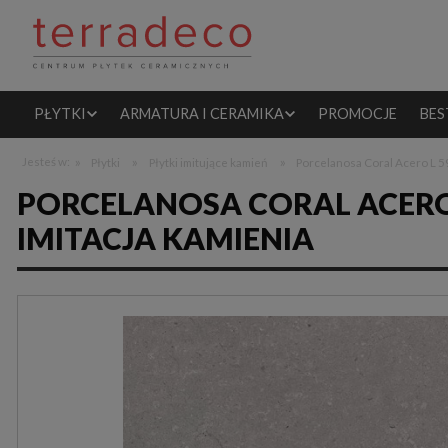
PŁYTKI
ARMATURA I CERAMIKA
PROMOCJE
BES
»
»
»
Jesteś w:
Płytki
Płytki imitujące kamień
Porcelanosa Coral Acero L 5
PORCELANOSA CORAL ACERO L
IMITACJA KAMIENIA