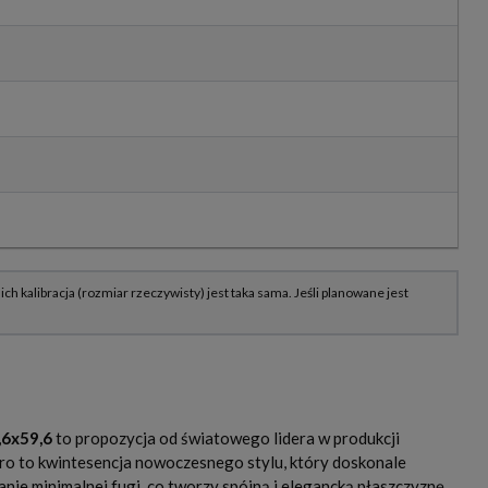
,6x59,6
to propozycja od światowego lidera w produkcji
ero to kwintesencja nowoczesnego stylu, który doskonale
nie minimalnej fugi, co tworzy spójną i elegancką płaszczyznę