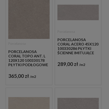
Porcelanosa
PORCELANOSA
Porcelanosa
CORAL ACERO 45X120
100330286 PŁYTKI
PORCELANOSA
ŚCIENNE IMITUJĄCE
CORAL TOPO ANT. L
KAMIEŃ
120X120 100330178
289,00 zł
m2
PŁYTKI PODŁOGOWE
IMITUJĄCE KAMIEŃ
365,00 zł
m2