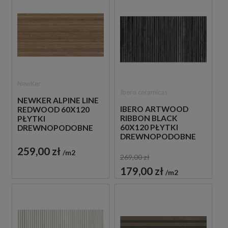
NewKer
Ibero ceramicas
NEWKER ALPINE LINE
IBERO ARTWOOD
REDWOOD 60X120
RIBBON BLACK
PŁYTKI
60X120 PŁYTKI
DREWNOPODOBNE
DREWNOPODOBNE
IMITUJĄCE LAMELE
IMITUJĄCE LAMELE
259,00 zł
m2
269,00 zł
179,00 zł
m2