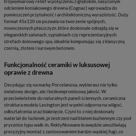
trójwymiarowy relief w połączeniu z głębokim, nasyconym
odcieniem koniakowego drewna (Cognac) wprowadza do
pomieszczeń przytulność i architektoniczną wyrazistość. Duży
format 45x120 cm pozwala na tworzenie spójnych,
nowoczesnych płaszczyzn, które doskonale odnajdą się w
eleganckich salonach, sypialniach czy reprezentacyjnych
strefach domowego spa, idealnie komponując się z klasyczną
czernią, złotem i surowym betonem.
Funkcjonalność ceramiki w luksusowej
oprawie z drewna
Decydując się na markę Porcelanosa, wybierasz nie tylko
światowy design, ale i bezkompromisową jakość. W
przeciwieństwie do naturalnych paneli ściennych, ceramiczna
struktura modelu Lexington jest w pełni odporna na wilgoć,
odkształcenia oraz blaknięcie. Czyni to z niej doskonały
materiał do łazienek, przestrzeni nad blatem kuchennym czy pod
prysznice typu walk-in. Rektyfikowane krawędzie umożliwiają
precyzyjny montaż z zastosowaniem bardzo wąskiej fugi, co