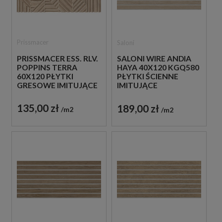
Prissmacer
Saloni
PRISSMACER ESS. RLV.
SALONI WIRE ANDIA
POPPINS TERRA
HAYA 40X120 KGQ580
60X120 PŁYTKI
PŁYTKI ŚCIENNE
GRESOWE IMITUJĄCE
IMITUJĄCE
DREWNIANE LAMELE
DREWNIANE LAMELE
135,00 zł
189,00 zł
m2
m2