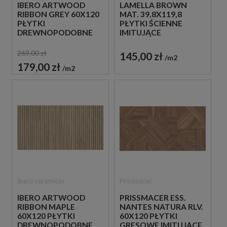
IBERO ARTWOOD
LAMELLA BROWN
RIBBON GREY 60X120
MAT. 39,8X119,8
PŁYTKI
PŁYTKI ŚCIENNE
DREWNOPODOBNE
IMITUJĄCE
IMITUJĄCE LAMELE
DREWNIANE LAMELE
269,00 zł
145,00 zł
m2
179,00 zł
m2
Ibero ceramicas
Prissmacer
IBERO ARTWOOD
PRISSMACER ESS.
RIBBON MAPLE
NANTES NATURA RLV.
60X120 PŁYTKI
60X120 PŁYTKI
DREWNOPODOBNE
GRESOWE IMITUJĄCE