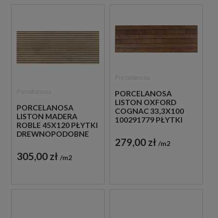
Porcelanosa
Porcelanosa
PORCELANOSA
LISTON OXFORD
PORCELANOSA
COGNAC 33,3X100
LISTON MADERA
100291779 PŁYTKI
ROBLE 45X120 PŁYTKI
DREWNOPODOBNE
DREWNOPODOBNE
ŚCIENNE IMITUJĄCE
279,00 zł
ŚCIENNE IMITUJĄCE
m2
LAMELE
LAMELE
305,00 zł
m2