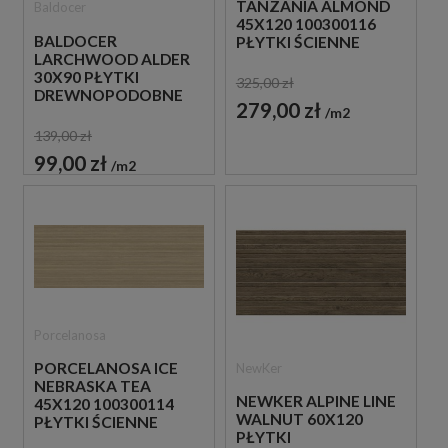
TANZANIA ALMOND
Baldocer
45X120 100300116
BALDOCER
PŁYTKI ŚCIENNE
LARCHWOOD ALDER
IMITUJĄCE LAMELE
30X90 PŁYTKI
325,00 zł
DREWNOPODOBNE
279,00 zł
IMITUJĄCE LAMELE
m2
139,00 zł
99,00 zł
m2
Porcelanosa
PORCELANOSA ICE
NewKer
NEBRASKA TEA
NEWKER ALPINE LINE
45X120 100300114
WALNUT 60X120
PŁYTKI ŚCIENNE
PŁYTKI
IMITUJĄCE LAMELE