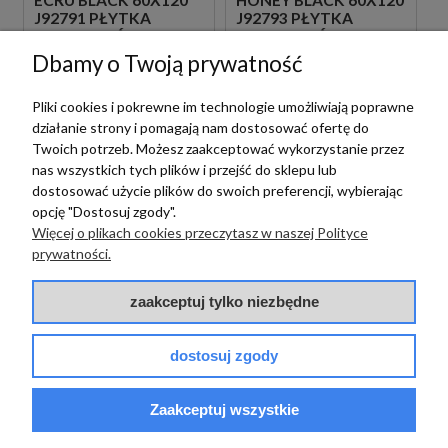
ECRU BLACK 60X120
HONEY BLACK 60X120
J92791 PŁYTKA
J92793 PŁYTKA
GRESOWA ŚCIENNA
GRESOWA ŚCIENNA
IMITUJĄCA
IMITUJĄCA
Dbamy o Twoją prywatność
DREWNIANE LAMELE
DREWNIANE LAMELE
199,00 zł
199,00 zł
m2
m2
Pliki cookies i pokrewne im technologie umożliwiają poprawne
działanie strony i pomagają nam dostosować ofertę do
Twoich potrzeb. Możesz zaakceptować wykorzystanie przez
nas wszystkich tych plików i przejść do sklepu lub
dostosować użycie plików do swoich preferencji, wybierając
opcję "Dostosuj zgody".
Więcej o plikach cookies przeczytasz w naszej Polityce
prywatności.
Porcelanosa
Porcelanosa
zaakceptuj tylko niezbędne
PORCELANOSA
PORCELANOSA
MANHATTAN
MANHATTAN
COGNAC ANT.
COLONIAL ANT.
dostosuj zgody
19,3X180 100190054
19,3X180 100190062
PŁYTKI PODŁOGOWE
PŁYTKI PODŁOGOWE
DREWNOPODOBNE
DREWNOPODOBNE
345,00 zł
345,00 zł
Zaakceptuj wszystkie
m2
m2