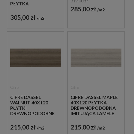
319,00 zł
PŁYTKA
285,00 zł
DREWNOPODOBNA
m2
ŚCIENNA IMITUJĄCA
305,00 zł
m2
LAMELE
Cifre
Cifre
CIFRE DASSEL
CIFRE DASSEL MAPLE
WALNUT 40X120
40X120 PŁYTKA
PŁYTKI
DREWNOPODOBNA
DREWNOPODOBNE
IMITUJĄCA LAMELE
IMITUJĄCE LAMELE
215,00 zł
215,00 zł
m2
m2