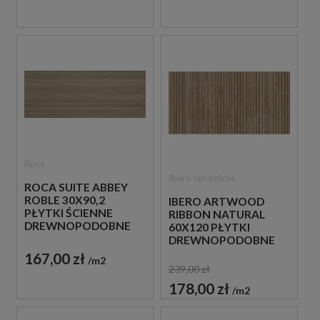
Roca
Ibero ceramicas
ROCA SUITE ABBEY
ROBLE 30X90,2
IBERO ARTWOOD
PŁYTKI ŚCIENNE
RIBBON NATURAL
DREWNOPODOBNE
60X120 PŁYTKI
LAMELE
DREWNOPODOBNE
IMITUJĄCE LAMELE
167,00 zł
m2
239,00 zł
178,00 zł
m2