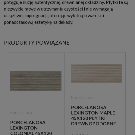
potęguje iluzję autentycznej, drewnianej okładziny. Płytki te są
niezwykle łatwe w utrzymaniu czystości i nie wymagają
uciążliwej impregnacji, oferując wybitną trwałość i
ponadczasową estetykę na dekady.
PRODUKTY POWIĄZANE
Porcelanosa
PORCELANOSA
Porcelanosa
LEXINGTON MAPLE
45X120 PŁYTKI
PORCELANOSA
DREWNOPODOBNE
LEXINGTON
ŚCIENNE IMITUJĄCE
COLONIAL 45X120
LAMELE