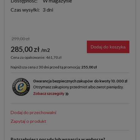
Dostępność:
W magazynie
Czas wysyłki:
3 dni
299,00 zł
Dodaj do koszyka
285,00 zł
m2
Cena za opakowanie: 461,70 zł
Najniższa cena z 30 dni przed tą promocją:
255,00 zł
Jeżeli produkt jest sprzedawany krócej niż 30 dni,
wyświetlana jest najniższa cena od momentu, kiedy
produkt pojawił się w sprzedaży.
Dodaj do przechowalni
Zapytaj o produkt
Potrzebujesz porady lub wsparcia w wyborze?