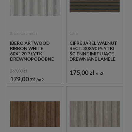
Ibero ceramicas
Cifre
IBERO ARTWOOD
CIFRE JAREL WALNUT
RIBBON WHITE
RECT. 30X90 PŁYTKI
60X120 PŁYTKI
ŚCIENNE IMITUJĄCE
DREWNOPODOBNE
DREWNIANE LAMELE
IMITUJĄCE LAMELE
269,00 zł
175,00 zł
m2
179,00 zł
m2