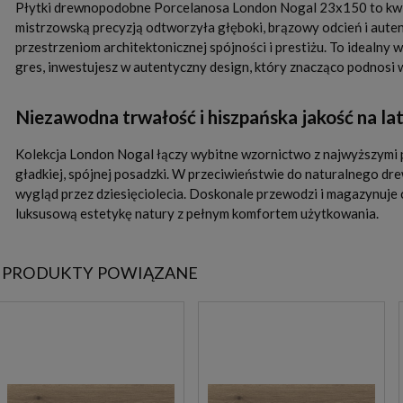
Płytki drewnopodobne Porcelanosa London Nogal 23x150 to kwin
mistrzowską precyzją odtworzyła głęboki, brązowy odcień i aute
przestrzeniom architektonicznej spójności i prestiżu. To idealny
gres, inwestujesz w autentyczny design, który znacząco podnosi 
Niezawodna trwałość i hiszpańska jakość na la
Kolekcja London Nogal łączy wybitne wzornictwo z najwyższymi pa
gładkiej, spójnej posadzki. W przeciwieństwie do naturalnego dr
wygląd przez dziesięciolecia. Doskonale przewodzi i magazynuje
luksusową estetykę natury z pełnym komfortem użytkowania.
PRODUKTY POWIĄZANE