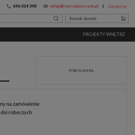
696 014 398
sklep@terradeco.com.pl
Zaloguj się
Koszyk:
(pusty)
PROJEKTY WNĘTRZ
ny na zamówienie
 dni roboczych