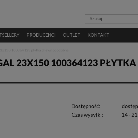
TSELLERY
PRODUCENCI
OUTLET
KONTAKT
 23x150 100364123 płytka drewnopodobna
L 23X150 100364123 PŁYTKA
Dostępność:
dostęp
Czas wysyłki:
14 - 21