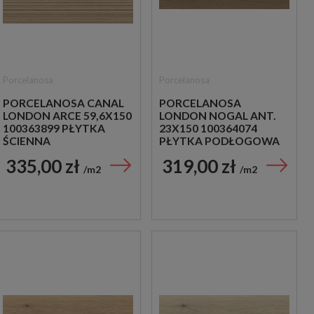
Porcelanosa
Porcelanosa
PORCELANOSA CANAL
PORCELANOSA
LONDON ARCE 59,6X150
LONDON NOGAL ANT.
100363899 PŁYTKA
23X150 100364074
ŚCIENNA
PŁYTKA PODŁOGOWA
DREWNOPODOBNA
DREWNOPODOBNA
335,00 zł
319,00 zł
m2
m2