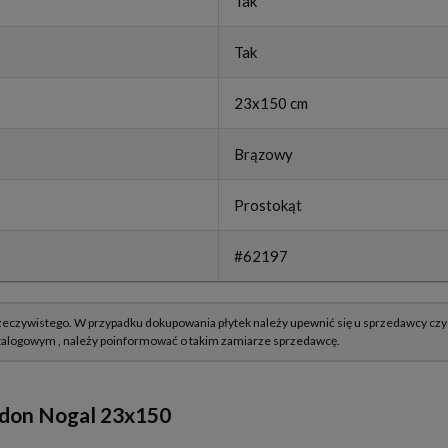
Tak
Tak
23x150 cm
Brązowy
Prostokąt
#62197
ndon Nogal 23x150