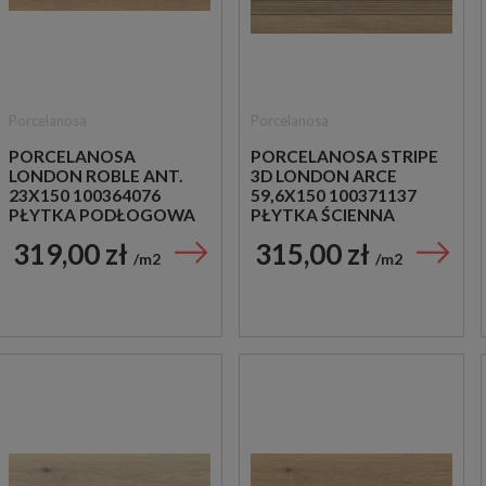
Porcelanosa
Porcelanosa
PORCELANOSA
PORCELANOSA STRIPE
LONDON ROBLE ANT.
3D LONDON ARCE
23X150 100364076
59,6X150 100371137
PŁYTKA PODŁOGOWA
PŁYTKA ŚCIENNA
DREWNOPODOBNA
DREWNOPODOBNA
319,00 zł
315,00 zł
m2
m2