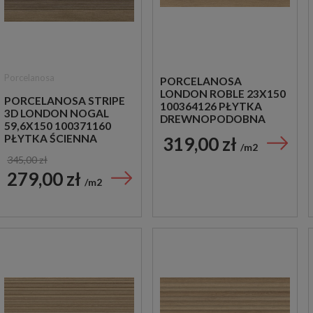
Porcelanosa
PORCELANOSA
LONDON ROBLE 23X150
PORCELANOSA STRIPE
100364126 PŁYTKA
3D LONDON NOGAL
DREWNOPODOBNA
59,6X150 100371160
PŁYTKA ŚCIENNA
319,00 zł
m2
DREWNOPODOBNA
345,00 zł
279,00 zł
m2