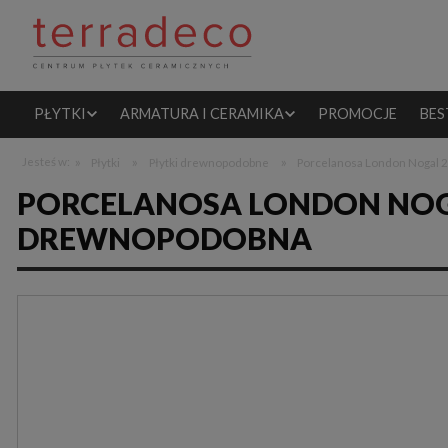
PŁYTKI
ARMATURA I CERAMIKA
PROMOCJE
BES
»
»
»
Jesteś w:
Płytki
Płytki drewnopodobne
Porcelanosa London Nogal
PORCELANOSA LONDON NOGA
DREWNOPODOBNA