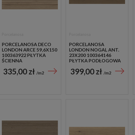
Porcelanosa
Porcelanosa
PORCELANOSA DECO
PORCELANOSA
LONDON ARCE 59,6X150
LONDON NOGAL ANT.
100363922 PŁYTKA
23X200 100364146
ŚCIENNA
PŁYTKA PODŁOGOWA
DREWNOPODOBNA
DREWNOPODOBNA
335,00 zł
399,00 zł
m2
m2