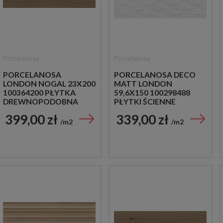
Porcelanosa
Porcelanosa
PORCELANOSA
PORCELANOSA DECO
LONDON NOGAL 23X200
MATT LONDON
100364200 PŁYTKA
59,6X150 100298488
DREWNOPODOBNA
PŁYTKI ŚCIENNE
MONOKOLOR
399,00 zł
339,00 zł
m2
m2