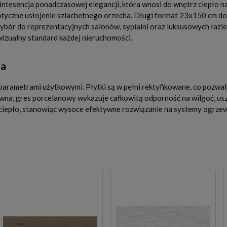
tesencja ponadczasowej elegancji, która wnosi do wnętrz ciepło n
ntyczne usłojenie szlachetnego orzecha. Długi format 23x150 cm do
 wybór do reprezentacyjnych salonów, sypialni oraz luksusowych łazi
wizualny standard każdej nieruchomości.
ta
rametrami użytkowymi. Płytki są w pełni rektyfikowane, co pozwala
ewna, gres porcelanowy wykazuje całkowitą odporność na wilgoć, usz
 ciepło, stanowiąc wysoce efektywne rozwiązanie na systemy ogrzew