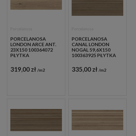
Porcelanosa
Porcelanosa
PORCELANOSA
PORCELANOSA
LONDON ARCE ANT.
CANAL LONDON
23X150 100364072
NOGAL 59,6X150
PŁYTKA
100363925 PŁYTKA
PODŁOGOWA
ŚCIENNA
DREWNOPODOBNA
DREWNOPODOBNA
319,00 zł
335,00 zł
m2
m2