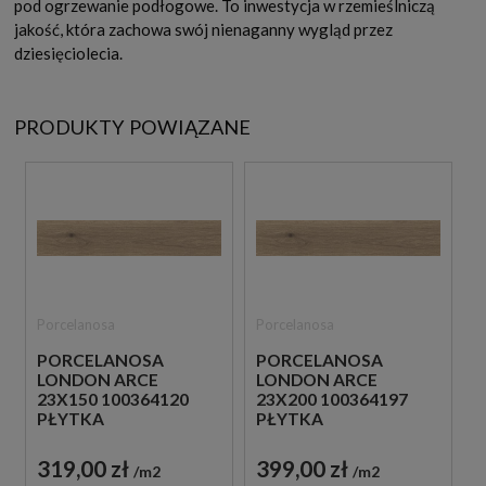
pod ogrzewanie podłogowe. To inwestycja w rzemieślniczą
jakość, która zachowa swój nienaganny wygląd przez
dziesięciolecia.
PRODUKTY POWIĄZANE
Porcelanosa
Porcelanosa
PORCELANOSA
PORCELANOSA
LONDON ARCE
LONDON ARCE
23X150 100364120
23X200 100364197
PŁYTKA
PŁYTKA
DREWNOPODOBNA
DREWNOPODOBNA
319,00 zł
399,00 zł
m2
m2