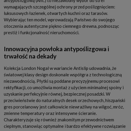
antypoślizgową (Ant.) to niezawodny wybór do stref
wymagających szczególnej ochrony przed poślizgnięciem:
luksusowych łazienek, otwartych kuchni oraz tarasów.
Wybierając ten model, wprowadzają Państwo do swojego
otoczenia autentyczne piękno ciemnego drewna, podnosząc
prestiż i funkcjonalność nieruchomości.
Innowacyjna powłoka antypoślizgowa i
trwałość na dekady
Kolekcja London Nogal w wariancie Antislip udowadnia, że
światowej klasy design doskonale współgra z technologiczną
niezawodnością. Płytki są poddane precyzyjnemu procesowi
rektyfikacji, co umożliwia montaż z użyciem minimalnej spoiny i
uzyskanie perfekcyjnie równej, bezpiecznej posadzki. W
przeciwieństwie do naturalnych desek orzechowych, hiszpański
gres porcelanowy jest całkowicie niewrażliwy na wilgoć, mróz,
zmienne temperatury oraz intensywne ścieranie.
Charakteryzuje się również znakomitym przewodnictwem
cieplnym, stanowiąc optymalne i bardzo efektywne rozwiązanie