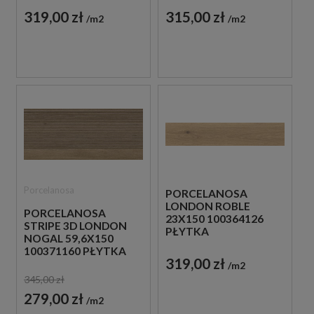
DREWNOPODOBNA
DREWNOPODOBNA
319,00 zł
315,00 zł
m2
m2
Porcelanosa
PORCELANOSA
LONDON ROBLE
PORCELANOSA
23X150 100364126
STRIPE 3D LONDON
PŁYTKA
NOGAL 59,6X150
DREWNOPODOBNA
100371160 PŁYTKA
319,00 zł
ŚCIENNA
m2
DREWNOPODOBNA
345,00 zł
279,00 zł
m2