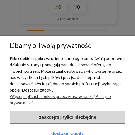
0
0
w tym miesiącu
zebranych i zweryfikowanych przez
Dbamy o Twoją prywatność
Pliki cookies i pokrewne im technologie umożliwiają poprawne
działanie strony i pomagają nam dostosować ofertę do
TERRADECO
Twoich potrzeb. Możesz zaakceptować wykorzystanie przez
nas wszystkich tych plików i przejść do sklepu lub
BAZA WIEDZY
dostosować użycie plików do swoich preferencji, wybierając
opcję "Dostosuj zgody".
Więcej o plikach cookies przeczytasz w naszej Polityce
PŁATNOŚCI I DOSTAWA
prywatności.
POMOC
zaakceptuj tylko niezbędne
dostosuj zgody