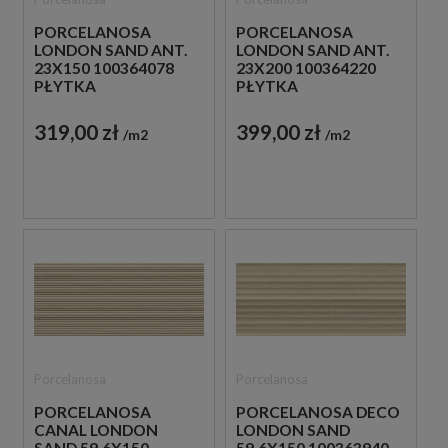
PORCELANOSA
PORCELANOSA
LONDON SAND ANT.
LONDON SAND ANT.
23X150 100364078
23X200 100364220
PŁYTKA
PŁYTKA
PODŁOGOWA
PODŁOGOWA
DREWNOPODOBNA
DREWNOPODOBNA
319,00 zł
399,00 zł
m2
m2
Porcelanosa
Porcelanosa
PORCELANOSA
PORCELANOSA DECO
CANAL LONDON
LONDON SAND
SAND 59,6X150
59,6X150 100363940