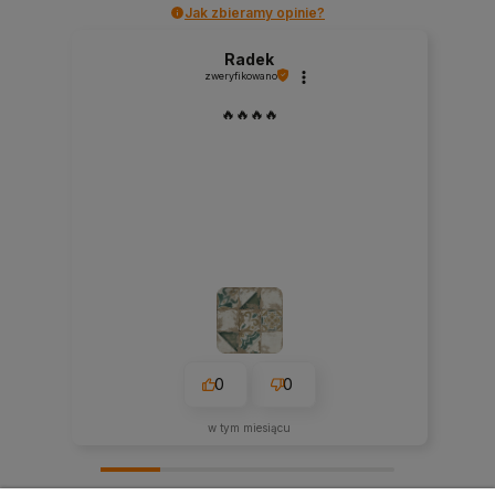
Jak zbieramy opinie?
Radek
zweryfikowano
🔥🔥🔥🔥
0
0
w tym miesiącu