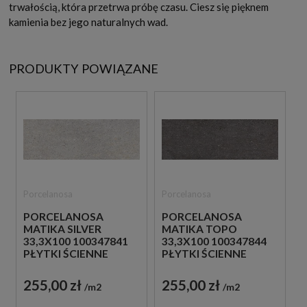
trwałością, która przetrwa próbę czasu. Ciesz się pięknem
kamienia bez jego naturalnych wad.
PRODUKTY POWIĄZANE
Porcelanosa
Porcelanosa
PORCELANOSA
PORCELANOSA
MATIKA SILVER
MATIKA TOPO
33,3X100 100347841
33,3X100 100347844
PŁYTKI ŚCIENNE
PŁYTKI ŚCIENNE
IMITUJĄCE KAMIEŃ
IMITUJĄCE KAMIEŃ
255,00 zł
255,00 zł
m2
m2