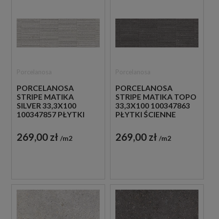
Porcelanosa
Porcelanosa
PORCELANOSA
PORCELANOSA
STRIPE MATIKA
STRIPE MATIKA TOPO
SILVER 33,3X100
33,3X100 100347863
100347857 PŁYTKI
PŁYTKI ŚCIENNE
ŚCIENNE IMITUJĄCE
IMITUJĄCE KAMIEŃ
KAMIEŃ
269,00 zł
269,00 zł
m2
m2