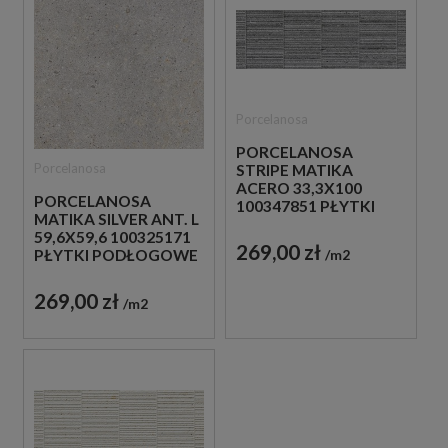
Porcelanosa
PORCELANOSA
Porcelanosa
STRIPE MATIKA
ACERO 33,3X100
PORCELANOSA
100347851 PŁYTKI
MATIKA SILVER ANT. L
ŚCIENNE IMITUJĄCE
59,6X59,6 100325171
KAMIEŃ
269,00 zł
m2
PŁYTKI PODŁOGOWE
IMITUJĄCE KAMIEŃ
269,00 zł
m2